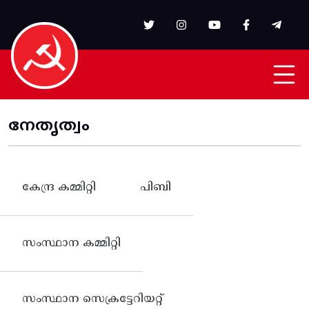
Skip to main content
നേതൃത്വം
കേന്ദ്ര കമ്മിറ്റി
പിബി
സംസ്ഥാന കമ്മിറ്റി
സംസ്ഥാന സെക്രട്ടേറിയറ്റ്