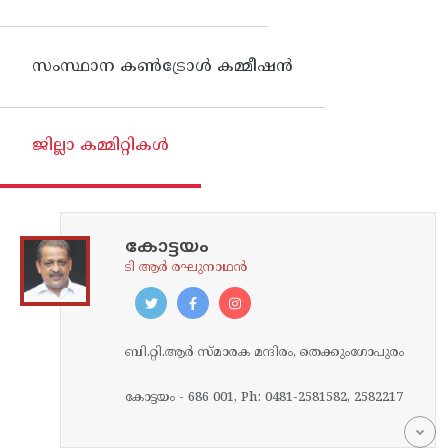
സംസ്ഥാന കണ്‍ട്രോള്‍ കമ്മീഷന്‍
ജില്ലാ കമ്മിറ്റികൾ
കോട്ടയം
ടി ആർ രഘുനാഥൻ
ബി.റ്റി.ആര്‍ സ്മാരക മന്ദിരം, തെക്കുംഗോപുരം
കോട്ടയം - 686 001, Ph: 0481-2581582, 2582217