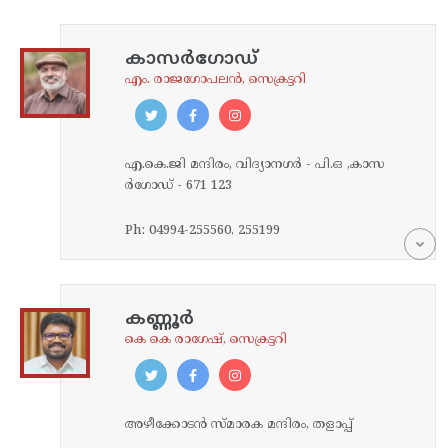
കാസര്‍ഗോഡ്
എം. രാജഗോപലൻ, സെക്രട്ടറി
എ.കെ.ജി മന്ദിരം, വിദ്യാനഗര്‍ - പി.ഒ ,കാസ
ര്‍ഗോഡ്‌ - 671 123
Ph: 04994-255560, 255199
കണ്ണൂര്‍
കെ കെ രാഗേഷ്, സെക്രട്ടറി
അഴീക്കോടന്‍ സ്മാരക മന്ദിരം, തളാപ്പ്‌