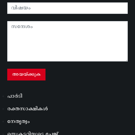
പാർടി
രക്തസാക്ഷികൾ
നേതൃത്വം
സെക്രട്ടറിയുടെ പേജ്