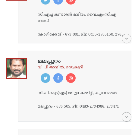
സി.എച്ച്‌ കണാരന്‍ മന്ദിരം, വൈ.എം.സി.എ
റോഡ്‌
കോഴിക്കോട്‌ - 673 001, Ph: 0495-2765150, 2765
543, Fax: 2760033
മലപ്പുറം
വി പി അനിൽ, സെക്രട്ടറി
സി.പി.ഐ(എം) ജില്ലാ കമ്മിറ്റി, കുന്നേമ്മല്‍
മലപ്പുറം - 676 505, Ph: 0483-2734986, 273471