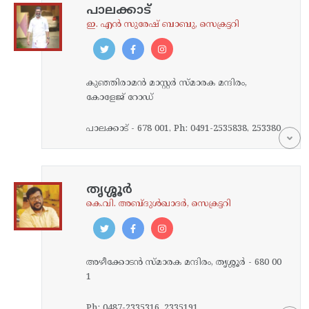
പാലക്കാട്
ഇ. എൻ സുരേഷ് ബാബു, സെക്രട്ടറി
കുഞ്ഞിരാമന്‍ മാസ്റ്റര്‍ സ്മാരക മന്ദിരം,
കോളേജ്‌ റോഡ്‌
പാലക്കാട്‌ - 678 001, Ph: 0491-2535838, 253380
8
തൃശ്ശൂര്‍
കെ.വി. അബ്ദുള്‍ഖാദര്‍, സെക്രട്ടറി
അഴീക്കോടന്‍ സ്മാരക മന്ദിരം, തൃശ്ശൂര്‍ - 680 00
1
Ph: 0487-2335316, 2335191