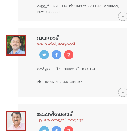
കണ്ണൂര്‍ - 670 002, Ph: 04972-2700569, 2700659,
Fax: 2705569,
വയനാട്‌
കെ. റഫീഖ്, സെക്രട്ടറി
കല്‍പ്പറ്റ - പി.ഒ, വയനാട്‌ - 673 121
Ph: 04936-202544, 203587
കോഴിക്കോട്‌
എം മെഹബൂബ്, സെക്രട്ടറി