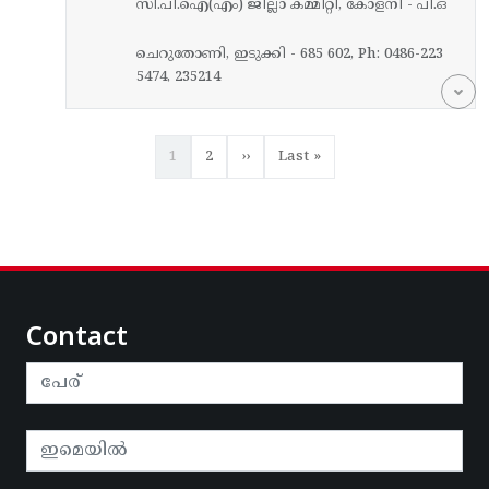
സി.പി.ഐ(എം) ജില്ലാ കമ്മിറ്റി, കോളനി - പി.ഒ
ചെറുതോണി, ഇടുക്കി - 685 602, Ph: 0486-223
5474, 235214
Pagination
Current page
Page
Next page
Last page
1
2
››
Last »
Contact