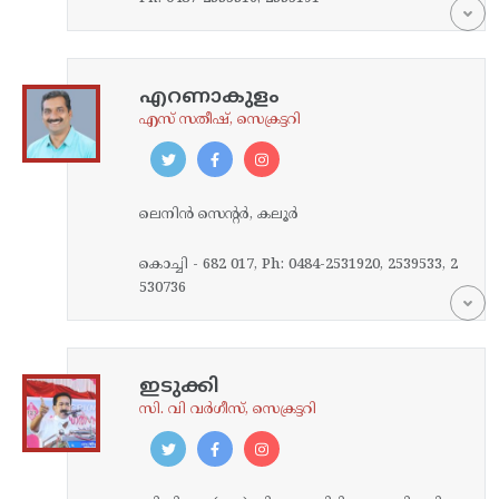
എറണാകുളം
‌എസ് സതീഷ്, സെക്രട്ടറി
ലെനിന്‍ സെന്റര്‍, കലൂര്‍
കൊച്ചി - 682 017, Ph: 0484-2531920, 2539533, 2
530736
ഇടുക്കി
സി. വി വർ​ഗീസ്, സെക്രട്ടറി