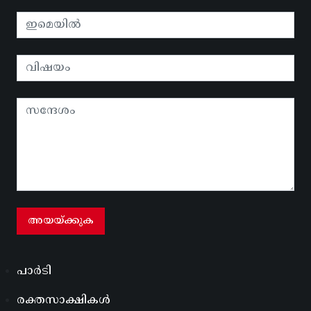
പാർടി
രക്തസാക്ഷികൾ