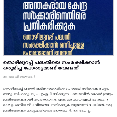
തൊഴിലുറപ്പ് പദ്ധതിയെ സംരക്ഷിക്കാൻ
ഒരുമിച്ച പോരാട്ടമാണ് വേണ്ടത്
സ. എം വി ജയരാജൻ
തൊഴിലുറപ്പ് പദ്ധതി അട്ടിമറിക്കെതിരെ ബിജെപി ഭരിക്കുന്ന മധ്യപ്ര
ദേശും ബീഹാറും ഒപ്പം എഎപി ഭരിക്കുന്ന പഞ്ചാബിൽ കോൺഗ്രസ്സും
പ്രതിഷേധവുമായി രംഗത്തുവന്നു. എന്നാൽ യുഡിഎഫ് ഭരിക്കുന്ന
കേരളം ശനിയാഴ്ച വിജ്ഞാപനമിറക്കുക മാത്രമാണ് ചെയ്തത്. ഒരു
പ്രതിഷേധവും മുഖ്യമന്ത്രിയുടെ ഭാഗത്തുനിന്നുണ്ടായില്ല.