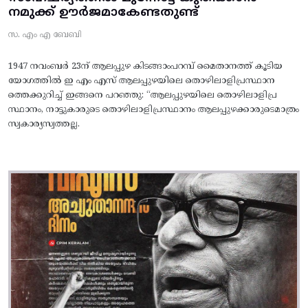
നമുക്ക് ഊർജമാകേണ്ടതുണ്ട്
സ. എം എ ബേബി
1947 നവംബർ 23ന് ആലപ്പുഴ കിടങ്ങാംപറമ്പ്‌ മൈതാനത്ത്‌ കൂടിയ
യോഗത്തിൽ ഇ എം എസ് ആലപ്പുഴയിലെ തൊഴിലാളിപ്രസ്ഥാന
ത്തെക്കുറിച്ച് ഇങ്ങനെ പറഞ്ഞു: “ആലപ്പുഴയിലെ തൊഴിലാളിപ്ര
സ്ഥാനം, നാട്ടുകാരുടെ തൊഴിലാളിപ്രസ്ഥാനം ആലപ്പുഴക്കാരുടെമാത്രം
സ്വകാര്യസ്വത്തല്ല.