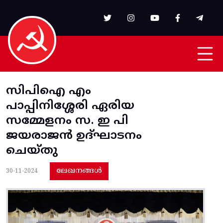
Skip to main content
സിപിഐ എം
പാപ്പിനിശ്ശേരി ഏരിയ
സമ്മേളനം സ. ഇ പി
ജയരാജൻ ഉദ്ഘാടനം
ചെയ്തു
ലേഖനങ്ങൾ
30-11-2024