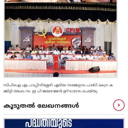
സിപിഐ എം പാപ്പിനിശ്ശേരി ഏരിയ സമ്മേളനം പാർടി കേന്ദ്ര ക
മ്മിറ്റി അംഗം സ. ഇ പി ജയരാജൻ ഉദ്ഘാടനം ചെയ്തു.
കൂടുതൽ ലേഖനങ്ങൾ