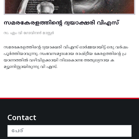
സമരകേരളത്തിൻ്റെ ദ്വയാക്ഷരി വിഎസ്
സ. എം വി ഗോവിന്ദൻ മാസ്റ്റർ
സമരകേരളത്തിൻ്റെ ദ്വയാക്ഷരി വിഎസ് ഓർമ്മയായിട്ട് ഒരു വർഷം
പൂർത്തിയാവുന്നു. സംഭവസമൃദ്ധമായ രാഷ്ട്രീയ കേരളത്തിന്റെ പ്ര
യാണത്തിൽ വഴിവിളക്കായി നിലകൊണ്ട അതുല്യനായ ക
മ്യൂണിസ്റ്റായിരുന്നു വി എസ്.
Contact