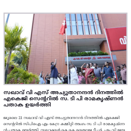
സഖാവ് വി എസ് അച്യുതാനന്ദൻ ദിനത്തിൽ
എകെജി സെന്ററിൽ സ. ടി പി രാമകൃഷ്‌ണൻ
പതാക ഉയർത്തി
ജൂലൈ 21 സഖാവ് വി എസ് അച്യുതാനന്ദൻ ദിനത്തിൽ എകെജി
സെന്ററിൽ സിപിഐ എം കേന്ദ്ര കമ്മിറ്റി അംഗം സ. ടി പി രാമകൃഷ്‌ണ
ൻ പതാക ഉയർത്തി. സഖാക്കൾ കെ കെ ശൈലജ ടീച്ചർ, എം വി ജയ