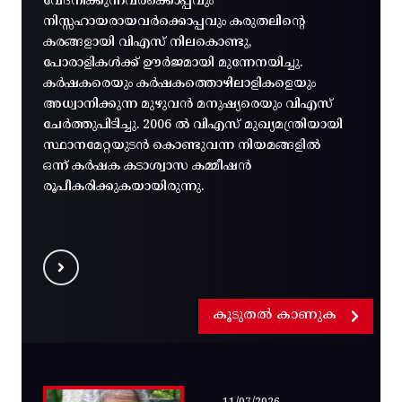
വേദനിക്കുന്നവർക്കൊപ്പവും
നിസ്സഹായരായവർക്കൊപ്പവും കരുതലിന്റെ
കരങ്ങളായി വിഎസ് നിലകൊണ്ടു,
പോരാളികൾക്ക് ഊർജമായി മുന്നേനയിച്ചു.
കർഷകരെയും കർഷകത്തൊഴിലാളികളെയും
അധ്വാനിക്കുന്ന മുഴുവൻ മനുഷ്യരെയും വിഎസ്
ചേർത്തുപിടിച്ചു. 2006 ൽ വിഎസ് മുഖ്യമന്ത്രിയായി
സ്ഥാനമേറ്റയുടൻ കൊണ്ടുവന്ന നിയമങ്ങളിൽ
ഒന്ന് കർഷക കടാശ്വാസ കമ്മീഷൻ
രൂപീകരിക്കുകയായിരുന്നു.
കൂടുതൽ കാണുക