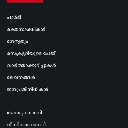
പാർടി
രക്തസാക്ഷികൾ
നേതൃത്വം
സെക്രട്ടറിയുടെ പേജ്
വാർത്താക്കുറിപ്പുകൾ
ലേഖനങ്ങൾ
ജനപ്രതിനിധികൾ
ഫോട്ടോ ഗാലറി
വീഡിയോ ഗാലറി