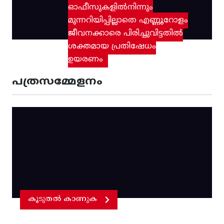
ഓഫീസുകളിൽനിന്നും
മുന്നറിയിപ്പില്ലാതെ എണ്ണൂറോളം
ജീവനക്കാരെ പിരിച്ചുവിട്ടതിൽ‌
ശക്തമായ പ്രതിഷേധം
ഉയരണം
പത്രസമ്മേളനം
കൂടുതൽ കാണുക