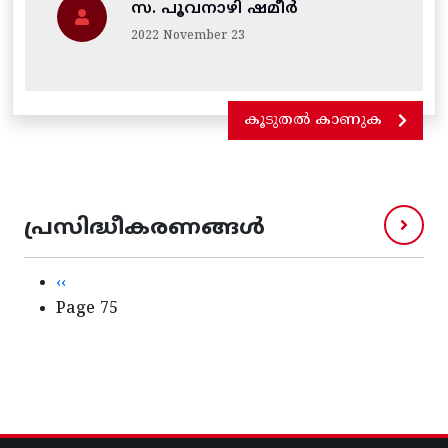
സ. പൂവനാഴി ഷമീർ
2022 November 23
കൂടുതൽ കാണുക
പ്രസിദ്ധീകരണങ്ങൾ
Pagination
Previous page
‹‹
Page 75