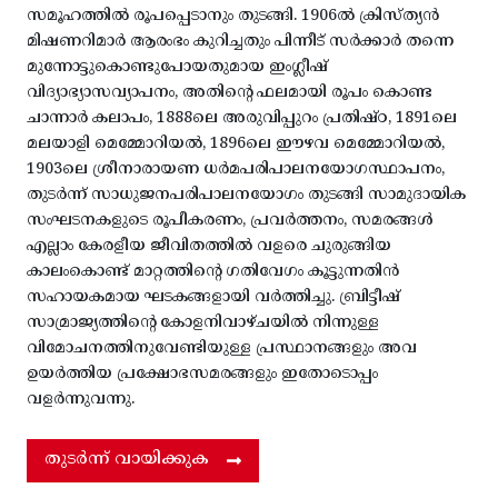
സമൂഹത്തിൽ രൂപപ്പെടാനും തുടങ്ങി. 1906ൽ ക്രിസ്ത്യൻ
മിഷണറിമാർ ആരംഭം കുറിച്ചതും പിന്നീട് സർക്കാർ തന്നെ
മുന്നോട്ടുകൊണ്ടുപോയതുമായ ഇംഗ്ലീഷ്
വിദ്യാഭ്യാസവ്യാപനം, അതിന്റെ ഫലമായി രൂപം കൊണ്ട
ചാന്നാർ കലാപം, 1888ലെ അരുവിപ്പുറം പ്രതിഷ്ഠ, 1891ലെ
മലയാളി മെമ്മോറിയൽ, 1896ലെ ഈഴവ മെമ്മോറിയൽ,
1903ലെ ശ്രീനാരായണ ധർമപരിപാലനയോഗസ്ഥാപനം,
തുടർന്ന് സാധുജനപരിപാലനയോഗം തുടങ്ങി സാമുദായിക
സംഘടനകളുടെ രൂപീകരണം, പ്രവർത്തനം, സമരങ്ങൾ
എല്ലാം കേരളീയ ജീവിതത്തിൽ വളരെ ചുരുങ്ങിയ
കാലംകൊണ്ട് മാറ്റത്തിന്റെ ഗതിവേഗം കൂട്ടുന്നതിൻ
സഹായകമായ ഘടകങ്ങളായി വർത്തിച്ചു. ബ്രിട്ടീഷ്
സാമ്രാജ്യത്തിന്റെ കോളനിവാഴ്ചയിൽ നിന്നുള്ള
വിമോചനത്തിനുവേണ്ടിയുള്ള പ്രസ്ഥാനങ്ങളും അവ
ഉയർത്തിയ പ്രക്ഷോഭസമരങ്ങളും ഇതോടൊപ്പം
വളർന്നുവന്നു.
തുടർന്ന് വായിക്കുക