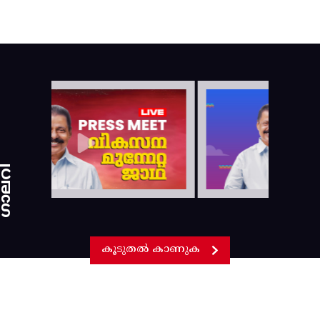
ാലറി
കൂടുതൽ കാണുക