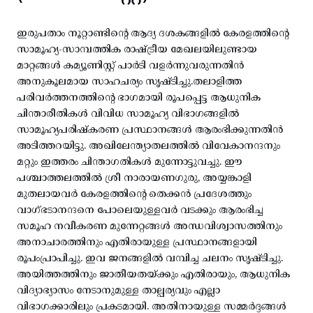
ഇരുപതാം നൂറ്റാണ്ടിന്റെ ആദ്യ ദശകങ്ങളിൽ കേരളത്തിന്റെ
സാമൂഹ്യ-സാമ്പത്തിക രാഷ്ട്രീയ മേഖലയിലുണ്ടായ
മാറ്റങ്ങൾ കമ്യൂണിസ്റ്റ് പാർടി വളർന്നുവരുന്നതിൻ
അനുകൂലമായ സാഹചര്യം സൃഷ്ടിച്ചു.തലാളിത്ത
പരിവർത്തനത്തിന്റെ ഭാഗമായി രൂപപ്പെട്ട ആധുനിക
ചിന്താരീതികൾ വിവിധ സാമൂഹ്യ വിഭാഗങ്ങളിൽ
സാമൂഹ്യപരിഷ്കരണ പ്രസ്ഥാനങ്ങൾ ആരംഭിക്കുന്നതിൻ
അടിത്തറയിട്ടു. അഖിലേന്ത്യാതലത്തിൽ വിവേകാനന്ദനും
മറ്റും ഇത്തരം ചിന്താഗതികൾ മുന്നോട്ടുവച്ചു. ഈ
പശ്ചാത്തലത്തിൽ ശ്രീ നാരായണഗുരു, അയ്യങ്കാളി
മുതലായവർ കേരളത്തിന്റെ തെക്കൻ പ്രദേശത്തും
വാഗ്ഭടാനന്ദനെ പോലെയുള്ളവർ വടക്കും ആരംഭിച്ച
സമൂഹ നവീകരണ മുന്നേറ്റങ്ങൾ അന്ധവിശ്വാസത്തിനും
അനാചാരത്തിനും എതിരായുള്ള പ്രസ്ഥാനങ്ങളായി
രൂപംപ്രാപിച്ചു. ഇവ ജനങ്ങളിൽ വമ്പിച്ച ചലനം സൃഷ്ടിച്ചു.
അയിത്തത്തിനും ജാതീയതയ്ക്കും എതിരായും, ആധുനിക
വിദ്യാഭ്യാസം നേടാനുമുള്ള താല്പര്യവും എല്ലാ
വിഭാഗക്കാരിലും പ്രകടമായി. അതിനായുള്ള സമ്മർദ്ദങ്ങൾ