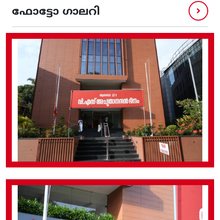
ഫോട്ടോ ഗാലറി