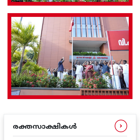
രക്തസാക്ഷികൾ