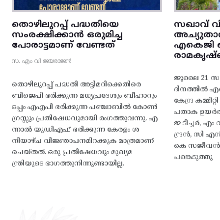
തൊഴിലുറപ്പ് പദ്ധതിയെ
സഖാവ് വ
സംരക്ഷിക്കാൻ ഒരുമിച്ച
അച്യുതാ
പോരാട്ടമാണ് വേണ്ടത്
എകെജി സെ
രാമകൃഷ്
സ. എം വി ജയരാജൻ
ജൂലൈ 21 സഖ
തൊഴിലുറപ്പ് പദ്ധതി അട്ടിമറിക്കെതിരെ
ദിനത്തിൽ 
ബിജെപി ഭരിക്കുന്ന മധ്യപ്രദേശും ബീഹാറും
കേന്ദ്ര കമ്മി
ഒപ്പം എഎപി ഭരിക്കുന്ന പഞ്ചാബിൽ കോൺ
പതാക ഉയർത
ഗ്രസ്സും പ്രതിഷേധവുമായി രംഗത്തുവന്നു. എ
ജ ടീച്ചർ, 
ന്നാൽ യുഡിഎഫ് ഭരിക്കുന്ന കേരളം ശ
ന്ദ്രൻ, സി
നിയാഴ്ച വിജ്ഞാപനമിറക്കുക മാത്രമാണ്
കെ സജീവൻ, 
ചെയ്തത്. ഒരു പ്രതിഷേധവും മുഖ്യമ
പങ്കെടുത്തു
ന്ത്രിയുടെ ഭാഗത്തുനിന്നുണ്ടായില്ല.