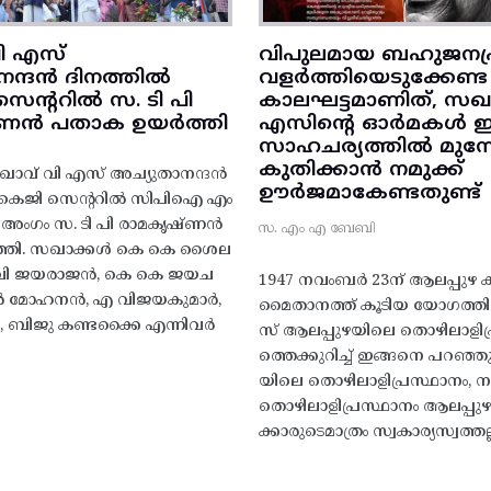
ി എസ്
വിപുലമായ ബഹുജനപ്
നന്ദൻ ദിനത്തിൽ
വളർത്തിയെടുക്കേണ്ട
ന്ററിൽ സ. ടി പി
കാലഘട്ടമാണിത്, സഖാ
‌ണൻ പതാക ഉയർത്തി
എസിന്റെ ഓർമകൾ
സാഹചര്യത്തിൽ മുന്നോട
കുതിക്കാൻ നമുക്ക്
ാവ് വി എസ് അച്യുതാനന്ദൻ
ഊർജമാകേണ്ടതുണ്ട്
എകെജി സെന്ററിൽ സിപിഐ എം
റ്റി അംഗം സ. ടി പി രാമകൃഷ്‌ണൻ
സ. എം എ ബേബി
്തി. സഖാക്കൾ കെ കെ ശൈല
എം വി ജയരാജൻ, കെ കെ ജയച
1947 നവംബർ 23ന് ആലപ്പുഴ കിട
 എൻ മോഹനൻ, എ വിജയകുമാർ,
മൈതാനത്ത്‌ കൂടിയ യോഗത്
ബിജു കണ്ടക്കൈ എന്നിവർ
സ് ആലപ്പുഴയിലെ തൊഴിലാളിപ
ത്തെക്കുറിച്ച് ഇങ്ങനെ പറഞ്ഞ
യിലെ തൊഴിലാളിപ്രസ്ഥാനം, നാ
തൊഴിലാളിപ്രസ്ഥാനം ആലപ്പുഴ
ക്കാരുടെമാത്രം സ്വകാര്യസ്വത്തല്