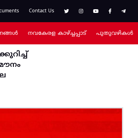
cuments
Contact Us
നങ്ങൾ
നവകേരള കാഴ്ച്ചപ്പാട്
പുതുവഴികൾ
ുറിച്ച്
 മൗനം
ലെ