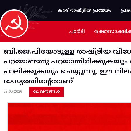
Skip to main content
കരട് രാഷ്ട്രീയ പ്രമേയം
പ്ര
പാർടി
രക്തസാക്ഷി
ബി.ജെ.പിയോടുള്ള രാഷ്ട്രീയ വിധേയത
പറയേണ്ടതു പറയാതിരിക്കുകയും ച
പാലിക്കുകയും ചെയ്യുന്നു, ഈ നിലപ
ദാസ്യത്തിന്‍റേതാണ്
ലേഖനങ്ങൾ
29-05-2026