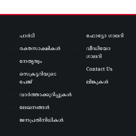
പാർടി
ഫോട്ടോ ഗാലറി
രക്തസാക്ഷികൾ
വീഡിയോ
ഗാലറി
നേതൃത്വം
Contact Us
സെക്രട്ടറിയുടെ
പേജ്
ലിങ്കുകൾ
വാർത്താക്കുറിപ്പുകൾ
ലേഖനങ്ങൾ
ജനപ്രതിനിധികൾ