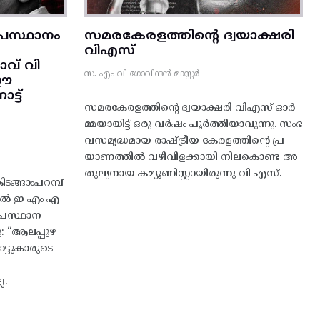
രസ്ഥാനം
സമരകേരളത്തിൻ്റെ ദ്വയാക്ഷരി
വിഎസ്
വ് വി
സ. എം വി ഗോവിന്ദൻ മാസ്റ്റർ
 ഈ
്ട്‌
സമരകേരളത്തിൻ്റെ ദ്വയാക്ഷരി വിഎസ് ഓർ
മ്മയായിട്ട് ഒരു വർഷം പൂർത്തിയാവുന്നു. സംഭ
വസമൃദ്ധമായ രാഷ്ട്രീയ കേരളത്തിന്റെ പ്ര
യാണത്തിൽ വഴിവിളക്കായി നിലകൊണ്ട അ
തുല്യനായ കമ്യൂണിസ്റ്റായിരുന്നു വി എസ്.
ങ്ങാംപറമ്പ്‌
തിൽ ഇ എം എ
്രസ്ഥാന
ു: “ആലപ്പുഴ
ട്ടുകാരുടെ
ല.