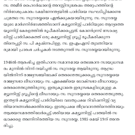
സ. അമീര്‍ ഹൈദര്‍ഖാന്റെ അറസ്റ്റിനുശേഷം അദ്ദേഹത്തിന്റെ
നിര്‍ദേശപ്രകാരം ദക്ഷിണേന്ത്യയില്‍ പാര്‍ടിയെ സംഘടിപ്പിക്കേണ്ട
ചുമതല സ. സുന്ദരയ്യയെ ഏല്‍ക്കുകയായിരുന്നു. സ. സുന്ദരയ്യ
യുടെ മാര്‍ഗനിര്‍ദേശത്തിലാണ് കമ്യൂണിസ്റ്റ് പാര്‍ടിയുടെ ആദ്യത്തെ
യൂണിറ്റ് കേരളത്തില്‍ രൂപീകരിക്കപ്പെട്ടത്. കോണ്‍ഗ്രസ് സോഷ്യ
ലിസ്റ്റ് പാര്‍ടിക്കകത്ത് ഒരു കമ്യൂണിസ്റ്റ് ഗ്രൂപ്പ് രൂപീകരിക്കുന്ന
തിനെപ്പറ്റി സ. പി കൃഷ്ണപിള്ള, സ. ഇഎംഎസ് തുടങ്ങിയവ
രുമായി പ്രാരംഭ ചര്‍ച്ചകള്‍ നടത്തുന്നത് സ. സുന്ദരയ്യയായിരുന്നു.
1946ല്‍ ആരംഭിച്ച ഇതിഹാസ സമാനമായ തെലങ്കാന സായുധസമ
രം മുന്നിൽ നിന്ന് നയിച്ചത് സ. സുന്ദരയ്യ ആയിരുന്നു. ആന്ധ്ര
യില്‍നിന്ന് രാജ്യസഭയിലേക്ക് തെരഞ്ഞെടുക്കപ്പെട്ട സുന്ദരയ്യയെ
രാജ്യസഭാ ലീഡറായും സ. എകെജിയെ ലോക്സഭാ ലീഡറായും
തെരഞ്ഞെടുത്തിരുന്നു. ഇതുകൂടാതെ ഇരുസഭകളിലുമുള്ള ക
മ്യൂണിസ്റ്റ് ഗ്രൂപ്പിന്റെ ലീഡറായും സ. സുന്ദരയ്യയെ തെരഞ്ഞെടുത്തു.
ഇന്ത്യന്‍ കമ്യൂണിസ്റ്റ് പാര്‍ടിയിലെ വലതുപക്ഷ റിവിഷനിസ്റ്റ് വ്യ
തിയാനങ്ങള്‍ക്കെതിരായും ഇടതുപക്ഷ തീവ്രവാദത്തിനെതിരായും
ആശയസമരത്തിലേര്‍പ്പെട്ട് ശരിയായ കമ്യൂണിസ്റ്റ് പാതയില്‍ സ
ഖാക്കളെ അണിനിരത്തിയ സ. സുന്ദരയ്യ, 1985 മെയ് 19ന് അന്ത
രിച്ചു.