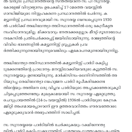
ല്‍ വിരുദ്ധ പ്രസ്ഥാനത്തിന്റെ സന്തതിയാണ് സ. പി സുന്ദരയ്യ.
കോളേജ് വിദ്യാഭ്യാസം ഉപേക്ഷിച്ച് 17-ാമത്തെ വയസ്സിൽ
ഗാന്ധിജിയുടെ നിസ്സഹകരണ പ്രസ്ഥാനത്തിൽ ചേർന്നു. ക
മ്യൂണിസ്റ്റ് പ്രസ്ഥാനവുമായി സ. സുന്ദരയ്യ ബന്ധപ്പെടുന്ന 1930
ല്‍ പാര്‍ടിക്ക് അഖിലേന്ത്യാ അടിസ്ഥാനത്തില്‍ ഒരു കേന്ദ്രീകൃത
സംവിധാനവുമില്ല. മിക്കവാറും നേതാക്കളെല്ലാം മീററ്റ് ഗൂഢാലോച
നകേസില്‍ പ്രതിചേര്‍ക്കപ്പെട്ട് ജയിലിലായിരുന്നു. രാജ്യത്തിന്റെ
വിവിധ ഭാഗങ്ങളില്‍ കമ്യൂണിസ്റ്റ് ഗ്രൂപ്പുകള്‍ പ്രവ
ര്‍ത്തിക്കുന്നുണ്ടായിരുന്നുവെങ്കിലും ഏകോപനമുണ്ടായിരുന്നില്ല.
അഖിലേന്ത്യാ അടിസ്ഥാനത്തില്‍ കമ്യൂണിസ്റ്റ് പാര്‍ടി കെട്ടിപ്പ
ടുക്കേണ്ടതിന്റെ പ്രാധാന്യം മനസ്സിലാക്കിയവരുടെ കൂട്ടത്തില്‍ സ.
സുന്ദരയ്യയും ഉണ്ടായിരുന്നു. മാര്‍ക്സിസം-ലെനിനിസത്തില്‍ അ
ടിയുറച്ച ഒരഖിലേന്ത്യാ ബഹുജന പാര്‍ടി രൂപീകരിക്കേണ്ട
തിന്റെയും അതിനെ ഒരു വിപ്ലവ പാര്‍ടിയുടെ അച്ചടക്കത്തോടുകൂടി
ചിട്ടപ്പെടുത്തേണ്ടതും മുഖ്യകടമയായി സ. സുന്ദരയ്യ ഏറ്റെടുത്തു.
ചെറുപ്രായത്തില്‍ (24-ാം വയസ്സില്‍) 1936ല്‍ പാര്‍ടിയുടെ കേന്ദ്രക
മ്മിറ്റി അംഗമായപ്പോഴാണ് ഈ ഉത്തരവാദിത്തം ഗൗരവത്തോടെ
ഏറ്റെടുക്കുവാന്‍ അദ്ദേഹത്തിന് സാധിച്ചത്.
സ. സുന്ദരയ്യയെ പാര്‍ടിയില്‍ ചേര്‍ക്കുകയും ദക്ഷിണേന്ത്യ
യില്‍ പാര്‍ടി കെട്ടിപ്പടുക്കുന്നതിന് ചുമതലപ്പെടുത്തുകയും ചെയ്ത