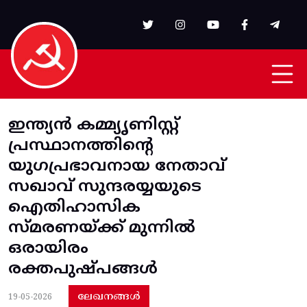
Skip to main content
ഇന്ത്യന്‍ കമ്മ്യൃണിസ്റ്റ്
പ്രസ്ഥാനത്തിന്‍റെ
യുഗപ്രഭാവനായ നേതാവ്
സഖാവ് സുന്ദരയ്യയുടെ
ഐതിഹാസിക
സ്മരണയ്ക്ക് മുന്നില്‍
ഒരായിരം
രക്തപുഷ്പങ്ങള്‍
ലേഖനങ്ങൾ
19-05-2026