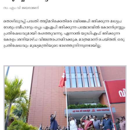
സ. എം വി ജയരാജൻ
തൊഴിലുറപ്പ് പദ്ധതി അട്ടിമറിക്കെതിരെ ബിജെപി ഭരിക്കുന്ന മധ്യപ്ര
ദേശും ബീഹാറും ഒപ്പം എഎപി ഭരിക്കുന്ന പഞ്ചാബിൽ കോൺഗ്രസ്സും
പ്രതിഷേധവുമായി രംഗത്തുവന്നു. എന്നാൽ യുഡിഎഫ് ഭരിക്കുന്ന
കേരളം ശനിയാഴ്ച വിജ്ഞാപനമിറക്കുക മാത്രമാണ് ചെയ്തത്. ഒരു
പ്രതിഷേധവും മുഖ്യമന്ത്രിയുടെ ഭാഗത്തുനിന്നുണ്ടായില്ല.