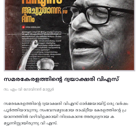
സമരകേരളത്തിൻ്റെ ദ്വയാക്ഷരി വിഎസ്
സ. എം വി ഗോവിന്ദൻ മാസ്റ്റർ
സമരകേരളത്തിൻ്റെ ദ്വയാക്ഷരി വിഎസ് ഓർമ്മയായിട്ട് ഒരു വർഷം
പൂർത്തിയാവുന്നു. സംഭവസമൃദ്ധമായ രാഷ്ട്രീയ കേരളത്തിന്റെ പ്ര
യാണത്തിൽ വഴിവിളക്കായി നിലകൊണ്ട അതുല്യനായ ക
മ്യൂണിസ്റ്റായിരുന്നു വി എസ്.