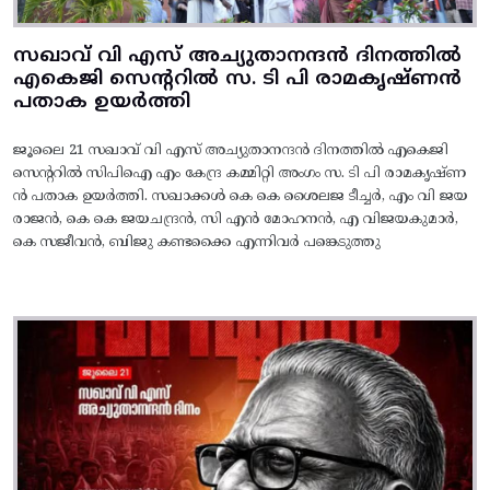
സഖാവ് വി എസ് അച്യുതാനന്ദൻ ദിനത്തിൽ
എകെജി സെന്ററിൽ സ. ടി പി രാമകൃഷ്‌ണൻ
പതാക ഉയർത്തി
ജൂലൈ 21 സഖാവ് വി എസ് അച്യുതാനന്ദൻ ദിനത്തിൽ എകെജി
സെന്ററിൽ സിപിഐ എം കേന്ദ്ര കമ്മിറ്റി അംഗം സ. ടി പി രാമകൃഷ്‌ണ
ൻ പതാക ഉയർത്തി. സഖാക്കൾ കെ കെ ശൈലജ ടീച്ചർ, എം വി ജയ
രാജൻ, കെ കെ ജയചന്ദ്രൻ, സി എൻ മോഹനൻ, എ വിജയകുമാർ,
കെ സജീവൻ, ബിജു കണ്ടക്കൈ എന്നിവർ പങ്കെടുത്തു