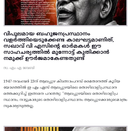
വിപുലമായ ബഹുജനപ്രസ്ഥാനം
വളർത്തിയെടുക്കേണ്ട കാലഘട്ടമാണിത്,
സഖാവ് വി എസിന്റെ ഓർമകൾ ഈ
സാഹചര്യത്തിൽ മുന്നോട്ട്‌ കുതിക്കാൻ
നമുക്ക് ഊർജമാകേണ്ടതുണ്ട്
സ. എം എ ബേബി
1947 നവംബർ 23ന് ആലപ്പുഴ കിടങ്ങാംപറമ്പ്‌ മൈതാനത്ത്‌ കൂടിയ
യോഗത്തിൽ ഇ എം എസ് ആലപ്പുഴയിലെ തൊഴിലാളിപ്രസ്ഥാന
ത്തെക്കുറിച്ച് ഇങ്ങനെ പറഞ്ഞു: “ആലപ്പുഴയിലെ തൊഴിലാളിപ്ര
സ്ഥാനം, നാട്ടുകാരുടെ തൊഴിലാളിപ്രസ്ഥാനം ആലപ്പുഴക്കാരുടെമാത്രം
സ്വകാര്യസ്വത്തല്ല.