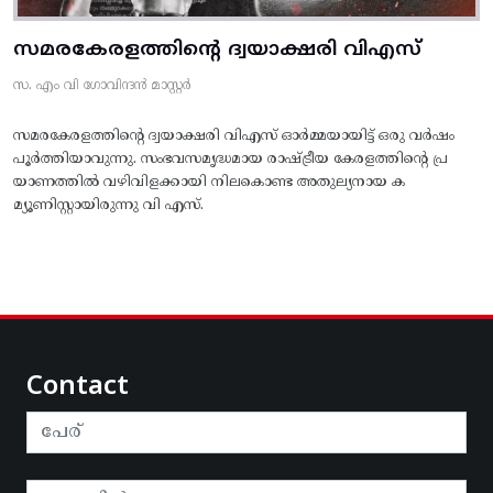
സമരകേരളത്തിൻ്റെ ദ്വയാക്ഷരി വിഎസ്
സ. എം വി ഗോവിന്ദൻ മാസ്റ്റർ
സമരകേരളത്തിൻ്റെ ദ്വയാക്ഷരി വിഎസ് ഓർമ്മയായിട്ട് ഒരു വർഷം
പൂർത്തിയാവുന്നു. സംഭവസമൃദ്ധമായ രാഷ്ട്രീയ കേരളത്തിന്റെ പ്ര
യാണത്തിൽ വഴിവിളക്കായി നിലകൊണ്ട അതുല്യനായ ക
മ്യൂണിസ്റ്റായിരുന്നു വി എസ്.
Contact