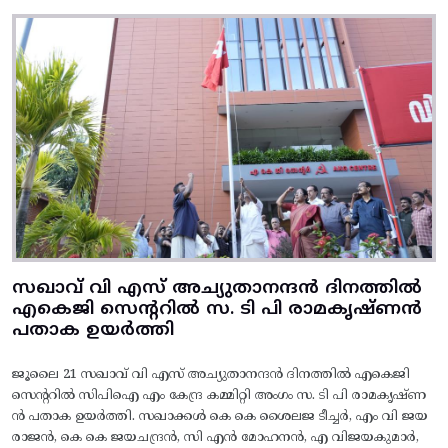
സഖാവ് വി എസ് അച്യുതാനന്ദൻ ദിനത്തിൽ
എകെജി സെന്ററിൽ സ. ടി പി രാമകൃഷ്‌ണൻ
പതാക ഉയർത്തി
ജൂലൈ 21 സഖാവ് വി എസ് അച്യുതാനന്ദൻ ദിനത്തിൽ എകെജി
സെന്ററിൽ സിപിഐ എം കേന്ദ്ര കമ്മിറ്റി അംഗം സ. ടി പി രാമകൃഷ്‌ണ
ൻ പതാക ഉയർത്തി. സഖാക്കൾ കെ കെ ശൈലജ ടീച്ചർ, എം വി ജയ
രാജൻ, കെ കെ ജയചന്ദ്രൻ, സി എൻ മോഹനൻ, എ വിജയകുമാർ,