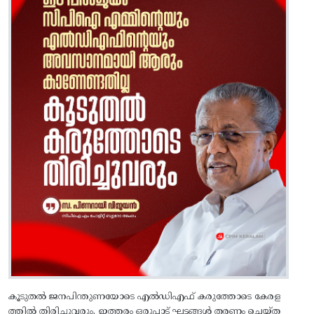
കൂടുതൽ ജനപിന്തുണയോടെ എൽഡിഎഫ് കരുത്തോടെ കേരള
ത്തിൽ തിരിച്ചുവരും. ഇത്തരം ഒരുപാട് ഘട്ടങ്ങൾ തരണം ചെയ്ത