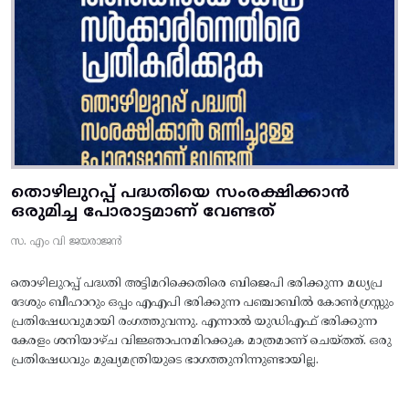
തൊഴിലുറപ്പ് പദ്ധതിയെ സംരക്ഷിക്കാൻ
ഒരുമിച്ച പോരാട്ടമാണ് വേണ്ടത്
സ. എം വി ജയരാജൻ
തൊഴിലുറപ്പ് പദ്ധതി അട്ടിമറിക്കെതിരെ ബിജെപി ഭരിക്കുന്ന മധ്യപ്ര
ദേശും ബീഹാറും ഒപ്പം എഎപി ഭരിക്കുന്ന പഞ്ചാബിൽ കോൺഗ്രസ്സും
പ്രതിഷേധവുമായി രംഗത്തുവന്നു. എന്നാൽ യുഡിഎഫ് ഭരിക്കുന്ന
കേരളം ശനിയാഴ്ച വിജ്ഞാപനമിറക്കുക മാത്രമാണ് ചെയ്തത്. ഒരു
പ്രതിഷേധവും മുഖ്യമന്ത്രിയുടെ ഭാഗത്തുനിന്നുണ്ടായില്ല.