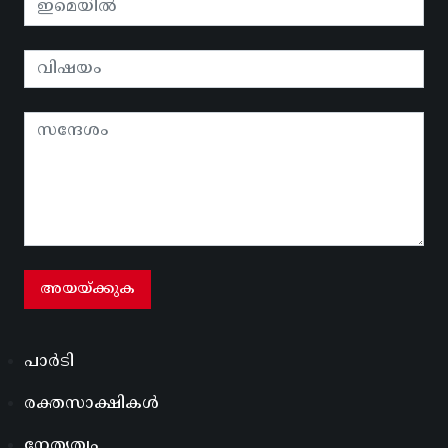
പാർടി
രക്തസാക്ഷികൾ
നേതൃത്വം