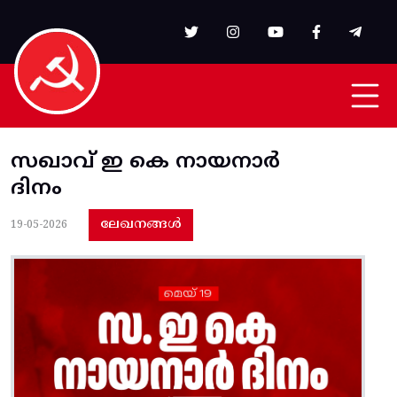
Skip to main content
സഖാവ് ഇ കെ നായനാർ
ദിനം
ലേഖനങ്ങൾ
19-05-2026