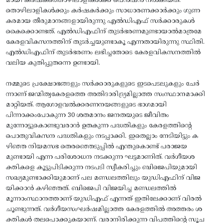
മായി കർഷകത്തൊഴിലാളികൾക്ക് പെൻഷൻ നൽകിയത്.
തൊഴിലാളികൾക്കും കർഷകർക്കും സാധാരണക്കാർക്കും ഗുണ
കരമായ തീരുമാനങ്ങളായിരുന്നു എൽഡിഎഫ് സർക്കാരുകൾ
കൈക്കൊണ്ടത്. എൽഡിഎഫിന് തുടർഭരണമുണ്ടായാൽമാത്രമേ
കേരളവികസനത്തിന് തുടർച്ചയുണ്ടാകൂ എന്നതായിരുന്നു സ്ഥിതി.
എൽഡിഎഫിന് തുടർഭരണം ലഭിച്ചതോടെ കേരളവികസനത്തിൽ
വലിയ കുതിപ്പുതന്നെ ഉണ്ടായി.
​നമ്മുടെ പ്രക്ഷോഭങ്ങളും സർക്കാരുകളുടെ ഇടപെടലുകളും ചേർ
ന്നാണ് ജന്മിത്വകേരളത്തെ അതിദാരിദ്ര്യമില്ലാത്ത സംസ്ഥാനമാക്കി
മാറ്റിയത്. ആഗോളവൽക്കരണനയങ്ങളുടെ ഭാഗമായി
പിന്നാക്കംപോകുന്ന 30 ശതമാനം ജനതയുടെ ജീവിതം
മുന്നോട്ടുകൊണ്ടുവരാൻ ഉതകുന്ന പദ്ധതികളും കേരളത്തിന്റെ
പൊതുവികസന പദ്ധതികളും നടപ്പാക്കി. ഇതെല്ലാം നേടിയിട്ടും ക
ഴിഞ്ഞ നിയമസഭ തെരഞ്ഞെടുപ്പിൽ എന്തുകൊണ്ട് പരാജയ
മുണ്ടായി എന്ന പരിശോധന നടക്കുന്ന ഘട്ടമാണിത്‌. വർഗീയശ
ക്തികളെ കൂട്ടുപിടിക്കുന്ന നടപടി സ്വീകരിച്ചും ബിജെപിയുമായി
സഖ്യമുണ്ടാക്കിയുമാണ് പല മണ്ഡലത്തിലും യുഡിഎഫിന് വിജ
യിക്കാൻ കഴിഞ്ഞത്. ബിജെപി വിജയിച്ച മണ്ഡലത്തിൽ
മൂന്നാംസ്ഥാനത്താണ് യുഡിഎഫ് എന്നത് ഇതിലേക്കാണ് വിരൽ
ചൂണ്ടുന്നത്. വർഗീയസംഘർഷമില്ലാത്ത കേരളത്തിൽ അത്തരം ശ
ക്തികൾ തലപൊക്കുകയാണ്. വരാനിരിക്കുന്ന വിപത്തിന്റെ സൂച