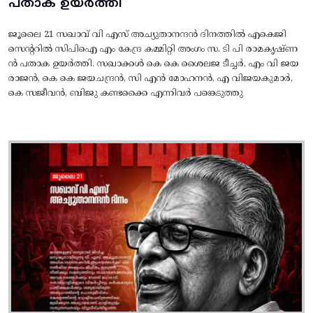
പതാക ഉയർത്തി
ജൂലൈ 21 സഖാവ് വി എസ് അച്യുതാനന്ദൻ ദിനത്തിൽ എകെജി
സെന്ററിൽ സിപിഐ എം കേന്ദ്ര കമ്മിറ്റി അംഗം സ. ടി പി രാമകൃഷ്‌ണ
ൻ പതാക ഉയർത്തി. സഖാക്കൾ കെ കെ ശൈലജ ടീച്ചർ, എം വി ജയ
രാജൻ, കെ കെ ജയചന്ദ്രൻ, സി എൻ മോഹനൻ, എ വിജയകുമാർ,
കെ സജീവൻ, ബിജു കണ്ടക്കൈ എന്നിവർ പങ്കെടുത്തു