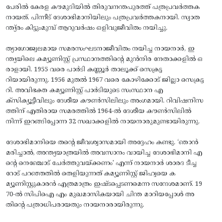
പേരിൽ കേരള കൗമുദിയിൽ തിരുവനന്തപുരത്ത് പത്രപ്രവർത്തക
നായത്. പിന്നീട് ദേശാഭിമാനിയിലും പത്രപ്രവർത്തകനായി. സ്വാത
ന്ത്യ്രം കിട്ടുംമുമ്പ് ആറുവർഷം ഒളിവുജീവിതം നയിച്ചു.
​ത്യാഗോജ്വലമായ സമരസംഘടനാജീവിതം നയിച്ച നായനാർ, ഇ
ന്ത്യയിലെ കമ്യൂണിസ്റ്റ് പ്രസ്ഥാനത്തിന്റെ മുൻനിര നേതാക്കളിൽ ഒ
രാളായി. 1955 വരെ പാർടി കണ്ണൂർ താലൂക്ക് സെക്രട്ട
റിയായിരുന്നു. 1956 മുതൽ 1967 വരെ കോഴിക്കോട് ജില്ലാ സെക്രട്ട
റി. അവിഭക്ത കമ്യൂണിസ്റ്റ് പാർടിയുടെ സംസ്ഥാന എ
ക്‌സിക്യൂട്ടീവിലും ദേശീയ കൗൺസിലിലും അംഗമായി. റിവിഷനിസ
ത്തിന് എതിരായ സമരത്തിൽ 1964-ൽ ദേശീയ കൗൺസിലിൽ
നിന്ന് ഇറങ്ങിപ്പോന്ന 32 സഖാക്കളിൽ നായനാരുമുണ്ടായിരുന്നു.
​​ദേശാഭിമാനിയെ തന്റെ ജീവശ്വാസമായി അദ്ദേഹം കണ്ടു. ‘ഞാൻ
മരിച്ചാൽ, അന്ത്യയാത്രയിൽ അവസാനം വായിച്ച ദേശാഭിമാനി എ
ന്റെ നെഞ്ചോട് ചേർത്തുവയ്ക്കണം' എന്ന് നായനാർ ശാരദ ടീച്ച
റോട് പറഞ്ഞതിൽ തെളിയുന്നത് കമ്യൂണിസ്റ്റ് ജിഹ്വയെ ക
മ്യൂണിസ്റ്റുകാരൻ എത്രമാത്രം ഇഷ്ടപ്പെടണമെന്ന സന്ദേശമാണ്. 19
70-ൽ സിപിഐ എം മുഖമാസികയായി ചിന്ത മാറിയപ്പോൾ അ
തിന്റെ പത്രാധിപരായതും നായനാരായിരുന്നു.