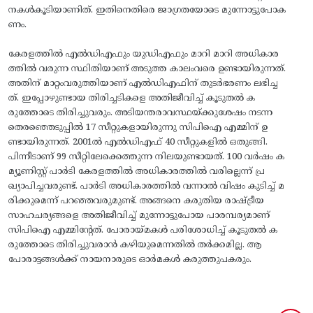
നകൾകൂടിയാണിത്. ഇതിനെതിരെ ജാഗ്രതയോടെ മുന്നോട്ടുപോക
ണം.
​കേരളത്തിൽ എൽഡിഎഫും യുഡിഎഫും മാറി മാറി അധികാര
ത്തിൽ വരുന്ന സ്ഥിതിയാണ് അടുത്ത കാലംവരെ ഉണ്ടായിരുന്നത്.
അതിന് മാറ്റംവരുത്തിയാണ് എൽഡിഎഫിന് തുടർഭരണം ലഭിച്ച
ത്. ഇപ്പോഴുണ്ടായ തിരിച്ചടികളെ അതിജീവിച്ച് കൂടുതൽ ക
രുത്തോടെ തിരിച്ചുവരും. അടിയന്തരാവസ്ഥയ്‌ക്കുശേഷം നടന്ന
തെരഞ്ഞെടുപ്പിൽ 17 സീറ്റുകളായിരുന്നു സിപിഐ എമ്മിന്‌ ഉ
ണ്ടായിരുന്നത്. 2001ൽ എൽഡിഎഫ്‌ 40 സീറ്റുകളിൽ ഒതുങ്ങി.
പിന്നീടാണ് 99 സീറ്റിലേക്കെത്തുന്ന നിലയുണ്ടായത്. 100 വർഷം ക
മ്യൂണിസ്റ്റ് പാർടി കേരളത്തിൽ അധികാരത്തിൽ വരില്ലെന്ന് പ്ര
ഖ്യാപിച്ചവരുണ്ട്. പാർടി അധികാരത്തിൽ വന്നാൽ വിഷം കുടിച്ച് മ
രിക്കുമെന്ന് പറഞ്ഞവരുമുണ്ട്. അങ്ങനെ കരുതിയ രാഷ്ട്രീയ
സാഹചര്യങ്ങളെ അതിജീവിച്ച് മുന്നോട്ടുപോയ പാരമ്പര്യമാണ്
സിപിഐ എമ്മിന്റേത്‌. പോരായ്‌മകൾ പരിശോധിച്ച് കൂടുതൽ ക
രുത്തോടെ തിരിച്ചുവരാൻ കഴിയുമെന്നതിൽ തർക്കമില്ല. ആ
പോരാട്ടങ്ങൾക്ക്‌ നായനാരുടെ ഓർമകൾ കരുത്തുപകരും.