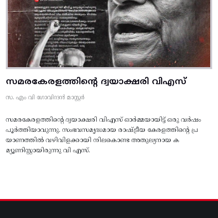
സമരകേരളത്തിൻ്റെ ദ്വയാക്ഷരി വിഎസ്
സ. എം വി ഗോവിന്ദൻ മാസ്റ്റർ
സമരകേരളത്തിൻ്റെ ദ്വയാക്ഷരി വിഎസ് ഓർമ്മയായിട്ട് ഒരു വർഷം
പൂർത്തിയാവുന്നു. സംഭവസമൃദ്ധമായ രാഷ്ട്രീയ കേരളത്തിന്റെ പ്ര
യാണത്തിൽ വഴിവിളക്കായി നിലകൊണ്ട അതുല്യനായ ക
മ്യൂണിസ്റ്റായിരുന്നു വി എസ്.