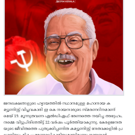
ജനലക്ഷങ്ങളുടെ ഹൃദയത്തിൽ സ്ഥാനമുള്ള മഹാനായ ക
മ്യൂണിസ്റ്റ് വിപ്ലവകാരി ഇ കെ നായനാരുടെ സ്‌മരണദിനമാണ്
മെയ് 19. മൂന്നുതവണ എൽഡിഎഫ് ഭരണത്തെ നയിച്ച അദ്ദേഹം,
നമ്മെ വിട്ടുപിരിഞ്ഞിട്ട് 22 വർഷം പൂർത്തിയാകുന്നു. കേരളജനത
യുടെ ജീവിതത്തെ പുതുക്കിപ്പണിത കമ്യൂണിസ്റ്റ് നേതാക്കളിൽ പ്ര