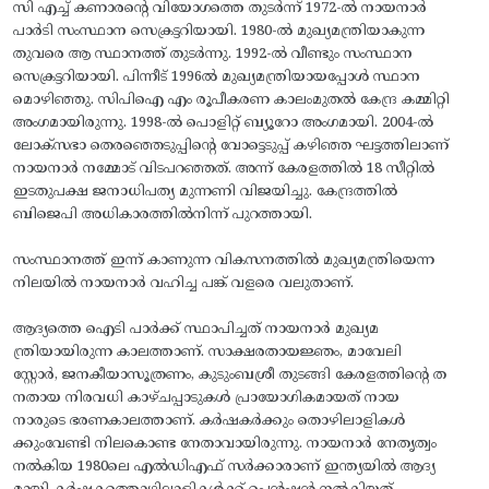
​സി എച്ച് കണാരന്റെ വിയോഗത്തെ തുടർന്ന് 1972-ൽ നായനാർ
പാർടി സംസ്ഥാന സെക്രട്ടറിയായി. 1980-ൽ മുഖ്യമന്ത്രിയാകുന്ന
തുവരെ ആ സ്ഥാനത്ത് തുടർന്നു. 1992-ൽ വീണ്ടും സംസ്ഥാന
സെക്രട്ടറിയായി. പിന്നീട് 1996ൽ മുഖ്യമന്ത്രിയായപ്പോൾ സ്ഥാന
മൊഴിഞ്ഞു. സിപിഐ എം രൂപീകരണ കാലംമുതൽ കേന്ദ്ര കമ്മിറ്റി
അംഗമായിരുന്നു. 1998-ൽ പൊളിറ്റ് ബ്യൂറോ അംഗമായി. 2004-ൽ
ലോക്‌സഭാ തെരഞ്ഞെടുപ്പിന്റെ വോട്ടെടുപ്പ് കഴിഞ്ഞ ഘട്ടത്തിലാണ്
നായനാർ നമ്മോട് വിടപറഞ്ഞത്. അന്ന് കേരളത്തിൽ 18 സീറ്റിൽ
ഇടതുപക്ഷ ജനാധിപത്യ മുന്നണി വിജയിച്ചു. കേന്ദ്രത്തിൽ
ബിജെപി അധികാരത്തിൽനിന്ന് പുറത്തായി.
​സംസ്ഥാനത്ത് ഇന്ന് കാണുന്ന വികസനത്തിൽ മുഖ്യമന്ത്രിയെന്ന
നിലയിൽ നായനാർ വഹിച്ച പങ്ക് വളരെ വലുതാണ്.
ആദ്യത്തെ ഐടി പാർക്ക് സ്ഥാപിച്ചത് നായനാർ മുഖ്യമ
ന്ത്രിയായിരുന്ന കാലത്താണ്. സാക്ഷരതായജ്ഞം, മാവേലി
സ്റ്റോർ, ജനകീയാസൂത്രണം, കുടുംബശ്രീ തുടങ്ങി കേരളത്തിന്റെ ത
നതായ നിരവധി കാഴ്‌ചപ്പാടുകൾ പ്രായോഗികമായത് നായ
നാരുടെ ഭരണകാലത്താണ്. കർഷകർക്കും തൊഴിലാളികൾ
ക്കുംവേണ്ടി നിലകൊണ്ട നേതാവായിരുന്നു. നായനാർ നേതൃത്വം
നൽകിയ 1980ലെ എൽഡിഎഫ് സർക്കാരാണ് ഇന്ത്യയിൽ ആദ്യ