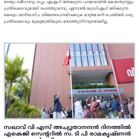
ദേശും ബീഹാറും ഒപ്പം എഎപി ഭരിക്കുന്ന പഞ്ചാബിൽ കോൺഗ്രസ്സും
പ്രതിഷേധവുമായി രംഗത്തുവന്നു. എന്നാൽ യുഡിഎഫ് ഭരിക്കുന്ന
കേരളം ശനിയാഴ്ച വിജ്ഞാപനമിറക്കുക മാത്രമാണ് ചെയ്തത്. ഒരു
പ്രതിഷേധവും മുഖ്യമന്ത്രിയുടെ ഭാഗത്തുനിന്നുണ്ടായില്ല.
സഖാവ് വി എസ് അച്യുതാനന്ദൻ ദിനത്തിൽ
എകെജി സെന്ററിൽ സ. ടി പി രാമകൃഷ്‌ണൻ