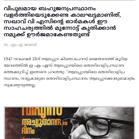
വിപുലമായ ബഹുജനപ്രസ്ഥാനം
വളർത്തിയെടുക്കേണ്ട കാലഘട്ടമാണിത്,
സഖാവ് വി എസിന്റെ ഓർമകൾ ഈ
സാഹചര്യത്തിൽ മുന്നോട്ട്‌ കുതിക്കാൻ
നമുക്ക് ഊർജമാകേണ്ടതുണ്ട്
സ. എം എ ബേബി
1947 നവംബർ 23ന് ആലപ്പുഴ കിടങ്ങാംപറമ്പ്‌ മൈതാനത്ത്‌ കൂടിയ
യോഗത്തിൽ ഇ എം എസ് ആലപ്പുഴയിലെ തൊഴിലാളിപ്രസ്ഥാന
ത്തെക്കുറിച്ച് ഇങ്ങനെ പറഞ്ഞു: “ആലപ്പുഴയിലെ തൊഴിലാളിപ്ര
സ്ഥാനം, നാട്ടുകാരുടെ തൊഴിലാളിപ്രസ്ഥാനം ആലപ്പുഴക്കാരുടെമാത്രം
സ്വകാര്യസ്വത്തല്ല.