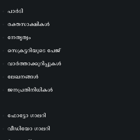
പാർടി
രക്തസാക്ഷികൾ
നേതൃത്വം
സെക്രട്ടറിയുടെ പേജ്
വാർത്താക്കുറിപ്പുകൾ
ലേഖനങ്ങൾ
ജനപ്രതിനിധികൾ
ഫോട്ടോ ഗാലറി
വീഡിയോ ഗാലറി