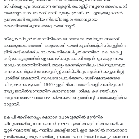
ധാനിയും മികച്ച ഭരണാധികാരിയുമായിരുന്നു നായനാർ.
സിപിഐ എം സംസ്ഥാന സെക്രട്ടറി, പൊളിറ്റ് ബ്യൂറോ അംഗം, പാർ
ലമെന്റേറിയൻ, ദേശാഭിമാനി മുഖ്യപത്രാധിപർ, എഴുത്തുകാരൻ,
പ്രസംഗകൻ തുടങ്ങിയ നിലയിലെല്ലാം അനന്യമായ
ശൈലിയായിരുന്നു അദ്ദേഹത്തിന്റേത്.
​സ്‌കൂൾ വിദ്യാർഥിയായിരിക്കെ ബാലസംഘത്തിലൂടെ സഖാവ്
പൊതുരംഗത്തെത്തി. കല്യാശേരി ഹയർ എലിമെന്ററി സ്‌കൂളിൽ ദ
ളിത് കുട്ടികൾക്ക് പ്രവേശനം നിഷേധിച്ചതിനെതിരെ, കെ കേളപ്പ
ന്റെ നേതൃത്വത്തിൽ എ കെ ജിക്കും കെ പി ആറിനുമൊപ്പം നായ
നാരും സമരത്തിനിറങ്ങി. ആദ്യം കോൺഗ്രസിലും 1940നുമുമ്പുത
ന്നെ കോൺഗ്രസ് സോഷ്യലിസ്റ്റ് പാർടിയിലും തുടർന്ന് കമ്യൂണിസ്റ്റ്
പാർടിയിലുമെത്തി. സംഘടനാപ്രവർത്തനം സജീവമായതോടെ
വിദ്യാഭ്യാസം മുടങ്ങി. 1940 ഏപ്രിലിലെ തൊഴിലാളി പണിമുടക്ക്
ആദ്യ ജയിൽവാസത്തിന് കാരണമായി. ശിക്ഷ കഴിഞ്ഞ് പുറ
ത്തുവന്നശേഷം മൊറാഴ കർഷകപോരാട്ടത്തിന്റെ നേതാക്കളിൽ ഒ
രാളായി.
​കെ പി ആറിനൊപ്പം മൊറാഴ പോരാട്ടത്തിൽ മുൻനിര
യിലുണ്ടായിരുന്ന നായനാർ ഈ ഘട്ടത്തിൽ ഒളിവിൽ പോയി. ക
യ്യൂർ സമരത്തിലും സജീവപങ്കാളിയായി. ഈ കേസിൽ നായനാരെ
പ്രതിയാക്കുകയും ചെയ്തു. ഇക്കാലയളവിലാണ് സുകുമാരനെന്ന