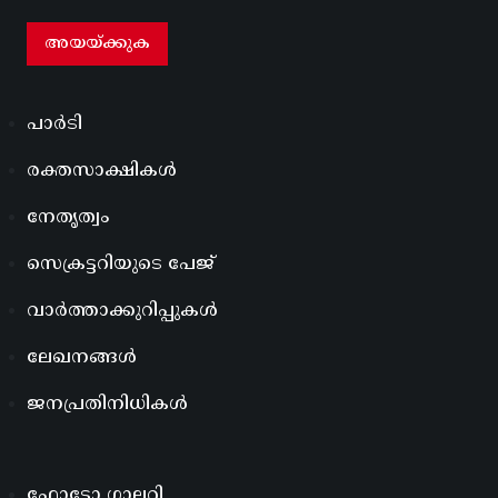
പാർടി
രക്തസാക്ഷികൾ
നേതൃത്വം
സെക്രട്ടറിയുടെ പേജ്
വാർത്താക്കുറിപ്പുകൾ
ലേഖനങ്ങൾ
ജനപ്രതിനിധികൾ
ഫോട്ടോ ഗാലറി