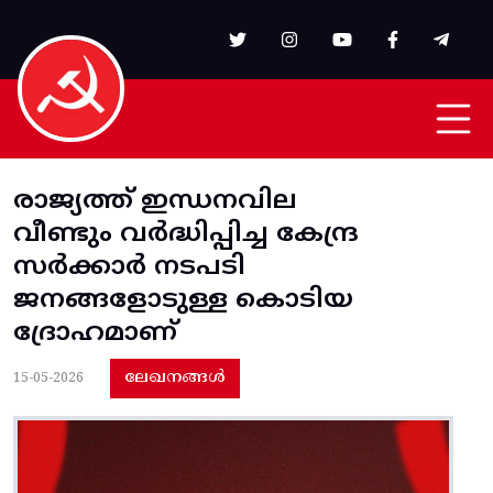
Skip to main content
രാജ്യത്ത് ഇന്ധനവില
വീണ്ടും വർദ്ധിപ്പിച്ച കേന്ദ്ര
സർക്കാർ നടപടി
ജനങ്ങളോടുള്ള കൊടിയ
ദ്രോഹമാണ്
ലേഖനങ്ങൾ
15-05-2026