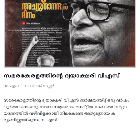
സമരകേരളത്തിൻ്റെ ദ്വയാക്ഷരി വിഎസ്
സ. എം വി ഗോവിന്ദൻ മാസ്റ്റർ
സമരകേരളത്തിൻ്റെ ദ്വയാക്ഷരി വിഎസ് ഓർമ്മയായിട്ട് ഒരു വർഷം
പൂർത്തിയാവുന്നു. സംഭവസമൃദ്ധമായ രാഷ്ട്രീയ കേരളത്തിന്റെ പ്ര
യാണത്തിൽ വഴിവിളക്കായി നിലകൊണ്ട അതുല്യനായ ക
മ്യൂണിസ്റ്റായിരുന്നു വി എസ്.