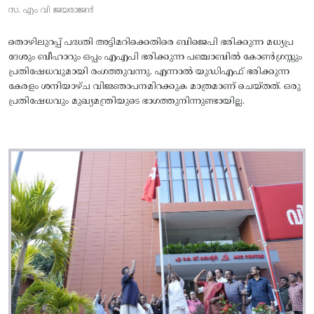
സ. എം വി ജയരാജൻ
തൊഴിലുറപ്പ് പദ്ധതി അട്ടിമറിക്കെതിരെ ബിജെപി ഭരിക്കുന്ന മധ്യപ്ര
ദേശും ബീഹാറും ഒപ്പം എഎപി ഭരിക്കുന്ന പഞ്ചാബിൽ കോൺഗ്രസ്സും
പ്രതിഷേധവുമായി രംഗത്തുവന്നു. എന്നാൽ യുഡിഎഫ് ഭരിക്കുന്ന
കേരളം ശനിയാഴ്ച വിജ്ഞാപനമിറക്കുക മാത്രമാണ് ചെയ്തത്. ഒരു
പ്രതിഷേധവും മുഖ്യമന്ത്രിയുടെ ഭാഗത്തുനിന്നുണ്ടായില്ല.