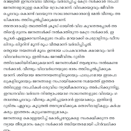
രാജ്യത്ത് ഇന്ധനവില വീണ്ടും വർദ്ധിപ്പിച്ച കേന്ദ്ര സർക്കാർ നടപടി
ജനങ്ങളോടുള്ള കൊടിയ ദ്രോഹമാണ്. വിലക്കയറ്റവും ജീവിത
ച്ചെലവും കൊണ്ട് വലയുന്ന സാധാരണക്കാരന്റെ മേൽ വീണ്ടും അ
ധികഭാരം അടിച്ചേൽപ്പിക്കുകയാണ്.
അന്താരാഷ്ട്ര തലത്തിൽ ക്രൂഡ് ഓയിൽ വില കുറഞ്ഞപ്പോൾ അ
തിന്റെ ഗുണം ജനങ്ങൾക്ക് നൽകാതിരുന്ന കേന്ദ്ര സർക്കാർ, ഇ
പ്പോൾ എണ്ണക്കമ്പനികളുടെ നഷ്ടം മറയാക്കി പെട്രോളിനും ഡീസ
ലിനും ലിറ്ററിന് മൂന്ന് രൂപ വീതമാണ് വർദ്ധിപ്പിച്ചത്.
തെറ്റായ നയങ്ങൾ മൂലം ഉണ്ടായ പാചകവാതക ക്ഷാമവും വൻ
വിലവർധനവും ഇതിനകം ജനജീവിതം ദുരിത
ത്തിലാക്കിയിരിക്കുകയാണ്. ജനങ്ങൾക്ക് ആശ്വാസം നൽകേണ്ട
സർക്കാർ, വീണ്ടും വിലവർധനയുടെ ഭാരം അടിച്ചേൽപ്പിക്കുക
യാണ്. ശരിയായ ഭരണനയങ്ങളിലൂടെയും ഫലപ്രദമായ ഇടപെട
ലുകളിലൂടെയും ജനങ്ങളെ സഹായിക്കേണ്ട സമയത്ത് ഇത്തര
ത്തിലുള്ള നടപടികൾ ഒരുവിധ ന്യായീകരണവും അർഹിക്കുന്നില്ല.
ഇന്ധനവില വർദ്ധന നിത്യോപയോഗ സാധനങ്ങളുടെ വിലയും ഗ
താഗതച്ചെലവും വീണ്ടും കുതിച്ചുയരാൻ ഇടയാക്കും. ഇതിന്റെ
ദുരിതം ഏറ്റവും കൂടുതൽ അനുഭവിക്കുക തൊഴിലാളികളും കർഷ
കരും ഇടത്തരം കുടുംബങ്ങളുമാകും.
ജനങ്ങളെ കൊള്ളയടിച്ച് കോർപ്പറേറ്റുകളെ സംരക്ഷിക്കുന്ന അ
ന്യായ തീരുമാനം കേന്ദ്ര സർക്കാർ അടിയന്തരമായി പിൻവലിക്ക
ണം.