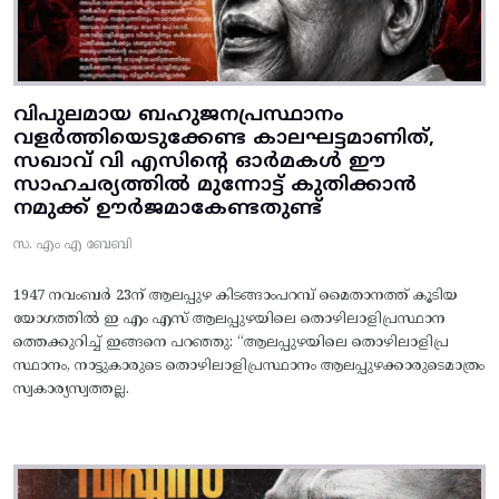
വിപുലമായ ബഹുജനപ്രസ്ഥാനം
വളർത്തിയെടുക്കേണ്ട കാലഘട്ടമാണിത്,
സഖാവ് വി എസിന്റെ ഓർമകൾ ഈ
സാഹചര്യത്തിൽ മുന്നോട്ട്‌ കുതിക്കാൻ
നമുക്ക് ഊർജമാകേണ്ടതുണ്ട്
സ. എം എ ബേബി
1947 നവംബർ 23ന് ആലപ്പുഴ കിടങ്ങാംപറമ്പ്‌ മൈതാനത്ത്‌ കൂടിയ
യോഗത്തിൽ ഇ എം എസ് ആലപ്പുഴയിലെ തൊഴിലാളിപ്രസ്ഥാന
ത്തെക്കുറിച്ച് ഇങ്ങനെ പറഞ്ഞു: “ആലപ്പുഴയിലെ തൊഴിലാളിപ്ര
സ്ഥാനം, നാട്ടുകാരുടെ തൊഴിലാളിപ്രസ്ഥാനം ആലപ്പുഴക്കാരുടെമാത്രം
സ്വകാര്യസ്വത്തല്ല.