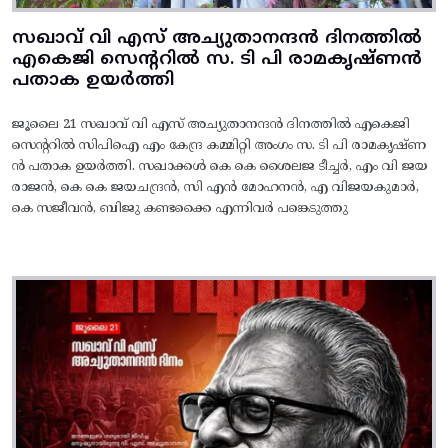
സഖാവ് വി എസ് അച്യുതാനന്ദൻ ദിനത്തിൽ
എകെജി സെന്ററിൽ സ. ടി പി രാമകൃഷ്‌ണൻ
പതാക ഉയർത്തി
ജൂലൈ 21 സഖാവ് വി എസ് അച്യുതാനന്ദൻ ദിനത്തിൽ എകെജി
സെന്ററിൽ സിപിഐ എം കേന്ദ്ര കമ്മിറ്റി അംഗം സ. ടി പി രാമകൃഷ്‌ണ
ൻ പതാക ഉയർത്തി. സഖാക്കൾ കെ കെ ശൈലജ ടീച്ചർ, എം വി ജയ
രാജൻ, കെ കെ ജയചന്ദ്രൻ, സി എൻ മോഹനൻ, എ വിജയകുമാർ,
കെ സജീവൻ, ബിജു കണ്ടക്കൈ എന്നിവർ പങ്കെടുത്തു