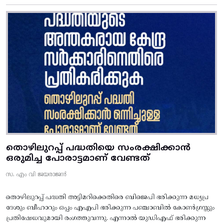
തൊഴിലുറപ്പ് പദ്ധതിയെ സംരക്ഷിക്കാൻ
ഒരുമിച്ച പോരാട്ടമാണ് വേണ്ടത്
സ. എം വി ജയരാജൻ
തൊഴിലുറപ്പ് പദ്ധതി അട്ടിമറിക്കെതിരെ ബിജെപി ഭരിക്കുന്ന മധ്യപ്ര
ദേശും ബീഹാറും ഒപ്പം എഎപി ഭരിക്കുന്ന പഞ്ചാബിൽ കോൺഗ്രസ്സും
പ്രതിഷേധവുമായി രംഗത്തുവന്നു. എന്നാൽ യുഡിഎഫ് ഭരിക്കുന്ന