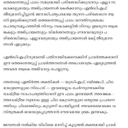
തെരഞ്ഞെടുപ്പ് ഫലം സമഗ്രമായി പരിശോധിക്കുവാനും എല്ലാ സ
ഖാക്കളുടെയും അഭിപ്രായങ്ങൾ കേൾക്കാനും എൽഡിഎഫ്
തീരുമാനിച്ചിട്ടുണ്ട്. ജനാധിപത്യപരമായ തുറന്ന പരിശോധന ആ
ണ് ഉദ്ദേശിക്കുന്നത്. തെരഞ്ഞെടുപ്പ് ഫലം വന്നതിനുശേഷം
പൊതുസമൂഹത്തിൽ നിന്നും സഖാക്കളിൽ നിന്നും ഉയരുന്ന ആശ
ങ്കകളും അഭിപ്രായങ്ങളും വിമർശനങ്ങളും ഗൗരവബുദ്ധ്യാ പ
രിശോധിക്കും. എല്ലാവരുടെയും അഭിപ്രായങ്ങൾ കേട്ട് തീരുമാന
ങ്ങൾ എടുക്കും.
എൽഡിഎഫിനുവേണ്ടി പതിനായിരക്കണക്കിന് പ്രവർത്തകരാണ്
ഈ തെരഞ്ഞെടുപ്പ് പ്രവർത്തനങ്ങൾ അഹോരാത്രം ഏറ്റെടുത്തത്.
അവരെ ആകെ അഭിവാദ്യം ചെയ്യുന്നു.
ഞങ്ങളെ എതിർത്ത ശക്തികൾ — യുഡിഎഫ്, ബിജെപി, ചില
മാധ്യമങ്ങളുടെ നിലപാട് — ഇവയെല്ലാം ചേർന്നുണ്ടാക്കിയ
രാഷ്ട്രീയ സാഹചര്യത്തിലാണ് ഈ ഫലം ഉണ്ടായത്. അരാജക -
അരാഷ്ട്രീയ സ്വഭാവം ഉള്ള ചില കേന്ദ്രങ്ങളുടെ തെറ്റായ പ്രചരണ
ത്തിലും ചിലരെങ്കിലും കുടുങ്ങി പോയിട്ടുണ്ട്. അവരെയൊക്കെ വ
സ്തുതകൾ ബോധ്യപ്പെടുത്താൻ ഗൗരവമായ ശ്രമം ഉണ്ടാകും.
ജനങ്ങൾ നൽകിയ വിധിയെ മാനിച്ച് കൂടുതൽ ശക്തമായി പ്രവർ