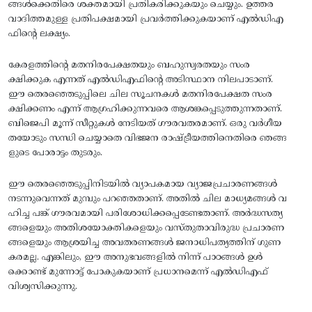
ങ്ങൾക്കെതിരെ ശക്തമായി പ്രതികരിക്കുകയും ചെയ്യും. ഉത്തര
വാദിത്തമുള്ള പ്രതിപക്ഷമായി പ്രവർത്തിക്കുകയാണ് എൽഡിഎ
ഫിന്റെ ലക്ഷ്യം.
കേരളത്തിന്റെ മതനിരപേക്ഷതയും ബഹുസ്വരതയും സംര
ക്ഷിക്കുക എന്നത് എൽഡിഎഫിന്റെ അടിസ്ഥാന നിലപാടാണ്.
ഈ തെരഞ്ഞെടുപ്പിലെ ചില സൂചനകൾ മതനിരപേക്ഷത സംര
ക്ഷിക്കണം എന്ന് ആഗ്രഹിക്കുന്നവരെ ആശങ്കപ്പെടുത്തുന്നതാണ്.
ബിജെപി മൂന്ന് സീറ്റുകൾ നേടിയത് ഗൗരവതരമാണ്. ഒരു വർഗീയ
തയോടും സന്ധി ചെയ്യാതെ വിഭജന രാഷ്ട്രീയത്തിനെതിരെ ഞങ്ങ
ളുടെ പോരാട്ടം തുടരും.
ഈ തെരഞ്ഞെടുപ്പിനിടയിൽ വ്യാപകമായ വ്യാജപ്രചാരണങ്ങൾ
നടന്നുവെന്നത് മുമ്പും പറഞ്ഞതാണ്. അതിൽ ചില മാധ്യമങ്ങൾ വ
ഹിച്ച പങ്ക് ഗൗരവമായി പരിശോധിക്കപ്പെടേണ്ടതാണ്. അർദ്ധസത്യ
ങ്ങളെയും അതിശയോക്തികളെയും വസ്തുതാവിരുദ്ധ പ്രചാരണ
ങ്ങളെയും ആശ്രയിച്ച അവതരണങ്ങൾ ജനാധിപത്യത്തിന് ഗുണ
കരമല്ല. എങ്കിലും, ഈ അനുഭവങ്ങളിൽ നിന്ന് പാഠങ്ങൾ ഉൾ
ക്കൊണ്ട് മുന്നോട്ട് പോകുകയാണ് പ്രധാനമെന്ന് എൽഡിഎഫ്
വിശ്വസിക്കുന്നു.