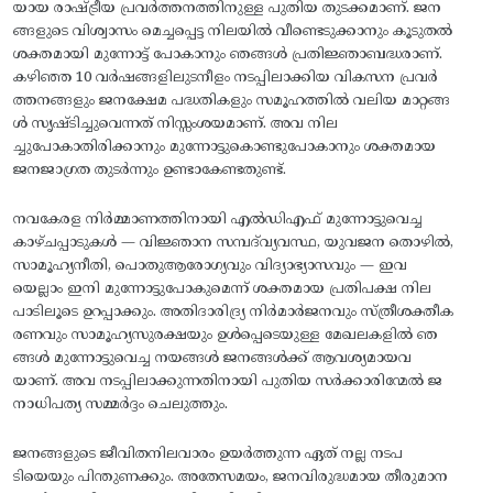
യായ രാഷ്ട്രീയ പ്രവർത്തനത്തിനുള്ള പുതിയ തുടക്കമാണ്. ജന
ങ്ങളുടെ വിശ്വാസം മെച്ചപ്പെട്ട നിലയിൽ വീണ്ടെടുക്കാനും കൂടുതൽ
ശക്തമായി മുന്നോട്ട് പോകാനും ഞങ്ങൾ പ്രതിജ്ഞാബദ്ധരാണ്.
കഴിഞ്ഞ 10 വർഷങ്ങളിലുടനീളം നടപ്പിലാക്കിയ വികസന പ്രവർ
ത്തനങ്ങളും ജനക്ഷേമ പദ്ധതികളും സമൂഹത്തിൽ വലിയ മാറ്റങ്ങ
ൾ സൃഷ്ടിച്ചുവെന്നത് നിസ്സംശയമാണ്. അവ നില
ച്ചുപോകാതിരിക്കാനും മുന്നോട്ടുകൊണ്ടുപോകാനും ശക്തമായ
ജനജാഗ്രത തുടർന്നും ഉണ്ടാകേണ്ടതുണ്ട്.
നവകേരള നിർമ്മാണത്തിനായി എൽഡിഎഫ് മുന്നോട്ടുവെച്ച
കാഴ്ചപ്പാടുകൾ — വിജ്ഞാന സമ്പദ്‌വ്യവസ്ഥ, യുവജന തൊഴിൽ,
സാമൂഹ്യനീതി, പൊതുആരോഗ്യവും വിദ്യാഭ്യാസവും — ഇവ
യെല്ലാം ഇനി മുന്നോട്ടുപോകുമെന്ന് ശക്തമായ പ്രതിപക്ഷ നില
പാടിലൂടെ ഉറപ്പാക്കും. അതിദാരിദ്ര്യ നിർമാർജനവും സ്ത്രീശക്തീക
രണവും സാമൂഹ്യസുരക്ഷയും ഉൾപ്പെടെയുള്ള മേഖലകളിൽ ഞ
ങ്ങൾ മുന്നോട്ടുവെച്ച നയങ്ങൾ ജനങ്ങൾക്ക് ആവശ്യമായവ
യാണ്. അവ നടപ്പിലാക്കുന്നതിനായി പുതിയ സർക്കാരിന്മേൽ ജ
നാധിപത്യ സമ്മർദ്ദം ചെലുത്തും.
ജനങ്ങളുടെ ജീവിതനിലവാരം ഉയർത്തുന്ന ഏത് നല്ല നടപ
ടിയെയും പിന്തുണക്കും. അതേസമയം, ജനവിരുദ്ധമായ തീരുമാന