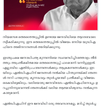
നിയമസഭ തെരഞ്ഞെടുപ്പിൽ ഉണ്ടായ ജനവിധിയെ ആദരവോടെ
സ്വീകരിക്കുന്നു. ഈ തെരഞ്ഞെടുപ്പിൽ വിജയം നേടിയ യുഡിഎ
ഫിനെ അഭിനന്ദനങ്ങൾ അറിയിക്കുന്നു.
ഇടതുപക്ഷ ജനാധിപത്യ മുന്നണിയെ സംബന്ധിച്ചിടത്തോളം തീർ
ത്തും അപ്രതീക്ഷിതമായ തെരഞ്ഞെടുപ്പ് ഫലമാണ് വന്നിട്ടുള്ളത്.
എല്ലാവിധ എതിർപ്രചാരണങ്ങൾക്കും ആക്രമണങ്ങൾക്കും ഇട
യിലും എൽഡിഎഫിന് ജനങ്ങൾ നൽകിയ പിന്തുണയ്ക്ക് ഞങ്ങ
ൾ നന്ദി പറയുന്നു. മൂന്നാംവട്ടം തുടർച്ചയായി പ്രതീക്ഷിച്ച വിജയം
കൈവിട്ടെങ്കിലും, വലിയൊരു ജനവിഭാഗം എൽഡിഎഫിനൊപ്പം ഉ
റച്ചുനിന്നുവെന്നത് ഞങ്ങൾക്ക് വലിയ ആത്മവിശ്വാസം നൽകുന്ന
കാര്യമാണ്.
എൽഡിഎഫിന് ഈ ജനവിധി ഒരു അവസാനമല്ല, മറിച്ച് തുടർച്ച