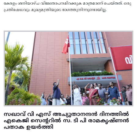
കേരളം ശനിയാഴ്ച വിജ്ഞാപനമിറക്കുക മാത്രമാണ് ചെയ്തത്. ഒരു
പ്രതിഷേധവും മുഖ്യമന്ത്രിയുടെ ഭാഗത്തുനിന്നുണ്ടായില്ല.
സഖാവ് വി എസ് അച്യുതാനന്ദൻ ദിനത്തിൽ
എകെജി സെന്ററിൽ സ. ടി പി രാമകൃഷ്‌ണൻ
പതാക ഉയർത്തി