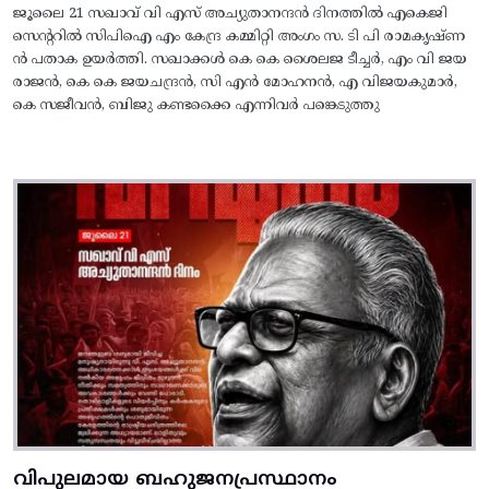
ജൂലൈ 21 സഖാവ് വി എസ് അച്യുതാനന്ദൻ ദിനത്തിൽ എകെജി
സെന്ററിൽ സിപിഐ എം കേന്ദ്ര കമ്മിറ്റി അംഗം സ. ടി പി രാമകൃഷ്‌ണ
ൻ പതാക ഉയർത്തി. സഖാക്കൾ കെ കെ ശൈലജ ടീച്ചർ, എം വി ജയ
രാജൻ, കെ കെ ജയചന്ദ്രൻ, സി എൻ മോഹനൻ, എ വിജയകുമാർ,
കെ സജീവൻ, ബിജു കണ്ടക്കൈ എന്നിവർ പങ്കെടുത്തു
വിപുലമായ ബഹുജനപ്രസ്ഥാനം