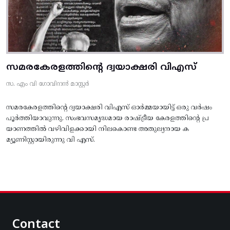
സമരകേരളത്തിൻ്റെ ദ്വയാക്ഷരി വിഎസ്
സ. എം വി ഗോവിന്ദൻ മാസ്റ്റർ
സമരകേരളത്തിൻ്റെ ദ്വയാക്ഷരി വിഎസ് ഓർമ്മയായിട്ട് ഒരു വർഷം
പൂർത്തിയാവുന്നു. സംഭവസമൃദ്ധമായ രാഷ്ട്രീയ കേരളത്തിന്റെ പ്ര
യാണത്തിൽ വഴിവിളക്കായി നിലകൊണ്ട അതുല്യനായ ക
മ്യൂണിസ്റ്റായിരുന്നു വി എസ്.
Contact