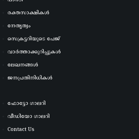
പാർടി
രക്തസാക്ഷികൾ
നേതൃത്വം
സെക്രട്ടറിയുടെ പേജ്
വാർത്താക്കുറിപ്പുകൾ
ലേഖനങ്ങൾ
ജനപ്രതിനിധികൾ
ഫോട്ടോ ഗാലറി
വീഡിയോ ഗാലറി
Contact Us