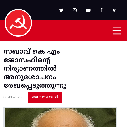
Skip to main content
സഖാവ് കെ എം
ജോസഫിന്റെ
നിര്യാണത്തിൽ
അനുശോചനം
രേഖപ്പെടുത്തുന്നു
ലേഖനങ്ങൾ
06-11-2025