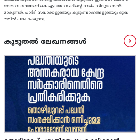
നേതാവിനെയാണ് കെ എം ജോസഫിൻ്റെ വേർപാടിലൂടെ നഷ്ട
മാകുന്നത്. പാർടി സഖാക്കളുടെയും കുടുംബാംഗങ്ങളുടെയും ദുഃഖ
ത്തിൽ പങ്കു ചേരുന്നു.
കൂടുതൽ ലേഖനങ്ങൾ