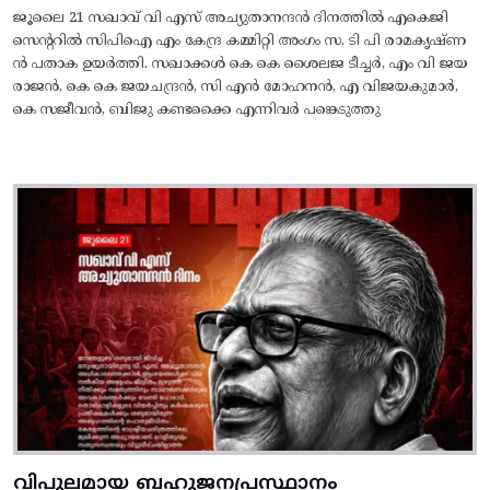
ജൂലൈ 21 സഖാവ് വി എസ് അച്യുതാനന്ദൻ ദിനത്തിൽ എകെജി
സെന്ററിൽ സിപിഐ എം കേന്ദ്ര കമ്മിറ്റി അംഗം സ. ടി പി രാമകൃഷ്‌ണ
ൻ പതാക ഉയർത്തി. സഖാക്കൾ കെ കെ ശൈലജ ടീച്ചർ, എം വി ജയ
രാജൻ, കെ കെ ജയചന്ദ്രൻ, സി എൻ മോഹനൻ, എ വിജയകുമാർ,
കെ സജീവൻ, ബിജു കണ്ടക്കൈ എന്നിവർ പങ്കെടുത്തു
വിപുലമായ ബഹുജനപ്രസ്ഥാനം