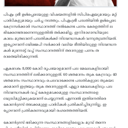
പിഎം ശ്രീ ഉൾപ്പെടെയുള്ള വിഷയങ്ങളിൽ സിപിഐയുമായും മറ്റ്
പാർടികളുമായും ചർച്ച നടത്തും. പിഎംശ്രീ പദ്ധതിയിൽ ഉൾപ്പെടെ
കേന്ദ്രസർക്കാർ സംസ്ഥാനത്ത് നൽകേണ്ട പണം കേരളത്തിന് ല
ഭിക്കേണ്ടതാണെന്നുള്ളതിൽ തർക്കമില്ല. ഇന്ദിരാഗാന്ധിയുടെ
കാലം മുതലാണ് പദ്ധതികൾക്ക് നിബന്ധനകൾ വന്നുതുടങ്ങിയത്.
ഇപ്പോഴാണ് ബിജെപി സർക്കാർ വലിയ രീതിയിലുള്ള നിബന്ധന
കൾ മുന്നോട്ട് വച്ച് സംസ്ഥാനത്തിന് തരാനുള്ള പണം ത
രാതെയിരിക്കുന്നത്.
ഏകദേശം 8,000 കോടി രൂപയോളമാണ് പല മേഖലകളിലായി
സംസ്ഥാനത്തിന് ലഭിക്കാനുള്ളത്. 60 ശതമാനം തുക കേന്ദ്രവും 40
ശതമാനം സംസ്ഥാനവും ചെലവാക്കേണ്ട പദ്ധതികളുടെ തുകയട
ക്കമാണ് ഇത്രയും തുക തരാനുള്ളത്. എല്ലാ മേഖലകളിലും പല
നിബന്ധനകൾ വച്ച് കേരളമടക്കമുള്ള സംസ്ഥാനങ്ങളെ
ബുദ്ധിമുട്ടിക്കുകയാണ് ചെയ്യുന്നത്. എന്നാൽ ഇതിനെതിരെ
കോൺ​ഗ്രസ് അടക്കമുള്ള പാർടികൾ പ്രതികരിച്ചിരുന്നില്ല. ഇ
പ്പോഴാണ് പ്രതികരണവുമായി രം​ഗത്തെത്തിയത്.
കോൺ​ഗ്രസ് ഭരിക്കുന്ന സംസ്ഥാനങ്ങളിലെല്ലാം മുമ്പ് തന്നെ