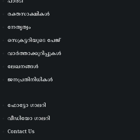
പാർടി
രക്തസാക്ഷികൾ
നേതൃത്വം
സെക്രട്ടറിയുടെ പേജ്
വാർത്താക്കുറിപ്പുകൾ
ലേഖനങ്ങൾ
ജനപ്രതിനിധികൾ
ഫോട്ടോ ഗാലറി
വീഡിയോ ഗാലറി
Contact Us