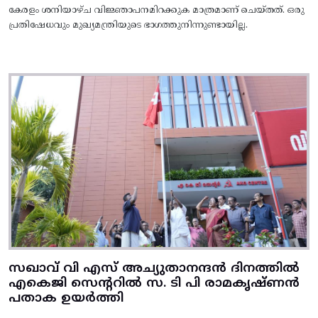
കേരളം ശനിയാഴ്ച വിജ്ഞാപനമിറക്കുക മാത്രമാണ് ചെയ്തത്. ഒരു
പ്രതിഷേധവും മുഖ്യമന്ത്രിയുടെ ഭാഗത്തുനിന്നുണ്ടായില്ല.
സഖാവ് വി എസ് അച്യുതാനന്ദൻ ദിനത്തിൽ
എകെജി സെന്ററിൽ സ. ടി പി രാമകൃഷ്‌ണൻ
പതാക ഉയർത്തി