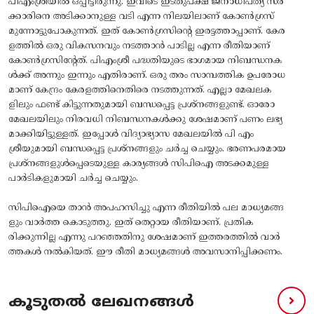
പിഎംശ്രീയിൽ ഒപ്പിട്ടിരുന്നു. ഇവിടെ ഇടതുപക്ഷ ജനാധിപത്യ സർ
ക്കാരിനെ അടിക്കാനുള്ള വടി എന്ന നിലയിലാണ് കോൺ​ഗ്രസ്
മുന്നോട്ടുപോകുന്നത്. ഇത് കോൺ​ഗ്രസിന്റെ ഇരട്ടത്താപ്പാണ്. കേര
ളത്തിൽ ഒരു വികസനവും നടത്താൻ പാടില്ല എന്ന രീതിയാണ്
കോൺ​ഗ്രസിന്റേത്. പിഎംശ്രീ പദ്ധതിയുടെ ഭാ​ഗമായ നിബന്ധനക
ൾക്ക് അന്നും ഇന്നും എതിരാണ്. ഒരു തരം സാമ്പത്തിക ഉപരോധ
മാണ് കേന്ദ്രം കേരളത്തിനെതിരെ നടത്തുന്നത്. എല്ലാ മേഖലക
ളിലും ഫണ്ട് കിട്ടുന്നതുമായി ബന്ധപ്പെട്ട പ്രശ്നങ്ങളുണ്ട്. ഓരോ
മേഖലയിലും നിരവധി നിബന്ധനകൾക്കു ശേഷമാണ് പണം ലഭ്യ
മാക്കിയിട്ടുള്ളത്. ഇപ്പോൾ വിദ്യാഭ്യാസ മേഖലയിൽ പി എം
ശ്രീയുമായി ബന്ധപ്പെട്ട പ്രശ്നങ്ങളും ചർച്ച ചെയ്യും. ഭരണപരമായ
പ്രശ്നങ്ങളുൾപ്പെടെയുള്ള കാര്യങ്ങൾ സിപിഐ അടക്കമുള്ള
പാർടികളുമായി ചർച്ച ചെയ്യും.
സിപിഐയെ താൻ അപഹസിച്ചു എന്ന രീതിയിൽ പല മാധ്യമങ്ങ
ളും വാർ‌ത്ത കൊടുത്തു. ഇത് തെറ്റായ രീതിയാണ്. പ്രതിക
രിക്കുന്നില്ല എന്നു പറഞ്ഞതിനു ശേഷമാണ് ഇത്തരത്തിൽ വാർ
ത്തകൾ നൽകിയത്. ഈ രീതി മാധ്യമങ്ങൾ അവസാനിപ്പിക്കണം.
കൂടുതൽ ലേഖനങ്ങൾ