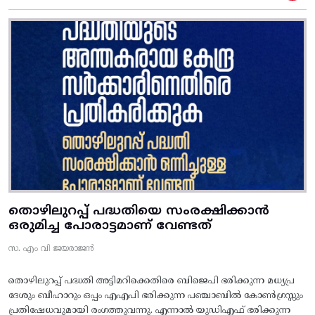
തൊഴിലുറപ്പ് പദ്ധതിയെ സംരക്ഷിക്കാൻ
ഒരുമിച്ച പോരാട്ടമാണ് വേണ്ടത്
സ. എം വി ജയരാജൻ
തൊഴിലുറപ്പ് പദ്ധതി അട്ടിമറിക്കെതിരെ ബിജെപി ഭരിക്കുന്ന മധ്യപ്ര
ദേശും ബീഹാറും ഒപ്പം എഎപി ഭരിക്കുന്ന പഞ്ചാബിൽ കോൺഗ്രസ്സും
പ്രതിഷേധവുമായി രംഗത്തുവന്നു. എന്നാൽ യുഡിഎഫ് ഭരിക്കുന്ന