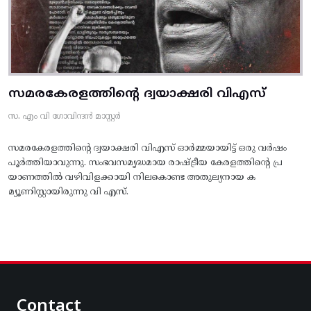
സമരകേരളത്തിൻ്റെ ദ്വയാക്ഷരി വിഎസ്
സ. എം വി ഗോവിന്ദൻ മാസ്റ്റർ
സമരകേരളത്തിൻ്റെ ദ്വയാക്ഷരി വിഎസ് ഓർമ്മയായിട്ട് ഒരു വർഷം
പൂർത്തിയാവുന്നു. സംഭവസമൃദ്ധമായ രാഷ്ട്രീയ കേരളത്തിന്റെ പ്ര
യാണത്തിൽ വഴിവിളക്കായി നിലകൊണ്ട അതുല്യനായ ക
മ്യൂണിസ്റ്റായിരുന്നു വി എസ്.
Contact