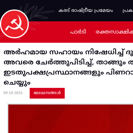
Skip to main content
കരട് രാഷ്ട്രീയ പ്രമേയം
പ്ര
പാർടി
രക്തസാക്ഷി
അർഹമായ സഹായം നിഷേധിച്ച് ദു
അവരെ ചേർത്തുപിടിച്ച്, താങ്ങ
ഇടതുപക്ഷപ്രസ്ഥാനങ്ങളും പിണറ
ചെയ്യും
ലേഖനങ്ങൾ
09-10-2025