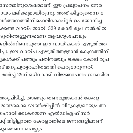
അഞ്ചുമാസത്തിനുശേഷമാണ്. ഈ പ്രഖ്യാപനം നേര
 ലഭിക്കുമായിരുന്നു. അത്‌ കിട്ടരുതെന്ന മ
്രവർത്തനത്തിന് ഹെലികോപ്റ്റർ ഉപയോഗിച്ച
യ്‌ക്കേണ്ട വായ്പയായി 529 കോടി രൂപ നൽകിയ
എഴുതിത്തള്ളണമെന്ന ആവശ്യംപോലും
്കുകളിൽനിന്നെടുത്ത ഈ വായ്പകൾ എഴുതിത്ത
ചു. ഈ വായ്പ എഴുതിത്തള്ളാൻ കേന്ദ്രത്തിന്
കൾക്ക്‌ പത്തും പതിനഞ്ചും ലക്ഷം കോടി രൂപ
് മനുഷ്യത്വരഹിതമായി പെരുമാറുന്നത്.
ർച്ച് 29ന് ഒഴിവാക്കി വിജ്ഞാപനം ഇറക്കിയ
ുപിടിച്ച്, താങ്ങും തണലുമാകാൻ കേരള
. മുണ്ടക്കൈ ടൗൺഷിപ്പിൽ വീടുകളുടെയും അ
െ സഹായിക്കുകയെന്ന എൽഡിഎഫ് സർ
്റിയിട്ടില്ലാത്ത കേരളത്തിലെ ജനങ്ങളിലാണ്
കതന്നെ ചെയ്യും.