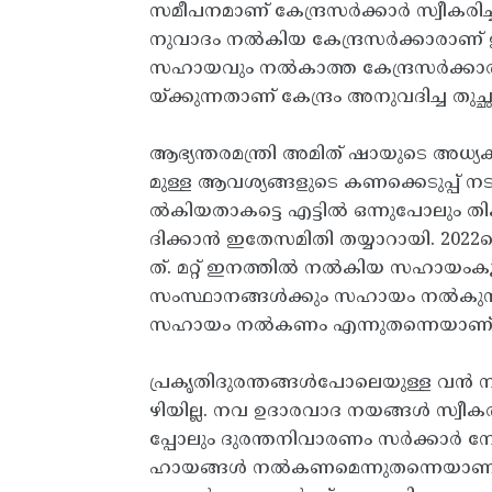
സമീപനമാണ് കേന്ദ്രസർക്കാർ സ്വീകരി
നുവാദം നൽകിയ കേന്ദ്രസർക്കാരാണ് ഇ
സഹായവും നൽകാത്ത കേന്ദ്രസർക്കാരി
യ്‌ക്കുന്നതാണ് കേന്ദ്രം അനുവദിച്ച ത
​ആഭ്യന്തരമന്ത്രി അമിത് ഷായുടെ അധ്
മുള്ള ആവശ്യങ്ങളുടെ കണക്കെടുപ്പ് ന
ൽകിയതാകട്ടെ എട്ടിൽ ഒന്നുപോലും 
ദിക്കാൻ ഇതേസമിതി തയ്യാറായി. 202
ത്. മറ്റ് ഇനത്തിൽ നൽകിയ സഹായംകൂട
സംസ്ഥാനങ്ങൾക്കും സഹായം നൽകുന്നതിൽ
സഹായം നൽകണം എന്നുതന്നെയാണ് 
പ്രകൃതിദുരന്തങ്ങൾപോലെയുള്ള വൻ ന
ഴിയില്ല. നവ ഉദാരവാദ നയങ്ങൾ സ്വീകര
പ്പോലും ദുരന്തനിവാരണം സർക്കാർ നേ
ഹായങ്ങൾ നൽകണമെന്നുതന്നെയാണ് പറ