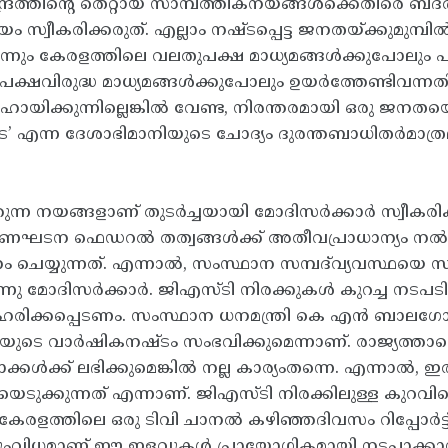
; കേന്ദ്രത്തിന്റെ തെറ്റായ സാമ്പത്തികനയങ്ങൾക്കെത
സ്വീകരിക്കരുത്. എല്ലാം നഷ്ടപ്പെട്ട ജനതയ്‌ക്കുമു
ന്നും കേരളത്തിലെ വലതുപക്ഷ മാധ്യമങ്ങൾക്കുപോലും
 ഇടതുപക്ഷവിരുദ്ധ മാധ്യമങ്ങൾക്കുപോലും ഉയർത്തേണ്ട
സഹായിക്കുന്നില്ലെങ്കിൽ വേണ്ട, നിരന്തരമായി ഒരു 
കൂടേ’ എന്ന ദേശാഭിമാനിയുടെ ചോദ്യം ദുരന്തബാധിതർമാത്
ുന്ന നയങ്ങളാണ് തുടർച്ചയായി മോദിസർക്കാർ സ്വീകരിക
 ഭരണഘടന ഫെഡറൽ തത്വങ്ങൾക്ക് അതീവപ്രാധാന്യം നൽകു
്യുന്നത്. എന്നാൽ, സംസ്ഥാന സമ്പദ്‌വ്യവസ്ഥയെ സ
നു മോദിസർക്കാർ. ജിഎസ്ടി നിരക്കുകൾ കുറച്ച നടപടിയി
രിഹരിക്കപ്പെടണം. സംസ്ഥാന ധനമന്ത്രി കെ എൻ ബാലഗ
യുടെ വാർഷികനഷ്ടം സംഭവിക്കുമെന്നാണ്. രാജ്യത്താക
ൾക്ക് ലഭിക്കുമെങ്കിൽ നല്ല കാര്യംതന്നെ. എന്നാൽ, ഇ
ക്കുന്നത് എന്നാണ്. ജിഎസ്ടി നിരക്കിലുള്ള കുറവിന്റെ
േരളത്തിലെ ഒരു ടിവി ചാനൽ കഴിഞ്ഞദിവസം റിപ്പോർട്ട
ംവിധമാണ് ഈ ഇളവുകൾ പ്രായോഗികമായി നടപ്പാക്കാൻ