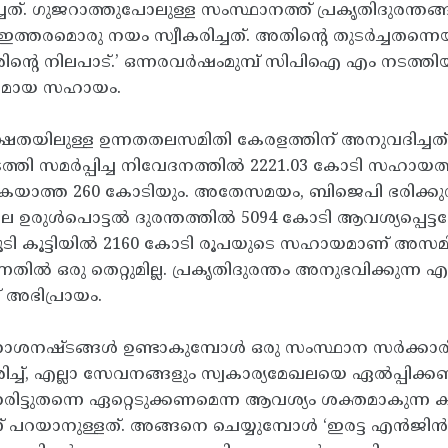
ച്ചത്. ഗുജറാത്തുപോലുള്ള സംസ്ഥാനത്ത് പ്രകൃതിദുരന
ത്തരമൊരു നയം സ്വീകരിച്ചത്. അതിന്റെ തുടർച്ചതന്നെ
ന്റെ നിലപാട്.’ ഒന്നരവർഷംമുമ്പ് സിപിഐ എം നടത്
ുച്ഛമായ സഹായം.
യക്ഷതയിലുള്ള ഉന്നതതലസമിതി കേരളത്തിന് അനുവദിച്ചത്
ടത്തി സമർപ്പിച്ച നിവേദനത്തിൽ 2221.03 കോടി സഹായത്
തികയാത്ത 260 കോടിയും. അതേസമയം, ബിജെപി ഭരിക്കു
2ലെ ഉരുൾപൊട്ടൽ ദുരന്തത്തിൽ 5094 കോടി ആവശ്യപ്പെ
ി കൂട്ടിയിൽ 2160 കോടി രൂപയുടെ സഹായമാണ് അസമിന് 
 ഒരു തെറ്റുമില്ല. പ്രകൃതിദുരന്തം അനുഭവിക്കുന്ന എല
അഭിപ്രായം.
ാശനഷ്ടങ്ങൾ ഉണ്ടാകുമ്പോൾ ഒരു സംസ്ഥാന സർക്കാരിന
ിച്ച്, എല്ലാ സേവനങ്ങളും സ്വകാര്യമേഖലയെ ഏൽപ്പിക്ക
രിട്ടുതന്നെ ഏറ്റെടുക്കണമെന്ന ആവശ്യം ശക്തമാകുന്ന
യാനുള്ളത്. അങ്ങനെ ചെയ്യുമ്പോൾ ‘ഇരട്ട എൻജിൻ’ 