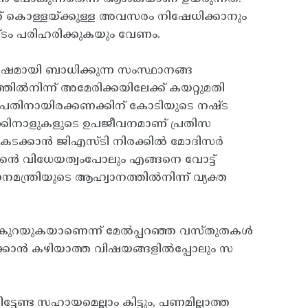
് കൊള്ളയ്‌ക്കുള്ള അവസരം നിഷേധിക്കാനും
ഷ്ടം പരിഹരിക്കുകയും വേണം.
ോഷമായി ബാധിക്കുന്ന സംസ്ഥാനങ്ങ
ിൽനിന്ന്‌ അമേരിക്കയിലേക്ക് കയറ്റുമതി
 പതിനായിരക്കണക്കിന് കോടിയുടെ നഷ്ട
ണക്കിനാളുകളുടെ ഉപജീവനമാണ് പ്രതിസ
 മറികടക്കാൻ ജിഎസ്ടി നിരക്കിൽ മോദിസർ
േരിക്കൻ വിധേയത്വംപോലും എങ്ങനെ വോട്ട്
ന്ത്രിയുടെ ആഹ്വാനത്തിൽനിന്ന്‌ വ്യക്ത
ാൾ കുറയുകയാണെന്ന് മേൽപ്പറഞ്ഞ വസ്തുതകൾ
ിഹരിക്കാൻ കഴിയാത്ത വിഷയങ്ങളിൽപ്പോലും സ
ിട്ടേണ്ട സഹായമെല്ലാം കിട്ടും, പണമില്ലാത്ത