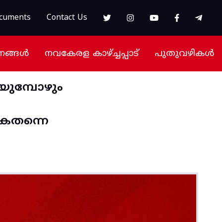
cuments
Contact Us
നങ്ങൾ
നവകേരള കാഴ്ച്ചപ്പാട്
പുതുവഴികൾ
ുമ്പോഴും
ുകതന്നെ