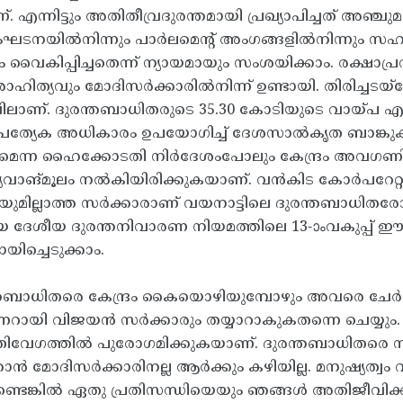
നാണ്. എന്നിട്ടും അതിതീവ്രദുരന്തമായി പ്രഖ്യാപിച്ചത് 
ംഘടനയിൽനിന്നും പാർലമെന്റ്‌ അംഗങ്ങളിൽനിന്നും സഹായം
വൈകിപ്പിച്ചതെന്ന് ന്യായമായും സംശയിക്കാം. രക്ഷാപ
ാഹിത്യവും മോദിസർക്കാരിൽനിന്ന്‌ ഉണ്ടായി. തിരിച്ചട
ിലാണ്. ദുരന്തബാധിതരുടെ 35.30 കോടിയുടെ വായ്പ 
ന്റെ പ്രത്യേക അധികാരം ഉപയോഗിച്ച് ദേശസാൽകൃത ബാങ
കണമെന്ന ഹൈക്കോടതി നിർദേശംപോലും കേന്ദ്രം അവഗണിച്
സത്യവാങ്മൂലം നൽകിയിരിക്കുകയാണ്. വൻകിട കോർപറേറ്റു
ുമില്ലാത്ത സർക്കാരാണ്‌ വയനാട്ടിലെ ദുരന്തബാധിതരോട
േശീയ ദുരന്തനിവാരണ നിയമത്തിലെ 13-ാംവകുപ്പ് ഈ മാ
യിച്ചെടുക്കാം.
ബാധിതരെ കേന്ദ്രം കൈയൊഴിയുമ്പോഴും അവരെ ചേർത്ത
ിണറായി വിജയൻ സർക്കാരും തയ്യാറാകുകതന്നെ ചെയ്യും
തിവേഗത്തിൽ പുരോഗമിക്കുകയാണ്. ദുരന്തബാധിതര
ൻ മോദിസർക്കാരിനല്ല ആർക്കും കഴിയില്ല. മനുഷ്യത്വം വറ
്ടെങ്കിൽ ഏതു പ്രതിസന്ധിയെയും ഞങ്ങൾ അതിജീവിക്കു