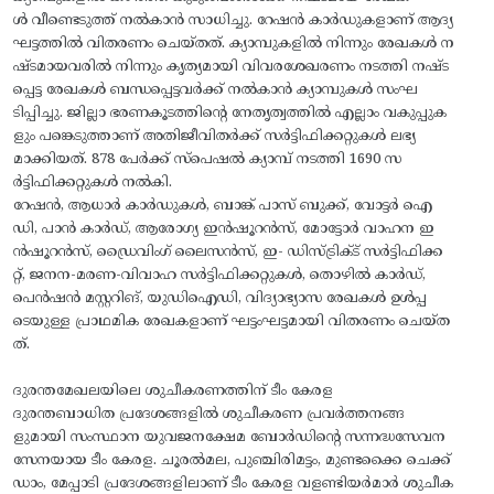
ള്‍ വീണ്ടെടുത്ത് നല്‍കാന്‍ സാധിച്ചു. റേഷന്‍ കാര്‍ഡുകളാണ് ആദ്യ
ഘട്ടത്തില്‍ വിതരണം ചെയ്തത്. ക്യാമ്പുകളില്‍ നിന്നും രേഖകള്‍ ന
ഷ്ടമായവരില്‍ നിന്നും കൃത്യമായി വിവരശേഖരണം നടത്തി നഷ്ട
പ്പെട്ട രേഖകള്‍ ബന്ധപ്പെട്ടവര്‍ക്ക് നല്‍കാന്‍ ക്യാമ്പുകള്‍ സംഘ
ടിപ്പിച്ചു. ജില്ലാ ഭരണകൂടത്തിന്റെ നേതൃത്വത്തില്‍ എല്ലാം വകുപ്പുക
ളും പങ്കെടുത്താണ് അതിജീവിതര്‍ക്ക് സര്‍ട്ടിഫിക്കറ്റുകള്‍ ലഭ്യ
മാക്കിയത്. 878 പേര്‍ക്ക് സ്‌പെഷല്‍ ക്യാമ്പ് നടത്തി 1690 സ
ര്‍ട്ടിഫിക്കറ്റുകള്‍ നല്‍കി.
റേഷന്‍, ആധാര്‍ കാര്‍ഡുകള്‍, ബാങ്ക് പാസ് ബുക്ക്, വോട്ടര്‍ ഐ
ഡി, പാന്‍ കാര്‍ഡ്, ആരോഗ്യ ഇന്‍ഷൂറന്‍സ്, മോട്ടോര്‍ വാഹന ഇ
ന്‍ഷൂറന്‍സ്, ഡ്രൈവിംഗ് ലൈസന്‍സ്, ഇ- ഡിസ്ട്രിക്ട് സര്‍ട്ടിഫിക്ക
റ്റ്, ജനന-മരണ-വിവാഹ സര്‍ട്ടിഫിക്കറ്റുകള്‍, തൊഴില്‍ കാര്‍ഡ്,
പെന്‍ഷന്‍ മസ്റ്ററിങ്, യുഡിഐഡി, വിദ്യാഭ്യാസ രേഖകള്‍ ഉള്‍പ്പ
ടെയുള്ള പ്രാഥമിക രേഖകളാണ് ഘട്ടംഘട്ടമായി വിതരണം ചെയ്ത
ത്.
ദുരന്തമേഖലയിലെ ശുചീകരണത്തിന് ടീം കേരള
ദുരന്തബാധിത പ്രദേശങ്ങളില്‍ ശുചീകരണ പ്രവര്‍ത്തനങ്ങ
ളുമായി സംസ്ഥാന യുവജനക്ഷേമ ബോര്‍ഡിന്റെ സന്നദ്ധസേവന
സേനയായ ടീം കേരള. ചൂരല്‍മല, പുഞ്ചിരിമട്ടം, മുണ്ടക്കൈ ചെക്ക്
ഡാം, മേപ്പാടി പ്രദേശങ്ങളിലാണ് ടീം കേരള വളണ്ടിയര്‍മാര്‍ ശുചീക