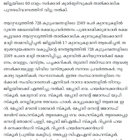
ജില്ലയിലെ 60 ഓളം സര്‍ക്കാര്‍ ക്വാര്‍ട്ടേഴ്‌സുകള്‍ താത്ക്കാലിക
പുനരധിവാസത്തിന് വിട്ടു നല്‍കി.
ആദ്യഘട്ടത്തില്‍ 728 കുടുംബങ്ങളിലെ 2569 പേർ ക്യാമ്പുകളിൽ
ദുരന്ത മേഖലയില്‍ രക്ഷാപ്രവര്‍ത്തനം പുരോഗമിക്കുമ്പോള്‍ രക്ഷ
പ്പെട്ടവരെ ആദ്യഘട്ടത്തില്‍ താത്ക്കാലിക ക്യാമ്പുകളിലേക്കാണ്
മാറ്റി താമസിപ്പിച്ചത്. ജില്ലയില്‍ 17 ക്യാമ്പുകളാണ് ആരംഭിച്ചത്. ത
ദ്ദേശസ്വയംഭരണ വകുപ്പിന്റെ നേതൃത്വത്തില്‍ 728 കുടുംബങ്ങളിലെ
2569 പേരെ മാറ്റി താമസിപ്പിച്ചു. ക്യാമ്പില്‍ കഴിയുന്നവര്‍ക്ക് ഭക്ഷ
ണം, വെള്ളം, വസ്ത്രം, പച്ചക്കറികൾ, തുടങ്ങി അടിസ്ഥാന ആവശ്യ
ങ്ങള്‍ക്കായുള്ള വിവിധ വസ്തുക്കള്‍ സന്നദ്ധ പ്രവര്‍ത്തകര്‍, സ്വ
കാര്യ വ്യക്തികള്‍, സംഘടനകള്‍, ഇതര സംസ്ഥാനങ്ങളിലെ സ
ര്‍ക്കാര്‍ സംവിധാനങ്ങള്‍ എന്നിവർ നാനാ ഭാഗങ്ങളില്‍ നിന്നും
ജില്ലയിലേക്ക് എത്തിച്ചു നല്‍കി. മേപ്പാടി ഗവ. ഹയര്‍സെക്കന്‍ഡറി
സ്‌കൂള്‍, കോട്ടനാട് ഗവ. സ്‌കൂള്‍, മേപ്പാടി സെന്റ് ജോസഫ് യുപി
സ്‌കൂള്‍, നെല്ലിമുണ്ട അമ്പലം ഹാള്‍, കാപ്പുംക്കൊല്ലി ആരോമ ഇ
ന്‍, മേപ്പാടി മൗണ്ട് ടാബോര്‍ സ്‌കൂള്‍, മേപ്പാടി സെന്റ് ജോസഫ്
ഗേള്‍സ് ഹൈസ്‌കൂള്‍, തൃക്കൈപ്പറ്റ ഗവ. ഹൈസ്‌കൂള്‍, തൃക്കൈപ്പറ്റ
സെന്റ് തോമസ് പള്ളി, മേപ്പാടി ജിഎല്‍പി സ്‌കൂള്‍, റിപ്പണ്‍ ഹയ
ര്‍ സെക്കന്‍ഡറി സ്‌കൂള്‍, റിപ്പണ്‍ ഹയര്‍സെക്കന്‍ഡറി
സ്‌കൂള്‍ (പുതിയ കെട്ടിടം), അരപ്പറ്റ സിഎംഎസ് ഹൈസ്‌കൂള്‍,