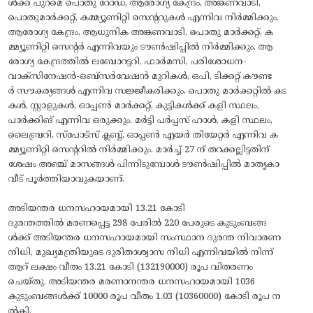
ള്‍ക്ക് പുറമെ പൊതു റോഡ്, ആരോഗ്യ കേന്ദ്രം, അങ്കണവാടി,
പൊതുമാര്‍ക്കറ്റ്, കമ്മ്യൂണിറ്റി സെന്ററുകള്‍ എന്നിവ നിര്‍മ്മിക്കും.
ആരോഗ്യ കേന്ദ്രം, ആധുനിക അങ്കണവാടി, പൊതു മാര്‍ക്കറ്റ്, ക
മ്മ്യൂണിറ്റി സെന്റര്‍ എന്നിവയും ടൗണ്‍ഷിപ്പില്‍ നിര്‍മ്മിക്കും. ആ
രോഗ്യ കേന്ദ്രത്തില്‍ ലബോറട്ടറി, ഫാര്‍മസി, പരിശോധന-
വാക്‌സിനേഷന്‍-ഒബ്‌സര്‍വേഷന്‍ മുറികള്‍, ഒപി, ടിക്കറ്റ് കൗണ്ട
ര്‍ സൗകര്യങ്ങള്‍ എന്നിവ സജ്ജീകരിക്കും. പൊതു മാര്‍ക്കറ്റില്‍ കട
കള്‍, സ്റ്റാളുകള്‍, ഓപ്പണ്‍ മാര്‍ക്കറ്റ്, കുട്ടികള്‍ക്ക് കളി സ്ഥലം,
പാര്‍ക്കിങ് എന്നിവ ഒരുക്കും. മര്‍ട്ടി പര്‍പ്പസ് ഹാള്‍, കളി സ്ഥലം,
ലൈബ്രറി, സ്‌പോട്‌സ് ക്ലബ്ബ്, ഓപ്പണ്‍ എയര്‍ തിയേറ്റര്‍ എന്നിവ ക
മ്മ്യൂണിറ്റി സെന്ററില്‍ നിര്‍മ്മിക്കും. മാര്‍ച്ച് 27 ന് തറക്കല്ലിട്ടതിന്
ശേഷം അഞ്ച് മാസങ്ങള്‍ പിന്നിടുമ്പോള്‍ ടൗണ്‍ഷിപ്പില്‍ മാതൃകാ
വീട് പൂര്‍ത്തിയാവുകയാണ്.
അടിയന്തര ധനസഹായമായി 13.21 കോടി
ദുരന്തത്തില്‍ മരണപ്പെട്ട 298 പേരില്‍ 220 പേരുടെ കുടുംബങ്ങ
ള്‍ക്ക് അടിയന്തര ധനസഹായമായി സംസ്ഥാന ദുരന്ത നിവാരണ
നിധി, മുഖ്യമന്ത്രിയുടെ ദുരിതാശ്വാസ നിധി എന്നിവയിൽ നിന്ന്
ആറ് ലക്ഷം വീതം 13.21 കോടി (132190000) രൂപ വിതരണം
ചെയ്തു. അടിയന്തര മരണാനന്തര ധനസഹായമായി 1036
കുടുംബങ്ങള്‍ക്ക് 10000 രൂപ വീതം 1.03 (10360000) കോടി രൂപ ന
ല്‍കി.