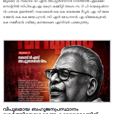
ജൂലൈ 21 സഖാവ് വി എസ് അച്യുതാനന്ദൻ ദിനത്തിൽ എകെജി
സെന്ററിൽ സിപിഐ എം കേന്ദ്ര കമ്മിറ്റി അംഗം സ. ടി പി രാമകൃഷ്‌ണ
ൻ പതാക ഉയർത്തി. സഖാക്കൾ കെ കെ ശൈലജ ടീച്ചർ, എം വി ജയ
രാജൻ, കെ കെ ജയചന്ദ്രൻ, സി എൻ മോഹനൻ, എ വിജയകുമാർ,
കെ സജീവൻ, ബിജു കണ്ടക്കൈ എന്നിവർ പങ്കെടുത്തു
വിപുലമായ ബഹുജനപ്രസ്ഥാനം