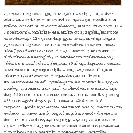
മുണ്ടക്കൈ-ചൂരല്‍മല ഉരുൾ പൊട്ടൽ സംഭവിച്ചിട്ട് ഒരു വർഷം
തികയുകയാണ്. ദുരന്ത നാള്‍വഴികളിലൂടെയുള്ള അതിജീവിത
ത്തിനും ഒരു വർഷം തികഞ്ഞിരിക്കുന്നു. ജൂലൈ 29 ന് രാത്രി 11.4
5 ഓടെയാണ് പുഞ്ചിരിമട്ടം മേഖലയില്‍ ആദ്യ മണ്ണിടിച്ചിലുണ്ടായ
ത്. അര്‍ദ്ധരാത്രി 12 നും ഒന്നിനും ഇടയില്‍ പുഞ്ചിരിമട്ടം-അട്ടമല-
മുണ്ടക്കൈ-ചൂരല്‍മല മേഖലയില്‍ അതിഭയാനകമായി നാശം
വിതച്ച് ഉരുള്‍ അവശിഷ്ടങ്ങള്‍ ഒഴുകിയെത്തി. പ്രദേശവാസിക
ളില്‍ നിന്നും കളക്ടറേറ്റില്‍ പ്രവര്‍ത്തിക്കുന്ന അടിയന്തരകാര്യ
നിര്‍വഹണ ഓഫീസിലേക്ക് ജൂലൈ 30 ന് പുലര്‍ച്ചയോടെ അപകട
മേഖലയില്‍ നിന്നും ആദ്യ വിളിയെത്തുകയും തുടര്‍ന്ന് ദുരന്ത
നിവാരണ പ്രവര്‍ത്തനങ്ങള്‍ ആരംഭിക്കുകയായിരുന്നു.
അപകടമേഖലയിലേക്ക് എത്തിപ്പെടാന്‍ കഴിയാത്തവിധം ദുസ്സഹ
മായിരുന്നു സഞ്ചാരപാത. പ്രതിസന്ധികള്‍ തരണം ചെയ്ത് പുല
ര്‍ച്ചെ 3.10 ഓടെ സേനാ വിഭാഗം അപകട സ്ഥലതെത്തി. പുലര്‍ച്ചെ
4.55 ഓടെ എന്‍ഡിആര്‍എഫ്, ഫയര്‍ഫോഴ്‌സ്, പോലീസ്,
നാട്ടുകാര്‍ എന്നിവരുടെ കൂട്ടായ ശ്രമത്താല്‍ രക്ഷാപ്രവര്‍ത്തനം ആ
രംഭിക്കുന്നു. നേരം പുലര്‍ന്നപ്പോള്‍ കൂറ്റന്‍ പാറകള്‍ നിറഞ്ഞ് ആ
ര്‍ത്തലച്ച് ഗതിമാറി ഒഴുകുന്ന പുന്നപ്പുഴയും, ഒറ്റ മനസ്സോടെ ആ
ളുകൾ കഴിഞ്ഞ ഒരു പ്രദേശം നാമാവശേഷമാക്കാന്‍ ഉള്‍ക്കാടുക
ളില്‍ നിന്നും ഒഴുകിയെത്തിയ വടവൃക്ഷങ്ങളും, കലങ്ങിയ