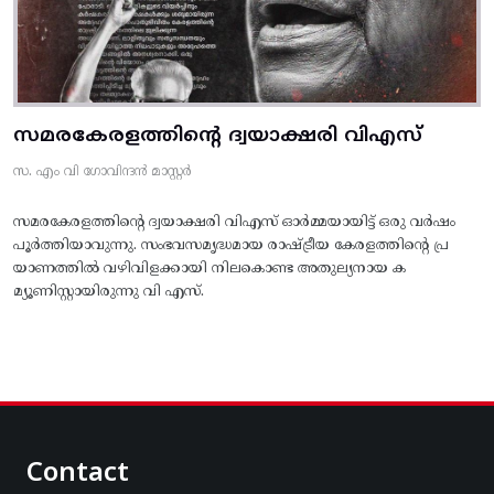
സമരകേരളത്തിൻ്റെ ദ്വയാക്ഷരി വിഎസ്
സ. എം വി ഗോവിന്ദൻ മാസ്റ്റർ
സമരകേരളത്തിൻ്റെ ദ്വയാക്ഷരി വിഎസ് ഓർമ്മയായിട്ട് ഒരു വർഷം
പൂർത്തിയാവുന്നു. സംഭവസമൃദ്ധമായ രാഷ്ട്രീയ കേരളത്തിന്റെ പ്ര
യാണത്തിൽ വഴിവിളക്കായി നിലകൊണ്ട അതുല്യനായ ക
മ്യൂണിസ്റ്റായിരുന്നു വി എസ്.
Contact