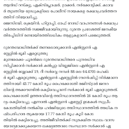
ആന്‍ഡ് റസ്‌ക്യു, എക്‌സ്‌പ്ലോഷര്‍, ട്രാക്കര്‍, നര്‍ക്കോട്ടിക്ക്, കടാവ
ര്‍ തുടങ്ങിയ ട്രേഡുകളിലെ പോലീസ് നായകളെ രക്ഷാപ്രവര്‍ത്തന
ത്തിന് നിയോഗിച്ചു.
ജെസിബി, ക്രെയിന്‍, ഹിറ്റാച്ചി, ഓഫ് റോഡ് വാഹനങ്ങള്‍ രക്ഷാപ്ര
വര്‍ത്തനത്തില്‍ സജ്ജീവമായിരുന്നു. ദുരന്ത പ്രദേശത്ത് ജനകീയ
തിരച്ചിലിന് രണ്ടായിരത്തിലധികം ആളുകളാണ് പങ്കെടുത്തത്.
ദുരന്തബാധിതര്‍ക്ക് തണലൊരുക്കാന്‍ എല്‍സ്റ്റണ്‍ എ
സ്റ്റേറ്റില്‍ ഭൂമി ഏറ്റെടുത്തു
മുണ്ടക്കൈ-ചൂരല്‍മല ദുരന്തബാധിതരെ പുനരധിവ
സിപ്പിക്കാന്‍ സര്‍ക്കാര്‍ കല്‍പ്പറ്റ വില്ലേജിലെ എല്‍സ്റ്റണ്‍ എ
സ്റ്റേറ്റില്‍ ബ്ലോക്ക് 19, റീ സര്‍വ്വെ നമ്പര്‍ 88 ലെ 64.4705 ഹെക്ട
ര്‍ ഭൂമി ഏറ്റെടുത്തു. എല്‍സ്റ്റണ്‍ എസ്റ്റേറ്റില്‍ ടൗണ്‍ഷിപ്പ് നിര്‍മ്മാണ
ത്തിനായി 43.77 കോടി രൂപ ഹൈക്കോടതി രജിസ്ട്രാര്‍ ജനറ
ലിന്റെ അക്കൗണ്ടില്‍ കെട്ടിവെച്ചാണ് സര്‍ക്കാര്‍ ഭൂമി ഏറ്റെടുത്തത്.
ഹൈക്കോടതി ഉത്തരവിന്റെ അടിസ്ഥാനത്തില്‍ 26 കോടി രൂപ ആ
ദ്യം കെട്ടിവെച്ചു. എന്നാല്‍ എല്‍സ്റ്റണ്‍ എസ്റ്റേറ്റ് ഉടമകള്‍ സുപ്രീം
കോടതിയില്‍ നല്‍കിയ ഹര്‍ജിയുടെ അടിസ്ഥാനത്തില്‍ അധിക ന
ഷ്ടപരിഹാര തുകയായ 17.77 കോടി രൂപ കൂടി കോട
തിയില്‍ കെട്ടിവെച്ചു. അതിജീവിതര്‍ക്ക് സുരക്ഷിത സ്ഥലം വാസ
യോഗ്യമാക്കുകയെന്ന ലക്ഷ്യത്തോടെ സംസ്ഥാന സര്‍ക്കാര്‍ ഏ