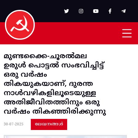
Skip to main content
മുണ്ടക്കൈ-ചൂരല്‍മല
ഉരുൾ പൊട്ടൽ സംഭവിച്ചിട്ട്
ഒരു വർഷം
തികയുകയാണ്, ദുരന്ത
നാള്‍വഴികളിലൂടെയുള്ള
അതിജീവിതത്തിനും ഒരു
വർഷം തികഞ്ഞിരിക്കുന്നു
ലേഖനങ്ങൾ
30-07-2025