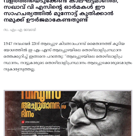
വളർത്തിയെടുക്കേണ്ട കാലഘട്ടമാണിത്,
സഖാവ് വി എസിന്റെ ഓർമകൾ ഈ
സാഹചര്യത്തിൽ മുന്നോട്ട്‌ കുതിക്കാൻ
നമുക്ക് ഊർജമാകേണ്ടതുണ്ട്
സ. എം എ ബേബി
1947 നവംബർ 23ന് ആലപ്പുഴ കിടങ്ങാംപറമ്പ്‌ മൈതാനത്ത്‌ കൂടിയ
യോഗത്തിൽ ഇ എം എസ് ആലപ്പുഴയിലെ തൊഴിലാളിപ്രസ്ഥാന
ത്തെക്കുറിച്ച് ഇങ്ങനെ പറഞ്ഞു: “ആലപ്പുഴയിലെ തൊഴിലാളിപ്ര
സ്ഥാനം, നാട്ടുകാരുടെ തൊഴിലാളിപ്രസ്ഥാനം ആലപ്പുഴക്കാരുടെമാത്രം
സ്വകാര്യസ്വത്തല്ല.