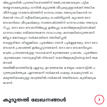
ള്‍പ്പെട്ടവരില്‍ പുനരധിവാസത്തിന് അര്‍ഹരായവരുടെ പട്ടിക
തായ്യാറാക്കുകയും ഒന്നില്‍ കൂടുതല്‍ വീടുകളുള്ളവര്‍ക്ക് അധിക
വീടിനുള്ള നാശനഷ്ടത്തിന് ധനസഹായം അനുവദിക്കാന്‍ സ
ര്‍ക്കാര്‍ നടപടി സ്വീകരിക്കുകയും ചെയ്തിട്ടുണ്ട്. കൂടാതെ ഗോ
സോണിലെ വീടുകള്‍ക്കും നാശനഷ്ടത്തിന് ധനസഹായം അനുവ
ദിച്ചു. നോ ഗോ സോണില്‍പ്പെട്ട ഉള്‍പ്പെട്ട വാണിജ്യകെട്ടിടങ്ങള്‍ക്ക്
ധനസഹായം ലഭിക്കണമെന്ന സാഹചര്യം കണക്കിലെടുത്താണ്
ജില്ലാ ഭരണകൂടം സര്‍ക്കാരിനെ അറിയിച്ചത്.
വെള്ളരിമല വില്ലേജിലെ ചൂരല്‍മല ടൗണ്‍ പൂര്‍ണ്ണമായും നോ ഗോ
സോണ്‍ പ്രദേശത്ത് ഉള്‍പ്പെടുന്നതാണ്. നോ ഗോ സോണിലൂടെ
മാത്രം പ്രവേശനമുള്ള സ്ഥലമാണ് മുണ്ടക്കൈ പ്രദേശം. ചൂരല്‍മല
-മുണ്ടക്കൈ ടൗണുകളില്‍ നിരവധി വാണിജ്യകെട്ടിടങ്ങളാണ് തക
ര്‍ന്നത്.
അതിജീവനത്തിൻ്റെ ഏറ്റവും ഉദാത്തമായ മാതൃക വയനാട്ടിൽ പ
ടുത്തുയർത്തുക എന്നതാണ് സർക്കാർ ലക്ഷ്യം വെക്കുന്നത്. ല
ക്ഷ്യത്തിലേക്കുള്ള യാത്രയിൽ സർക്കാർ അതിവേഗം കുതിക്കുക
യാണ്.
കൂടുതൽ ലേഖനങ്ങൾ