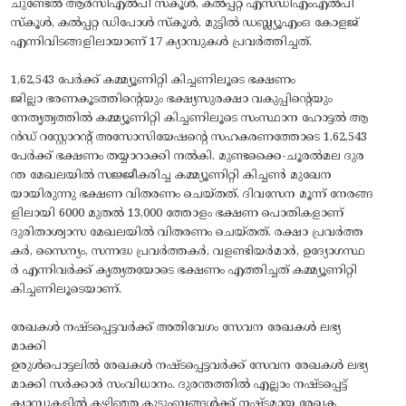
ചുണ്ടേല്‍ ആര്‍സിഎല്‍പി സ്‌കൂള്‍, കല്‍പ്പറ്റ എസ്ഡിഎംഎല്‍പി
സ്‌കൂള്‍, കല്‍പ്പറ്റ ഡിപോള്‍ സ്‌കൂള്‍, മുട്ടില്‍ ഡബ്ല്യൂഎംഒ കോളജ്
എന്നിവിടങ്ങളിലായാണ് 17 ക്യാമ്പുകള്‍ പ്രവര്‍ത്തിച്ചത്.
1,62,543 പേര്‍ക്ക് കമ്മ്യൂണിറ്റി കിച്ചണിലൂടെ ഭക്ഷണം
ജില്ലാ ഭരണകൂടത്തിന്റെയും ഭക്ഷ്യസുരക്ഷാ വകുപ്പിന്റെയും
നേതൃത്വത്തില്‍ കമ്മ്യൂണിറ്റി കിച്ചണിലൂടെ സംസ്ഥാന ഹോട്ടല്‍ ആ
ന്‍ഡ് റസ്റ്റോറന്റ് അസോസിയേഷന്റെ സഹകരണത്തോടെ 1,62,543
പേര്‍ക്ക് ഭക്ഷണം തയ്യാറാക്കി നല്‍കി. മുണ്ടക്കൈ-ചൂരല്‍മല ദുര
ന്ത മേഖലയില്‍ സജ്ജീകരിച്ച കമ്മ്യൂണിറ്റി കിച്ചണ്‍ മുഖേന
യായിരുന്നു ഭക്ഷണ വിതരണം ചെയ്തത്. ദിവസേന മൂന്ന് നേരങ്ങ
ളിലായി 6000 മുതല്‍ 13,000 ത്തോളം ഭക്ഷണ പൊതികളാണ്
ദുരിതാശ്വാസ മേഖലയില്‍ വിതരണം ചെയ്തത്. രക്ഷാ പ്രവര്‍ത്ത
കര്‍, സൈന്യം, സന്നദ്ധ പ്രവര്‍ത്തകര്‍, വളണ്ടിയര്‍മാര്‍, ഉദ്യോഗസ്ഥ
ര്‍ എന്നിവര്‍ക്ക് കൃത്യതയോടെ ഭക്ഷണം എത്തിച്ചത് കമ്മ്യൂണിറ്റി
കിച്ചണിലൂടെയാണ്.
രേഖകള്‍ നഷ്ടപ്പെട്ടവര്‍ക്ക് അതിവേഗം സേവന രേഖകള്‍ ലഭ്യ
മാക്കി
ഉരുള്‍പൊട്ടലില്‍ രേഖകള്‍ നഷ്ടപ്പെട്ടവര്‍ക്ക് സേവന രേഖകള്‍ ലഭ്യ
മാക്കി സര്‍ക്കാര്‍ സംവിധാനം. ദുരന്തത്തില്‍ എല്ലാം നഷ്ടപ്പെട്ട്
ക്യാമ്പുകളില്‍ കഴിഞ്ഞ കുടുംബങ്ങള്‍ക്ക് നഷ്ടമായ രേഖക