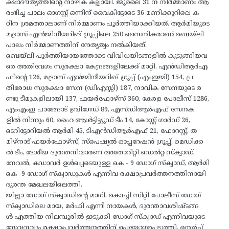
ക്ഷാദൗത്യത്തിന്റെ നാഴിക കല്ലായി. ജൂലൈ 31 ന് നിര്‍മ്മാണം ആ
രംഭിച്ച പാലം ഓഗസ്റ്റ് ഒന്നിന് വൈകിട്ടോടെ 36 മണിക്കൂറിലെ ക
ഠിന ശ്രമത്താലാണ് നിര്‍മ്മാണം പൂര്‍ത്തിയാക്കിയത്. ആര്‍മിയുടെ
മദ്രാസ് എന്‍ജിനീയറിങ് ഗ്രൂപ്പിലെ 250 സൈനികരാണ് ബെയ്‌ലി
പാലം നിര്‍മ്മാണത്തിന് നേതൃത്വം നല്‍കിയത്.
ബെയ്‌ലി പൂര്‍ത്തിയായത്തോടെ വിവിധയിടങ്ങളില്‍ കുടുങ്ങിയവ
രെ അതിവേഗം സുരക്ഷാ കേന്ദ്രങ്ങളിലേക്ക് മാറ്റി. എന്‍ഡിആര്‍എ
ഫിന്റെ 126, മദ്രാസ് എന്‍ജിനീയറിങ് ഗ്രൂപ്പ് (എംഇജി) 154, പ്ര
തിരോധ സുരക്ഷാ സേന (ഡിഎസ്സി) 187, നാവിക സേനയുടെ ര
ണ്ടു ടീമുകളിലായി 137, ഫയര്‍ഫോഴ്‌സ് 360, കേരള പോലീസ് 1286,
എംഎംഇ പാങ്ങോട് ബ്രിഗേഡ് 89, എസ്ഡിആര്‍എഫ് സേനക
ളില്‍ നിന്നും 60, ഹൈ ആള്‍ട്ടിട്ട്യൂഡ് ടീം 14, കോസ്റ്റ് ഗാര്‍ഡ് 26,
ടെറിട്ടോറിയല്‍ ആര്‍മി 45, ടിഎന്‍ഡിആര്‍എഫ് 21, ഫോറസ്റ്റ്, ത
മിഴ്നാട് ഫയര്‍ഫോഴ്സ്, സ്പെഷ്യല്‍ ഓപ്പറേഷന്‍ ഗ്രൂപ്പ്, മെഡിക്ക
ല്‍ ടീം, ദേശീയ ദുരന്തനിവാരണ അതോറിറ്റി ഡെല്‍റ്റ സ്‌ക്വാഡ്,
നേവല്‍, കഡാവര്‍ ഉള്‍പ്പെടെയുള്ള കെ - 9 ഡോഗ് സ്‌ക്വാഡ്, ആര്‍മി
കെ -9 ഡോഗ് സ്‌ക്വാഡുകള്‍ എന്നിവ രക്ഷാപ്രവര്‍ത്തനത്തിനായി
ദുരന്ത മേഖലയിലെത്തി.
ജില്ലാ ഡോഗ് സ്‌ക്വാഡിന്റെ മാഗി, കൊച്ചി സിറ്റി പോലീസ് ഡോഗ്
സ്‌ക്വാഡിലെ മായ, മര്‍ഫി എന്നീ നായകൾ, ദുരന്താവശിഷ്ടങ്ങ
ള്‍ എത്തിയ നിലമ്പൂരില്‍ ഇടുക്കി ഡോഗ് സ്‌ക്വാഡ് എന്നിവയുടെ
സേവനവും രക്ഷാപ്രവര്‍ത്തനത്തിന് ഉപയോഗപ്പെടുത്തി. സെര്‍ച്ച്