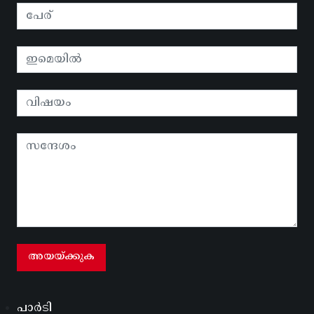
പാർടി