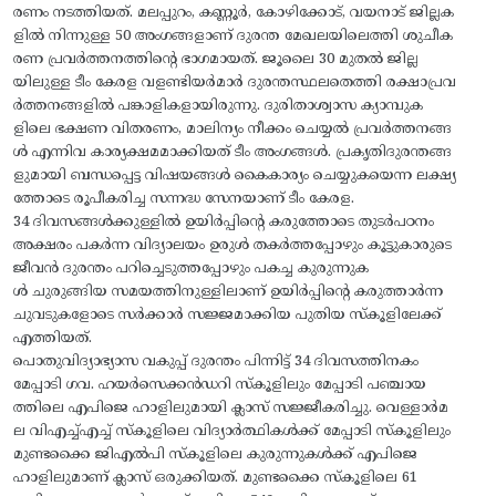
രണം നടത്തിയത്. മലപ്പുറം, കണ്ണൂര്‍, കോഴിക്കോട്, വയനാട് ജില്ലക
ളില്‍ നിന്നുള്ള 50 അംഗങ്ങളാണ് ദുരന്ത മേഖലയിലെത്തി ശുചീക
രണ പ്രവര്‍ത്തനത്തിന്റെ ഭാഗമായത്. ജൂലൈ 30 മുതല്‍ ജില്ല
യിലുള്ള ടീം കേരള വളണ്ടിയര്‍മാര്‍ ദുരന്തസ്ഥലതെത്തി രക്ഷാപ്രവ
ര്‍ത്തനങ്ങളില്‍ പങ്കാളികളായിരുന്നു. ദുരിതാശ്വാസ ക്യാമ്പുക
ളിലെ ഭക്ഷണ വിതരണം, മാലിന്യം നീക്കം ചെയ്യല്‍ പ്രവര്‍ത്തനങ്ങ
ള്‍ എന്നിവ കാര്യക്ഷമമാക്കിയത് ടീം അംഗങ്ങള്‍. പ്രകൃതിദുരന്തങ്ങ
ളുമായി ബന്ധപ്പെട്ട വിഷയങ്ങള്‍ കൈകാര്യം ചെയ്യുകയെന്ന ലക്ഷ്യ
ത്തോടെ രൂപീകരിച്ച സന്നദ്ധ സേനയാണ് ടീം കേരള.
34 ദിവസങ്ങൾക്കുള്ളിൽ ഉയിർപ്പിന്റെ കരുത്തോടെ തുടര്‍പഠനം
അക്ഷരം പകര്‍ന്ന വിദ്യാലയം ഉരുള്‍ തകര്‍ത്തപ്പോഴും കൂട്ടുകാരുടെ
ജീവന്‍ ദുരന്തം പറിച്ചെടുത്തപ്പോഴും പകച്ച കുരുന്നുക
ള്‍ ചുരുങ്ങിയ സമയത്തിനുള്ളിലാണ് ഉയിർപ്പിന്റെ കരുത്താര്‍ന്ന
ചുവടുകളോടെ സര്‍ക്കാര്‍ സജ്ജമാക്കിയ പുതിയ സ്‌കൂളിലേക്ക്
എത്തിയത്.
പൊതുവിദ്യാഭ്യാസ വകുപ്പ് ദുരന്തം പിന്നിട്ട് 34 ദിവസത്തിനകം
മേപ്പാടി ഗവ. ഹയര്‍സെക്കന്‍ഡറി സ്‌കൂളിലും മേപ്പാടി പഞ്ചായ
ത്തിലെ എപിജെ ഹാളിലുമായി ക്ലാസ് സജ്ജീകരിച്ചു. വെള്ളാര്‍മ
ല വിഎച്ച്എച്ച് സ്‌കൂളിലെ വിദ്യാര്‍ത്ഥികള്‍ക്ക് മേപ്പാടി സ്‌കൂളിലും
മുണ്ടക്കൈ ജിഎൽപി സ്‌കൂളിലെ കുരുന്നുകള്‍ക്ക് എപിജെ
ഹാളിലുമാണ് ക്ലാസ് ഒരുക്കിയത്. മുണ്ടക്കൈ സ്‌കൂളിലെ 61