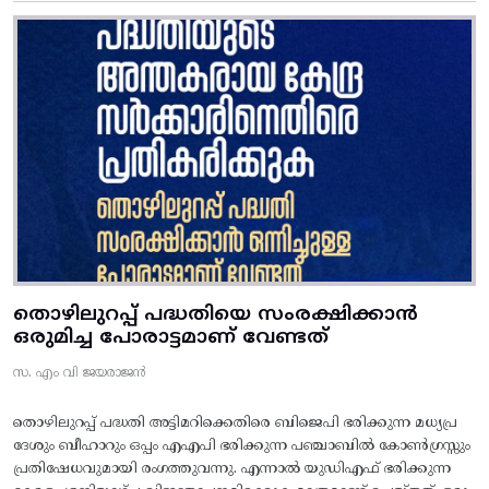
തൊഴിലുറപ്പ് പദ്ധതിയെ സംരക്ഷിക്കാൻ
ഒരുമിച്ച പോരാട്ടമാണ് വേണ്ടത്
സ. എം വി ജയരാജൻ
തൊഴിലുറപ്പ് പദ്ധതി അട്ടിമറിക്കെതിരെ ബിജെപി ഭരിക്കുന്ന മധ്യപ്ര
ദേശും ബീഹാറും ഒപ്പം എഎപി ഭരിക്കുന്ന പഞ്ചാബിൽ കോൺഗ്രസ്സും
പ്രതിഷേധവുമായി രംഗത്തുവന്നു. എന്നാൽ യുഡിഎഫ് ഭരിക്കുന്ന