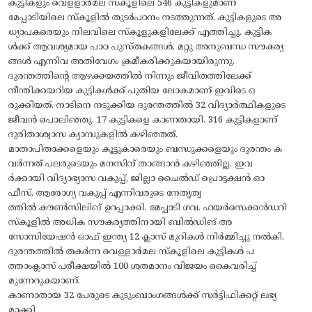
കുട്ടികളും വെളളാര്‍മല സ്‌കൂളിലെ 546 കുട്ടികളുമാണ്
മേപ്പാടിയിലെ സ്‌കൂളില്‍ തുടര്‍പഠനം നടത്തുന്നത്. കുട്ടികളുടെ അ
ധ്യാപകരെയും നിലവിലെ സ്‌കൂളുകളിലേക്ക് എത്തിച്ചു. കുട്ടിക
ള്‍ക്ക് ആവശ്യമായ പാഠ പുസ്തകങ്ങള്‍, മറ്റു അനുബന്ധ സൗകര്യ
ങ്ങള്‍ എന്നിവ അതിവേഗം ക്രമീകരിക്കുകയായിരുന്നു.
ദുരന്തത്തിന്റെ ആഴക്കയത്തില്‍ നിന്നും ജീവിതത്തിലേക്ക്
നീന്തിക്കയറിയ കുട്ടികള്‍ക്ക് പുതിയ ലോകമാണ് ഇവിടെ ഒ
രുക്കിയത്. നാടിനെ നടുക്കിയ ദുരന്തത്തില്‍ 32 വിദ്യാര്‍ത്ഥികളുടെ
ജീവൻ പൊലിഞ്ഞു. 17 കുട്ടികളെ കാണതായി. 316 കുട്ടികളാണ്
ദുരിതാശ്വാസ ക്യാമ്പുകളില്‍ കഴിഞ്ഞത്.
മാതാപിതാക്കളെയും കൂട്ടുകാരെയും ബന്ധുക്കളെയും ദുരന്തം ക
വര്‍ന്നത് പലരുടെയും മനസിന് താങ്ങാന്‍ കഴിഞ്ഞില്ല. ഇവ
ര്‍ക്കായി വിദ്യാഭ്യാസ വകുപ്പ്, ജില്ലാ ചൈല്‍ഡ് പ്രൊട്ടക്ഷന്‍ ഓ
ഫീസ്, ആരോഗ്യ വകുപ്പ് എന്നിവരുടെ നേതൃത്വ
ത്തില്‍ കൗണ്‍സിലിങ് ഉറപ്പാക്കി. മേപ്പാടി ഗവ. ഹയര്‍സെക്കന്‍ഡറി
സ്‌കൂളില്‍ അധിക സൗകര്യത്തിനായി ബില്‍ഡിങ് അ
സോസിയേഷന്‍ ഓഫ് ഇന്ത്യ 12 ക്ലാസ് മുറികള്‍ നിര്‍മ്മിച്ചു നല്‍കി.
ദുരന്തത്തില്‍ തകര്‍ന്ന വെള്ളാര്‍മല സ്‌കൂളിലെ കുട്ടികള്‍ പ
ത്താംക്ലാസ് പരീക്ഷയില്‍ 100 ശതമാനം വിജയം കൈവരിച്ച്
മുന്നേറുകയാണ്.
കാണാതായ 32 പേരുടെ കുടുംബാംഗങ്ങള്‍ക്ക് സര്‍ട്ടിഫിക്കറ്റ് ലഭ്യ
മാക്കി