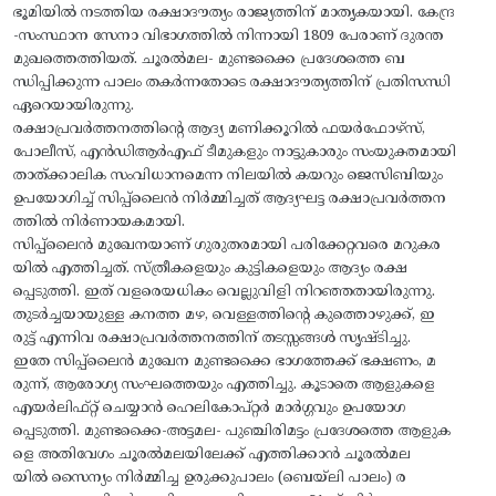
ഭൂമിയില്‍ നടത്തിയ രക്ഷാദൗത്യം രാജ്യത്തിന് മാതൃകയായി. കേന്ദ്ര
-സംസ്ഥാന സേനാ വിഭാഗത്തില്‍ നിന്നായി 1809 പേരാണ് ദുരന്ത
മുഖത്തെത്തിയത്. ചൂരല്‍മല- മുണ്ടക്കൈ പ്രദേശത്തെ ബ
ന്ധിപ്പിക്കുന്ന പാലം തകര്‍ന്നതോടെ രക്ഷാദൗത്യത്തിന് പ്രതിസന്ധി
ഏറെയായിരുന്നു.
രക്ഷാപ്രവര്‍ത്തനത്തിന്റെ ആദ്യ മണിക്കൂറില്‍ ഫയര്‍ഫോഴ്‌സ്,
പോലീസ്, എന്‍ഡിആര്‍എഫ് ടീമുകളും നാട്ടുകാരും സംയുക്തമായി
താത്ക്കാലിക സംവിധാനമെന്ന നിലയില്‍ കയറും ജെസിബിയും
ഉപയോഗിച്ച് സിപ്പ്‌ലൈന്‍ നിര്‍മ്മിച്ചത് ആദ്യഘട്ട രക്ഷാപ്രവര്‍ത്തന
ത്തിൽ നിര്‍ണായകമായി.
സിപ്പ്‌ലൈന്‍ മുഖേനയാണ് ഗുരുതരമായി പരിക്കേറ്റവരെ മറുകര
യിൽ എത്തിച്ചത്. സ്ത്രീകളെയും കുട്ടികളെയും ആദ്യം രക്ഷ
പ്പെടുത്തി. ഇത് വളരെയധികം വെല്ലുവിളി നിറഞ്ഞതായിരുന്നു.
തുടര്‍ച്ചയായുള്ള കനത്ത മഴ, വെള്ളത്തിന്റെ കുത്തൊഴുക്ക്, ഇ
രുട്ട് എന്നിവ രക്ഷാപ്രവര്‍ത്തനത്തിന് തടസ്സങ്ങള്‍ സൃഷ്ടിച്ചു.
ഇതേ സിപ്പ്‌ലൈന്‍ മുഖേന മുണ്ടക്കൈ ഭാഗത്തേക്ക് ഭക്ഷണം, മ
രുന്ന്, ആരോഗ്യ സംഘത്തെയും എത്തിച്ചു. കൂടാതെ ആളുകളെ
എയര്‍ലിഫ്റ്റ് ചെയ്യാന്‍ ഹെലികോപ്റ്റര്‍ മാര്‍ഗ്ഗവും ഉപയോഗ
പ്പെടുത്തി. മുണ്ടക്കൈ-അട്ടമല- പുഞ്ചിരിമട്ടം പ്രദേശത്തെ ആളുക
ളെ അതിവേഗം ചൂരല്‍മലയിലേക്ക് എത്തിക്കാന്‍ ചൂരല്‍മല
യില്‍ സൈന്യം നിര്‍മ്മിച്ച ഉരുക്കുപാലം (ബെയ്ലി പാലം) ര