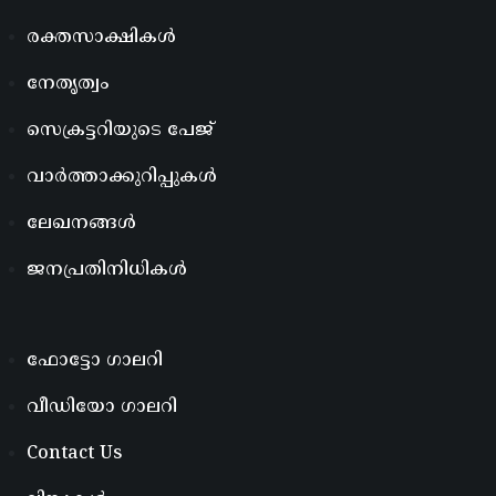
രക്തസാക്ഷികൾ
നേതൃത്വം
സെക്രട്ടറിയുടെ പേജ്
വാർത്താക്കുറിപ്പുകൾ
ലേഖനങ്ങൾ
ജനപ്രതിനിധികൾ
ഫോട്ടോ ഗാലറി
വീഡിയോ ഗാലറി
Contact Us