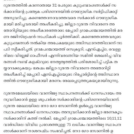
ദുരന്തത്തില്‍ കാണാതായ 32 പേരുടെ കുടുംബാംഗങ്ങള്‍ക്ക് സ
ര്‍ക്കാറിന്റെ പ്രത്യേക പരിഗണനയില്‍ ഔദ്യോഗിക സര്‍ട്ടിഫിക്കറ്റ്
അനുവദിച്ചു. കണ്ടെത്താനാവാത്തവരെ സര്‍ക്കാര്‍ ഔദ്യോഗിക
മായി മരിച്ചവരായി അംഗീകരിച്ചു. ജില്ലാ ദുരന്ത നിവാരണ അ
തോറിറ്റിയുടെ അംഗീകാരത്തോടെ മേപ്പാടി ഗ്രാമപഞ്ചായത്തില്‍ മര
ണ രജിസ്‌ട്രേഷന്‍ നടപടികള്‍ പൂര്‍ത്തിക്കി. കണ്ടെത്താത്തവരുടെ
കുടുംബങ്ങള്‍ നല്‍കിയ അപേക്ഷയുടെ അടിസ്ഥാനത്തിലാണ് നട
പടി സ്വീകരിച്ചത്. ഗ്രാമപഞ്ചായത്ത് സെക്രട്ടറി, എസ്എച്ച്ഒ, വെള്ള
രിമല വില്ലേജ് ഓഫീസര്‍ എന്നിവരടങ്ങിയ സമിതി ശേഖരിച്ച വിവ
രങ്ങള്‍ സബ് കളക്ടറുടെ നേതൃത്വത്തില്‍ പരിശോധിച്ച് പട്ടിക ത
യ്യാറാക്കുകയും ശേഷം ജില്ലാ ദുരന്ത നിവാരണ അതോറിറ്റി
അംഗീകരിച്ച് മേപ്പാടി എസ്എച്ച്ഒയുടെ റിപ്പോര്‍ട്ടിന്റെ അടിസ്ഥാന
ത്തില്‍ ഔദ്യോഗികമായി മരണം രേഖപ്പെടുത്തുകയുമായിരുന്നു.
ദുരന്തമേഖലയിലെ വാണിജ്യ സ്ഥാപനങ്ങള്‍ക്ക് ധനസഹായം അ
നുവദിക്കാന്‍ ഉള്ള ശുപാർശ സർക്കാരിൻ്റെ പരിഗണനയിലാണ്.
ദുരന്ത മേഖലയിലെ നോ ഗോ സോണില്‍ ഉള്‍പ്പെട്ട വാണിജ്യ
സ്ഥാപനങ്ങള്‍ക്ക് ധനസഹായം അനുവദിക്കാന്‍ ജില്ലാ ഭരണകൂടം
സര്‍ക്കാരിന് കത്ത് നല്‍കി. മേപ്പാടി ഗ്രാമപഞ്ചായത്തിലെ 10,11,12
വാര്‍ഡിലെ വിവിധ പ്രദേശത്തുള്ള 75 ലധികം വാണിജ്യ സ്ഥാപന
ങ്ങള്‍ക്കാണ് നാശനഷ്ടം സംഭവിച്ചത്. നോ ഗോ സോണില്‍ ഉ