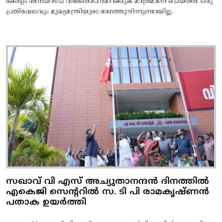
കേരളം ശനിയാഴ്ച വിജ്ഞാപനമിറക്കുക മാത്രമാണ് ചെയ്തത്. ഒരു
പ്രതിഷേധവും മുഖ്യമന്ത്രിയുടെ ഭാഗത്തുനിന്നുണ്ടായില്ല.
സഖാവ് വി എസ് അച്യുതാനന്ദൻ ദിനത്തിൽ
എകെജി സെന്ററിൽ സ. ടി പി രാമകൃഷ്‌ണൻ
പതാക ഉയർത്തി