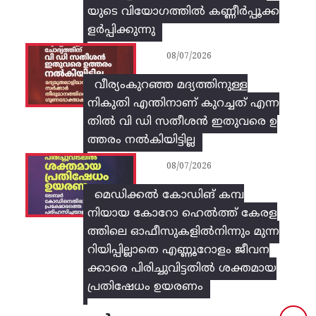
യുടെ വിയോഗത്തിൽ കണ്ണീർപ്പൂക്ക
ളർപ്പിക്കുന്നു
08/07/2026
വീര്യംകുറഞ്ഞ മദ്യത്തിനുള്ള
നികുതി എന്തിനാണ് കുറച്ചത് എന്ന
തിൽ വി ഡി സതീശൻ ഇതുവരെ ഉ
ത്തരം നൽകിയിട്ടില്ല
08/07/2026
മെഡിക്കൽ കോഡിങ് കമ്പ
നിയായ കോറോ ഹെൽത്ത് കേരള
ത്തിലെ ഓഫീസുകളിൽനിന്നും മുന്ന
റിയിപ്പില്ലാതെ എണ്ണൂറോളം ജീവന
ക്കാരെ പിരിച്ചുവിട്ടതിൽ‌ ശക്തമായ
പ്രതിഷേധം ഉയരണം