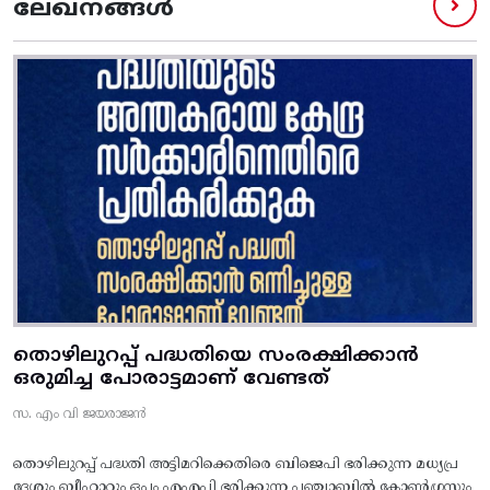
ലേഖനങ്ങൾ
തൊഴിലുറപ്പ് പദ്ധതിയെ സംരക്ഷിക്കാൻ
ഒരുമിച്ച പോരാട്ടമാണ് വേണ്ടത്
സ. എം വി ജയരാജൻ
തൊഴിലുറപ്പ് പദ്ധതി അട്ടിമറിക്കെതിരെ ബിജെപി ഭരിക്കുന്ന മധ്യപ്ര
ദേശും ബീഹാറും ഒപ്പം എഎപി ഭരിക്കുന്ന പഞ്ചാബിൽ കോൺഗ്രസ്സും