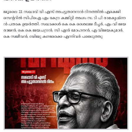
ജൂലൈ 21 സഖാവ് വി എസ് അച്യുതാനന്ദൻ ദിനത്തിൽ എകെജി
സെന്ററിൽ സിപിഐ എം കേന്ദ്ര കമ്മിറ്റി അംഗം സ. ടി പി രാമകൃഷ്‌ണ
ൻ പതാക ഉയർത്തി. സഖാക്കൾ കെ കെ ശൈലജ ടീച്ചർ, എം വി ജയ
രാജൻ, കെ കെ ജയചന്ദ്രൻ, സി എൻ മോഹനൻ, എ വിജയകുമാർ,
കെ സജീവൻ, ബിജു കണ്ടക്കൈ എന്നിവർ പങ്കെടുത്തു