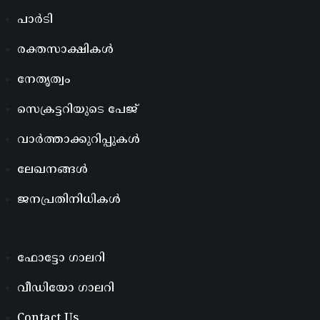
പാർടി
രക്തസാക്ഷികൾ
നേതൃത്വം
സെക്രട്ടറിയുടെ പേജ്
വാർത്താക്കുറിപ്പുകൾ
ലേഖനങ്ങൾ
ജനപ്രതിനിധികൾ
ഫോട്ടോ ഗാലറി
വീഡിയോ ഗാലറി
Contact Us