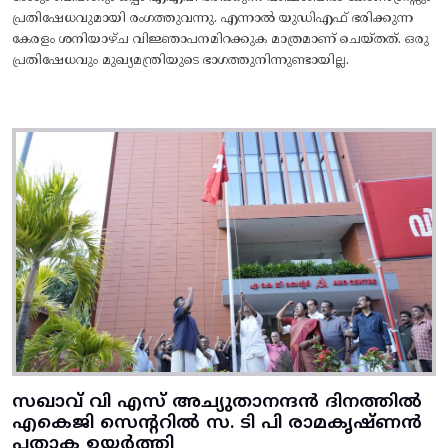
പ്രതിഷേധവുമായി രംഗത്തുവന്നു. എന്നാൽ യുഡിഎഫ് ഭരിക്കുന്ന
കേരളം ശനിയാഴ്ച വിജ്ഞാപനമിറക്കുക മാത്രമാണ് ചെയ്തത്. ഒരു
പ്രതിഷേധവും മുഖ്യമന്ത്രിയുടെ ഭാഗത്തുനിന്നുണ്ടായില്ല.
സഖാവ് വി എസ് അച്യുതാനന്ദൻ ദിനത്തിൽ
എകെജി സെന്ററിൽ സ. ടി പി രാമകൃഷ്‌ണൻ
പതാക ഉയർത്തി