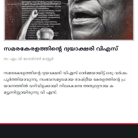
സമരകേരളത്തിൻ്റെ ദ്വയാക്ഷരി വിഎസ്
സ. എം വി ഗോവിന്ദൻ മാസ്റ്റർ
സമരകേരളത്തിൻ്റെ ദ്വയാക്ഷരി വിഎസ് ഓർമ്മയായിട്ട് ഒരു വർഷം
പൂർത്തിയാവുന്നു. സംഭവസമൃദ്ധമായ രാഷ്ട്രീയ കേരളത്തിന്റെ പ്ര
യാണത്തിൽ വഴിവിളക്കായി നിലകൊണ്ട അതുല്യനായ ക
മ്യൂണിസ്റ്റായിരുന്നു വി എസ്.