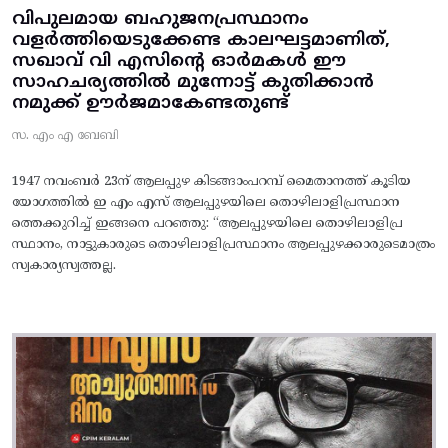
വിപുലമായ ബഹുജനപ്രസ്ഥാനം
വളർത്തിയെടുക്കേണ്ട കാലഘട്ടമാണിത്,
സഖാവ് വി എസിന്റെ ഓർമകൾ ഈ
സാഹചര്യത്തിൽ മുന്നോട്ട്‌ കുതിക്കാൻ
നമുക്ക് ഊർജമാകേണ്ടതുണ്ട്
സ. എം എ ബേബി
1947 നവംബർ 23ന് ആലപ്പുഴ കിടങ്ങാംപറമ്പ്‌ മൈതാനത്ത്‌ കൂടിയ
യോഗത്തിൽ ഇ എം എസ് ആലപ്പുഴയിലെ തൊഴിലാളിപ്രസ്ഥാന
ത്തെക്കുറിച്ച് ഇങ്ങനെ പറഞ്ഞു: “ആലപ്പുഴയിലെ തൊഴിലാളിപ്ര
സ്ഥാനം, നാട്ടുകാരുടെ തൊഴിലാളിപ്രസ്ഥാനം ആലപ്പുഴക്കാരുടെമാത്രം
സ്വകാര്യസ്വത്തല്ല.