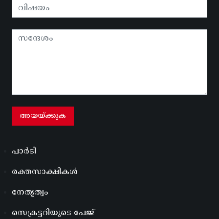
പാർടി
രക്തസാക്ഷികൾ
നേതൃത്വം
സെക്രട്ടറിയുടെ പേജ്