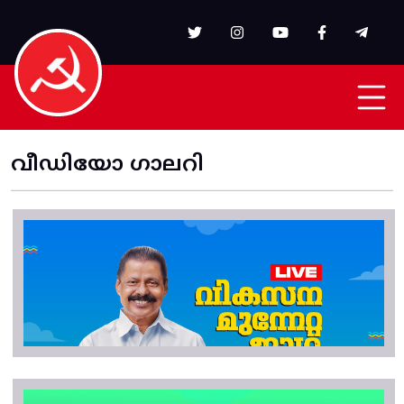
Skip to main content
വീഡിയോ ഗാലറി