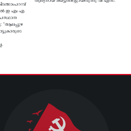
തുല്യനായ കമ്യൂണിസ്റ്റായിരുന്നു വി എസ്.
ങ്ങാംപറമ്പ്‌
തിൽ ഇ എം എ
്രസ്ഥാന
ു: “ആലപ്പുഴ
ട്ടുകാരുടെ
ല.