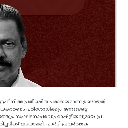
ിന് അപ്രതീക്ഷിത പരാജയമാണ് ഉണ്ടായത്.
രാജയകാരണം പരിശോധിക്കും. ജനങ്ങളെ
ിരുത്തും. സംഘടനാപരവും രാഷ്ട്രീയവുമായ പ്ര
ച്ചടിക്ക് ഇടയാക്കി. പാർടി പ്രവർത്തക