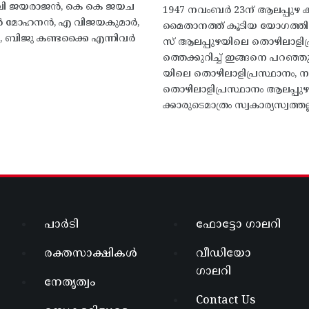
എം വി ജയരാജൻ, കെ കെ ജയച
1947 നവംബർ 23ന് ആലപ്പുഴ കിട
 എൻ മോഹനൻ, എ വിജയകുമാർ,
മൈതാനത്ത്‌ കൂടിയ യോഗത്
ബിജു കണ്ടക്കൈ എന്നിവർ
സ് ആലപ്പുഴയിലെ തൊഴിലാളിപ
ത്തെക്കുറിച്ച് ഇങ്ങനെ പറഞ്ഞ
യിലെ തൊഴിലാളിപ്രസ്ഥാനം, നാ
തൊഴിലാളിപ്രസ്ഥാനം ആലപ്പുഴ
ക്കാരുടെമാത്രം സ്വകാര്യസ്വത്തല്
പാർടി
ഫോട്ടോ ഗാലറി
രക്തസാക്ഷികൾ
വീഡിയോ
ഗാലറി
നേതൃത്വം
Contact Us