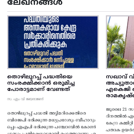
ലേഖനങ്ങൾ
തൊഴിലുറപ്പ് പദ്ധതിയെ
സഖാവ് വ
സംരക്ഷിക്കാൻ ഒരുമിച്ച
അച്യുതാ
പോരാട്ടമാണ് വേണ്ടത്
എകെജി സെ
രാമകൃഷ്
സ. എം വി ജയരാജൻ
ജൂലൈ 21 സഖ
തൊഴിലുറപ്പ് പദ്ധതി അട്ടിമറിക്കെതിരെ
ദിനത്തിൽ 
ബിജെപി ഭരിക്കുന്ന മധ്യപ്രദേശും ബീഹാറും
കേന്ദ്ര കമ്മി
ഒപ്പം എഎപി ഭരിക്കുന്ന പഞ്ചാബിൽ കോൺ
പതാക ഉയർത