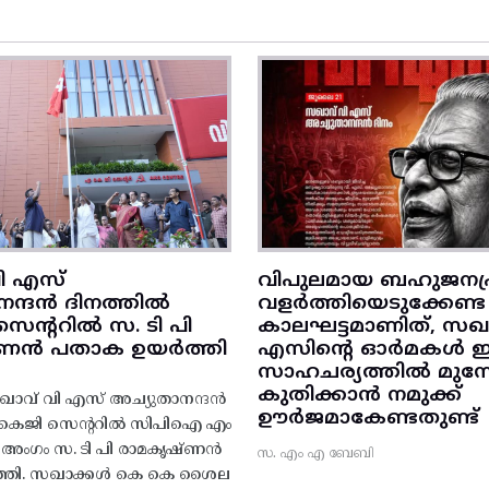
ി എസ്
വിപുലമായ ബഹുജനപ്
നന്ദൻ ദിനത്തിൽ
വളർത്തിയെടുക്കേണ്ട
ന്ററിൽ സ. ടി പി
കാലഘട്ടമാണിത്, സഖാ
‌ണൻ പതാക ഉയർത്തി
എസിന്റെ ഓർമകൾ
സാഹചര്യത്തിൽ മുന്നോട
കുതിക്കാൻ നമുക്ക്
ാവ് വി എസ് അച്യുതാനന്ദൻ
ഊർജമാകേണ്ടതുണ്ട്
എകെജി സെന്ററിൽ സിപിഐ എം
റ്റി അംഗം സ. ടി പി രാമകൃഷ്‌ണൻ
സ. എം എ ബേബി
്തി. സഖാക്കൾ കെ കെ ശൈല