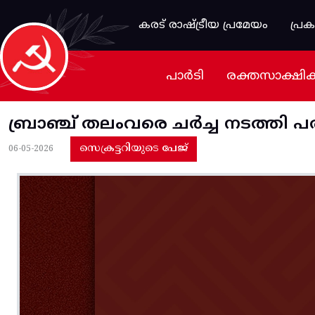
Skip to main content
കരട് രാഷ്ട്രീയ പ്രമേയം
പ്ര
പാർടി
രക്തസാക്ഷി
ബ്രാഞ്ച് തലംവരെ ചർച്ച നടത്ത
സെക്രട്ടറിയുടെ പേജ്
06-05-2026