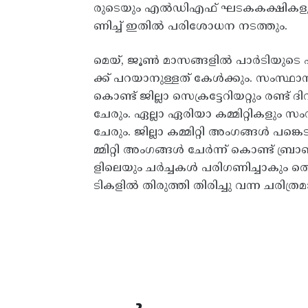
രുടെയും എൽഡിഎഫ് ഘടകകക്ഷികളുട
ണിച്ച് ഇതിൽ പരിശോധന നടത്തും.
മെയ്, ജൂൺ മാസങ്ങളിൽ പാർടിയുടെ എ
ക്ക് പറയാനുള്ളത് കേൾക്കും. സംസ്ഥാന 
കൊണ്ട് ജില്ലാ സെക്രട്ടേറിയറ്റും രണ്ട് ദ
ചേരും. ഏല്ലാ ഏരിയാ കമ്മിറ്റികളും സം
ചേരും. ജില്ലാ കമ്മിറ്റി അം​ഗങ്ങൾ പങ്
മ്മിറ്റി അം​ഗങ്ങൾ ചേർന്ന് കൊണ്ട് ബ
ളിലെയും ചർച്ചകൾ പരി​ഗണിച്ചാകും തെരഞ്
ടികളിൽ തിരുത്തി തിരിച്ചു വന്ന ചരിത്