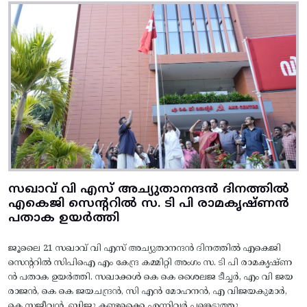
സഖാവ് വി എസ് അച്യുതാനന്ദൻ ദിനത്തിൽ
എകെജി സെന്ററിൽ സ. ടി പി രാമകൃഷ്‌ണൻ
പതാക ഉയർത്തി
ജൂലൈ 21 സഖാവ് വി എസ് അച്യുതാനന്ദൻ ദിനത്തിൽ എകെജി
സെന്ററിൽ സിപിഐ എം കേന്ദ്ര കമ്മിറ്റി അംഗം സ. ടി പി രാമകൃഷ്‌ണ
ൻ പതാക ഉയർത്തി. സഖാക്കൾ കെ കെ ശൈലജ ടീച്ചർ, എം വി ജയ
രാജൻ, കെ കെ ജയചന്ദ്രൻ, സി എൻ മോഹനൻ, എ വിജയകുമാർ,
കെ സജീവൻ, ബിജു കണ്ടക്കൈ എന്നിവർ പങ്കെടുത്തു