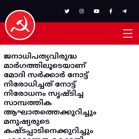
Skip to main content
ജനാധിപത്യവിരുദ്ധ
മാർഗത്തിലൂടെയാണ്
മോദി സർക്കാർ നോട്ട്
നിരോധിച്ചത് നോട്ട്
നിരോധനം സൃഷ്ടിച്ച
സാമ്പത്തിക
ആഘാതത്തെക്കുറിച്ചും
മനുഷ്യരുടെ
കഷ്ടപ്പാടിനെക്കുറിച്ചും