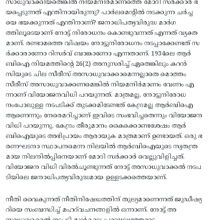
സാധുവാക്കിയതെങ്കിൽ നിയമനിർമാണത്തെ മോദി സർക്കാർ ഭ
യപ്പെടുന്നത് എന്തിനായിരുന്നു? പാർലമെന്റിൽ നടക്കുന്ന ചർച്ച
യെ ഭയക്കുന്നത് എന്തിനാണ്? ജനാധിപത്യവിരുദ്ധ മാർഗ
ത്തിലൂടെയാണ് നോട്ട് നിരോധനം കൊണ്ടുവന്നത് എന്നത് വ്യക്ത
മാണ്. രണ്ടാമത്തെ വിഷയം നോട്ടുനിരോധനം നടപ്പാക്കേണ്ടത് സ
ർക്കാരാണോ റിസർവ് ബാങ്കാണോ എന്നതാണ്. 1934ലെ ആർ
ബിഐ നിയമത്തിന്റെ 26(2) അനുസരിച്ച് ഏതെങ്കിലും കറൻ
സിയുടെ ചില സീരീസ് അസാധുവാക്കാമെന്നല്ലാതെ മൊത്തം
സീരീസ് അസാധുവാക്കണമെങ്കിൽ നിയമനിർമാണം വേണം എ
ന്നാണ് വിയോജനവിധി പറയുന്നത്. മാത്രമല്ല, നോട്ടുനിരോധ
നംപോലുള്ള നടപടിക്ക്‌ തുടക്കമിടേണ്ടത് കേന്ദ്രമല്ല ആർബിഐ
ആണെന്നും നേരെമറിച്ചാണ് ഇവിടെ സംഭവിച്ചതെന്നും വിയോജന
വിധി പറയുന്നു. കേന്ദ്രം തീരുമാനം കൈക്കൊണ്ടശേഷം ആർ
ബിഐയുടെ അഭിപ്രായം ആരായുക മാത്രമാണ് ഉണ്ടായത്. ഒരു ഭ
രണഘടനാ സ്ഥാപനമെന്ന നിലയിൽ ആർബിഐയുടെ സ്വതന്ത്ര
മായ നിലനിൽപ്പിനെയാണ് മോദി സർക്കാർ വെല്ലുവിളിച്ചത്.
വിയോജന വിധി വിരൽചൂണ്ടുന്നത് നോട്ട് അസാധുവാക്കൽ നടപ
ടിയിലെ ജനാധിപത്യവിരുദ്ധമായ ഉള്ളടക്കത്തെയാണ്‌.
നീതി വൈകുന്നത് നീതിനിഷേധത്തിന് തുല്യമാണെന്നത്‌ ജുഡീഷ്യ
റിയെ സംബന്ധിച്ച് മഹദ്‌വചനങ്ങളിൽ ഒന്നാണ്. നോട്ട് അ