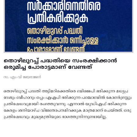
തൊഴിലുറപ്പ് പദ്ധതിയെ സംരക്ഷിക്കാൻ
ഒരുമിച്ച പോരാട്ടമാണ് വേണ്ടത്
സ. എം വി ജയരാജൻ
തൊഴിലുറപ്പ് പദ്ധതി അട്ടിമറിക്കെതിരെ ബിജെപി ഭരിക്കുന്ന മധ്യപ്ര
ദേശും ബീഹാറും ഒപ്പം എഎപി ഭരിക്കുന്ന പഞ്ചാബിൽ കോൺഗ്രസ്സും
പ്രതിഷേധവുമായി രംഗത്തുവന്നു. എന്നാൽ യുഡിഎഫ് ഭരിക്കുന്ന
കേരളം ശനിയാഴ്ച വിജ്ഞാപനമിറക്കുക മാത്രമാണ് ചെയ്തത്. ഒരു
പ്രതിഷേധവും മുഖ്യമന്ത്രിയുടെ ഭാഗത്തുനിന്നുണ്ടായില്ല.