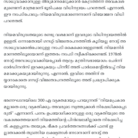
സാധുവാക്കാനുള്ള തീരുമാനമെടുക്കാൻ കേന്ദ്രത്തിന് അവകാശ
മുണ്ടെന്ന് മാത്രമാണ് ഭൂരിപക്ഷ വിധിന്യായം പറഞ്ഞത്. എന്നാൽ,
ഈ നടപടിപോലും നിയമവിരുദ്ധമാണെന്നാണ് വിയോജന വിധി
പറഞ്ഞത്.
നിയമവിരുദ്ധതയുടെ രണ്ടു വശമാണ് ഇവരുടെ വിധിന്യായത്തിൽ
ഉള്ളത്. ഒന്നാമതായി ഗസറ്റ് വിജ്ഞാപനത്തിൽ കൂടിയല്ല നോട്ട് അ
സാധുവാക്കൽപോലുള്ള നടപടി കൈക്കൊള്ളേണ്ടത്. നിയമനിർ
മാണത്തിലൂടെയാണ് ഇത്തരം നടപടി സ്വീകരിക്കേണ്ടത്. 1978ൽ
നോട്ട് അസാധുവാക്കിയപ്പോൾ ആദ്യം മന്ത്രിസഭായോഗം ചേർന്ന്
ഓർഡിനൻസ് ഇറക്കുകയും പിന്നീട് അത് പാർലമെന്റിൽവച്ച് നിയ
മമാക്കുകയുമായിരുന്നു. എന്നാൽ, ഇവിടെ അതിന് ത
യ്യാറാകാതെ ഗസറ്റ് വിജ്ഞാപനത്തിലൂടെ അത് പ്രഖ്യാപിക്കുക
യായിരുന്നു.
ഭരണഘടനയിലെ 300 എ വ്യക്തമായും പറയുന്നത് ‘‘നിയമപ്രകാര
മല്ലാതെ ഒരു വ്യക്തിക്കും അവരുടെ സ്വത്തുക്കൾ നിഷേധിക്കപ്പെട
രുത്’’ എന്നാണ്. പണം ഉപയോഗിക്കാനുള്ള ഒരു വ്യക്തിയുടെ അ
വകാശത്തെയാണ് നിയമത്തിന്റെ പിൻബലമില്ലാതെ നിഷേധിച്ച
ത്. കള്ളപ്പണം തടയുക, ഭീകര പ്രവർത്തനങ്ങൾക്ക് ഫണ്ട് ഇ
ല്ലാതാക്കൽ തുടങ്ങിയ ലക്ഷ്യങ്ങൾ നേടാനാണ് നോട്ട് അ