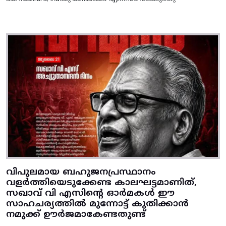
വിപുലമായ ബഹുജനപ്രസ്ഥാനം
വളർത്തിയെടുക്കേണ്ട കാലഘട്ടമാണിത്,
സഖാവ് വി എസിന്റെ ഓർമകൾ ഈ
സാഹചര്യത്തിൽ മുന്നോട്ട്‌ കുതിക്കാൻ
നമുക്ക് ഊർജമാകേണ്ടതുണ്ട്