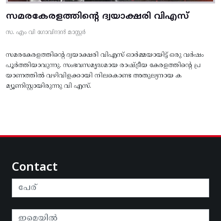
സമരകേരളത്തിൻ്റെ ദ്വയാക്ഷരി വിഎസ്
സ. എം വി ഗോവിന്ദൻ മാസ്റ്റർ
സമരകേരളത്തിൻ്റെ ദ്വയാക്ഷരി വിഎസ് ഓർമ്മയായിട്ട് ഒരു വർഷം
പൂർത്തിയാവുന്നു. സംഭവസമൃദ്ധമായ രാഷ്ട്രീയ കേരളത്തിന്റെ പ്ര
യാണത്തിൽ വഴിവിളക്കായി നിലകൊണ്ട അതുല്യനായ ക
മ്യൂണിസ്റ്റായിരുന്നു വി എസ്.
Contact