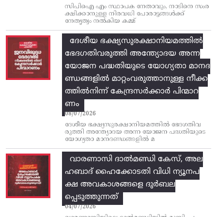
സിപിഐ എം സ്ഥാപക നേതാവും, നാടിനെ സംര
ക്ഷിക്കാനുള്ള നിരവധി പോരാട്ടങ്ങള്‍ക്ക്‌
നേതൃത്വം നല്‍കിയ കമ്മ്
ദേശീയ ഭക്ഷ്യസുരക്ഷാനിയമത്തിൽ
ഭേദഗതിവരുത്തി അന്ത്യോദയ അന്ന
യോജന പദ്ധതിയുടെ യോഗ്യതാ മാനദ
ണ്ഡങ്ങളിൽ മാറ്റംവരുത്താനുള്ള നീക്ക
ത്തിൽനിന്ന്‌ കേന്ദ്രസർക്കാർ പിന്മാറ
ണം
08/07/2026
ദേശീയ ഭക്ഷ്യസുരക്ഷാനിയമത്തിൽ ഭേദഗതിവ
രുത്തി അന്ത്യോദയ അന്ന യോജന പദ്ധതിയുടെ
യോഗ്യതാ മാനദണ്ഡങ്ങളിൽ മ
വാരണാസി ദാൽമണ്ഡി കേസ്, അല
ഹബാദ് ഹൈക്കോടതി വിധി ന്യൂനപ
ക്ഷ അവകാശങ്ങളെ ദുർബല
പ്പെടുത്തുന്നത്
04/07/2026