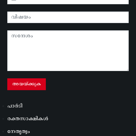
പാർടി
രക്തസാക്ഷികൾ
നേതൃത്വം