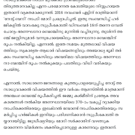
സാധുവാക്കൽ നടപടി മുൻകാല പ്രാബല്യത്തോടെ
തിരുത്താനാകില്ല എന്ന പരമോന്നത കോടതിയുടെ നിസ്സഹായത
ഇതാണ് വ്യക്തമാക്കുന്നത്. 2016 നവംബർ എട്ടിന് രാത്രിയാണ്
‘നോട്ട് ബന്ദി’ നടപടി മോദി പ്രഖ്യാപിച്ചത്. ഇതു സംബന്ധിച്ച് ഹർ
ജികളിൽ വാദംകേട്ട സുപ്രീംകോടതി ഡിസംബർ 16ന് തന്നെ ഒമ്പത്‌
ചോദ്യം ഭരണഘടനാ ബെഞ്ചിനു മുന്നിൽ വച്ചിരുന്നു. തുടർന്ന് അ
ഞ്ച് ജസ്റ്റിസുമാർ വന്നുപോയെങ്കിലും ഭരണഘടനാ ബെഞ്ചിന്
രൂപം നൽകിയില്ല. എന്നാൽ, ഇതേ സമയം മുത്തലാഖ്‌ വിഷയ
ത്തിലും സ്വകാര്യത–ആധാർ വിഷയങ്ങളിലും അയോധ്യ ഭൂമി തർ
ക്കം സംബന്ധിച്ച കേസിലും ശബരിമല വിഷയത്തിലും ഭരണഘട
നാ ബഞ്ചിന്‌ രൂപം നൽകുകയും പലതിലും വിധി വരികയും
ചെയ്തു.
എന്നാൽ, സാധാരണ ജനങ്ങളെ കുത്തുപാളയെടുപ്പിച്ച നോട്ട് അ
സാധുവാക്കൽ വിഷയത്തിൽ ഈ വർഷം ആഗസ്‌തിൽ മാത്രമാണ്
അഞ്ചംഗ ബെഞ്ച് രൂപീകരിച്ചത്. ജമ്മു കശ്‌മീരിന്‌ പ്രത്യേക അവ
കാശങ്ങൾ നൽകിയ ഭരണഘടനയിലെ 370–ാം വകുപ്പ്‌ റദ്ദാക്കിയ
നടപടിക്കെതിരെയും ഇലക്ടറൽ ബോണ്ട് നടപടിക്കെതിരെയും സ
മർപ്പിച്ച ഹർജികൾ ഇനിയും പരിഗണിക്കാൻ സുപ്രീംകോടതി ത
യ്യാറായിട്ടില്ല. ജുഡീഷ്യറിയും മോദി സർക്കാരിന് വഴങ്ങുക
യാണെന്ന വിമർശനം ശക്തിപ്പെടാനുള്ള കാരണവും ഇതാണ്.