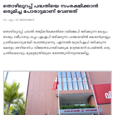
തൊഴിലുറപ്പ് പദ്ധതിയെ സംരക്ഷിക്കാൻ
ഒരുമിച്ച പോരാട്ടമാണ് വേണ്ടത്
സ. എം വി ജയരാജൻ
തൊഴിലുറപ്പ് പദ്ധതി അട്ടിമറിക്കെതിരെ ബിജെപി ഭരിക്കുന്ന മധ്യപ്ര
ദേശും ബീഹാറും ഒപ്പം എഎപി ഭരിക്കുന്ന പഞ്ചാബിൽ കോൺഗ്രസ്സും
പ്രതിഷേധവുമായി രംഗത്തുവന്നു. എന്നാൽ യുഡിഎഫ് ഭരിക്കുന്ന
കേരളം ശനിയാഴ്ച വിജ്ഞാപനമിറക്കുക മാത്രമാണ് ചെയ്തത്. ഒരു
പ്രതിഷേധവും മുഖ്യമന്ത്രിയുടെ ഭാഗത്തുനിന്നുണ്ടായില്ല.