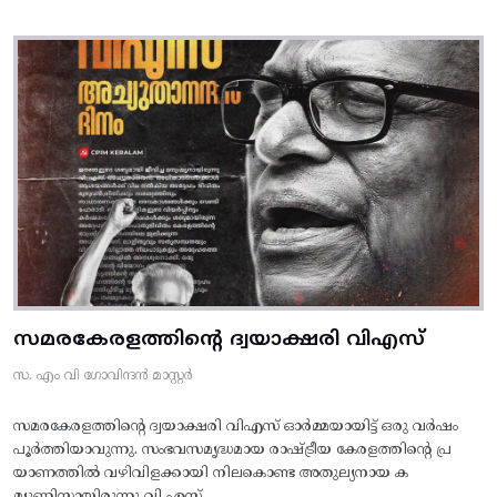
സമരകേരളത്തിൻ്റെ ദ്വയാക്ഷരി വിഎസ്
സ. എം വി ഗോവിന്ദൻ മാസ്റ്റർ
സമരകേരളത്തിൻ്റെ ദ്വയാക്ഷരി വിഎസ് ഓർമ്മയായിട്ട് ഒരു വർഷം
പൂർത്തിയാവുന്നു. സംഭവസമൃദ്ധമായ രാഷ്ട്രീയ കേരളത്തിന്റെ പ്ര
യാണത്തിൽ വഴിവിളക്കായി നിലകൊണ്ട അതുല്യനായ ക