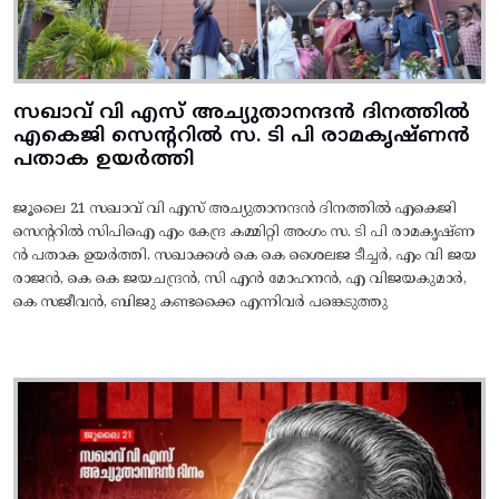
സഖാവ് വി എസ് അച്യുതാനന്ദൻ ദിനത്തിൽ
എകെജി സെന്ററിൽ സ. ടി പി രാമകൃഷ്‌ണൻ
പതാക ഉയർത്തി
ജൂലൈ 21 സഖാവ് വി എസ് അച്യുതാനന്ദൻ ദിനത്തിൽ എകെജി
സെന്ററിൽ സിപിഐ എം കേന്ദ്ര കമ്മിറ്റി അംഗം സ. ടി പി രാമകൃഷ്‌ണ
ൻ പതാക ഉയർത്തി. സഖാക്കൾ കെ കെ ശൈലജ ടീച്ചർ, എം വി ജയ
രാജൻ, കെ കെ ജയചന്ദ്രൻ, സി എൻ മോഹനൻ, എ വിജയകുമാർ,
കെ സജീവൻ, ബിജു കണ്ടക്കൈ എന്നിവർ പങ്കെടുത്തു