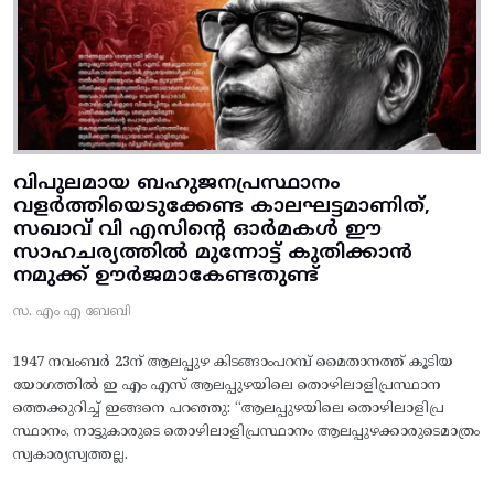
വിപുലമായ ബഹുജനപ്രസ്ഥാനം
വളർത്തിയെടുക്കേണ്ട കാലഘട്ടമാണിത്,
സഖാവ് വി എസിന്റെ ഓർമകൾ ഈ
സാഹചര്യത്തിൽ മുന്നോട്ട്‌ കുതിക്കാൻ
നമുക്ക് ഊർജമാകേണ്ടതുണ്ട്
സ. എം എ ബേബി
1947 നവംബർ 23ന് ആലപ്പുഴ കിടങ്ങാംപറമ്പ്‌ മൈതാനത്ത്‌ കൂടിയ
യോഗത്തിൽ ഇ എം എസ് ആലപ്പുഴയിലെ തൊഴിലാളിപ്രസ്ഥാന
ത്തെക്കുറിച്ച് ഇങ്ങനെ പറഞ്ഞു: “ആലപ്പുഴയിലെ തൊഴിലാളിപ്ര
സ്ഥാനം, നാട്ടുകാരുടെ തൊഴിലാളിപ്രസ്ഥാനം ആലപ്പുഴക്കാരുടെമാത്രം
സ്വകാര്യസ്വത്തല്ല.