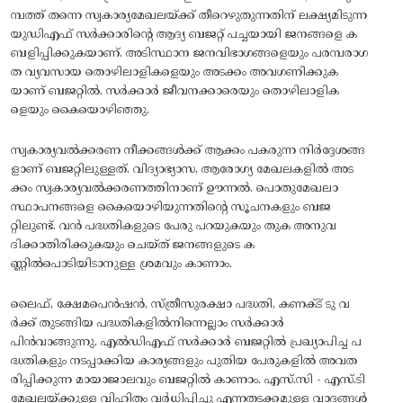
മ്പത്ത്‌ തന്നെ സ്വകാര്യമേഖലയ്‌ക്ക്‌ തീറെഴുതുന്നതിന്‌ ലക്ഷ്യമിടുന്ന
യുഡിഎഫ്‌ സര്‍ക്കാരിന്റെ ആദ്യ ബജറ്റ്‌ പച്ചയായി ജനങ്ങളെ ക
ബളിപ്പിക്കുകയാണ്‌. അടിസ്ഥാന ജനവിഭാഗങ്ങളെയും പരമ്പരാഗ
ത വ്യവസായ തൊഴിലാളികളെയും അടക്കം അവഗണിക്കുക
യാണ്‌ ബജറ്റില്‍. സര്‍ക്കാര്‍ ജീവനക്കാരെയും തൊഴിലാളിക
ളെയും കൈയൊഴിഞ്ഞു.
സ്വകാര്യവല്‍ക്കരണ നീക്കങ്ങള്‍ക്ക്‌ ആക്കം പകരുന്ന നിര്‍ദ്ദേശങ്ങ
ളാണ്‌ ബജറ്റിലുള്ളത്‌. വിദ്യാഭ്യാസ, ആരോഗ്യ മേഖലകളില്‍ അട
ക്കം സ്വകാര്യവല്‍ക്കരണത്തിനാണ്‌ ഊന്നല്‍. പൊതുമേഖലാ
സ്ഥാപനങ്ങളെ കൈയൊഴിയുന്നതിന്റെ സൂചനകളും ബജ
റ്റിലുണ്ട്‌. വന്‍ പദ്ധതികളുടെ പേരു പറയുകയും തുക അനുവ
ദിക്കാതിരിക്കുകയും ചെയ്‌ത്‌ ജനങ്ങളുടെ ക
ണ്ണില്‍പൊടിയിടാനുള്ള ശ്രമവും കാണാം.
ലൈഫ്‌, ക്ഷേമപെന്‍ഷന്‍, സ്‌ത്രീസുരക്ഷാ പദ്ധതി, കണക്ട്‌ ടു വ
ര്‍ക്ക്‌ തുടങ്ങിയ പദ്ധതികളില്‍നിന്നെല്ലാം സര്‍ക്കാര്‍
പിന്‍വാങ്ങുന്നു. എല്‍ഡിഎഫ്‌ സര്‍ക്കാര്‍ ബജറ്റില്‍ പ്രഖ്യാപിച്ച പ
ദ്ധതികളും നടപ്പാക്കിയ കാര്യങ്ങളും പുതിയ പേരുകളില്‍ അവത
രിപ്പിക്കുന്ന മായാജാലവും ബജറ്റില്‍ കാണാം. എസ്‌.സി - എസ്‌.ടി
മേഖലയ്‌ക്കുള്ള വിഹിതം വര്‍ധിപ്പിച്ചു എന്നതടക്കമുള്ള വാദങ്ങള്‍