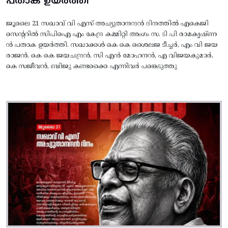
പതാക ഉയർത്തി
ജൂലൈ 21 സഖാവ് വി എസ് അച്യുതാനന്ദൻ ദിനത്തിൽ എകെജി
സെന്ററിൽ സിപിഐ എം കേന്ദ്ര കമ്മിറ്റി അംഗം സ. ടി പി രാമകൃഷ്‌ണ
ൻ പതാക ഉയർത്തി. സഖാക്കൾ കെ കെ ശൈലജ ടീച്ചർ, എം വി ജയ
രാജൻ, കെ കെ ജയചന്ദ്രൻ, സി എൻ മോഹനൻ, എ വിജയകുമാർ,
കെ സജീവൻ, ബിജു കണ്ടക്കൈ എന്നിവർ പങ്കെടുത്തു