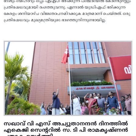
ദേശും ബീഹാറും ഒപ്പം എഎപി ഭരിക്കുന്ന പഞ്ചാബിൽ കോൺഗ്രസ്സും
പ്രതിഷേധവുമായി രംഗത്തുവന്നു. എന്നാൽ യുഡിഎഫ് ഭരിക്കുന്ന
കേരളം ശനിയാഴ്ച വിജ്ഞാപനമിറക്കുക മാത്രമാണ് ചെയ്തത്. ഒരു
പ്രതിഷേധവും മുഖ്യമന്ത്രിയുടെ ഭാഗത്തുനിന്നുണ്ടായില്ല.
സഖാവ് വി എസ് അച്യുതാനന്ദൻ ദിനത്തിൽ
എകെജി സെന്ററിൽ സ. ടി പി രാമകൃഷ്‌ണൻ