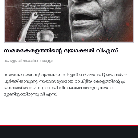
സമരകേരളത്തിൻ്റെ ദ്വയാക്ഷരി വിഎസ്
സ. എം വി ഗോവിന്ദൻ മാസ്റ്റർ
സമരകേരളത്തിൻ്റെ ദ്വയാക്ഷരി വിഎസ് ഓർമ്മയായിട്ട് ഒരു വർഷം
പൂർത്തിയാവുന്നു. സംഭവസമൃദ്ധമായ രാഷ്ട്രീയ കേരളത്തിന്റെ പ്ര
യാണത്തിൽ വഴിവിളക്കായി നിലകൊണ്ട അതുല്യനായ ക
മ്യൂണിസ്റ്റായിരുന്നു വി എസ്.