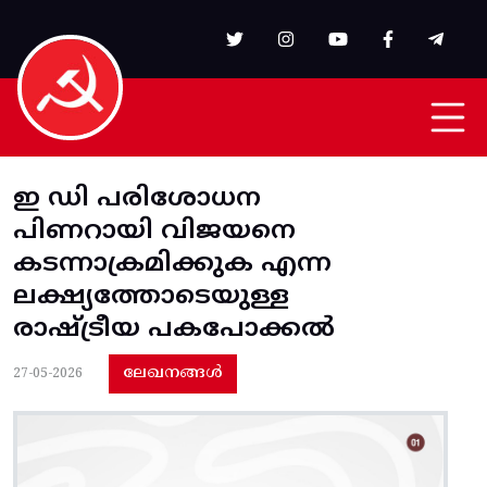
Skip to main content
ഇ ഡി പരിശോധന
പിണറായി വിജയനെ
കടന്നാക്രമിക്കുക എന്ന
ലക്ഷ്യത്തോടെയുള്ള
രാഷ്ട്രീയ പകപോക്കൽ
ലേഖനങ്ങൾ
27-05-2026