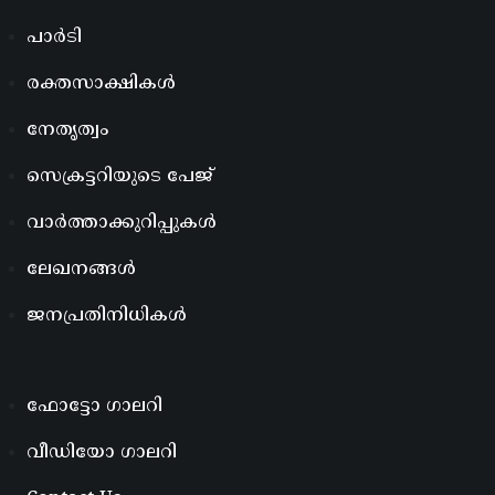
പാർടി
രക്തസാക്ഷികൾ
നേതൃത്വം
സെക്രട്ടറിയുടെ പേജ്
വാർത്താക്കുറിപ്പുകൾ
ലേഖനങ്ങൾ
ജനപ്രതിനിധികൾ
ഫോട്ടോ ഗാലറി
വീഡിയോ ഗാലറി