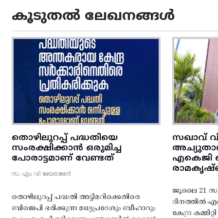
കൂടുതൽ ലേഖനങ്ങൾ
തൊഴിലുറപ്പ് പദ്ധതിയെ
സഖാവ് വ
സംരക്ഷിക്കാൻ ഒരുമിച്ച
അച്യുതാ
പോരാട്ടമാണ് വേണ്ടത്
എകെജി സെ
രാമകൃഷ്
സ. എം വി ജയരാജൻ
ജൂലൈ 21 സഖ
തൊഴിലുറപ്പ് പദ്ധതി അട്ടിമറിക്കെതിരെ
ദിനത്തിൽ 
ബിജെപി ഭരിക്കുന്ന മധ്യപ്രദേശും ബീഹാറും
കേന്ദ്ര കമ്മി