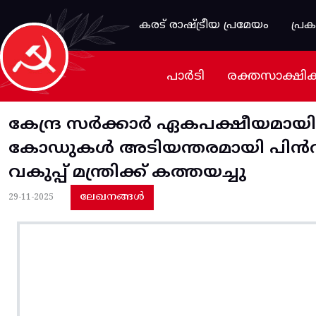
Skip to main content
കരട് രാഷ്ട്രീയ പ്രമേയം
പ്ര
പാർടി
രക്തസാക്ഷി
കേന്ദ്ര സർക്കാർ ഏകപക്ഷീയമായി 
കോഡുകൾ അടിയന്തരമായി പിൻവലിക്
വകുപ്പ് മന്ത്രിക്ക് കത്തയച്ചു
ലേഖനങ്ങൾ
29-11-2025