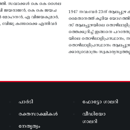
്തി. സഖാക്കൾ കെ കെ ശൈല
എം വി ജയരാജൻ, കെ കെ ജയച
1947 നവംബർ 23ന് ആലപ്പുഴ കിട
 എൻ മോഹനൻ, എ വിജയകുമാർ,
മൈതാനത്ത്‌ കൂടിയ യോഗത്
ബിജു കണ്ടക്കൈ എന്നിവർ
സ് ആലപ്പുഴയിലെ തൊഴിലാളിപ
ത്തെക്കുറിച്ച് ഇങ്ങനെ പറഞ്ഞ
യിലെ തൊഴിലാളിപ്രസ്ഥാനം, നാ
തൊഴിലാളിപ്രസ്ഥാനം ആലപ്പുഴ
ക്കാരുടെമാത്രം സ്വകാര്യസ്വത്തല്
പാർടി
ഫോട്ടോ ഗാലറി
രക്തസാക്ഷികൾ
വീഡിയോ
ഗാലറി
നേതൃത്വം