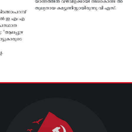
യാണത്തിൽ വഴിവിളക്കായി നിലകൊണ്ട അ
തുല്യനായ കമ്യൂണിസ്റ്റായിരുന്നു വി എസ്.
ങ്ങാംപറമ്പ്‌
തിൽ ഇ എം എ
്രസ്ഥാന
ു: “ആലപ്പുഴ
ട്ടുകാരുടെ
ല.