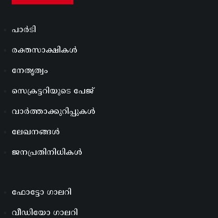
പാർടി
രക്തസാക്ഷികൾ
നേതൃത്വം
സെക്രട്ടറിയുടെ പേജ്
വാർത്താക്കുറിപ്പുകൾ
ലേഖനങ്ങൾ
ജനപ്രതിനിധികൾ
ഫോട്ടോ ഗാലറി
വീഡിയോ ഗാലറി