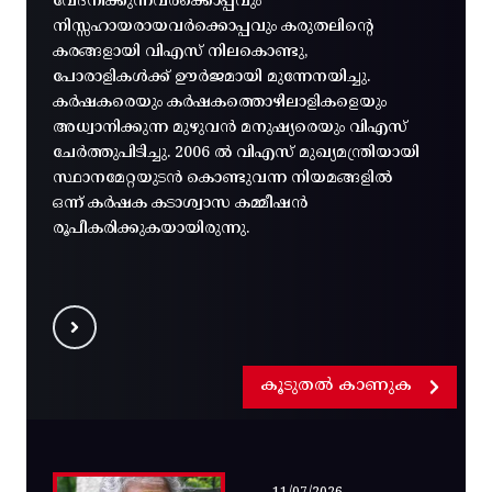
വേദനിക്കുന്നവർക്കൊപ്പവും
നിസ്സഹായരായവർക്കൊപ്പവും കരുതലിന്റെ
കരങ്ങളായി വിഎസ് നിലകൊണ്ടു,
പോരാളികൾക്ക് ഊർജമായി മുന്നേനയിച്ചു.
കർഷകരെയും കർഷകത്തൊഴിലാളികളെയും
അധ്വാനിക്കുന്ന മുഴുവൻ മനുഷ്യരെയും വിഎസ്
ചേർത്തുപിടിച്ചു. 2006 ൽ വിഎസ് മുഖ്യമന്ത്രിയായി
സ്ഥാനമേറ്റയുടൻ കൊണ്ടുവന്ന നിയമങ്ങളിൽ
ഒന്ന് കർഷക കടാശ്വാസ കമ്മീഷൻ
രൂപീകരിക്കുകയായിരുന്നു.
കൂടുതൽ കാണുക