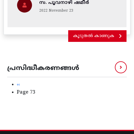
സ. പൂവനാഴി ഷമീർ
2022 November 23
കൂടുതൽ കാണുക
പ്രസിദ്ധീകരണങ്ങൾ
Pagination
Previous page
‹‹
Page 73