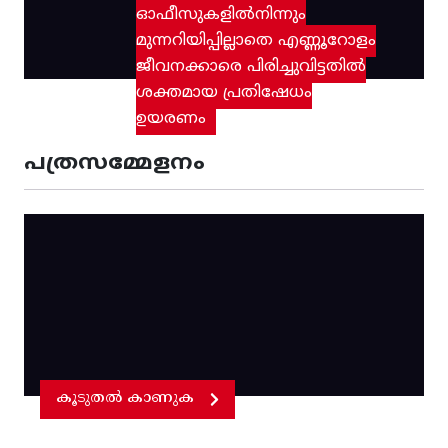
ഓഫീസുകളിൽനിന്നും
മുന്നറിയിപ്പില്ലാതെ എണ്ണൂറോളം
ജീവനക്കാരെ പിരിച്ചുവിട്ടതിൽ‌
ശക്തമായ പ്രതിഷേധം
ഉയരണം
പത്രസമ്മേളനം
കൂടുതൽ കാണുക