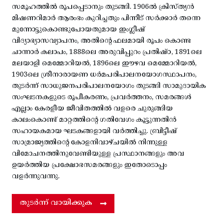
സമൂഹത്തിൽ രൂപപ്പെടാനും തുടങ്ങി. 1906ൽ ക്രിസ്ത്യൻ
മിഷണറിമാർ ആരംഭം കുറിച്ചതും പിന്നീട് സർക്കാർ തന്നെ
മുന്നോട്ടുകൊണ്ടുപോയതുമായ ഇംഗ്ലീഷ്
വിദ്യാഭ്യാസവ്യാപനം, അതിന്റെ ഫലമായി രൂപം കൊണ്ട
ചാന്നാർ കലാപം, 1888ലെ അരുവിപ്പുറം പ്രതിഷ്ഠ, 1891ലെ
മലയാളി മെമ്മോറിയൽ, 1896ലെ ഈഴവ മെമ്മോറിയൽ,
1903ലെ ശ്രീനാരായണ ധർമപരിപാലനയോഗസ്ഥാപനം,
തുടർന്ന് സാധുജനപരിപാലനയോഗം തുടങ്ങി സാമുദായിക
സംഘടനകളുടെ രൂപീകരണം, പ്രവർത്തനം, സമരങ്ങൾ
എല്ലാം കേരളീയ ജീവിതത്തിൽ വളരെ ചുരുങ്ങിയ
കാലംകൊണ്ട് മാറ്റത്തിന്റെ ഗതിവേഗം കൂട്ടുന്നതിൻ
സഹായകമായ ഘടകങ്ങളായി വർത്തിച്ചു. ബ്രിട്ടീഷ്
സാമ്രാജ്യത്തിന്റെ കോളനിവാഴ്ചയിൽ നിന്നുള്ള
വിമോചനത്തിനുവേണ്ടിയുള്ള പ്രസ്ഥാനങ്ങളും അവ
ഉയർത്തിയ പ്രക്ഷോഭസമരങ്ങളും ഇതോടൊപ്പം
വളർന്നുവന്നു.
തുടർന്ന് വായിക്കുക