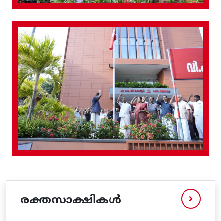
രക്തസാക്ഷികൾ