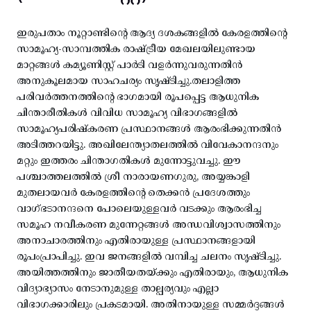
ഇരുപതാം നൂറ്റാണ്ടിന്റെ ആദ്യ ദശകങ്ങളിൽ കേരളത്തിന്റെ
സാമൂഹ്യ-സാമ്പത്തിക രാഷ്ട്രീയ മേഖലയിലുണ്ടായ
മാറ്റങ്ങൾ കമ്യൂണിസ്റ്റ് പാർടി വളർന്നുവരുന്നതിൻ
അനുകൂലമായ സാഹചര്യം സൃഷ്ടിച്ചു.തലാളിത്ത
പരിവർത്തനത്തിന്റെ ഭാഗമായി രൂപപ്പെട്ട ആധുനിക
ചിന്താരീതികൾ വിവിധ സാമൂഹ്യ വിഭാഗങ്ങളിൽ
സാമൂഹ്യപരിഷ്കരണ പ്രസ്ഥാനങ്ങൾ ആരംഭിക്കുന്നതിൻ
അടിത്തറയിട്ടു. അഖിലേന്ത്യാതലത്തിൽ വിവേകാനന്ദനും
മറ്റും ഇത്തരം ചിന്താഗതികൾ മുന്നോട്ടുവച്ചു. ഈ
പശ്ചാത്തലത്തിൽ ശ്രീ നാരായണഗുരു, അയ്യങ്കാളി
മുതലായവർ കേരളത്തിന്റെ തെക്കൻ പ്രദേശത്തും
വാഗ്ഭടാനന്ദനെ പോലെയുള്ളവർ വടക്കും ആരംഭിച്ച
സമൂഹ നവീകരണ മുന്നേറ്റങ്ങൾ അന്ധവിശ്വാസത്തിനും
അനാചാരത്തിനും എതിരായുള്ള പ്രസ്ഥാനങ്ങളായി
രൂപംപ്രാപിച്ചു. ഇവ ജനങ്ങളിൽ വമ്പിച്ച ചലനം സൃഷ്ടിച്ചു.
അയിത്തത്തിനും ജാതീയതയ്ക്കും എതിരായും, ആധുനിക
വിദ്യാഭ്യാസം നേടാനുമുള്ള താല്പര്യവും എല്ലാ
വിഭാഗക്കാരിലും പ്രകടമായി. അതിനായുള്ള സമ്മർദ്ദങ്ങൾ