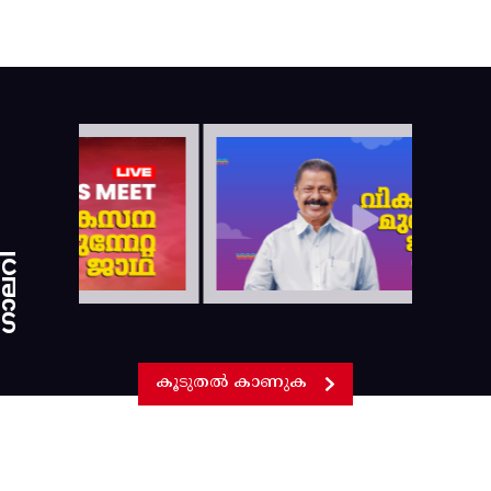
ാലറി
കൂടുതൽ കാണുക