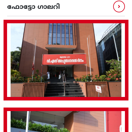
ഫോട്ടോ ഗാലറി