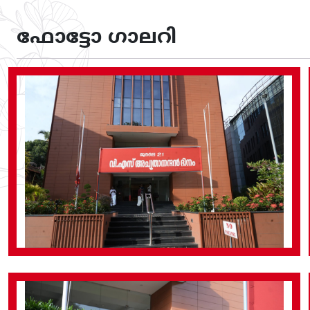
ഫോട്ടോ ഗാലറി