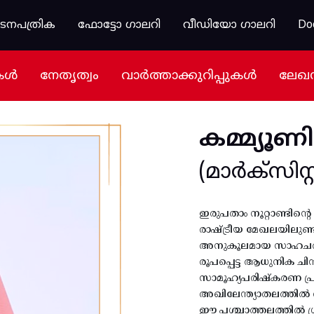
കടനപത്രിക
ഫോട്ടോ ഗാലറി
വീഡിയോ ഗാലറി
Do
കൾ
നേതൃത്വം
വാർത്താക്കുറിപ്പുകൾ
ലേഖ
കമ്മ്യൂണി
(മാർക്സിസ്റ്റ
ഇരുപതാം നൂറ്റാണ്ടിന്
രാഷ്ട്രീയ മേഖലയിലുണ്ടാ
അനുകൂലമായ സാഹചര്യം 
രൂപപ്പെട്ട ആധുനിക ചി
സാമൂഹ്യപരിഷ്കരണ പ്ര
അഖിലേന്ത്യാതലത്തിൽ വി
ഈ പശ്ചാത്തലത്തിൽ ശ്