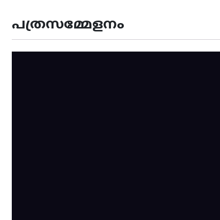
പത്രസമ്മേളനം