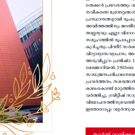
തെക്കൻ പ്രദേശത്തും 
നവീകരണ മുന്നേറ്റങ്ങ
പ്രസ്ഥാനങ്ങളായി രൂപംപ്
അയിത്തത്തിനും ജാതീയ
താല്പര്യവും എല്ലാ വിഭ
സമൂഹത്തിൽ രൂപപ്പെടാന
കുറിച്ചതും പിന്നീട് സ
വിദ്യാഭ്യാസവ്യാപനം, 
അരുവിപ്പുറം പ്രതിഷ്
മെമ്മോറിയൽ, 1903ലെ
സാധുജനപരിപാലനയോഗം
പ്രവർത്തനം, സമരങ്ങൾ
കാലംകൊണ്ട് മാറ്റത്ത
വർത്തിച്ചു. ബ്രിട്ടീഷ് 
വിമോചനത്തിനുവേണ്ടിയ
ഇതോടൊപ്പം വളർന്നുവന്
തുടർന്ന് വായിക്കു