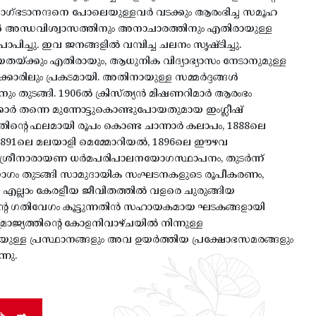
വാഗ്ഭടാനന്ദനെ പോലെയുള്ളവർ വടക്കും ആരംഭിച്ച സമൂഹ
ൾ അന്ധവിശ്വാസത്തിനും അനാചാരത്തിനും എതിരായുള്ള
രാപിച്ചു. ഇവ ജനങ്ങളിൽ വമ്പിച്ച ചലനം സൃഷ്ടിച്ചു.
തയ്ക്കും എതിരായും, ആധുനിക വിദ്യാഭ്യാസം നേടാനുമുള്ള
ാഗക്കാരിലും പ്രകടമായി. അതിനായുള്ള സമ്മർദ്ദങ്ങൾ
ും തുടങ്ങി. 1906ൽ ക്രിസ്ത്യൻ മിഷണറിമാർ ആരംഭം
ർക്കാർ തന്നെ മുന്നോട്ടുകൊണ്ടുപോയതുമായ ഇംഗ്ലീഷ്
അതിന്റെ ഫലമായി രൂപം കൊണ്ട ചാന്നാർ കലാപം, 1888ലെ
ഠ, 1891ലെ മലയാളി മെമ്മോറിയൽ, 1896ലെ ഈഴവ
 ശ്രീനാരായണ ധർമപരിപാലനയോഗസ്ഥാപനം, തുടർന്ന്
 തുടങ്ങി സാമുദായിക സംഘടനകളുടെ രൂപീകരണം,
 എല്ലാം കേരളീയ ജീവിതത്തിൽ വളരെ ചുരുങ്ങിയ
ിന്റെ ഗതിവേഗം കൂട്ടുന്നതിൻ സഹായകമായ ഘടകങ്ങളായി
സാമ്രാജ്യത്തിന്റെ കോളനിവാഴ്ചയിൽ നിന്നുള്ള
ുള്ള പ്രസ്ഥാനങ്ങളും അവ ഉയർത്തിയ പ്രക്ഷോഭസമരങ്ങളും
നു.
ക