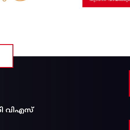
രി വിഎസ്