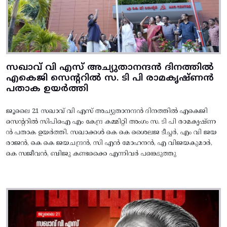
സഖാവ് വി എസ് അച്യുതാനന്ദൻ ദിനത്തിൽ
എകെജി സെന്ററിൽ സ. ടി പി രാമകൃഷ്‌ണൻ
പതാക ഉയർത്തി
ജൂലൈ 21 സഖാവ് വി എസ് അച്യുതാനന്ദൻ ദിനത്തിൽ എകെജി
സെന്ററിൽ സിപിഐ എം കേന്ദ്ര കമ്മിറ്റി അംഗം സ. ടി പി രാമകൃഷ്‌ണ
ൻ പതാക ഉയർത്തി. സഖാക്കൾ കെ കെ ശൈലജ ടീച്ചർ, എം വി ജയ
രാജൻ, കെ കെ ജയചന്ദ്രൻ, സി എൻ മോഹനൻ, എ വിജയകുമാർ,
കെ സജീവൻ, ബിജു കണ്ടക്കൈ എന്നിവർ പങ്കെടുത്തു