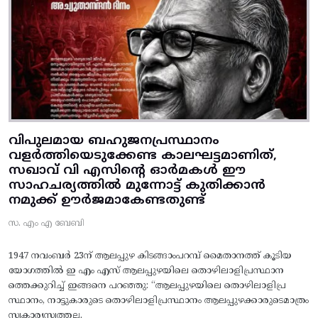
വിപുലമായ ബഹുജനപ്രസ്ഥാനം
വളർത്തിയെടുക്കേണ്ട കാലഘട്ടമാണിത്,
സഖാവ് വി എസിന്റെ ഓർമകൾ ഈ
സാഹചര്യത്തിൽ മുന്നോട്ട്‌ കുതിക്കാൻ
നമുക്ക് ഊർജമാകേണ്ടതുണ്ട്
സ. എം എ ബേബി
1947 നവംബർ 23ന് ആലപ്പുഴ കിടങ്ങാംപറമ്പ്‌ മൈതാനത്ത്‌ കൂടിയ
യോഗത്തിൽ ഇ എം എസ് ആലപ്പുഴയിലെ തൊഴിലാളിപ്രസ്ഥാന
ത്തെക്കുറിച്ച് ഇങ്ങനെ പറഞ്ഞു: “ആലപ്പുഴയിലെ തൊഴിലാളിപ്ര
സ്ഥാനം, നാട്ടുകാരുടെ തൊഴിലാളിപ്രസ്ഥാനം ആലപ്പുഴക്കാരുടെമാത്രം
സ്വകാര്യസ്വത്തല്ല.