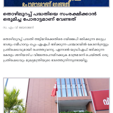
തൊഴിലുറപ്പ് പദ്ധതിയെ സംരക്ഷിക്കാൻ
ഒരുമിച്ച പോരാട്ടമാണ് വേണ്ടത്
സ. എം വി ജയരാജൻ
തൊഴിലുറപ്പ് പദ്ധതി അട്ടിമറിക്കെതിരെ ബിജെപി ഭരിക്കുന്ന മധ്യപ്ര
ദേശും ബീഹാറും ഒപ്പം എഎപി ഭരിക്കുന്ന പഞ്ചാബിൽ കോൺഗ്രസ്സും
പ്രതിഷേധവുമായി രംഗത്തുവന്നു. എന്നാൽ യുഡിഎഫ് ഭരിക്കുന്ന
കേരളം ശനിയാഴ്ച വിജ്ഞാപനമിറക്കുക മാത്രമാണ് ചെയ്തത്. ഒരു
പ്രതിഷേധവും മുഖ്യമന്ത്രിയുടെ ഭാഗത്തുനിന്നുണ്ടായില്ല.