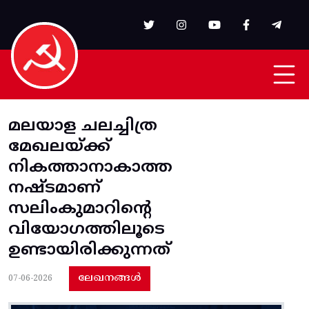
Skip to main content
മലയാള ചലച്ചിത്ര
മേഖലയ്ക്ക്
നികത്താനാകാത്ത
നഷ്‌ടമാണ്
സലിംകുമാറിൻ്റെ
വിയോഗത്തിലൂടെ
ഉണ്ടായിരിക്കുന്നത്
ലേഖനങ്ങൾ
07-06-2026