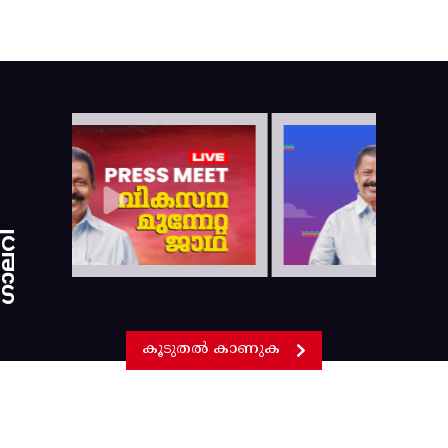
ാലറി
കൂടുതൽ കാണുക