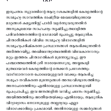
ഇരുപതാം നൂറ്റാണ്ടിന്റെ ആദ്യ ദശകങ്ങളിൽ കേരളത്തിന്റെ
സാമൂഹ്യ-സാമ്പത്തിക രാഷ്ട്രീയ മേഖലയിലുണ്ടായ
മാറ്റങ്ങൾ കമ്യൂണിസ്റ്റ് പാർടി വളർന്നുവരുന്നതിൻ
അനുകൂലമായ സാഹചര്യം സൃഷ്ടിച്ചു.തലാളിത്ത
പരിവർത്തനത്തിന്റെ ഭാഗമായി രൂപപ്പെട്ട ആധുനിക
ചിന്താരീതികൾ വിവിധ സാമൂഹ്യ വിഭാഗങ്ങളിൽ
സാമൂഹ്യപരിഷ്കരണ പ്രസ്ഥാനങ്ങൾ ആരംഭിക്കുന്നതിൻ
അടിത്തറയിട്ടു. അഖിലേന്ത്യാതലത്തിൽ വിവേകാനന്ദനും
മറ്റും ഇത്തരം ചിന്താഗതികൾ മുന്നോട്ടുവച്ചു. ഈ
പശ്ചാത്തലത്തിൽ ശ്രീ നാരായണഗുരു, അയ്യങ്കാളി
മുതലായവർ കേരളത്തിന്റെ തെക്കൻ പ്രദേശത്തും
വാഗ്ഭടാനന്ദനെ പോലെയുള്ളവർ വടക്കും ആരംഭിച്ച
സമൂഹ നവീകരണ മുന്നേറ്റങ്ങൾ അന്ധവിശ്വാസത്തിനും
അനാചാരത്തിനും എതിരായുള്ള പ്രസ്ഥാനങ്ങളായി
രൂപംപ്രാപിച്ചു. ഇവ ജനങ്ങളിൽ വമ്പിച്ച ചലനം സൃഷ്ടിച്ചു.
അയിത്തത്തിനും ജാതീയതയ്ക്കും എതിരായും, ആധുനിക
വിദ്യാഭ്യാസം നേടാനുമുള്ള താല്പര്യവും എല്ലാ
വിഭാഗക്കാരിലും പ്രകടമായി. അതിനായുള്ള സമ്മർദ്ദങ്ങൾ