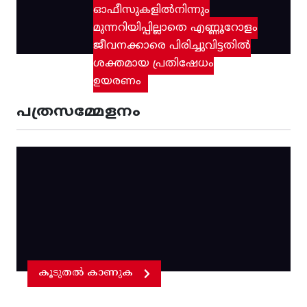
ഓഫീസുകളിൽനിന്നും
മുന്നറിയിപ്പില്ലാതെ എണ്ണൂറോളം
ജീവനക്കാരെ പിരിച്ചുവിട്ടതിൽ‌
ശക്തമായ പ്രതിഷേധം
ഉയരണം
പത്രസമ്മേളനം
കൂടുതൽ കാണുക