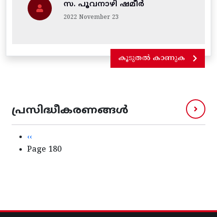
സ. പൂവനാഴി ഷമീർ
2022 November 23
കൂടുതൽ കാണുക
പ്രസിദ്ധീകരണങ്ങൾ
Pagination
Previous page
‹‹
Page 180