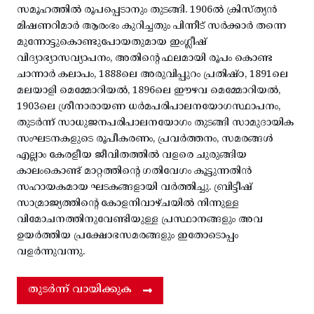
സമൂഹത്തിൽ രൂപപ്പെടാനും തുടങ്ങി. 1906ൽ ക്രിസ്ത്യൻ
മിഷണറിമാർ ആരംഭം കുറിച്ചതും പിന്നീട് സർക്കാർ തന്നെ
മുന്നോട്ടുകൊണ്ടുപോയതുമായ ഇംഗ്ലീഷ്
വിദ്യാഭ്യാസവ്യാപനം, അതിന്റെ ഫലമായി രൂപം കൊണ്ട
ചാന്നാർ കലാപം, 1888ലെ അരുവിപ്പുറം പ്രതിഷ്ഠ, 1891ലെ
മലയാളി മെമ്മോറിയൽ, 1896ലെ ഈഴവ മെമ്മോറിയൽ,
1903ലെ ശ്രീനാരായണ ധർമപരിപാലനയോഗസ്ഥാപനം,
തുടർന്ന് സാധുജനപരിപാലനയോഗം തുടങ്ങി സാമുദായിക
സംഘടനകളുടെ രൂപീകരണം, പ്രവർത്തനം, സമരങ്ങൾ
എല്ലാം കേരളീയ ജീവിതത്തിൽ വളരെ ചുരുങ്ങിയ
കാലംകൊണ്ട് മാറ്റത്തിന്റെ ഗതിവേഗം കൂട്ടുന്നതിൻ
സഹായകമായ ഘടകങ്ങളായി വർത്തിച്ചു. ബ്രിട്ടീഷ്
സാമ്രാജ്യത്തിന്റെ കോളനിവാഴ്ചയിൽ നിന്നുള്ള
വിമോചനത്തിനുവേണ്ടിയുള്ള പ്രസ്ഥാനങ്ങളും അവ
ഉയർത്തിയ പ്രക്ഷോഭസമരങ്ങളും ഇതോടൊപ്പം
വളർന്നുവന്നു.
തുടർന്ന് വായിക്കുക