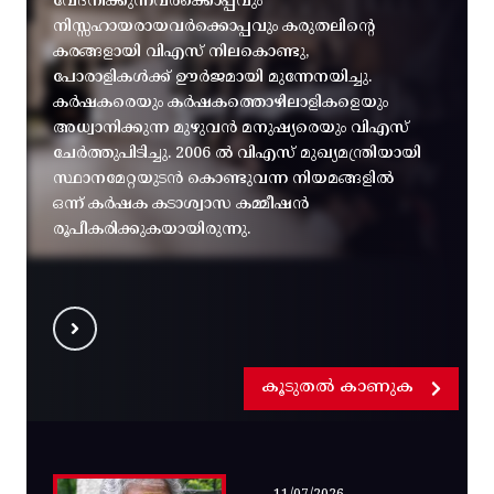
വേദനിക്കുന്നവർക്കൊപ്പവും
നിസ്സഹായരായവർക്കൊപ്പവും കരുതലിന്റെ
കരങ്ങളായി വിഎസ് നിലകൊണ്ടു,
പോരാളികൾക്ക് ഊർജമായി മുന്നേനയിച്ചു.
കർഷകരെയും കർഷകത്തൊഴിലാളികളെയും
അധ്വാനിക്കുന്ന മുഴുവൻ മനുഷ്യരെയും വിഎസ്
ചേർത്തുപിടിച്ചു. 2006 ൽ വിഎസ് മുഖ്യമന്ത്രിയായി
സ്ഥാനമേറ്റയുടൻ കൊണ്ടുവന്ന നിയമങ്ങളിൽ
ഒന്ന് കർഷക കടാശ്വാസ കമ്മീഷൻ
രൂപീകരിക്കുകയായിരുന്നു.
കൂടുതൽ കാണുക