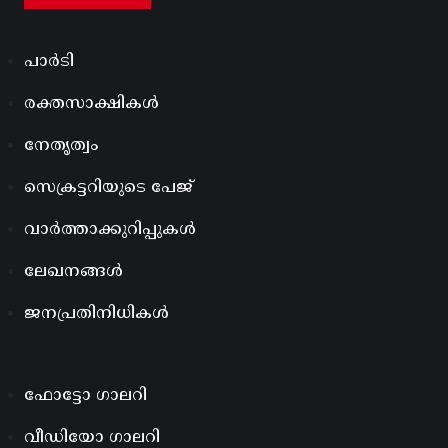
പാർടി
രക്തസാക്ഷികൾ
നേതൃത്വം
സെക്രട്ടറിയുടെ പേജ്
വാർത്താക്കുറിപ്പുകൾ
ലേഖനങ്ങൾ
ജനപ്രതിനിധികൾ
ഫോട്ടോ ഗാലറി
വീഡിയോ ഗാലറി