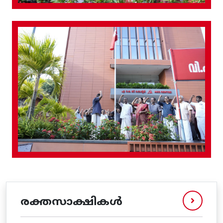
രക്തസാക്ഷികൾ