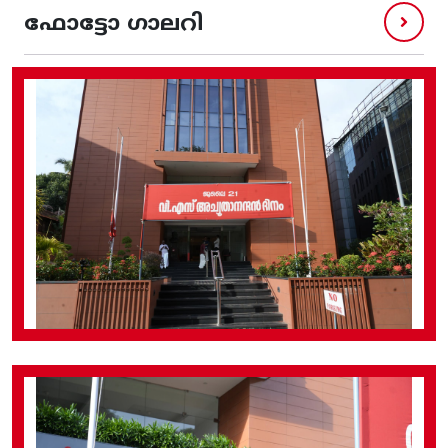
ഫോട്ടോ ഗാലറി