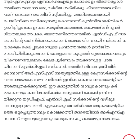
ആർഎസ്‌എസും എസ്‌ഡിപിഐയും ചോരക്കളം തീർത്തപ്പോൾ
അതിനെ തടയാൻ ഒരു വർഗീയ ശക്‌തിക്കും കീഴടങ്ങാത്ത നില
പാട്‌ സംസ്ഥാന പൊലീസ്‌ സ്വീകരിച്ചു. മതനിരപേക്ഷമായി
പൊലീസിനെ നയിക്കുന്നതു കൊണ്ടാണ്‌ കുൽസിത ശക്‌തികൾ
ശ്രമിച്ചിട്ടും കേരളം കലാപഭൂമിയാകാത്തത്‌. രാജ്യത്ത് ഹിന്ദുവർ
ഗീയതയുടെ അപകടം തടഞ്ഞുനിർത്തുന്നതിൽ എൽഡിഎഫ് സർ
ക്കാരിന്റെ പങ്ക് നിർണായകമാണ്. രണ്ടാം പിണറായി സർക്കാർ ന
വകേരളം കെട്ടിപ്പടുക്കാനുള്ള പ്രവർത്തനങ്ങൾ ഊർജിത
മാക്കിയിരിക്കുകയാണ്. കേരളത്തെ കൂടുതൽ പുരോഗമനപരവും
വികസനോന്മുഖവും ക്ഷേമപൂർണവും ആക്കാനുള്ള പാത
യിലാണ് എൽഡിഎഫ് സർക്കാർ. അതിന് വിലങ്ങുതടി തീർ
ക്കാനാണ് ആർഎസ്എസ് നേതൃത്വത്തിലുള്ള കേന്ദ്രസർക്കാരിന്റെ
ഒത്താശയോടെ സംഘപരിവാർ ഇവിടെ കൊലപാതകരാഷ്‌ട്രീയം
അരങ്ങുതകർക്കുന്നത്. ഈ കാര്യത്തിൽ നാവുകൊണ്ടും കർ
മംകൊണ്ടും കാവിശക്തികൾക്കൊപ്പമാണ് കോൺഗ്രസ് ന
യിക്കുന്ന യുഡിഎഫ്. എൽഡിഎഫ് സർക്കാരിന്റെ വഴിമുട
ക്കാനുള്ള ഈ രണ്ട് കൂട്ടരുടെയും തലതിരിഞ്ഞ അക്രമരാഷ്ട്രീയ
ത്തെ ഒറ്റപ്പെടുത്താനും കൊലക്കത്തി താഴെയിടാൻ ആർഎസ്എ
സിനോട് ആവശ്യപ്പെടാനും കേരളം സടകുടഞ്ഞെഴുന്നേൽക്കും.