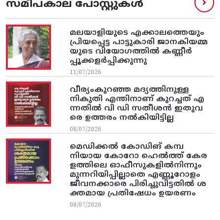
സമീപകാല പോസ്റ്റുകൾ
മലയാളിയുടെ എക്കാലത്തെയും
പ്രിയപ്പെട്ട പാട്ടുകാരി ജാനകിയമ്മ
യുടെ വിയോഗത്തിൽ കണ്ണീർ
പ്പൂക്കളർപ്പിക്കുന്നു
11/07/2026
വീര്യംകുറഞ്ഞ മദ്യത്തിനുള്ള
നികുതി എന്തിനാണ് കുറച്ചത് എ
ന്നതിൽ വി ഡി സതീശൻ ഇതുവ
രെ ഉത്തരം നൽകിയിട്ടില്ല
08/07/2026
മെഡിക്കൽ കോഡിങ് കമ്പ
നിയായ കോറോ ഹെൽത്ത് കേര
ളത്തിലെ ഓഫീസുകളിൽനിന്നും
മുന്നറിയിപ്പില്ലാതെ എണ്ണൂറോളം
ജീവനക്കാരെ പിരിച്ചുവിട്ടതിൽ‌ ശ
ക്തമായ പ്രതിഷേധം ഉയരണം
08/07/2026