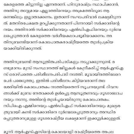
കേരളത്തെ കിട്ടുന്നില്ല എന്നതാണ്. ഹിന്ദുരാഷ്ട്രം സ്ഥാപിക്കാൻ,
അതിനു തടസ്സമായ എല്ലാത്തിനെയും അക്രമത്തിലൂടെ ആ
ണെങ്കിലും ഇല്ലാതാക്കണം. ഇതാണ് സംഘപരിവാർ ലക്ഷ്യമിടുന്ന
ത്. മതനിരപേക്ഷത ഉറപ്പിക്കുന്നതാണ് പിണറായി സർക്കാരിന്റെ
നയം. അതിനാൽ സർക്കാരിനെയും എൽഡിഎഫിനെയും ദുർബ
ലപ്പെടുത്താൻ കേരളത്തെ വർഗീയകലാപഭൂമിയാക്കണം. അ
തിനുവേണ്ടിയാണ് കൊലപാതകരാഷ്‌ട്രീയത്തെ തുടർപ്രക്രിയ
യാക്കിയിരിക്കുന്നത്.
അതിനുവേണ്ടി ആസൂത്രിതപരിപാടികളും നടപ്പാക്കുന്നുണ്ട്. ര
ണ്ടുമാസം മുമ്പ് സംസ്ഥാനത്ത് ജില്ലകൾ കേന്ദ്രീകരിച്ച് ആർഎസ്എ
സ് ഒരാഴ്‌ചത്തെ പരിശീലനപരിപാടി നടത്തി. മൂവായിരത്തിലേറെ
പേർ പങ്കെടുത്തു. ഇതിൽ പരിശീലനം കിട്ടിയവരാണ്‌ തല
ശേരിയിൽ കൊലപാതകം നടത്തിയതെന്ന് സൂചനയുണ്ട്. ദിവസ
ങ്ങൾക്ക് മുമ്പേ നേതാക്കൾ ഉൾപ്പെട്ട ആസൂത്രണവും ഗൂഢാലോച
നയും നടന്നു. അതിന്റെ തുടർച്ചയായിരുന്നു കൊലപാതകം.
സിപിഐ എമ്മിനെയും എൽഡിഎഫ് സർക്കാരിനെയും മുഖ്യശ
ത്രുവായി കണ്ട് സർക്കാരിനെ ദുർബലപ്പെടുത്താനും അസ്ഥിര
പ്പെടുത്താനുമുള്ള ഗൂഢരാഷ്‌ട്രീയ ലക്ഷ്യമാണ് ഇക്കൂട്ടർക്കുള്ളത്.
മൂന്ന്: ആർഎസ്എസിന്റെ കൊലയാളി രാഷ്‌ട്രീയത്തെ അപല