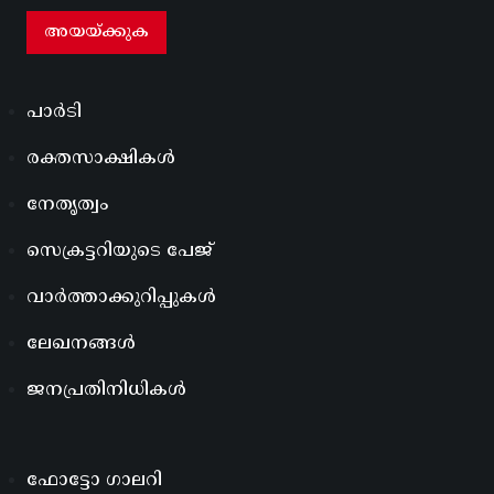
പാർടി
രക്തസാക്ഷികൾ
നേതൃത്വം
സെക്രട്ടറിയുടെ പേജ്
വാർത്താക്കുറിപ്പുകൾ
ലേഖനങ്ങൾ
ജനപ്രതിനിധികൾ
ഫോട്ടോ ഗാലറി