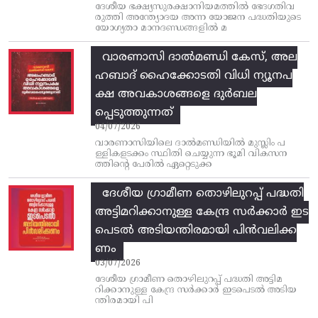
ദേശീയ ഭക്ഷ്യസുരക്ഷാനിയമത്തിൽ ഭേദഗതിവ
രുത്തി അന്ത്യോദയ അന്ന യോജന പദ്ധതിയുടെ
യോഗ്യതാ മാനദണ്ഡങ്ങളിൽ മ
വാരണാസി ദാൽമണ്ഡി കേസ്, അല
ഹബാദ് ഹൈക്കോടതി വിധി ന്യൂനപ
ക്ഷ അവകാശങ്ങളെ ദുർബല
പ്പെടുത്തുന്നത്
04/07/2026
വാരണാസിയിലെ ദാൽമണ്ഡിയിൽ മുസ്ലിം പ
ള്ളികളടക്കം സ്ഥിതി ചെയ്യുന്ന ഭൂമി വികസന
ത്തിന്റെ പേരിൽ ഏറ്റെടുക്ക
ദേശീയ ഗ്രാമീണ തൊഴിലുറപ്പ്‌ പദ്ധതി
അട്ടിമറിക്കാനുള്ള കേന്ദ്ര സര്‍ക്കാര്‍ ഇട
പെടല്‍ അടിയന്തിരമായി പിന്‍വലിക്ക
ണം
03/07/2026
ദേശീയ ഗ്രാമീണ തൊഴിലുറപ്പ്‌ പദ്ധതി അട്ടിമ
റിക്കാനുള്ള കേന്ദ്ര സര്‍ക്കാര്‍ ഇടപെടല്‍ അടിയ
ന്തിരമായി പി