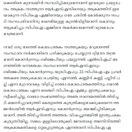
ക്കെതിരെ ക്യാമ്പയിൻ സംഘടിപ്പിക്കുമെന്നാണ് ഇവരുടെ പ്രഖ്യാപ
നം. അക്രമം നടത്തുന്ന ആർഎസ്എസിനെയും അക്രമത്തിന് ഇര
യാകുന്ന സിപിഐ എമ്മിനെയും ഒരേ ചരടിൽ കോർക്കുന്ന നടപ
ടി സംഘപരിവാറിനു വേണ്ടിയുള്ള കുഴൽവിളിയാണ്. കൊന്നും
ആക്രമിച്ചും സിപിഐ എമ്മിനെ തകർക്കാമെന്നത് വ്യാമോഹം
മാത്രമാണ്.
നാല്: ഒരു ഭാഗത്ത്‌ കൊലപാതകം നടത്തുകയും മറുഭാഗത്ത്
സംസ്ഥാന സർക്കാരിനെ പഴിക്കുകയും ചെയ്യുന്ന ദ്വിമാന തന്ത്ര
മാണ് കോൺഗ്രസും ബിജെപിയും പയറ്റുന്നത്. എൽഡിഎഫ് ഭര
ണത്തിൽ വന്നശേഷം സംസ്ഥാനത്ത് ആർഎസ്എസും
ബിജെപിയും കോൺഗ്രസും യുഡിഎഫും 22 സിപിഐ എം പ്രവർ
ത്തകരെ അരുംകൊല ചെയ്‌തു. എന്നാൽ, കണ്ണിന് കണ്ണ്, പല്ലിന് പ
ല്ല് എന്ന മുദ്രാവാക്യം വിളിച്ച് ഓരോ കൊലപാതകത്തിനും ബദൽ
കൊലപാതകം എന്ന ശൈലി സിപിഐ എമ്മും ഇടതുപക്ഷവും
സ്വീകരിച്ചില്ല. ഓരോ സംഭവത്തിനും അതേ നാണയത്തിൽ തിരിച്ച
ടി ക്ഷണിച്ചുവരുത്തി കേരളത്തെ കുരുതിക്കളമാക്കുകയെന്ന അ
ജൻഡയിൽ ആർഎസ്എസും കോൺഗ്രസും യോജിച്ചിരിക്കുക
യാണ്. അത് തിരിച്ചറിഞ്ഞ് അത്തരം വിഷച്ചൂണ്ടയിൽ ഇടതുപക്ഷം
കുരുങ്ങിയില്ല. സങ്കടം ഉള്ളിലൊതുക്കി, ജനങ്ങളെ അണിനിരത്തി
അക്രമശക്തികളെ ഒറ്റപ്പെടുത്തുക എന്നതാണ് സിപിഐ എ