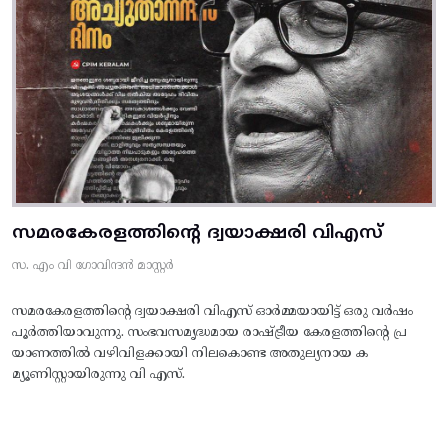
സമരകേരളത്തിൻ്റെ ദ്വയാക്ഷരി വിഎസ്
സ. എം വി ഗോവിന്ദൻ മാസ്റ്റർ
സമരകേരളത്തിൻ്റെ ദ്വയാക്ഷരി വിഎസ് ഓർമ്മയായിട്ട് ഒരു വർഷം
പൂർത്തിയാവുന്നു. സംഭവസമൃദ്ധമായ രാഷ്ട്രീയ കേരളത്തിന്റെ പ്ര
യാണത്തിൽ വഴിവിളക്കായി നിലകൊണ്ട അതുല്യനായ ക
മ്യൂണിസ്റ്റായിരുന്നു വി എസ്.