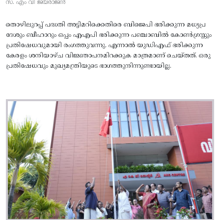
സ. എം വി ജയരാജൻ
തൊഴിലുറപ്പ് പദ്ധതി അട്ടിമറിക്കെതിരെ ബിജെപി ഭരിക്കുന്ന മധ്യപ്ര
ദേശും ബീഹാറും ഒപ്പം എഎപി ഭരിക്കുന്ന പഞ്ചാബിൽ കോൺഗ്രസ്സും
പ്രതിഷേധവുമായി രംഗത്തുവന്നു. എന്നാൽ യുഡിഎഫ് ഭരിക്കുന്ന
കേരളം ശനിയാഴ്ച വിജ്ഞാപനമിറക്കുക മാത്രമാണ് ചെയ്തത്. ഒരു
പ്രതിഷേധവും മുഖ്യമന്ത്രിയുടെ ഭാഗത്തുനിന്നുണ്ടായില്ല.