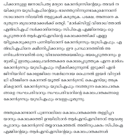
പിക്കാനുള്ള ജനാധിപത്യ മര്യാദ കോൺഗ്രസിന്റെയും അവർ ന
യിക്കുന്ന യുഡിഎഫിന്റെയും ഭാഗത്തുനിന്നുണ്ടാകുമെന്നാണ്
സാധാരണ നിലയിൽ ആളുകൾ കരുതുക. പക്ഷേ, അങ്ങനെ ക
രുതുന്ന ശുദ്ധാത്മാക്കൾക്ക് തെറ്റി. "മാർക്സിസ്റ്റ് വിരോധ'ത്താൽ
എൽഡിഎഫ് സർക്കാരിനെയും സിപിഐ എമ്മിനെയും ഒറ്റ
പ്പെടുത്താൻ ആർഎസ്എസിന്റെ കൊലക്കത്തിക്ക് എണ്ണ
യിട്ടുകൊടുക്കുന്ന പണിയിലാണ് കോൺഗ്രസും യുഡിഎഫും. എ
ൽഡിഎഫിനെ ക്ഷീണിപ്പിക്കാനും ഈ പ്രസ്ഥാനത്തിൽ അ
ണിചേർന്നവരിൽ ഒരു വിഭാഗത്തെയെങ്കിലും ഭയപ്പെടുത്താനും ഉ
ദ്ദേശിച്ച് ഇടതുപക്ഷപ്രവർത്തകരെ കൊലപ്പെടുത്തുക എന്ന മാർഗം
കോൺഗ്രസും യുഡിഎഫും സ്വീകരിക്കുന്നുണ്ട്. ഇടുക്കി എൻ
ജിനിയറിങ്‌ കോളേജിലെ സമർഥനായ ഫൈനൽ ഇയർ വിദ്യാർ
ഥി ധീരജിനെ കൊന്നത് യൂത്ത് കോൺഗ്രസ്, കെഎസ്‌യു അക്ര
മികളാണ്. കോൺഗ്രസും യുഡിഎഫും നടത്തുന്ന കൊലപാതക
ങ്ങളെ സംഘപരിവാറും സംഘപരിവാറിന്റെ കൊലപാതകങ്ങളെ
കോൺഗ്രസും യുഡിഎഫും വെള്ളപൂശുന്നു.
അതുകൊണ്ടാണ് പുന്നോലിലെ കൊലപാതകത്തെ തള്ളിപ്പറ
യാനും കൊലക്കത്തി ഉറയിലിടാൻ ആർഎസ്എസിനോട് ആവശ്യ
പ്പെടാനും കോൺഗ്രസ് തയ്യാറാകാത്തത്. അതിനുപകരം സിപിഐ
എമ്മിന്റെയും ആർഎസ്എസിന്റെയും കൊലപാതകങ്ങൾ