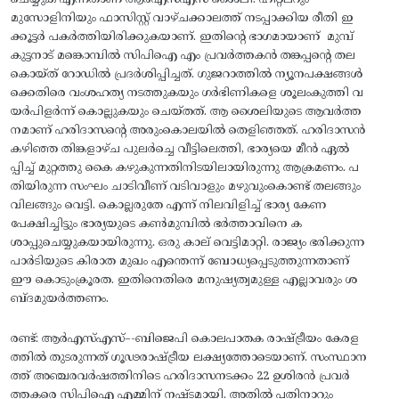
ചെയ്യുക എന്നതാണ് ആർഎസ്എസ് ശൈലി. ഹിറ്റ്‌ലറും
മുസോളിനിയും ഫാസിസ്റ്റ് വാഴ്‌ചക്കാലത്ത് നടപ്പാക്കിയ രീതി ഇ
ക്കൂട്ടർ പകർത്തിയിരിക്കുകയാണ്. ഇതിന്റെ ഭാഗമായാണ്‌ മുമ്പ്
കുട്ടനാട് മങ്കൊമ്പിൽ സിപിഐ എം പ്രവർത്തകൻ തങ്കപ്പന്റെ തല
കൊയ്‌ത്‌ റോഡിൽ പ്രദർശിപ്പിച്ചത്. ഗുജറാത്തിൽ ന്യൂനപക്ഷങ്ങൾ
ക്കെതിരെ വംശഹത്യ നടത്തുകയും ഗർഭിണികളെ ശൂലംകുത്തി വ
യർപിളർന്ന് കൊല്ലുകയും ചെയ്തത്. ആ ശൈലിയുടെ ആവർത്ത
നമാണ് ഹരിദാസന്റെ അരുംകൊലയിൽ തെളിഞ്ഞത്. ഹരിദാസൻ
കഴിഞ്ഞ തിങ്കളാഴ്‌ച പുലർച്ചെ വീട്ടിലെത്തി, ഭാര്യയെ മീൻ ഏൽ
പ്പിച്ച് മുറ്റത്തു കൈ കഴുകുന്നതിനിടയിലായിരുന്നു ആക്രമണം. പ
തിയിരുന്ന സംഘം ചാടിവീണ് വടിവാളും മഴുവുംകൊണ്ട് തലങ്ങും
വിലങ്ങും വെട്ടി. കൊല്ലരുതേ എന്ന് നിലവിളിച്ച് ഭാര്യ കേണ
പേക്ഷിച്ചിട്ടും ഭാര്യയുടെ കൺമുമ്പിൽ ഭർത്താവിനെ ക
ശാപ്പുചെയ്യുകയായിരുന്നു. ഒരു കാല് വെട്ടിമാറ്റി. രാജ്യം ഭരിക്കുന്ന
പാർടിയുടെ കിരാത മുഖം എന്തെന്ന് ബോധ്യപ്പെടുത്തുന്നതാണ്
ഈ കൊടുംക്രൂരത. ഇതിനെതിരെ മനുഷ്യത്വമുള്ള എല്ലാവരും ശ
ബ്ദമുയർത്തണം.
രണ്ട്: ആർഎസ്എസ്–-ബിജെപി കൊലപാതക രാഷ്‌ട്രീയം കേരള
ത്തിൽ തുടരുന്നത് ഗൂഢരാഷ്ട്രീയ ലക്ഷ്യത്തോടെയാണ്. സംസ്ഥാന
ത്ത് അഞ്ചരവർഷത്തിനിടെ ഹരിദാസനടക്കം 22 ഉശിരൻ പ്രവർ
ത്തകരെ സിപിഐ എമ്മിന് നഷ്ടമായി. അതിൽ പതിനാറും