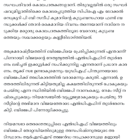
സംഘപരിവാർ കൊലപാതകങ്ങളാണ്‌. തിരുവല്ലയിൽ ഒരു സംഘർ
ഷവുമില്ലാതിരിക്കെ കൊലപ്പെടുത്തിയ സിപിഐ എം ലോക്കൽ
സെക്രട്ടറി പി ബി സന്ദീപ് കുമാറിന്റെ കുടുംബസഹായ ഫണ്ട് ബ
ന്ധുക്കൾക്ക് ഞാൻ കൈമാറിയ ദിവസം തന്നെയാണ് നാടിനെ ന
ടുക്കിയ മറ്റൊരു കൊലപാതകത്തിലൂടെ വേറൊരു കുടുംബ
ത്തെയും സഖാക്കളെയും കണ്ണീരിലാഴ്‌ത്തിയത്.
അക്രമരാഷ്ട്രീയത്തിന് ബിജെപിയെ പ്രേരിപ്പിക്കുന്നത് എന്താണ്?
പിണറായി വിജയന്റെ നേതൃത്വത്തിൽ എൽഡിഎഫിന് തുടർഭര
ണം ലഭിച്ചത് ഇക്കൂട്ടർക്ക് സഹിക്കുന്നില്ല എന്നതാണ് പ്രധാന കാര
ണം. തൂക്ക് സഭ ഉണ്ടാകുമെന്നും യുഡിഎഫ് പിന്തുണയോടെ
ബിജെപിക്ക് അധികാരത്തിൽ വരാമെന്നും കരുതി. എന്നാൽ, ഉ
ത്തരത്തിലിരുന്നത് കിട്ടിയതുമില്ല കക്ഷത്തിലിരുന്നത് പോകുകയും
ചെയ്തു എന്ന സ്ഥിതിയിൽ ബിജെപി നാണംകെട്ടു. നേമം സീറ്റ് ന
ഷ്ടപ്പെടുകയും നിയമസഭയിൽ വട്ടപ്പൂജ്യമാകുകയും ചെയ്തു. 99
സീറ്റിന്റെ അഭിമാന വിജയത്തോടെ എൽഡിഎഫിന് തുടർഭരണം
കിട്ടി. ബിജെപി പിന്നോട്ടടിക്കപ്പെട്ടു.
നിയമസഭാ തെരഞ്ഞെടുപ്പിലെ എൽഡിഎഫ് വിജയത്തിലും
ബിജെപി തോറ്റമ്പിയതിലുമുള്ള അസഹിഷ്‌ണുതയുടെ അ
ടിസ്ഥാനം ആർഎസ്എസ് അജൻഡ നടപ്പാക്കാനുള്ള മണ്ണായി