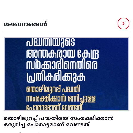
ലേഖനങ്ങൾ
തൊഴിലുറപ്പ് പദ്ധതിയെ സംരക്ഷിക്കാൻ
ഒരുമിച്ച പോരാട്ടമാണ് വേണ്ടത്