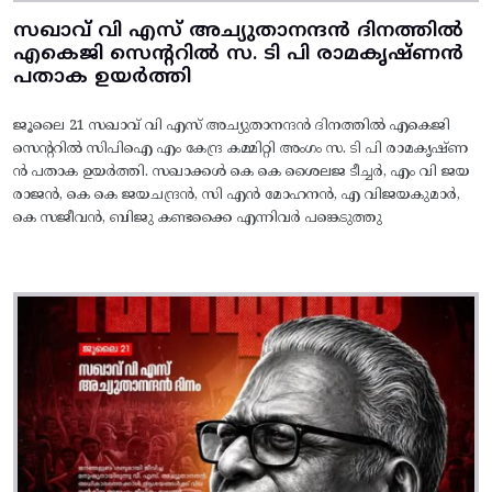
സഖാവ് വി എസ് അച്യുതാനന്ദൻ ദിനത്തിൽ
എകെജി സെന്ററിൽ സ. ടി പി രാമകൃഷ്‌ണൻ
പതാക ഉയർത്തി
ജൂലൈ 21 സഖാവ് വി എസ് അച്യുതാനന്ദൻ ദിനത്തിൽ എകെജി
സെന്ററിൽ സിപിഐ എം കേന്ദ്ര കമ്മിറ്റി അംഗം സ. ടി പി രാമകൃഷ്‌ണ
ൻ പതാക ഉയർത്തി. സഖാക്കൾ കെ കെ ശൈലജ ടീച്ചർ, എം വി ജയ
രാജൻ, കെ കെ ജയചന്ദ്രൻ, സി എൻ മോഹനൻ, എ വിജയകുമാർ,
കെ സജീവൻ, ബിജു കണ്ടക്കൈ എന്നിവർ പങ്കെടുത്തു