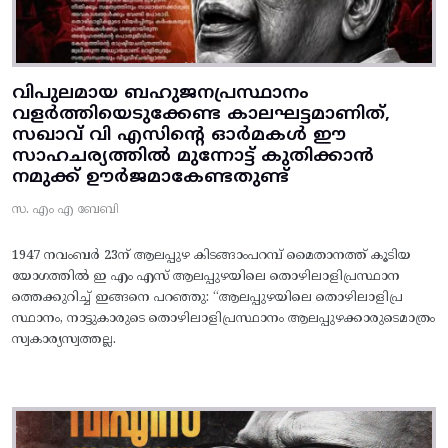
വിപുലമായ ബഹുജനപ്രസ്ഥാനം
വളർത്തിയെടുക്കേണ്ട കാലഘട്ടമാണിത്,
സഖാവ് വി എസിന്റെ ഓർമകൾ ഈ
സാഹചര്യത്തിൽ മുന്നോട്ട്‌ കുതിക്കാൻ
നമുക്ക് ഊർജമാകേണ്ടതുണ്ട്
സ. എം എ ബേബി
1947 നവംബർ 23ന് ആലപ്പുഴ കിടങ്ങാംപറമ്പ്‌ മൈതാനത്ത്‌ കൂടിയ
യോഗത്തിൽ ഇ എം എസ് ആലപ്പുഴയിലെ തൊഴിലാളിപ്രസ്ഥാന
ത്തെക്കുറിച്ച് ഇങ്ങനെ പറഞ്ഞു: “ആലപ്പുഴയിലെ തൊഴിലാളിപ്ര
സ്ഥാനം, നാട്ടുകാരുടെ തൊഴിലാളിപ്രസ്ഥാനം ആലപ്പുഴക്കാരുടെമാത്രം
സ്വകാര്യസ്വത്തല്ല.