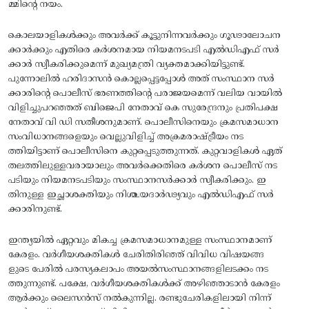
മ്മിന്റെ നയം.
കൊലയാളികൾക്കും അവർക്ക് കൂട്ടുനിന്നവർക്കും ഗൂഢാലോചന
ക്കാർക്കും എതിരെ കർശനമായ നിയമനടപടി എൽഡിഎഫ് സർ
ക്കാർ സ്വീകരിക്കുമെന്ന് മുഖ്യമന്ത്രി വ്യക്തമാക്കിയിട്ടുണ്ട്.
പുന്നോലിൽ ഹരിദാസൻ കൊല്ലപ്പെട്ടപ്പോൾ അത് സംസ്ഥാന സർ
ക്കാരിന്റെ പൊലീസ് ഭരണത്തിന്റെ പരാജയമെന്ന് വലിയ വായിൽ
വിളിച്ചുപറഞ്ഞത് ബിജെപി നേതാവ് കെ സുരേന്ദ്രനും പ്രതിപക്ഷ
നേതാവ് വി ഡി സതീശനുമാണ്. പൊലീസിനെയും ക്രമസമാധാന
സംവിധാനങ്ങളെയും വെല്ലുവിളിച്ച് അക്രമരാഷ്ട്രീയം നട
ത്തിയിട്ടാണ് പൊലീസിനെ കുറ്റപ്പെടുത്തുന്നത്. കുറ്റവാളികൾ ഏത്
തലത്തിലുള്ളവരായാലും അവർക്കെതിരെ കർശന പൊലീസ് നട
പടിയും നിയമനടപടിയും സംസ്ഥാനസർക്കാർ സ്വീകരിക്കും. ഇ
തിനുള്ള ഇച്ഛാശക്തിയും നിശ്ചയദാർഢ്യവും എൽഡിഎഫ് സർ
ക്കാരിനുണ്ട്.
ഇന്ത്യയിൽ ഏറ്റവും മികച്ച ക്രമസമാധാനമുള്ള സംസ്ഥാനമാണ്
കേരളം. വർഗീയശക്തികൾ ചേരിതിരിഞ്ഞ് വിവിധ വിഷയങ്ങ
ളുടെ പേരിൽ പരസ്യകലാപം അയൽസംസ്ഥാനങ്ങളിലടക്കം നട
ത്തുന്നുണ്ട്. പക്ഷേ, വർഗീയശക്തികൾക്ക് അഴിഞ്ഞാടാൻ കേരളം
ആർക്കും ലൈസൻസ് നൽകുന്നില്ല. രണ്ടുചേരികളിലായി നിന്ന്‌