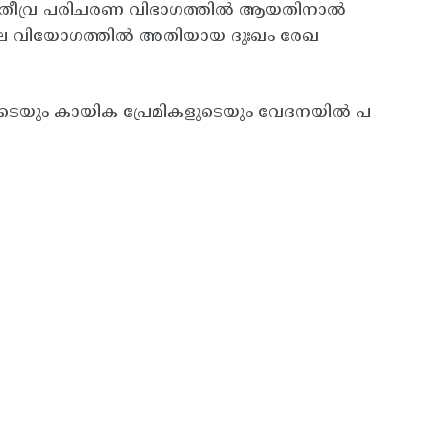
യിൽ തീവ്ര പരിചരണ വിഭാഗത്തിൽ ആയതിനാൽ
കാല വിയോഗത്തിൽ അതിയായ ദുഃഖം രേഖ
ടെയും കായിക പ്രേമികളുടെയും വേദനയിൽ പ