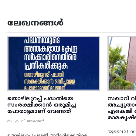
ലേഖനങ്ങൾ
തൊഴിലുറപ്പ് പദ്ധതിയെ
സഖാവ് വ
സംരക്ഷിക്കാൻ ഒരുമിച്ച
അച്യുതാ
പോരാട്ടമാണ് വേണ്ടത്
എകെജി സെ
രാമകൃഷ്
സ. എം വി ജയരാജൻ
ജൂലൈ 21 സഖ
തൊഴിലുറപ്പ് പദ്ധതി അട്ടിമറിക്കെതിരെ