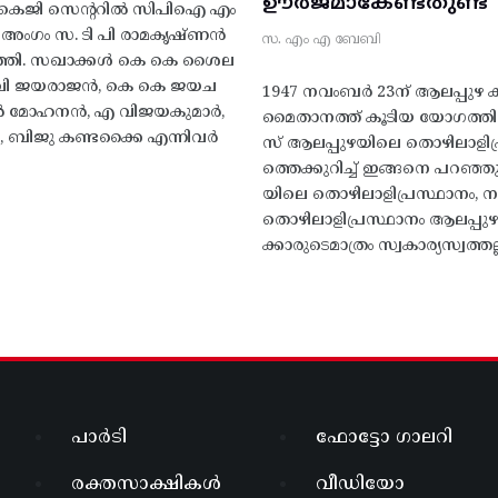
ഊർജമാകേണ്ടതുണ്ട്
എകെജി സെന്ററിൽ സിപിഐ എം
റ്റി അംഗം സ. ടി പി രാമകൃഷ്‌ണൻ
സ. എം എ ബേബി
്തി. സഖാക്കൾ കെ കെ ശൈല
എം വി ജയരാജൻ, കെ കെ ജയച
1947 നവംബർ 23ന് ആലപ്പുഴ കിട
 എൻ മോഹനൻ, എ വിജയകുമാർ,
മൈതാനത്ത്‌ കൂടിയ യോഗത്
ബിജു കണ്ടക്കൈ എന്നിവർ
സ് ആലപ്പുഴയിലെ തൊഴിലാളിപ
ത്തെക്കുറിച്ച് ഇങ്ങനെ പറഞ്ഞ
യിലെ തൊഴിലാളിപ്രസ്ഥാനം, നാ
തൊഴിലാളിപ്രസ്ഥാനം ആലപ്പുഴ
ക്കാരുടെമാത്രം സ്വകാര്യസ്വത്തല്
പാർടി
ഫോട്ടോ ഗാലറി
രക്തസാക്ഷികൾ
വീഡിയോ