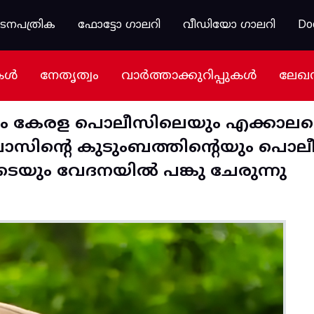
കടനപത്രിക
ഫോട്ടോ ഗാലറി
വീഡിയോ ഗാലറി
Do
കൾ
നേതൃത്വം
വാർത്താക്കുറിപ്പുകൾ
ലേഖ
ും കേരള പൊലീസിലെയും എക്കാലത
ീനിവാസിൻ്റെ കുടുംബത്തിൻ്റെയും പൊല
െയും വേദനയിൽ പങ്കു ചേരുന്നു