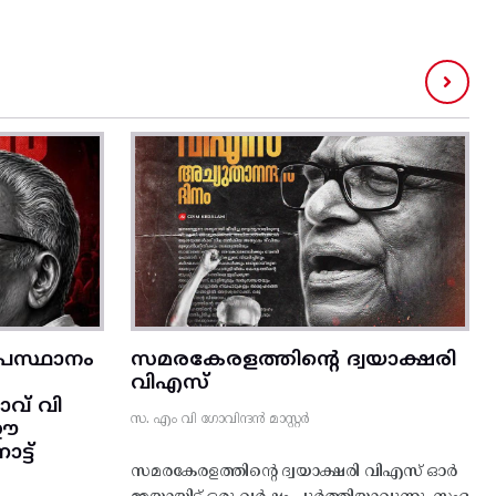
രസ്ഥാനം
സമരകേരളത്തിൻ്റെ ദ്വയാക്ഷരി
വിഎസ്
വ് വി
സ. എം വി ഗോവിന്ദൻ മാസ്റ്റർ
 ഈ
്ട്‌
സമരകേരളത്തിൻ്റെ ദ്വയാക്ഷരി വിഎസ് ഓർ