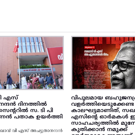
ി എസ്
വിപുലമായ ബഹുജനപ്
നന്ദൻ ദിനത്തിൽ
വളർത്തിയെടുക്കേണ്ട
ന്ററിൽ സ. ടി പി
കാലഘട്ടമാണിത്, സഖാ
‌ണൻ പതാക ഉയർത്തി
എസിന്റെ ഓർമകൾ
സാഹചര്യത്തിൽ മുന്നോട
കുതിക്കാൻ നമുക്ക്
ാവ് വി എസ് അച്യുതാനന്ദൻ