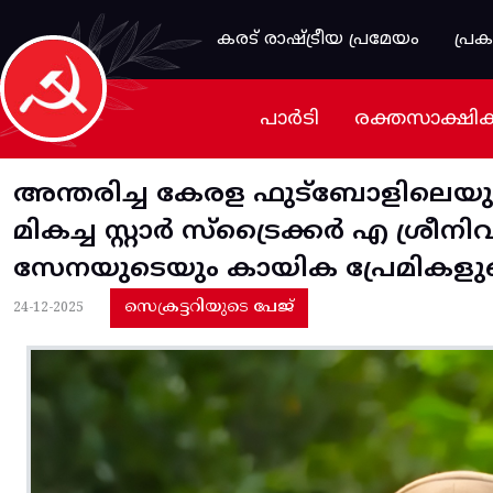
Skip to main content
കരട് രാഷ്ട്രീയ പ്രമേയം
പ്ര
പാർടി
രക്തസാക്ഷി
അന്തരിച്ച കേരള ഫുട്ബോളിലെയ
മികച്ച സ്റ്റാർ സ്ട്രൈക്കർ എ ശ്ര
സേനയുടെയും കായിക പ്രേമികളുട
സെക്രട്ടറിയുടെ പേജ്
24-12-2025