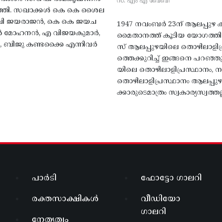
സ. എം എ ബേബി
്തി. സഖാക്കൾ കെ കെ ശൈല
എം വി ജയരാജൻ, കെ കെ ജയച
1947 നവംബർ 23ന് ആലപ്പുഴ കിട
 എൻ മോഹനൻ, എ വിജയകുമാർ,
മൈതാനത്ത്‌ കൂടിയ യോഗത്
ബിജു കണ്ടക്കൈ എന്നിവർ
സ് ആലപ്പുഴയിലെ തൊഴിലാളിപ
ത്തെക്കുറിച്ച് ഇങ്ങനെ പറഞ്ഞ
യിലെ തൊഴിലാളിപ്രസ്ഥാനം, നാ
തൊഴിലാളിപ്രസ്ഥാനം ആലപ്പുഴ
ക്കാരുടെമാത്രം സ്വകാര്യസ്വത്തല്
പാർടി
ഫോട്ടോ ഗാലറി
രക്തസാക്ഷികൾ
വീഡിയോ
ഗാലറി
നേതൃത്വം