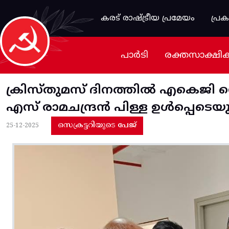
Skip to main content
കരട് രാഷ്ട്രീയ പ്രമേയം
പ്ര
പാർടി
രക്തസാക്ഷി
ക്രിസ്തുമസ് ദിനത്തിൽ എകെജി സെന
എസ് രാമചന്ദ്രൻ പിള്ള ഉൾപ്പെടെയ
സെക്രട്ടറിയുടെ പേജ്
25-12-2025