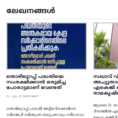
ലേഖനങ്ങൾ
തൊഴിലുറപ്പ് പദ്ധതിയെ
സഖാവ് വ
സംരക്ഷിക്കാൻ ഒരുമിച്ച
അച്യുതാ
പോരാട്ടമാണ് വേണ്ടത്
എകെജി സെ
രാമകൃഷ്
സ. എം വി ജയരാജൻ
ജൂലൈ 21 സഖ
തൊഴിലുറപ്പ് പദ്ധതി അട്ടിമറിക്കെതിരെ
ദിനത്തിൽ 
ബിജെപി ഭരിക്കുന്ന മധ്യപ്രദേശും ബീഹാറും
കേന്ദ്ര കമ്മി