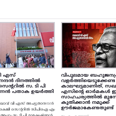
ി എസ്
വിപുലമായ ബഹുജനപ്
നന്ദൻ ദിനത്തിൽ
വളർത്തിയെടുക്കേണ്ട
ന്ററിൽ സ. ടി പി
കാലഘട്ടമാണിത്, സഖാ
‌ണൻ പതാക ഉയർത്തി
എസിന്റെ ഓർമകൾ
സാഹചര്യത്തിൽ മുന്നോട
കുതിക്കാൻ നമുക്ക്
ാവ് വി എസ് അച്യുതാനന്ദൻ
ഊർജമാകേണ്ടതുണ്ട്
എകെജി സെന്ററിൽ സിപിഐ എം
റ്റി അംഗം സ. ടി പി രാമകൃഷ്‌ണൻ