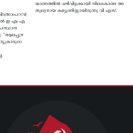
യാണത്തിൽ വഴിവിളക്കായി നിലകൊണ്ട അ
തുല്യനായ കമ്യൂണിസ്റ്റായിരുന്നു വി എസ്.
ങ്ങാംപറമ്പ്‌
തിൽ ഇ എം എ
്രസ്ഥാന
ു: “ആലപ്പുഴ
ട്ടുകാരുടെ
ല.