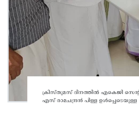
ക്രിസ്തുമസ് ദിനത്തിൽ എകെജി സെന്ററി
എസ് രാമചന്ദ്രൻ പിള്ള ഉൾപ്പെടെയുള്ള