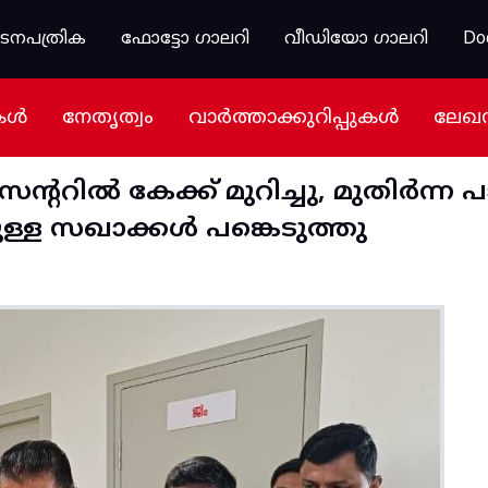
കടനപത്രിക
ഫോട്ടോ ഗാലറി
വീഡിയോ ഗാലറി
Do
കൾ
നേതൃത്വം
വാർത്താക്കുറിപ്പുകൾ
ലേഖ
്ററിൽ കേക്ക് മുറിച്ചു, മുതിർന്ന 
ുള്ള സഖാക്കൾ പങ്കെടുത്തു