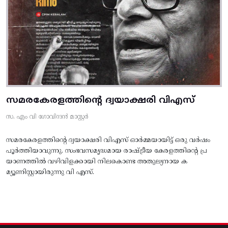
സമരകേരളത്തിൻ്റെ ദ്വയാക്ഷരി വിഎസ്
സ. എം വി ഗോവിന്ദൻ മാസ്റ്റർ
സമരകേരളത്തിൻ്റെ ദ്വയാക്ഷരി വിഎസ് ഓർമ്മയായിട്ട് ഒരു വർഷം
പൂർത്തിയാവുന്നു. സംഭവസമൃദ്ധമായ രാഷ്ട്രീയ കേരളത്തിന്റെ പ്ര
യാണത്തിൽ വഴിവിളക്കായി നിലകൊണ്ട അതുല്യനായ ക
മ്യൂണിസ്റ്റായിരുന്നു വി എസ്.