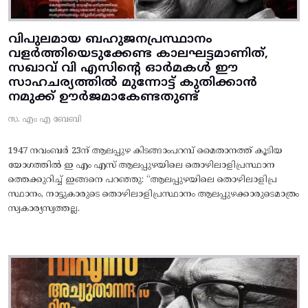
വിപുലമായ ബഹുജനപ്രസ്ഥാനം
വളർത്തിയെടുക്കേണ്ട കാലഘട്ടമാണിത്,
സഖാവ് വി എസിന്റെ ഓർമകൾ ഈ
സാഹചര്യത്തിൽ മുന്നോട്ട്‌ കുതിക്കാൻ
നമുക്ക് ഊർജമാകേണ്ടതുണ്ട്
സ. എം എ ബേബി
1947 നവംബർ 23ന് ആലപ്പുഴ കിടങ്ങാംപറമ്പ്‌ മൈതാനത്ത്‌ കൂടിയ
യോഗത്തിൽ ഇ എം എസ് ആലപ്പുഴയിലെ തൊഴിലാളിപ്രസ്ഥാന
ത്തെക്കുറിച്ച് ഇങ്ങനെ പറഞ്ഞു: “ആലപ്പുഴയിലെ തൊഴിലാളിപ്ര
സ്ഥാനം, നാട്ടുകാരുടെ തൊഴിലാളിപ്രസ്ഥാനം ആലപ്പുഴക്കാരുടെമാത്രം
സ്വകാര്യസ്വത്തല്ല.