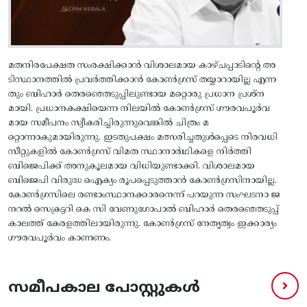
മതനിരപേക്ഷത സംരക്ഷിക്കാൻ വിശാലമായ കാഴ്ചപ്പാടിന്റെ അ
ടിസ്ഥാനത്തിൽ പ്രവർത്തിക്കാൻ കോൺ​ഗ്രസ് തയ്യാറായില്ല എന്ന
തും ബിഹാർ തെരഞ്ഞെടുപ്പിലുണ്ടായ മറ്റൊരു പ്രധാന പ്രശ്ന
മായി. പ്രധാനകക്ഷിയെന്ന നിലയിൽ കോൺ​ഗ്രസ് ​ഗൗരവപൂർവ
മായ സമീപനം സ്വീകരിച്ചിരുന്നുവെങ്കിൽ ചിത്രം മ
റ്റൊന്നാകുമായിരുന്നു. ഇടതുപക്ഷം മത്സരിച്ചതുള്‍പ്പെടെ നിരവധി
സീറ്റുകളിൽ കോൺ​ഗ്രസ് വിമത സ്ഥാനാർഥികളെ നിർത്തി
ബിജെപിക്ക് അനുകൂലമായ വിധിയുണ്ടാക്കി. വിശാലമായ
ബിജെപി വിരുദ്ധ ഐക്യം രൂപപ്പെടുത്താൻ കോൺഗ്രസിനായില്ല.
കോൺ​ഗ്രസിലെ രണ്ടാംസ്ഥാനക്കാരനെന്ന് പറയുന്ന സംഘടനാ ജ
നറൽ സെക്രട്ടറി കെ സി വേണു​ഗോപാൽ ബിഹാർ തെരഞ്ഞെടുപ്പ്
കാലത്ത് കേരളത്തിലായിരുന്നു. കോൺ​ഗ്രസ് നേതൃത്വം ഇക്കാര്യം ​
ഗൗരവപൂർവം കാണണം.
സമീപകാല പോസ്റ്റുകൾ