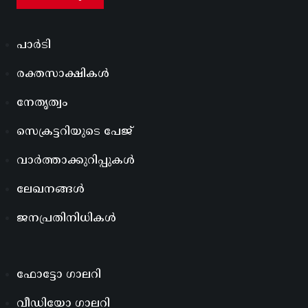
പാർടി
രക്തസാക്ഷികൾ
നേതൃത്വം
സെക്രട്ടറിയുടെ പേജ്
വാർത്താക്കുറിപ്പുകൾ
ലേഖനങ്ങൾ
ജനപ്രതിനിധികൾ
ഫോട്ടോ ഗാലറി
വീഡിയോ ഗാലറി