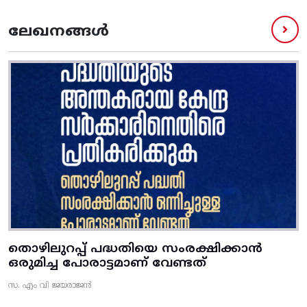
ലേഖനങ്ങൾ
തൊഴിലുറപ്പ് പദ്ധതിയെ സംരക്ഷിക്കാൻ
ഒരുമിച്ച പോരാട്ടമാണ് വേണ്ടത്
സ. എം വി ജയരാജൻ