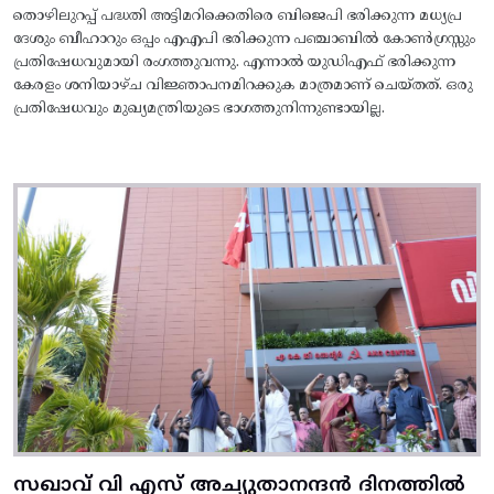
തൊഴിലുറപ്പ് പദ്ധതി അട്ടിമറിക്കെതിരെ ബിജെപി ഭരിക്കുന്ന മധ്യപ്ര
ദേശും ബീഹാറും ഒപ്പം എഎപി ഭരിക്കുന്ന പഞ്ചാബിൽ കോൺഗ്രസ്സും
പ്രതിഷേധവുമായി രംഗത്തുവന്നു. എന്നാൽ യുഡിഎഫ് ഭരിക്കുന്ന
കേരളം ശനിയാഴ്ച വിജ്ഞാപനമിറക്കുക മാത്രമാണ് ചെയ്തത്. ഒരു
പ്രതിഷേധവും മുഖ്യമന്ത്രിയുടെ ഭാഗത്തുനിന്നുണ്ടായില്ല.
സഖാവ് വി എസ് അച്യുതാനന്ദൻ ദിനത്തിൽ