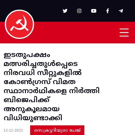
Skip to main content
ഇടതുപക്ഷം
മത്സരിച്ചതുള്‍പ്പെടെ
നിരവധി സീറ്റുകളിൽ
കോൺ​ഗ്രസ് വിമത
സ്ഥാനാർഥികളെ നിർത്തി
ബിജെപിക്ക്
അനുകൂലമായ
വിധിയുണ്ടാക്കി
സെക്രട്ടറിയുടെ പേജ്
15-11-2025