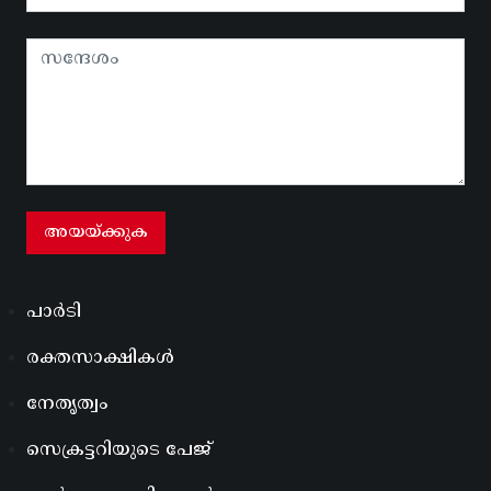
പാർടി
രക്തസാക്ഷികൾ
നേതൃത്വം
സെക്രട്ടറിയുടെ പേജ്