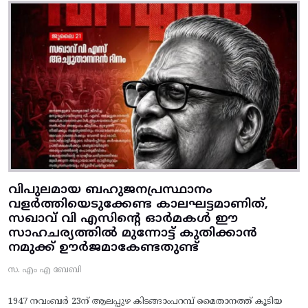
വിപുലമായ ബഹുജനപ്രസ്ഥാനം
വളർത്തിയെടുക്കേണ്ട കാലഘട്ടമാണിത്,
സഖാവ് വി എസിന്റെ ഓർമകൾ ഈ
സാഹചര്യത്തിൽ മുന്നോട്ട്‌ കുതിക്കാൻ
നമുക്ക് ഊർജമാകേണ്ടതുണ്ട്
സ. എം എ ബേബി
1947 നവംബർ 23ന് ആലപ്പുഴ കിടങ്ങാംപറമ്പ്‌ മൈതാനത്ത്‌ കൂടിയ