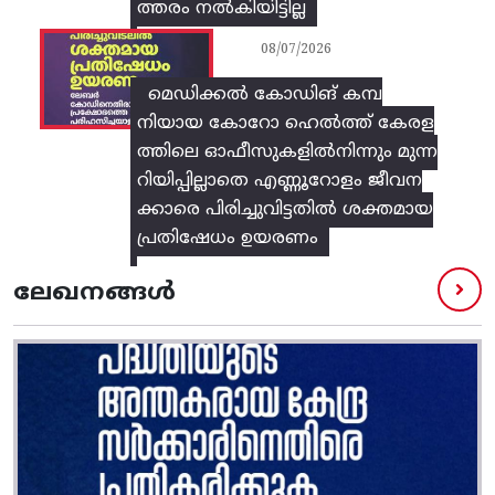
ത്തരം നൽകിയിട്ടില്ല
08/07/2026
മെഡിക്കൽ കോഡിങ് കമ്പ
നിയായ കോറോ ഹെൽത്ത് കേരള
ത്തിലെ ഓഫീസുകളിൽനിന്നും മുന്ന
റിയിപ്പില്ലാതെ എണ്ണൂറോളം ജീവന
ക്കാരെ പിരിച്ചുവിട്ടതിൽ‌ ശക്തമായ
പ്രതിഷേധം ഉയരണം
ലേഖനങ്ങൾ