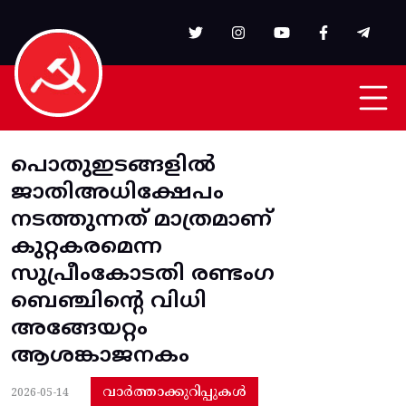
Skip to main content
പൊതുഇടങ്ങളിൽ
ജാതിഅധിക്ഷേപം
നടത്തുന്നത്‌ മാത്രമാണ്‌
കുറ്റകരമെന്ന
സുപ്രീംകോടതി രണ്ടംഗ
ബെഞ്ചിന്റെ വിധി
അങ്ങേയറ്റം
ആശങ്കാജനകം
വാർത്താക്കുറിപ്പുകൾ
2026-05-14