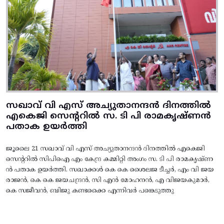
സഖാവ് വി എസ് അച്യുതാനന്ദൻ ദിനത്തിൽ
എകെജി സെന്ററിൽ സ. ടി പി രാമകൃഷ്‌ണൻ
പതാക ഉയർത്തി
ജൂലൈ 21 സഖാവ് വി എസ് അച്യുതാനന്ദൻ ദിനത്തിൽ എകെജി
സെന്ററിൽ സിപിഐ എം കേന്ദ്ര കമ്മിറ്റി അംഗം സ. ടി പി രാമകൃഷ്‌ണ
ൻ പതാക ഉയർത്തി. സഖാക്കൾ കെ കെ ശൈലജ ടീച്ചർ, എം വി ജയ
രാജൻ, കെ കെ ജയചന്ദ്രൻ, സി എൻ മോഹനൻ, എ വിജയകുമാർ,
കെ സജീവൻ, ബിജു കണ്ടക്കൈ എന്നിവർ പങ്കെടുത്തു