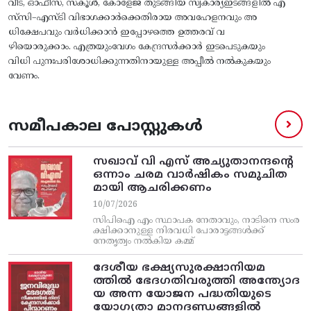
വീട്‌, ഓഫീസ്‌, സ്‌കൂൾ, കോളേജ്‌ തുടങ്ങിയ സ്വകാര്യഇടങ്ങളിൽ എ
സ്‌സി–എസ്‌ടി വിഭാഗക്കാർക്കെതിരായ അവഹേളനവും അ
ധിക്ഷേപവും വർധിക്കാൻ ഇപ്പോഴത്തെ ഉത്തരവ്‌ വ
ഴിയൊരുക്കാം. എത്രയുംവേഗം കേന്ദ്രസർക്കാർ ഇടപെടുകയും
വിധി പുനഃപരിശോധിക്കുന്നതിനായുള്ള അപ്പീൽ നൽകുകയും
വേണം.
സമീപകാല പോസ്റ്റുകൾ
സഖാവ് വി എസ്‌ അച്യുതാനന്ദന്റെ
ഒന്നാം ചരമ വാര്‍ഷികം സമുചിത
മായി ആചരിക്കണം
10/07/2026
സിപിഐ എം സ്ഥാപക നേതാവും, നാടിനെ സംര
ക്ഷിക്കാനുള്ള നിരവധി പോരാട്ടങ്ങള്‍ക്ക്‌
നേതൃത്വം നല്‍കിയ കമ്മ്
ദേശീയ ഭക്ഷ്യസുരക്ഷാനിയമ
ത്തിൽ ഭേദഗതിവരുത്തി അന്ത്യോദ
യ അന്ന യോജന പദ്ധതിയുടെ
യോഗ്യതാ മാനദണ്ഡങ്ങളിൽ