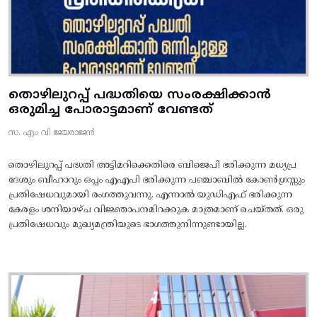
തൊഴിലുറപ്പ് പദ്ധതിയെ സംരക്ഷിക്കാൻ
ഒരുമിച്ച പോരാട്ടമാണ് വേണ്ടത്
സ. എം വി ജയരാജൻ
തൊഴിലുറപ്പ് പദ്ധതി അട്ടിമറിക്കെതിരെ ബിജെപി ഭരിക്കുന്ന മധ്യപ്ര
ദേശും ബീഹാറും ഒപ്പം എഎപി ഭരിക്കുന്ന പഞ്ചാബിൽ കോൺഗ്രസ്സും
പ്രതിഷേധവുമായി രംഗത്തുവന്നു. എന്നാൽ യുഡിഎഫ് ഭരിക്കുന്ന
കേരളം ശനിയാഴ്ച വിജ്ഞാപനമിറക്കുക മാത്രമാണ് ചെയ്തത്. ഒരു
പ്രതിഷേധവും മുഖ്യമന്ത്രിയുടെ ഭാഗത്തുനിന്നുണ്ടായില്ല.