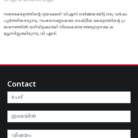
സ. എം വി ഗോവിന്ദൻ മാസ്റ്റർ
സമരകേരളത്തിൻ്റെ ദ്വയാക്ഷരി വിഎസ് ഓർമ്മയായിട്ട് ഒരു വർഷം
പൂർത്തിയാവുന്നു. സംഭവസമൃദ്ധമായ രാഷ്ട്രീയ കേരളത്തിന്റെ പ്ര
യാണത്തിൽ വഴിവിളക്കായി നിലകൊണ്ട അതുല്യനായ ക
മ്യൂണിസ്റ്റായിരുന്നു വി എസ്.
Contact