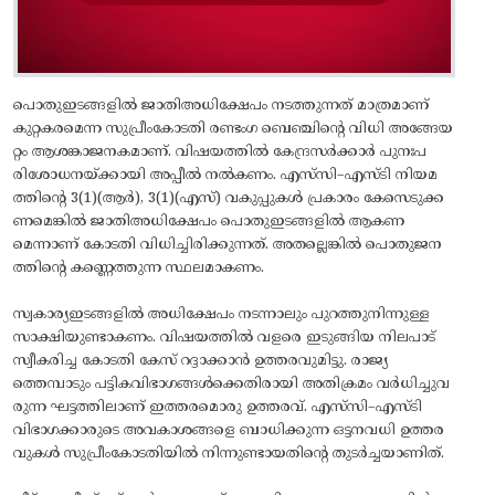
പൊതുഇടങ്ങളിൽ ജാതിഅധിക്ഷേപം നടത്തുന്നത്‌ മാത്രമാണ്‌
കുറ്റകരമെന്ന സുപ്രീംകോടതി രണ്ടംഗ ബെഞ്ചിന്റെ വിധി അങ്ങേയ
റ്റം ആശങ്കാജനകമാണ്. വിഷയത്തിൽ കേന്ദ്രസർക്കാർ പുനഃപ
രിശോധനയ്‌ക്കായി അപ്പീൽ നൽകണം. എസ്‌സി–എസ്‌ടി നിയമ
ത്തിന്റെ 3(1)(ആർ), 3(1)(എസ്‌) വകുപ്പുകൾ പ്രകാരം കേസെടുക്ക
ണമെങ്കിൽ ജാതിഅധിക്ഷേപം പൊതുഇടങ്ങളിൽ ആകണ
മെന്നാണ്‌ കോടതി വിധിച്ചിരിക്കുന്നത്‌. അതല്ലെങ്കിൽ പൊതുജന
ത്തിന്റെ കണ്ണെത്തുന്ന സ്ഥലമാകണം.
സ്വകാര്യഇടങ്ങളിൽ അധിക്ഷേപം നടന്നാലും പുറത്തുനിന്നുള്ള
സാക്ഷിയുണ്ടാകണം. വിഷയത്തിൽ വളരെ ഇടുങ്ങിയ നിലപാട്‌
സ്വീകരിച്ച കോടതി കേസ്‌ റദ്ദാക്കാൻ ഉത്തരവുമിട്ടു. രാജ്യ
ത്തെമ്പാടും പട്ടികവിഭാഗങ്ങൾക്കെതിരായി അതിക്രമം വർധിച്ചുവ
രുന്ന ഘട്ടത്തിലാണ്‌ ഇത്തരമൊരു ഉത്തരവ്‌. എസ്‌സി–എസ്‌ടി
വിഭാഗക്കാരുടെ അവകാശങ്ങളെ ബാധിക്കുന്ന ഒട്ടനവധി ഉത്തര
വുകൾ സുപ്രീംകോടതിയിൽ നിന്നുണ്ടായതിന്റെ തുടർച്ചയാണിത്‌.