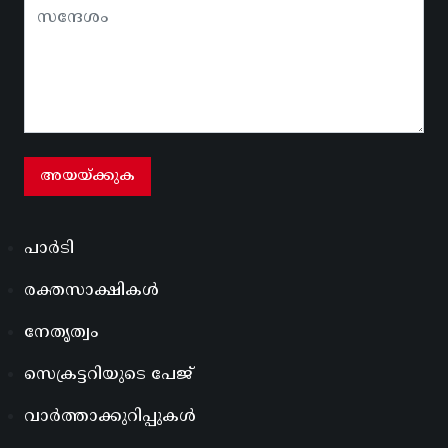
പാർടി
രക്തസാക്ഷികൾ
നേതൃത്വം
സെക്രട്ടറിയുടെ പേജ്
വാർത്താക്കുറിപ്പുകൾ