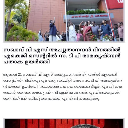
സഖാവ് വി എസ് അച്യുതാനന്ദൻ ദിനത്തിൽ
എകെജി സെന്ററിൽ സ. ടി പി രാമകൃഷ്‌ണൻ
പതാക ഉയർത്തി
ജൂലൈ 21 സഖാവ് വി എസ് അച്യുതാനന്ദൻ ദിനത്തിൽ എകെജി
സെന്ററിൽ സിപിഐ എം കേന്ദ്ര കമ്മിറ്റി അംഗം സ. ടി പി രാമകൃഷ്‌ണ
ൻ പതാക ഉയർത്തി. സഖാക്കൾ കെ കെ ശൈലജ ടീച്ചർ, എം വി ജയ
രാജൻ, കെ കെ ജയചന്ദ്രൻ, സി എൻ മോഹനൻ, എ വിജയകുമാർ,
കെ സജീവൻ, ബിജു കണ്ടക്കൈ എന്നിവർ പങ്കെടുത്തു