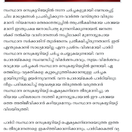
സംസ്ഥാന സെക്രട്ടറിയേറ്റില്‍ നടന്ന ചര്‍ച്ചകളുമായി ബന്ധപ്പെട്ട്‌
ചില മാധ്യമങ്ങള്‍ പ്രചരിപ്പിക്കുന്ന വാര്‍ത്ത വസ്‌തുതാ വിരുദ്ധ
മാണ്. നിയമസഭാ തെരഞ്ഞെടുപ്പില്‍ അപ്രതീക്ഷിതമായ പരാജയ
മാണ്‌ ഇടതുപക്ഷ ജനാധിപത്യ മുന്നണിക്കുണ്ടായത്‌. ജനങ്ങ
ള്‍ക്ക്‌ നല്‍കിയ വാഗ്‌ദാനങ്ങള്‍ നടപ്പിലാക്കി മുന്നോട്ടുപോയ
സംസ്ഥാന സര്‍ക്കാരിന്‌ തുടര്‍ഭരണം പ്രതീക്ഷിച്ചിരുന്നതാണ്‌. ഇത്‌
എന്തുകൊണ്ട്‌ സാധ്യമായില്ല എന്ന പ്രശ്‌നം വിശദമായി പാര്‍ടി
സംസ്ഥാന സെക്രട്ടേറിയറ്റ്‌ ചര്‍ച്ച ചെയ്യുകയുണ്ടായി. വന്ന
പോരായ്‌മകളെ സംബന്ധിച്ച്‌ വിമര്‍ശനപരവും, സ്വയം വിമര്‍ശനപ
രവുമായ ചര്‍ച്ചകള്‍ സംസ്ഥാന സെക്രട്ടേറിയറ്റിൽ ഉണ്ടായി. ഏ
തെങ്കിലും വ്യക്തികളെ കുറ്റപ്പെടുത്തിക്കൊണ്ടുള്ള ചര്‍ച്ചക
ളായിരുന്നില്ല ഉയര്‍ന്നുവന്നത്‌. വന്ന പോരായ്‌മകള്‍ പാര്‍ടിയിലുട
നീളം പരിശോധിച്ച്‌ ആവശ്യമായ തിരുത്തല്‍ വരുത്താന്‍
സംസ്ഥാന സെക്രട്ടേറിയറ്റ്‌ ഐക്യകണ്‌ഠേന തീരുമാനിച്ചു. ശ
രിയായ പരിശോധന നടത്തി മുന്നോട്ടുപോയാല്‍ ഈ പരാജയ
ത്തെ അതിജീവിക്കാന്‍ കഴിയുമെന്നും സംസ്ഥാന സെക്രട്ടേറിയറ്റ്‌
വിലയിരുത്തി.
പാര്‍ടി സംസ്ഥാന സെക്രട്ടേറിയറ്റ്‌ ഐക്യകണ്‌ഠേനയെടുത്ത ഇത്ത
രം തീരുമാനങ്ങളെ ഇകഴ്‌ത്തിക്കാണിക്കാനും, പാര്‍ടിക്കകത്ത്‌ വ്യ