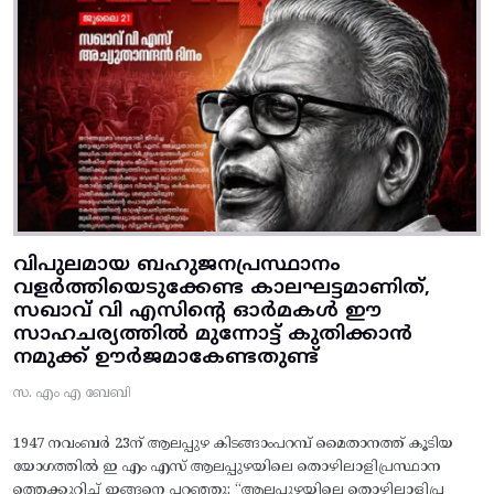
വിപുലമായ ബഹുജനപ്രസ്ഥാനം
വളർത്തിയെടുക്കേണ്ട കാലഘട്ടമാണിത്,
സഖാവ് വി എസിന്റെ ഓർമകൾ ഈ
സാഹചര്യത്തിൽ മുന്നോട്ട്‌ കുതിക്കാൻ
നമുക്ക് ഊർജമാകേണ്ടതുണ്ട്
സ. എം എ ബേബി
1947 നവംബർ 23ന് ആലപ്പുഴ കിടങ്ങാംപറമ്പ്‌ മൈതാനത്ത്‌ കൂടിയ
യോഗത്തിൽ ഇ എം എസ് ആലപ്പുഴയിലെ തൊഴിലാളിപ്രസ്ഥാന
ത്തെക്കുറിച്ച് ഇങ്ങനെ പറഞ്ഞു: “ആലപ്പുഴയിലെ തൊഴിലാളിപ്ര