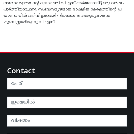
സമരകേരളത്തിൻ്റെ ദ്വയാക്ഷരി വിഎസ് ഓർമ്മയായിട്ട് ഒരു വർഷം
പൂർത്തിയാവുന്നു. സംഭവസമൃദ്ധമായ രാഷ്ട്രീയ കേരളത്തിന്റെ പ്ര
യാണത്തിൽ വഴിവിളക്കായി നിലകൊണ്ട അതുല്യനായ ക
മ്യൂണിസ്റ്റായിരുന്നു വി എസ്.
Contact