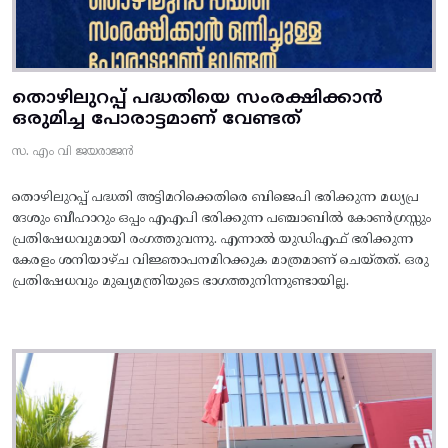
തൊഴിലുറപ്പ് പദ്ധതിയെ സംരക്ഷിക്കാൻ
ഒരുമിച്ച പോരാട്ടമാണ് വേണ്ടത്
സ. എം വി ജയരാജൻ
തൊഴിലുറപ്പ് പദ്ധതി അട്ടിമറിക്കെതിരെ ബിജെപി ഭരിക്കുന്ന മധ്യപ്ര
ദേശും ബീഹാറും ഒപ്പം എഎപി ഭരിക്കുന്ന പഞ്ചാബിൽ കോൺഗ്രസ്സും
പ്രതിഷേധവുമായി രംഗത്തുവന്നു. എന്നാൽ യുഡിഎഫ് ഭരിക്കുന്ന
കേരളം ശനിയാഴ്ച വിജ്ഞാപനമിറക്കുക മാത്രമാണ് ചെയ്തത്. ഒരു
പ്രതിഷേധവും മുഖ്യമന്ത്രിയുടെ ഭാഗത്തുനിന്നുണ്ടായില്ല.