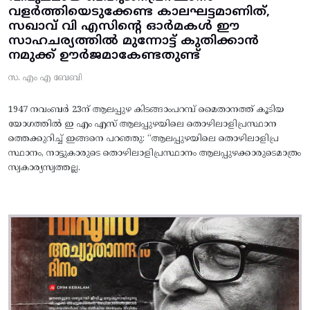
വളർത്തിയെടുക്കേണ്ട കാലഘട്ടമാണിത്,
സഖാവ് വി എസിന്റെ ഓർമകൾ ഈ
സാഹചര്യത്തിൽ മുന്നോട്ട്‌ കുതിക്കാൻ
നമുക്ക് ഊർജമാകേണ്ടതുണ്ട്
സ. എം എ ബേബി
1947 നവംബർ 23ന് ആലപ്പുഴ കിടങ്ങാംപറമ്പ്‌ മൈതാനത്ത്‌ കൂടിയ
യോഗത്തിൽ ഇ എം എസ് ആലപ്പുഴയിലെ തൊഴിലാളിപ്രസ്ഥാന
ത്തെക്കുറിച്ച് ഇങ്ങനെ പറഞ്ഞു: “ആലപ്പുഴയിലെ തൊഴിലാളിപ്ര
സ്ഥാനം, നാട്ടുകാരുടെ തൊഴിലാളിപ്രസ്ഥാനം ആലപ്പുഴക്കാരുടെമാത്രം
സ്വകാര്യസ്വത്തല്ല.