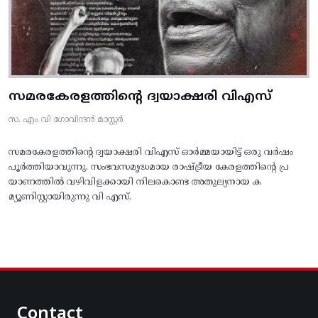
സമരകേരളത്തിൻ്റെ ദ്വയാക്ഷരി വിഎസ്
സ. എം വി ഗോവിന്ദൻ മാസ്റ്റർ
സമരകേരളത്തിൻ്റെ ദ്വയാക്ഷരി വിഎസ് ഓർമ്മയായിട്ട് ഒരു വർഷം
പൂർത്തിയാവുന്നു. സംഭവസമൃദ്ധമായ രാഷ്ട്രീയ കേരളത്തിന്റെ പ്ര
യാണത്തിൽ വഴിവിളക്കായി നിലകൊണ്ട അതുല്യനായ ക
മ്യൂണിസ്റ്റായിരുന്നു വി എസ്.
Contact