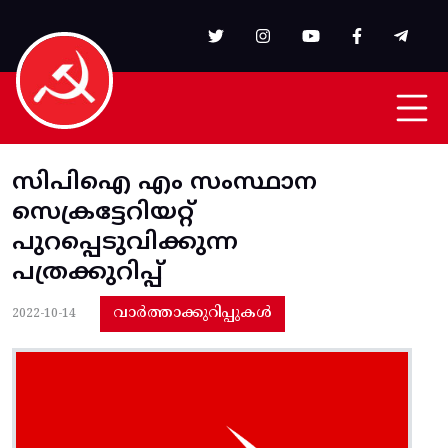
Skip to main content
സിപിഐ എം സംസ്ഥാന
സെക്രട്ടേറിയറ്റ്‌
പുറപ്പെടുവിക്കുന്ന
പത്രക്കുറിപ്പ്‌
വാർത്താക്കുറിപ്പുകൾ
2022-10-14