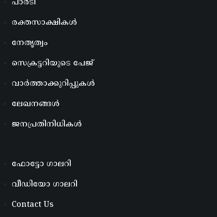
പാർടി
രക്തസാക്ഷികൾ
നേതൃത്വം
സെക്രട്ടറിയുടെ പേജ്
വാർത്താക്കുറിപ്പുകൾ
ലേഖനങ്ങൾ
ജനപ്രതിനിധികൾ
ഫോട്ടോ ഗാലറി
വീഡിയോ ഗാലറി
Contact Us