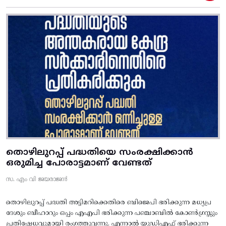
തൊഴിലുറപ്പ് പദ്ധതിയെ സംരക്ഷിക്കാൻ
ഒരുമിച്ച പോരാട്ടമാണ് വേണ്ടത്
സ. എം വി ജയരാജൻ
തൊഴിലുറപ്പ് പദ്ധതി അട്ടിമറിക്കെതിരെ ബിജെപി ഭരിക്കുന്ന മധ്യപ്ര
ദേശും ബീഹാറും ഒപ്പം എഎപി ഭരിക്കുന്ന പഞ്ചാബിൽ കോൺഗ്രസ്സും
പ്രതിഷേധവുമായി രംഗത്തുവന്നു. എന്നാൽ യുഡിഎഫ് ഭരിക്കുന്ന