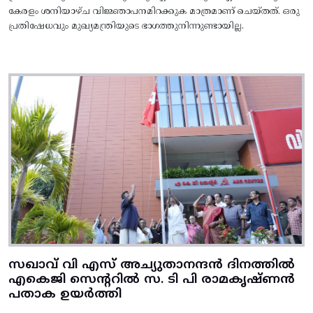
കേരളം ശനിയാഴ്ച വിജ്ഞാപനമിറക്കുക മാത്രമാണ് ചെയ്തത്. ഒരു
പ്രതിഷേധവും മുഖ്യമന്ത്രിയുടെ ഭാഗത്തുനിന്നുണ്ടായില്ല.
സഖാവ് വി എസ് അച്യുതാനന്ദൻ ദിനത്തിൽ
എകെജി സെന്ററിൽ സ. ടി പി രാമകൃഷ്‌ണൻ
പതാക ഉയർത്തി