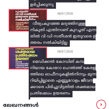
ളർപ്പിക്കുന്നു
08/07/2026
വീര്യംകുറഞ്ഞ മദ്യത്തിനുള്ള
നികുതി എന്തിനാണ് കുറച്ചത് എന്ന
തിൽ വി ഡി സതീശൻ ഇതുവരെ ഉ
ത്തരം നൽകിയിട്ടില്ല
08/07/2026
മെഡിക്കൽ കോഡിങ് കമ്പ
നിയായ കോറോ ഹെൽത്ത് കേരള
ത്തിലെ ഓഫീസുകളിൽനിന്നും മുന്ന
റിയിപ്പില്ലാതെ എണ്ണൂറോളം ജീവന
ക്കാരെ പിരിച്ചുവിട്ടതിൽ‌ ശക്തമായ
പ്രതിഷേധം ഉയരണം
ലേഖനങ്ങൾ