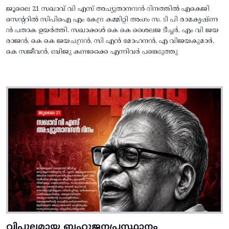
ജൂലൈ 21 സഖാവ് വി എസ് അച്യുതാനന്ദൻ ദിനത്തിൽ എകെജി
സെന്ററിൽ സിപിഐ എം കേന്ദ്ര കമ്മിറ്റി അംഗം സ. ടി പി രാമകൃഷ്‌ണ
ൻ പതാക ഉയർത്തി. സഖാക്കൾ കെ കെ ശൈലജ ടീച്ചർ, എം വി ജയ
രാജൻ, കെ കെ ജയചന്ദ്രൻ, സി എൻ മോഹനൻ, എ വിജയകുമാർ,
കെ സജീവൻ, ബിജു കണ്ടക്കൈ എന്നിവർ പങ്കെടുത്തു
വിപുലമായ ബഹുജനപ്രസ്ഥാനം