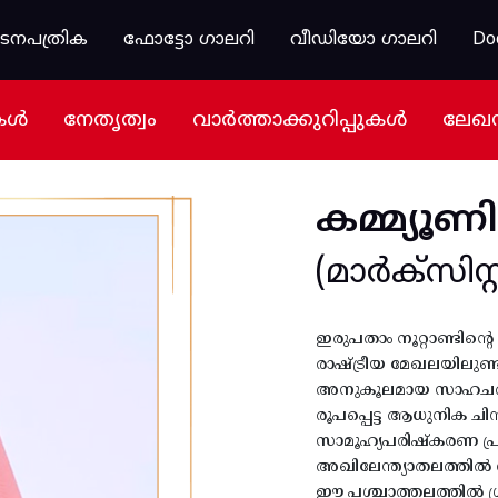
കടനപത്രിക
ഫോട്ടോ ഗാലറി
വീഡിയോ ഗാലറി
Do
കൾ
നേതൃത്വം
വാർത്താക്കുറിപ്പുകൾ
ലേഖ
കമ്മ്യൂണി
(മാർക്സിസ്റ്റ
ഇരുപതാം നൂറ്റാണ്ടിന്
രാഷ്ട്രീയ മേഖലയിലുണ്ടാ
അനുകൂലമായ സാഹചര്യം 
രൂപപ്പെട്ട ആധുനിക ചി
സാമൂഹ്യപരിഷ്കരണ പ്ര
അഖിലേന്ത്യാതലത്തിൽ വി
ഈ പശ്ചാത്തലത്തിൽ ശ്