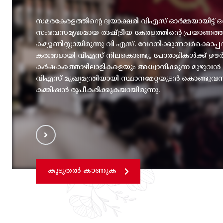
സമരകേരളത്തിൻ്റെ ദ്വയാക്ഷരി വിഎസ് ഓർമ്മയായിട്ട് ഒ
സംഭവസമൃദ്ധമായ രാഷ്ട്രീയ കേരളത്തിന്റെ പ്രയാണത
കമ്യൂണിസ്റ്റായിരുന്നു വി എസ്. വേദനിക്കുന്നവർക്കൊ
കരങ്ങളായി വിഎസ് നിലകൊണ്ടു, പോരാളികൾക്ക് ഊർജ
കർഷകത്തൊഴിലാളികളെയും അധ്വാനിക്കുന്ന മുഴുവൻ മന
വിഎസ് മുഖ്യമന്ത്രിയായി സ്ഥാനമേറ്റയുടൻ കൊണ്ടുവ
കമ്മീഷൻ രൂപീകരിക്കുകയായിരുന്നു.
കൂടുതൽ കാണുക