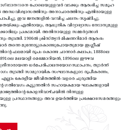
വാഗ്ഭടാനന്ദനെ പോലെയുള്ളവർ വടക്കും ആരംഭിച്ച സമൂഹ
ൾ അന്ധവിശ്വാസത്തിനും അനാചാരത്തിനും എതിരായുള്ള
രാപിച്ചു. ഇവ ജനങ്ങളിൽ വമ്പിച്ച ചലനം സൃഷ്ടിച്ചു.
തയ്ക്കും എതിരായും, ആധുനിക വിദ്യാഭ്യാസം നേടാനുമുള്ള
ാഗക്കാരിലും പ്രകടമായി. അതിനായുള്ള സമ്മർദ്ദങ്ങൾ
ും തുടങ്ങി. 1906ൽ ക്രിസ്ത്യൻ മിഷണറിമാർ ആരംഭം
ർക്കാർ തന്നെ മുന്നോട്ടുകൊണ്ടുപോയതുമായ ഇംഗ്ലീഷ്
അതിന്റെ ഫലമായി രൂപം കൊണ്ട ചാന്നാർ കലാപം, 1888ലെ
ഠ, 1891ലെ മലയാളി മെമ്മോറിയൽ, 1896ലെ ഈഴവ
 ശ്രീനാരായണ ധർമപരിപാലനയോഗസ്ഥാപനം, തുടർന്ന്
 തുടങ്ങി സാമുദായിക സംഘടനകളുടെ രൂപീകരണം,
 എല്ലാം കേരളീയ ജീവിതത്തിൽ വളരെ ചുരുങ്ങിയ
ിന്റെ ഗതിവേഗം കൂട്ടുന്നതിൻ സഹായകമായ ഘടകങ്ങളായി
സാമ്രാജ്യത്തിന്റെ കോളനിവാഴ്ചയിൽ നിന്നുള്ള
ുള്ള പ്രസ്ഥാനങ്ങളും അവ ഉയർത്തിയ പ്രക്ഷോഭസമരങ്ങളും
നു.
ക