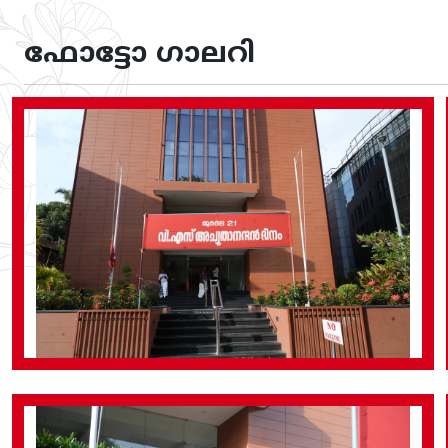
ഫോട്ടോ ഗാലറി