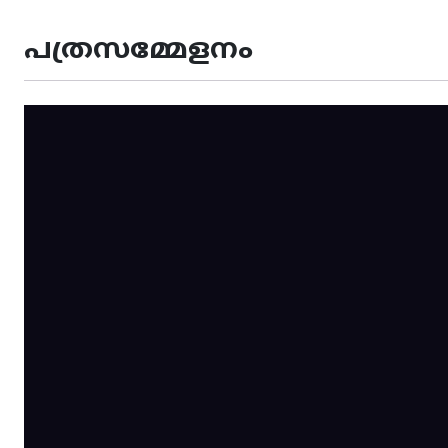
പത്രസമ്മേളനം