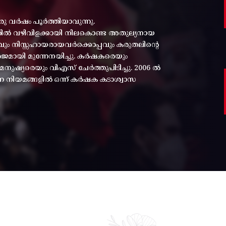
രു വർഷം പൂർത്തിയാവുന്നു.
്തിൽ വഴിവിളക്കായി നിലകൊണ്ട അതുല്യനായ
പ്പവും നിസ്സഹായരായവർക്കൊപ്പവും കരുതലിന്റെ
മായി മുന്നേനയിച്ചു. കർഷകരെയും
ുഷ്യരെയും വിഎസ് ചേർത്തുപിടിച്ചു. 2006 ൽ
ന്ന നിയമങ്ങളിൽ ഒന്ന് കർഷക കടാശ്വാസ