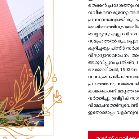
തെക്കൻ പ്രദേശത്തും 
നവീകരണ മുന്നേറ്റങ്ങ
പ്രസ്ഥാനങ്ങളായി രൂപംപ്
അയിത്തത്തിനും ജാതീയ
താല്പര്യവും എല്ലാ വിഭ
സമൂഹത്തിൽ രൂപപ്പെടാന
കുറിച്ചതും പിന്നീട് സ
വിദ്യാഭ്യാസവ്യാപനം, 
അരുവിപ്പുറം പ്രതിഷ്
മെമ്മോറിയൽ, 1903ലെ
സാധുജനപരിപാലനയോഗം
പ്രവർത്തനം, സമരങ്ങൾ
കാലംകൊണ്ട് മാറ്റത്ത
വർത്തിച്ചു. ബ്രിട്ടീഷ് 
വിമോചനത്തിനുവേണ്ടിയ
ഇതോടൊപ്പം വളർന്നുവന്
തുടർന്ന് വായിക്കു