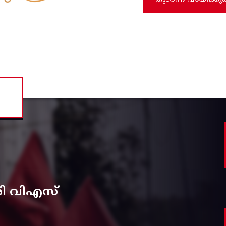
രി വിഎസ്