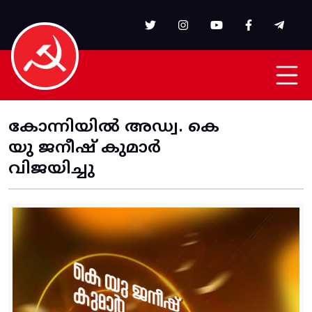
Skip to main content
കോന്നിയിൽ അഡ്വ. കെ
യു ജനീഷ് കുമാർ
വിജയിച്ചു