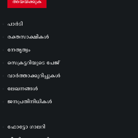
പാർടി
രക്തസാക്ഷികൾ
നേതൃത്വം
സെക്രട്ടറിയുടെ പേജ്
വാർത്താക്കുറിപ്പുകൾ
ലേഖനങ്ങൾ
ജനപ്രതിനിധികൾ
ഫോട്ടോ ഗാലറി