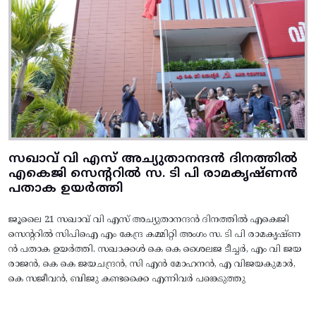
സഖാവ് വി എസ് അച്യുതാനന്ദൻ ദിനത്തിൽ
എകെജി സെന്ററിൽ സ. ടി പി രാമകൃഷ്‌ണൻ
പതാക ഉയർത്തി
ജൂലൈ 21 സഖാവ് വി എസ് അച്യുതാനന്ദൻ ദിനത്തിൽ എകെജി
സെന്ററിൽ സിപിഐ എം കേന്ദ്ര കമ്മിറ്റി അംഗം സ. ടി പി രാമകൃഷ്‌ണ
ൻ പതാക ഉയർത്തി. സഖാക്കൾ കെ കെ ശൈലജ ടീച്ചർ, എം വി ജയ
രാജൻ, കെ കെ ജയചന്ദ്രൻ, സി എൻ മോഹനൻ, എ വിജയകുമാർ,
കെ സജീവൻ, ബിജു കണ്ടക്കൈ എന്നിവർ പങ്കെടുത്തു