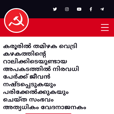
Skip to main content
കരൂരിൽ തമിഴക വെട്രി
കഴകത്തിന്റെ
റാലിക്കിടെയുണ്ടായ
അപകടത്തിൽ നിരവധി
പേർക്ക് ജീവൻ
നഷ്ടപ്പെടുകയും
പരിക്കേൽക്കുകയും
ചെയ്ത സംഭവം
അത്യധികം വേദനാജനകം