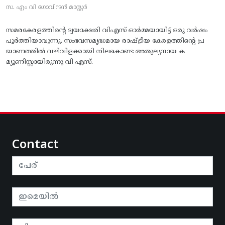
സ. എം വി ഗോവിന്ദൻ മാസ്റ്റർ
സമരകേരളത്തിൻ്റെ ദ്വയാക്ഷരി വിഎസ് ഓർമ്മയായിട്ട് ഒരു വർഷം
പൂർത്തിയാവുന്നു. സംഭവസമൃദ്ധമായ രാഷ്ട്രീയ കേരളത്തിന്റെ പ്ര
യാണത്തിൽ വഴിവിളക്കായി നിലകൊണ്ട അതുല്യനായ ക
മ്യൂണിസ്റ്റായിരുന്നു വി എസ്.
Contact