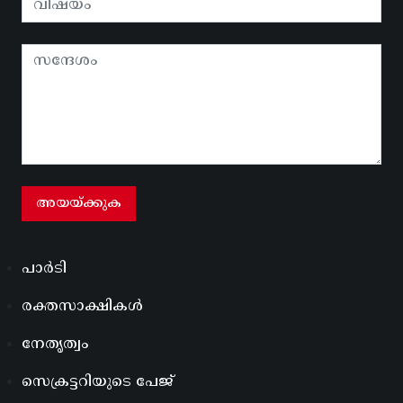
പാർടി
രക്തസാക്ഷികൾ
നേതൃത്വം
സെക്രട്ടറിയുടെ പേജ്