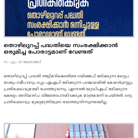
തൊഴിലുറപ്പ് പദ്ധതിയെ സംരക്ഷിക്കാൻ
ഒരുമിച്ച പോരാട്ടമാണ് വേണ്ടത്
സ. എം വി ജയരാജൻ
തൊഴിലുറപ്പ് പദ്ധതി അട്ടിമറിക്കെതിരെ ബിജെപി ഭരിക്കുന്ന മധ്യപ്ര
ദേശും ബീഹാറും ഒപ്പം എഎപി ഭരിക്കുന്ന പഞ്ചാബിൽ കോൺഗ്രസ്സും
പ്രതിഷേധവുമായി രംഗത്തുവന്നു. എന്നാൽ യുഡിഎഫ് ഭരിക്കുന്ന
കേരളം ശനിയാഴ്ച വിജ്ഞാപനമിറക്കുക മാത്രമാണ് ചെയ്തത്. ഒരു
പ്രതിഷേധവും മുഖ്യമന്ത്രിയുടെ ഭാഗത്തുനിന്നുണ്ടായില്ല.