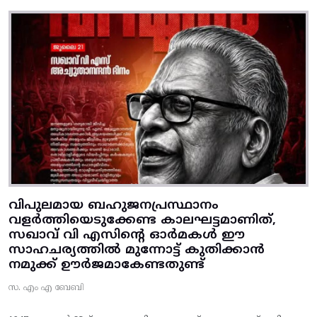
വിപുലമായ ബഹുജനപ്രസ്ഥാനം
വളർത്തിയെടുക്കേണ്ട കാലഘട്ടമാണിത്,
സഖാവ് വി എസിന്റെ ഓർമകൾ ഈ
സാഹചര്യത്തിൽ മുന്നോട്ട്‌ കുതിക്കാൻ
നമുക്ക് ഊർജമാകേണ്ടതുണ്ട്
സ. എം എ ബേബി