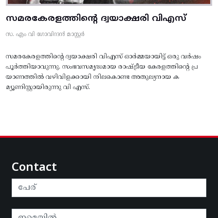
സമരകേരളത്തിൻ്റെ ദ്വയാക്ഷരി വിഎസ്
സ. എം വി ഗോവിന്ദൻ മാസ്റ്റർ
സമരകേരളത്തിൻ്റെ ദ്വയാക്ഷരി വിഎസ് ഓർമ്മയായിട്ട് ഒരു വർഷം
പൂർത്തിയാവുന്നു. സംഭവസമൃദ്ധമായ രാഷ്ട്രീയ കേരളത്തിന്റെ പ്ര
യാണത്തിൽ വഴിവിളക്കായി നിലകൊണ്ട അതുല്യനായ ക
മ്യൂണിസ്റ്റായിരുന്നു വി എസ്.
Contact