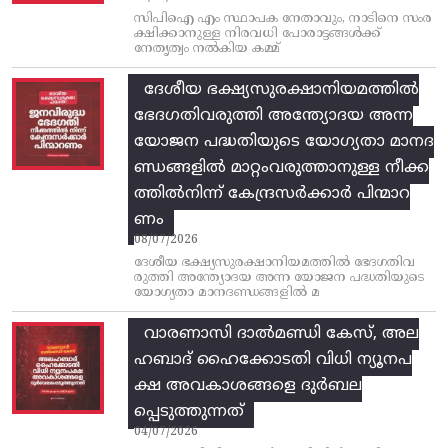
സിപിഐ എം സ്ഥാപക നേതാവും, നാടിനെ സംര
ക്ഷിക്കാനുള്ള നിരവധി പോരാട്ടങ്ങള്‍ക്ക്‌
നേതൃത്വം നല്‍കിയ കമ്മ്
ദേശീയ ഭക്ഷ്യസുരക്ഷാനിയമത്തിൽ
ഭേദഗതിവരുത്തി അന്ത്യോദയ അന്ന
യോജന പദ്ധതിയുടെ യോഗ്യതാ മാനദ
ണ്ഡങ്ങളിൽ മാറ്റംവരുത്താനുള്ള നീക്ക
ത്തിൽനിന്ന്‌ കേന്ദ്രസർക്കാർ പിന്മാറ
ണം
08/07/2026
ദേശീയ ഭക്ഷ്യസുരക്ഷാനിയമത്തിൽ ഭേദഗതിവ
രുത്തി അന്ത്യോദയ അന്ന യോജന പദ്ധതിയുടെ
യോഗ്യതാ മാനദണ്ഡങ്ങളിൽ മ
വാരണാസി ദാൽമണ്ഡി കേസ്, അല
ഹബാദ് ഹൈക്കോടതി വിധി ന്യൂനപ
ക്ഷ അവകാശങ്ങളെ ദുർബല
പ്പെടുത്തുന്നത്
04/07/2026