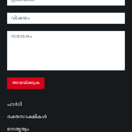
പാർടി
രക്തസാക്ഷികൾ
നേതൃത്വം