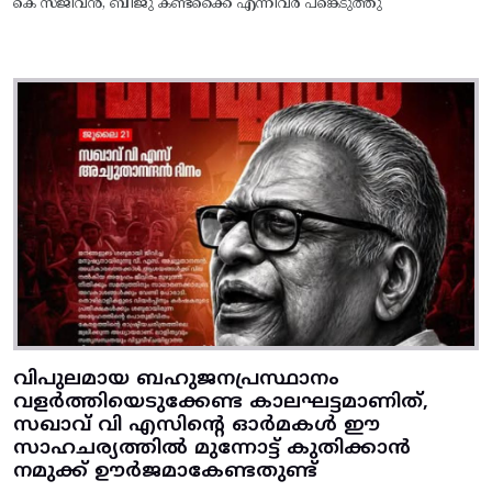
കെ സജീവൻ, ബിജു കണ്ടക്കൈ എന്നിവർ പങ്കെടുത്തു
വിപുലമായ ബഹുജനപ്രസ്ഥാനം
വളർത്തിയെടുക്കേണ്ട കാലഘട്ടമാണിത്,
സഖാവ് വി എസിന്റെ ഓർമകൾ ഈ
സാഹചര്യത്തിൽ മുന്നോട്ട്‌ കുതിക്കാൻ
നമുക്ക് ഊർജമാകേണ്ടതുണ്ട്