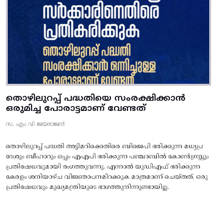
തൊഴിലുറപ്പ് പദ്ധതിയെ സംരക്ഷിക്കാൻ
ഒരുമിച്ച പോരാട്ടമാണ് വേണ്ടത്
സ. എം വി ജയരാജൻ
തൊഴിലുറപ്പ് പദ്ധതി അട്ടിമറിക്കെതിരെ ബിജെപി ഭരിക്കുന്ന മധ്യപ്ര
ദേശും ബീഹാറും ഒപ്പം എഎപി ഭരിക്കുന്ന പഞ്ചാബിൽ കോൺഗ്രസ്സും
പ്രതിഷേധവുമായി രംഗത്തുവന്നു. എന്നാൽ യുഡിഎഫ് ഭരിക്കുന്ന
കേരളം ശനിയാഴ്ച വിജ്ഞാപനമിറക്കുക മാത്രമാണ് ചെയ്തത്. ഒരു
പ്രതിഷേധവും മുഖ്യമന്ത്രിയുടെ ഭാഗത്തുനിന്നുണ്ടായില്ല.