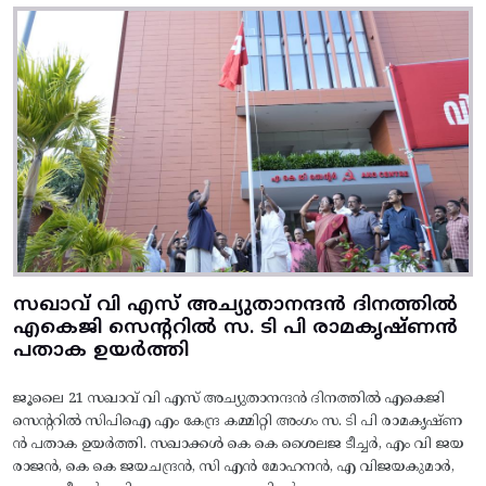
സഖാവ് വി എസ് അച്യുതാനന്ദൻ ദിനത്തിൽ
എകെജി സെന്ററിൽ സ. ടി പി രാമകൃഷ്‌ണൻ
പതാക ഉയർത്തി
ജൂലൈ 21 സഖാവ് വി എസ് അച്യുതാനന്ദൻ ദിനത്തിൽ എകെജി
സെന്ററിൽ സിപിഐ എം കേന്ദ്ര കമ്മിറ്റി അംഗം സ. ടി പി രാമകൃഷ്‌ണ
ൻ പതാക ഉയർത്തി. സഖാക്കൾ കെ കെ ശൈലജ ടീച്ചർ, എം വി ജയ
രാജൻ, കെ കെ ജയചന്ദ്രൻ, സി എൻ മോഹനൻ, എ വിജയകുമാർ,