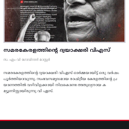
സമരകേരളത്തിൻ്റെ ദ്വയാക്ഷരി വിഎസ്
സ. എം വി ഗോവിന്ദൻ മാസ്റ്റർ
സമരകേരളത്തിൻ്റെ ദ്വയാക്ഷരി വിഎസ് ഓർമ്മയായിട്ട് ഒരു വർഷം
പൂർത്തിയാവുന്നു. സംഭവസമൃദ്ധമായ രാഷ്ട്രീയ കേരളത്തിന്റെ പ്ര
യാണത്തിൽ വഴിവിളക്കായി നിലകൊണ്ട അതുല്യനായ ക
മ്യൂണിസ്റ്റായിരുന്നു വി എസ്.