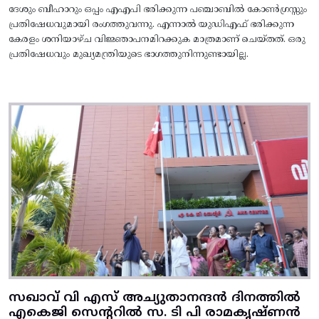
ദേശും ബീഹാറും ഒപ്പം എഎപി ഭരിക്കുന്ന പഞ്ചാബിൽ കോൺഗ്രസ്സും
പ്രതിഷേധവുമായി രംഗത്തുവന്നു. എന്നാൽ യുഡിഎഫ് ഭരിക്കുന്ന
കേരളം ശനിയാഴ്ച വിജ്ഞാപനമിറക്കുക മാത്രമാണ് ചെയ്തത്. ഒരു
പ്രതിഷേധവും മുഖ്യമന്ത്രിയുടെ ഭാഗത്തുനിന്നുണ്ടായില്ല.
സഖാവ് വി എസ് അച്യുതാനന്ദൻ ദിനത്തിൽ
എകെജി സെന്ററിൽ സ. ടി പി രാമകൃഷ്‌ണൻ