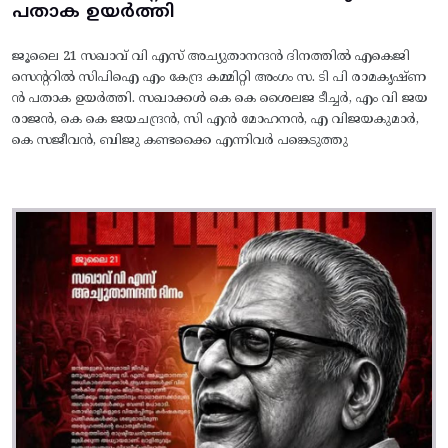
പതാക ഉയർത്തി
ജൂലൈ 21 സഖാവ് വി എസ് അച്യുതാനന്ദൻ ദിനത്തിൽ എകെജി
സെന്ററിൽ സിപിഐ എം കേന്ദ്ര കമ്മിറ്റി അംഗം സ. ടി പി രാമകൃഷ്‌ണ
ൻ പതാക ഉയർത്തി. സഖാക്കൾ കെ കെ ശൈലജ ടീച്ചർ, എം വി ജയ
രാജൻ, കെ കെ ജയചന്ദ്രൻ, സി എൻ മോഹനൻ, എ വിജയകുമാർ,
കെ സജീവൻ, ബിജു കണ്ടക്കൈ എന്നിവർ പങ്കെടുത്തു