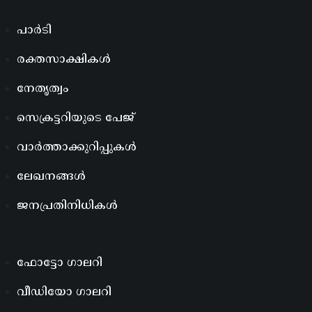
പാർടി
രക്തസാക്ഷികൾ
നേതൃത്വം
സെക്രട്ടറിയുടെ പേജ്
വാർത്താക്കുറിപ്പുകൾ
ലേഖനങ്ങൾ
ജനപ്രതിനിധികൾ
ഫോട്ടോ ഗാലറി
വീഡിയോ ഗാലറി