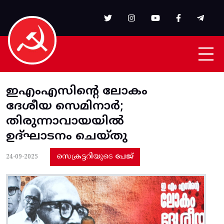
Skip to main content
ഇഎംഎസിന്റെ ലോകം
ദേശീയ സെമിനാർ;
തിരുന്നാവായയിൽ
ഉദ്ഘാടനം ചെയ്തു
സെക്രട്ടറിയുടെ പേജ്
24-09-2025