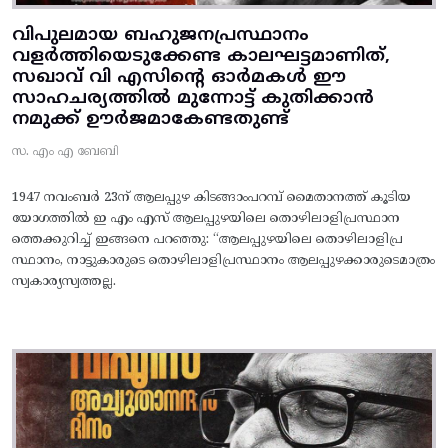
വിപുലമായ ബഹുജനപ്രസ്ഥാനം
വളർത്തിയെടുക്കേണ്ട കാലഘട്ടമാണിത്,
സഖാവ് വി എസിന്റെ ഓർമകൾ ഈ
സാഹചര്യത്തിൽ മുന്നോട്ട്‌ കുതിക്കാൻ
നമുക്ക് ഊർജമാകേണ്ടതുണ്ട്
സ. എം എ ബേബി
1947 നവംബർ 23ന് ആലപ്പുഴ കിടങ്ങാംപറമ്പ്‌ മൈതാനത്ത്‌ കൂടിയ
യോഗത്തിൽ ഇ എം എസ് ആലപ്പുഴയിലെ തൊഴിലാളിപ്രസ്ഥാന
ത്തെക്കുറിച്ച് ഇങ്ങനെ പറഞ്ഞു: “ആലപ്പുഴയിലെ തൊഴിലാളിപ്ര
സ്ഥാനം, നാട്ടുകാരുടെ തൊഴിലാളിപ്രസ്ഥാനം ആലപ്പുഴക്കാരുടെമാത്രം
സ്വകാര്യസ്വത്തല്ല.