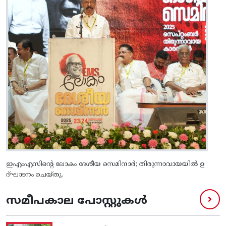
ഇഎംഎസിന്റെ ലോകം ദേശീയ സെമിനാർ; തിരുന്നാവായയിൽ ഉ
ദ്ഘാടനം ചെയ്തു.
സമീപകാല പോസ്റ്റുകൾ