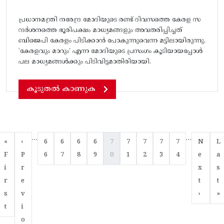
പ്രധാനമന്ത്രി നരേന്ദ്ര മോദിയുടെ രണ്ട്‌ ദിവസത്തെ കേരള സ
ന്ദർശനത്തെ ഭൂരിപക്ഷം മാധ്യമങ്ങളും അവതരിപ്പിച്ചത്‌
ബിജെപി കേരളം പിടിക്കാൻ പോകുന്നുവെന്ന മട്ടിലായിരുന്നു.
‘കേരളവും മാറും’ എന്ന മോദിയുടെ പ്രസംഗം കൂടിയായപ്പോൾ
പല മാധ്യമങ്ങൾക്കും പിടിവിട്ടമാതിരിയായി.
കൂടുതൽ കാണുക
Pagination
…
…
First page
Previous page
Page
Page
Page
Page
Current page
Page
Page
Page
Page
Next pa
La
«
‹
6
6
6
6
7
7
7
7
7
N
L
F
P
6
7
8
9
0
1
2
3
4
e
a
i
r
x
s
r
e
t
t
s
v
›
»
t
i
o