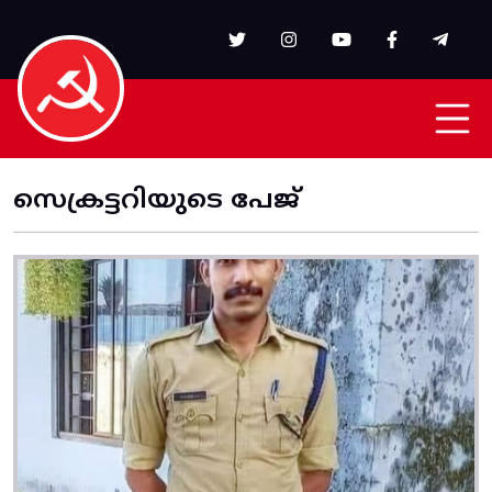
Skip to main content
സെക്രട്ടറിയുടെ പേജ്