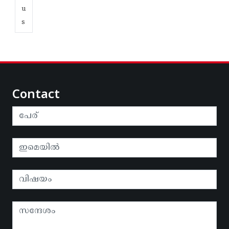
u
s
Contact