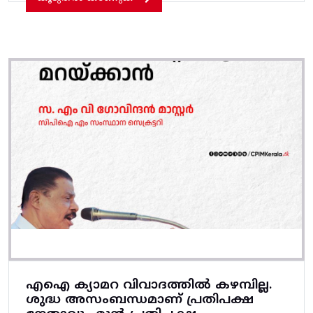
എഐ ക്യാമറ വിവാദത്തിൽ കഴമ്പില്ല.
ശുദ്ധ അസംബന്ധമാണ്‌ പ്രതിപക്ഷ