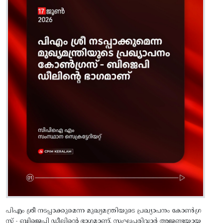
പിഎം ശ്രീ നടപ്പാക്കുമെന്ന മുഖ്യമന്ത്രിയുടെ പ്രഖ്യാപനം കോണ്‍ഗ്ര
സ്‌ - ബിജെപി ഡീലിന്റെ ഭാഗമാണ്‌. സംഘപരിവാര്‍ അജണ്ടയായ