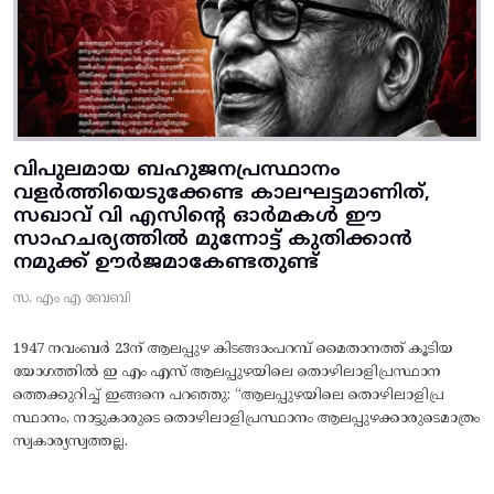
വിപുലമായ ബഹുജനപ്രസ്ഥാനം
വളർത്തിയെടുക്കേണ്ട കാലഘട്ടമാണിത്,
സഖാവ് വി എസിന്റെ ഓർമകൾ ഈ
സാഹചര്യത്തിൽ മുന്നോട്ട്‌ കുതിക്കാൻ
നമുക്ക് ഊർജമാകേണ്ടതുണ്ട്
സ. എം എ ബേബി
1947 നവംബർ 23ന് ആലപ്പുഴ കിടങ്ങാംപറമ്പ്‌ മൈതാനത്ത്‌ കൂടിയ
യോഗത്തിൽ ഇ എം എസ് ആലപ്പുഴയിലെ തൊഴിലാളിപ്രസ്ഥാന
ത്തെക്കുറിച്ച് ഇങ്ങനെ പറഞ്ഞു: “ആലപ്പുഴയിലെ തൊഴിലാളിപ്ര
സ്ഥാനം, നാട്ടുകാരുടെ തൊഴിലാളിപ്രസ്ഥാനം ആലപ്പുഴക്കാരുടെമാത്രം
സ്വകാര്യസ്വത്തല്ല.