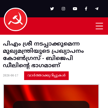
Skip to main content
പിഎം ശ്രീ നടപ്പാക്കുമെന്ന
മുഖ്യമന്ത്രിയുടെ പ്രഖ്യാപനം
കോണ്‍ഗ്രസ്‌ - ബിജെപി
ഡീലിന്റെ ഭാഗമാണ്‌
വാർത്താക്കുറിപ്പുകൾ
2026-06-17