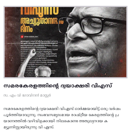
സമരകേരളത്തിൻ്റെ ദ്വയാക്ഷരി വിഎസ്
സ. എം വി ഗോവിന്ദൻ മാസ്റ്റർ
സമരകേരളത്തിൻ്റെ ദ്വയാക്ഷരി വിഎസ് ഓർമ്മയായിട്ട് ഒരു വർഷം
പൂർത്തിയാവുന്നു. സംഭവസമൃദ്ധമായ രാഷ്ട്രീയ കേരളത്തിന്റെ പ്ര
യാണത്തിൽ വഴിവിളക്കായി നിലകൊണ്ട അതുല്യനായ ക
മ്യൂണിസ്റ്റായിരുന്നു വി എസ്.