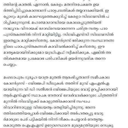
ത്തിന്റെ കാതല്‍. എന്നാല്‍, കേരളം മതനിരപേക്ഷത ഉയ
ര്‍ത്തിപ്പിടിച്ചുകൊണ്ടാണ്‌ പാഠ്യപദ്ധതികള്‍ തയ്യാറാക്കിയത്‌. ഇ
പ്പോഴും മുഗള്‍ കാലഘട്ടത്തെക്കുറിച്ച്‌ കേരളാ സിലബസില്‍ പ
ഠിപ്പിക്കുന്നുണ്ട്‌. മഹാത്മാഗാന്ധിയെ കൊലപ്പെടുത്തിയത്‌
നാഥൂറാം വിനായക്‌ ഗോഡ്‌സെയാണെന്ന ചരിത്ര സത്യം പാഠ
പുസ്‌തകത്തില്‍ നിന്ന്‌ മാറ്റിയിട്ടില്ല. സിബിഎസ്‌സി സിലബസില്‍
ഇതെല്ലാം മാറ്റിക്കഴിഞ്ഞു. കോണ്‍ഗ്രസ്‌ ഭരിക്കുന്ന സംസ്ഥാനങ്ങ
ളിലെ പാഠപുസ്‌തകങ്ങള്‍ കാവിവല്‍ക്കരിച്ച്‌ കഴിഞ്ഞു. ഈ
മാതൃകയായിരിക്കുമോ യുഡിഎഫ്‌ സ്വീകരിക്കുക. എങ്കില്‍ അ
തിശക്തമായ പ്രക്ഷോഭ പരിപാടികള്‍ ഉയര്‍ന്നുവരിക തന്നെ
ചെയ്യും.
മംഗലാപുരം ദുരൂഹ യാത്ര മുതല്‍ ആരംഭിച്ചതാണ്‌ സമീപകാല
കോണ്‍ഗ്രസ്‌ - ബിജെപി ഡീലുകള്‍. അതിന്‌ മുമ്പ്‌ എംഎല്‍എ
യായിരുന്ന വി ഡി സതീശന്‍ ബിജെപിയുടെ വോട്ട്‌ ഉറപ്പിക്കാനായി
ആര്‍എസ്‌എസ്‌ സ്ഥാപക നേതാവ്‌ ഗോള്‍വാള്‍ക്കറുടെ ചിത്രത്തിന്‌
മുന്നില്‍ നിലവിളക്ക്‌ കൊളുത്തിക്കൊണ്ട്‌ സംഘപ
രിവാറിനോടുള്ള വിധേയത്വം തെളിയിച്ചിരുന്നു. ഭരണ
ത്തിലെത്തിയപ്പോള്‍ ബിജെപിക്കായി അര്‍ഹതപ്പെട്ട വോട്ട
ര്‍മാരുടെ പേര്‌ പട്ടികയില്‍ നിന്ന്‌ നീക്കം ചെയ്യാന്‍ നേതൃത്വം
കൊടുത്ത ഐഎഎസ്‌ ഉദ്യോഗസ്ഥനെ മുഖ്യമന്ത്രിയുടെ സെക്രട്ട