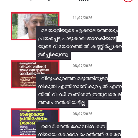
11/07/2026
മലയാളിയുടെ എക്കാലത്തെയും
പ്രിയപ്പെട്ട പാട്ടുകാരി ജാനകിയമ്മ
യുടെ വിയോഗത്തിൽ കണ്ണീർപ്പൂക്ക
ളർപ്പിക്കുന്നു
08/07/2026
വീര്യംകുറഞ്ഞ മദ്യത്തിനുള്ള
നികുതി എന്തിനാണ് കുറച്ചത് എന്ന
തിൽ വി ഡി സതീശൻ ഇതുവരെ ഉ
ത്തരം നൽകിയിട്ടില്ല
08/07/2026
മെഡിക്കൽ കോഡിങ് കമ്പ
നിയായ കോറോ ഹെൽത്ത് കേരള