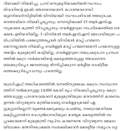
റിയാക്കി നിയമിച്ചു. പ്രസ് സെക്രട്ടറിയാക്കിയത്‌ സംഘപ
രിവാറിന്റെ ഇഷ്ട തോഴനെയാണ്‌. മഹാത്മാഗാന്ധി
യൂണിവേഴ്‌സിറ്റിയില്‍ വിസിയായി സംഘപരിവാര്‍ അദ്ധ്യാപക
നേതാവിനെ നിയമിച്ചപ്പോഴും, സെനറ്റിലേക്ക്‌ 19 ആര്‍എസ്‌എ
സുകാരെ കുത്തി നിറച്ചപ്പോഴും ഗവര്‍ണ്ണറുടെ നടപടിക്കെതിരെ ഒര
ക്ഷരം ഉരിയാടിയില്ല. 3 വിസിമാര്‍ ആര്‍എസ്‌എസ്‌ മേധാവിയുടെ പ
രിപാടിയില്‍ പങ്കെടുത്തപ്പോള്‍ വിസിമാര്‍ മാപ്പ്‌ പറയണ
മെന്നാല്ലാതെ നിയമിച്ച ഗവര്‍ണ്ണര്‍ മാപ്പ്‌ പറയണമെന്ന്‌ പറയാനുള്ള
തന്റേടം മുഖ്യമന്ത്രി കാട്ടിയില്ല. ഗവര്‍ണ്ണറുടെ നയപ്രഖ്യാപന പ്രസംഗ
ത്തില്‍ കേന്ദ്ര സര്‍ക്കാരിന്റെ കേരളത്തോടുള്ള അവഗണന
യെക്കുറിച്ചോ, ജനങ്ങളെ ഭിന്നിപ്പിക്കുന്ന വര്‍ഗ്ഗീയ രാഷ്‌ട്രീയ
ത്തെക്കുറിച്ചോ ഒന്നും പറഞ്ഞില്ല.
യുഡിഎഫ്‌ അധികാരത്തില്‍ വന്നതിനുശേഷം കേന്ദ്രം സംസ്ഥാന
ത്തിന്‌ നല്‍കാനുള്ള 14,000 കോടി രൂപ നിഷേധിച്ചപ്പോഴും കേന്ദ്ര
ത്തോടുള്ള പാദസേവയാണ്‌ മുഖ്യമന്ത്രിയുടെ മൗനത്തിന്‌ കാരണം.
ഉന്നത വിദ്യാഭ്യാസ മന്ത്രിയാവട്ടെ ഗവര്‍ണ്ണറുമായി ഏ
റ്റുമുട്ടാനില്ലെന്ന്‌ വ്യക്തമാക്കുകയും ചെയ്‌തു. നരേന്ദ്രമോദിയെ
കെട്ടിപ്പുണര്‍ന്ന രാഹുല്‍ഗാന്ധിയുടെ മാതൃക കേരളത്തില്‍ നട
പ്പാക്കാമെന്ന്‌ മുഖ്യമന്ത്രി സ്വപ്‌നം കാണേണ്ട. വിദ്യാഭ്യാസ മേഖല
യിലടക്കം മതനിരപേക്ഷത സംരക്ഷിക്കാന്‍ കേരളീയ സമൂഹം ഒറ്റ