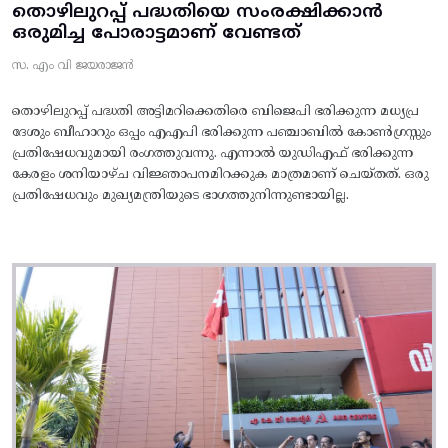
തൊഴിലുറപ്പ് പദ്ധതിയെ സംരക്ഷിക്കാൻ
ഒരുമിച്ച പോരാട്ടമാണ് വേണ്ടത്
സ. എം വി ജയരാജൻ
തൊഴിലുറപ്പ് പദ്ധതി അട്ടിമറിക്കെതിരെ ബിജെപി ഭരിക്കുന്ന മധ്യപ്ര
ദേശും ബീഹാറും ഒപ്പം എഎപി ഭരിക്കുന്ന പഞ്ചാബിൽ കോൺഗ്രസ്സും
പ്രതിഷേധവുമായി രംഗത്തുവന്നു. എന്നാൽ യുഡിഎഫ് ഭരിക്കുന്ന
കേരളം ശനിയാഴ്ച വിജ്ഞാപനമിറക്കുക മാത്രമാണ് ചെയ്തത്. ഒരു
പ്രതിഷേധവും മുഖ്യമന്ത്രിയുടെ ഭാഗത്തുനിന്നുണ്ടായില്ല.