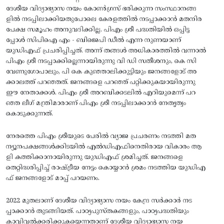
ദേശീയ വിദ്യാഭ്യാസ നയം കോണ്‍ഗ്രസ്‌ ഭരിക്കുന്ന സംസ്ഥാനങ്ങ
ളില്‍ നടപ്പിലാക്കിയതുപോലെ കേരളത്തില്‍ നടപ്പാക്കാന്‍ മതനിര
പേക്ഷ സമൂഹം അനുവദിക്കില്ല. പിഎം ശ്രീ പദ്ധതിയില്‍ ഒപ്പിട്ട
പ്പോള്‍ സിപിഐ എം - ബിജെപി ഡീല്‍ എന്ന നുണയാണ്‌
യുഡിഎഫ്‌ പ്രചരിപ്പിച്ചത്‌. അന്ന്‌ തങ്ങള്‍ അധികാരത്തില്‍ വന്നാല്‍
പിഎം ശ്രീ നടപ്പാക്കില്ലെന്നായിരുന്നു വി ഡി സതീശനും, കെ സി
വേണുഗോപാലും, പി കെ കുഞ്ഞാലിക്കുട്ടിയും ജനങ്ങളോട്‌ അ
ക്കാലത്ത്‌ പറഞ്ഞത്‌. ജനങ്ങളെ പറഞ്ഞ്‌ പറ്റിക്കുകയായിരുന്നു
ഈ നേതാക്കള്‍. പിഎം ശ്രീ അറബിക്കടലില്‍ എറിയുമെന്ന്‌ പറ
ഞ്ഞ ലീഗ്‌ മന്ത്രിമാരാണ്‌ പിഎം ശ്രീ നടപ്പിലാക്കാന്‍ നേതൃത്വം
കൊടുക്കുന്നത്‌.
നേരത്തെ പിഎം ശ്രീയുടെ പേരില്‍ വ്യാജ പ്രചരണം നടത്തി മത
ന്യൂനപക്ഷങ്ങള്‍ക്കിടയില്‍ എല്‍ഡിഎഫിനെതിരായ വികാരം ആ
ളി കത്തിക്കാനായിരുന്നു യുഡിഎഫ്‌ ശ്രമിച്ചത്‌. ജനങ്ങളെ
തെറ്റിദ്ധരിപ്പിച്ച്‌ രാഷ്‌ട്രീയ നേട്ടം കൊയ്യാന്‍ ശ്രമം നടത്തിയ യുഡിഎ
ഫ്‌ ജനങ്ങളോട്‌ മാപ്പ്‌ പറയണം.
2022 മുതലാണ്‌ ദേശീയ വിദ്യാഭ്യാസ നയം കേന്ദ്ര സര്‍ക്കാര്‍ നട
പ്പാക്കാന്‍ തുടങ്ങിയത്‌. പാഠ്യപുസ്‌തകങ്ങളും, പാഠ്യപദ്ധതിയും
കാവിവല്‍ക്കരിക്കുകയെന്നതാണ്‌ ദേശീയ വിദ്യാഭ്യാസ നയ