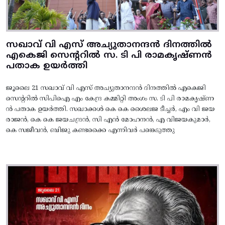
സഖാവ് വി എസ് അച്യുതാനന്ദൻ ദിനത്തിൽ
എകെജി സെന്ററിൽ സ. ടി പി രാമകൃഷ്‌ണൻ
പതാക ഉയർത്തി
ജൂലൈ 21 സഖാവ് വി എസ് അച്യുതാനന്ദൻ ദിനത്തിൽ എകെജി
സെന്ററിൽ സിപിഐ എം കേന്ദ്ര കമ്മിറ്റി അംഗം സ. ടി പി രാമകൃഷ്‌ണ
ൻ പതാക ഉയർത്തി. സഖാക്കൾ കെ കെ ശൈലജ ടീച്ചർ, എം വി ജയ
രാജൻ, കെ കെ ജയചന്ദ്രൻ, സി എൻ മോഹനൻ, എ വിജയകുമാർ,
കെ സജീവൻ, ബിജു കണ്ടക്കൈ എന്നിവർ പങ്കെടുത്തു