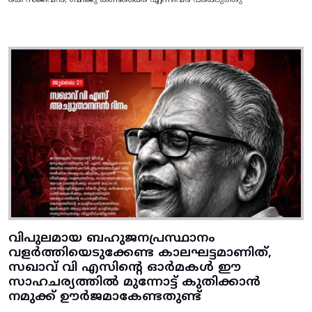
കെ സജീവൻ, ബിജു കണ്ടക്കൈ എന്നിവർ പങ്കെടുത്തു
വിപുലമായ ബഹുജനപ്രസ്ഥാനം
വളർത്തിയെടുക്കേണ്ട കാലഘട്ടമാണിത്,
സഖാവ് വി എസിന്റെ ഓർമകൾ ഈ
സാഹചര്യത്തിൽ മുന്നോട്ട്‌ കുതിക്കാൻ
നമുക്ക് ഊർജമാകേണ്ടതുണ്ട്