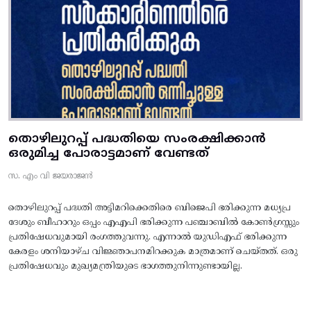
തൊഴിലുറപ്പ് പദ്ധതിയെ സംരക്ഷിക്കാൻ
ഒരുമിച്ച പോരാട്ടമാണ് വേണ്ടത്
സ. എം വി ജയരാജൻ
തൊഴിലുറപ്പ് പദ്ധതി അട്ടിമറിക്കെതിരെ ബിജെപി ഭരിക്കുന്ന മധ്യപ്ര
ദേശും ബീഹാറും ഒപ്പം എഎപി ഭരിക്കുന്ന പഞ്ചാബിൽ കോൺഗ്രസ്സും
പ്രതിഷേധവുമായി രംഗത്തുവന്നു. എന്നാൽ യുഡിഎഫ് ഭരിക്കുന്ന
കേരളം ശനിയാഴ്ച വിജ്ഞാപനമിറക്കുക മാത്രമാണ് ചെയ്തത്. ഒരു
പ്രതിഷേധവും മുഖ്യമന്ത്രിയുടെ ഭാഗത്തുനിന്നുണ്ടായില്ല.