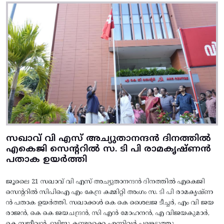
സഖാവ് വി എസ് അച്യുതാനന്ദൻ ദിനത്തിൽ
എകെജി സെന്ററിൽ സ. ടി പി രാമകൃഷ്‌ണൻ
പതാക ഉയർത്തി
ജൂലൈ 21 സഖാവ് വി എസ് അച്യുതാനന്ദൻ ദിനത്തിൽ എകെജി
സെന്ററിൽ സിപിഐ എം കേന്ദ്ര കമ്മിറ്റി അംഗം സ. ടി പി രാമകൃഷ്‌ണ
ൻ പതാക ഉയർത്തി. സഖാക്കൾ കെ കെ ശൈലജ ടീച്ചർ, എം വി ജയ
രാജൻ, കെ കെ ജയചന്ദ്രൻ, സി എൻ മോഹനൻ, എ വിജയകുമാർ,