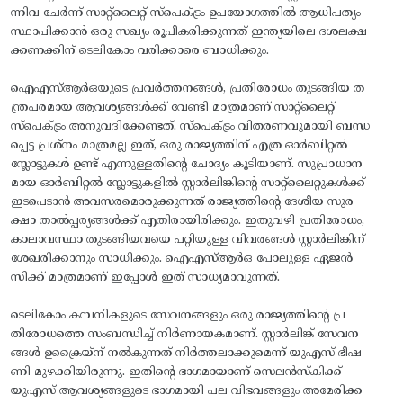
ന്നിവ ചേർന്ന് സാറ്റ്‌ലൈറ്റ് സ്പെക്ട്രം ഉപയോഗത്തിൽ ആധിപത്യം
സ്ഥാപിക്കാൻ ഒരു സഖ്യം രൂപീകരിക്കുന്നത് ഇന്ത്യയിലെ ദശലക്ഷ
ക്കണക്കിന് ടെലികോം വരിക്കാരെ ബാധിക്കും.
ഐഎസ്ആർഒയുടെ പ്രവർത്തനങ്ങൾ, പ്രതിരോധം തുടങ്ങിയ ത
ന്ത്രപരമായ ആവശ്യങ്ങൾക്ക് വേണ്ടി മാത്രമാണ്‌ സാറ്റ്‌ലൈറ്റ്‌
സ്പെക്ട്രം അനുവദിക്കേണ്ടത്‌. സ്പെക്ട്രം വിതരണവുമായി ബന്ധ
പ്പെട്ട പ്രശ്‌നം മാത്രമല്ല ഇത്‌, ഒരു രാജ്യത്തിന് എത്ര ഓർബിറ്റൽ
സ്ലോട്ടുകൾ ഉണ്ട്‌ എന്നുള്ളതിന്റെ ചോദ്യം കൂടിയാണ്. സുപ്രാധാന
മായ ഓർബിറ്റൽ സ്ലോട്ടുകളിൽ സ്റ്റാർലിങ്കിന്റെ സാറ്റ്‌ലൈറ്റുകൾക്ക്‌
ഇടപെടാൻ അവസരമൊരുക്കുന്നത്‌ രാജ്യത്തിന്റെ ദേശീയ സുര
ക്ഷാ താൽപ്പര്യങ്ങൾക്ക് എതിരായിരിക്കും. ഇതുവഴി പ്രതിരോധം,
കാലാവസ്ഥാ തുടങ്ങിയവയെ പറ്റിയുള്ള വിവരങ്ങൾ സ്റ്റാർലിങ്കിന്‌
ശേഖരിക്കാനും സാധിക്കും. ഐഎസ്‌ആർഒ പോലുള്ള ഏജൻ
സിക്ക്‌ മാത്രമാണ്‌ ഇപ്പോൾ ഇത്‌ സാധ്യമാവുന്നത്‌.
ടെലികോം കമ്പനികളുടെ സേവനങ്ങളും ഒരു രാജ്യത്തിന്റെ പ്ര
തിരോധത്തെ സംബന്ധിച്ച്‌ നിർണായകമാണ്. സ്റ്റാർലിങ്ക്‌ സേവന
ങ്ങൾ ഉക്രൈയ്‌ന്‌ നൽകുന്നത്‌ നിർത്തലാക്കുമെന്ന്‌ യുഎസ്‌ ഭീഷ
ണി മുഴക്കിയിരുന്നു. ഇതിന്റെ ഭാഗമായാണ്‌ സെലൻസ്‌കിക്ക്‌
യുഎസ്‌ ആവശ്യങ്ങളുടെ ഭാഗമായി പല വിഭവങ്ങളും അമേരിക്ക