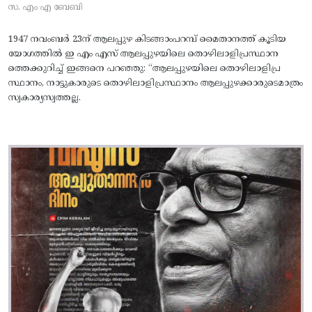
സ. എം എ ബേബി
1947 നവംബർ 23ന് ആലപ്പുഴ കിടങ്ങാംപറമ്പ്‌ മൈതാനത്ത്‌ കൂടിയ
യോഗത്തിൽ ഇ എം എസ് ആലപ്പുഴയിലെ തൊഴിലാളിപ്രസ്ഥാന
ത്തെക്കുറിച്ച് ഇങ്ങനെ പറഞ്ഞു: “ആലപ്പുഴയിലെ തൊഴിലാളിപ്ര
സ്ഥാനം, നാട്ടുകാരുടെ തൊഴിലാളിപ്രസ്ഥാനം ആലപ്പുഴക്കാരുടെമാത്രം
സ്വകാര്യസ്വത്തല്ല.