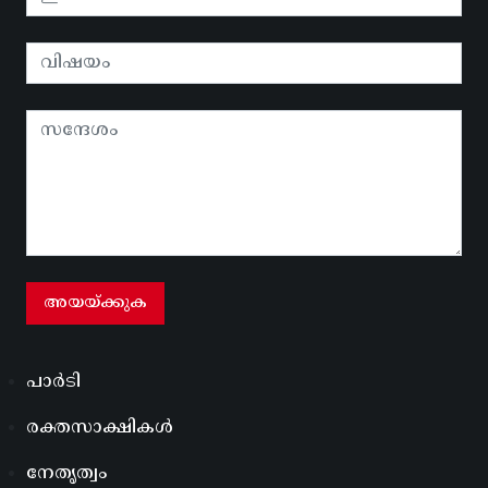
പാർടി
രക്തസാക്ഷികൾ
നേതൃത്വം