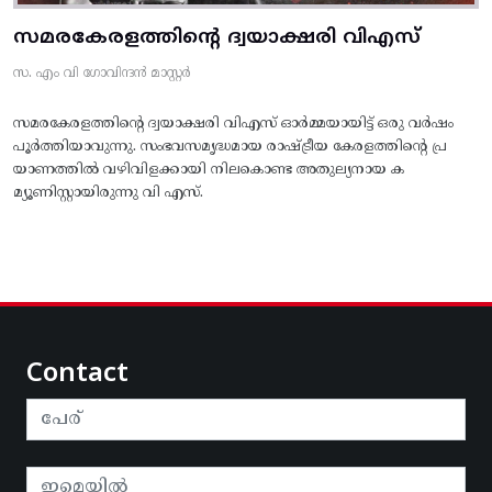
സമരകേരളത്തിൻ്റെ ദ്വയാക്ഷരി വിഎസ്
സ. എം വി ഗോവിന്ദൻ മാസ്റ്റർ
സമരകേരളത്തിൻ്റെ ദ്വയാക്ഷരി വിഎസ് ഓർമ്മയായിട്ട് ഒരു വർഷം
പൂർത്തിയാവുന്നു. സംഭവസമൃദ്ധമായ രാഷ്ട്രീയ കേരളത്തിന്റെ പ്ര
യാണത്തിൽ വഴിവിളക്കായി നിലകൊണ്ട അതുല്യനായ ക
മ്യൂണിസ്റ്റായിരുന്നു വി എസ്.
Contact