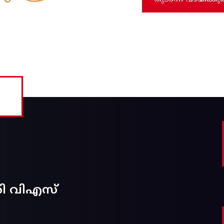
രി വിഎസ്