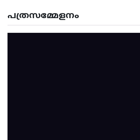
പത്രസമ്മേളനം