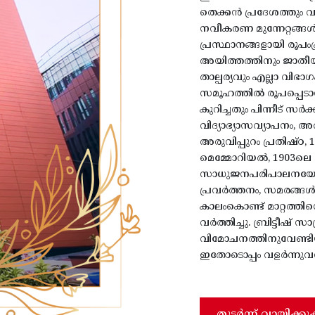
തെക്കൻ പ്രദേശത്തും 
നവീകരണ മുന്നേറ്റങ്ങ
പ്രസ്ഥാനങ്ങളായി രൂപംപ്
അയിത്തത്തിനും ജാതീയ
താല്പര്യവും എല്ലാ വിഭ
സമൂഹത്തിൽ രൂപപ്പെടാന
കുറിച്ചതും പിന്നീട് സ
വിദ്യാഭ്യാസവ്യാപനം, 
അരുവിപ്പുറം പ്രതിഷ്
മെമ്മോറിയൽ, 1903ലെ
സാധുജനപരിപാലനയോഗം
പ്രവർത്തനം, സമരങ്ങൾ
കാലംകൊണ്ട് മാറ്റത്ത
വർത്തിച്ചു. ബ്രിട്ടീഷ് 
വിമോചനത്തിനുവേണ്ടിയ
ഇതോടൊപ്പം വളർന്നുവന്
തുടർന്ന് വായിക്കു