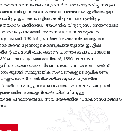
വാഗ്ഭടാനന്ദനെ പോലെയുള്ളവർ വടക്കും ആരംഭിച്ച സമൂഹ
ൾ അന്ധവിശ്വാസത്തിനും അനാചാരത്തിനും എതിരായുള്ള
രാപിച്ചു. ഇവ ജനങ്ങളിൽ വമ്പിച്ച ചലനം സൃഷ്ടിച്ചു.
തയ്ക്കും എതിരായും, ആധുനിക വിദ്യാഭ്യാസം നേടാനുമുള്ള
ാഗക്കാരിലും പ്രകടമായി. അതിനായുള്ള സമ്മർദ്ദങ്ങൾ
ും തുടങ്ങി. 1906ൽ ക്രിസ്ത്യൻ മിഷണറിമാർ ആരംഭം
ർക്കാർ തന്നെ മുന്നോട്ടുകൊണ്ടുപോയതുമായ ഇംഗ്ലീഷ്
അതിന്റെ ഫലമായി രൂപം കൊണ്ട ചാന്നാർ കലാപം, 1888ലെ
ഠ, 1891ലെ മലയാളി മെമ്മോറിയൽ, 1896ലെ ഈഴവ
 ശ്രീനാരായണ ധർമപരിപാലനയോഗസ്ഥാപനം, തുടർന്ന്
 തുടങ്ങി സാമുദായിക സംഘടനകളുടെ രൂപീകരണം,
 എല്ലാം കേരളീയ ജീവിതത്തിൽ വളരെ ചുരുങ്ങിയ
ിന്റെ ഗതിവേഗം കൂട്ടുന്നതിൻ സഹായകമായ ഘടകങ്ങളായി
സാമ്രാജ്യത്തിന്റെ കോളനിവാഴ്ചയിൽ നിന്നുള്ള
ുള്ള പ്രസ്ഥാനങ്ങളും അവ ഉയർത്തിയ പ്രക്ഷോഭസമരങ്ങളും
നു.
ക