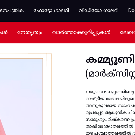
കടനപത്രിക
ഫോട്ടോ ഗാലറി
വീഡിയോ ഗാലറി
Do
കൾ
നേതൃത്വം
വാർത്താക്കുറിപ്പുകൾ
ലേഖ
കമ്മ്യൂണി
(മാർക്സിസ്റ്റ
ഇരുപതാം നൂറ്റാണ്ടിന്
രാഷ്ട്രീയ മേഖലയിലുണ്ടാ
അനുകൂലമായ സാഹചര്യം 
രൂപപ്പെട്ട ആധുനിക ചി
സാമൂഹ്യപരിഷ്കരണ പ്ര
അഖിലേന്ത്യാതലത്തിൽ വി
ഈ പശ്ചാത്തലത്തിൽ ശ്