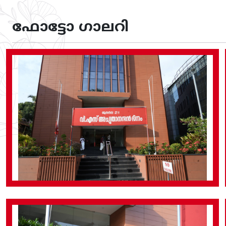
ഫോട്ടോ ഗാലറി