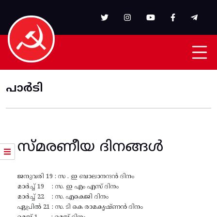
Skip to main content
പാർടി
സ്മരണീയ ദിനങ്ങള്‍
ജനുവരി 19 : സ . ഇ ബാലാനന്ദൻ ദിനം
മാർച്ച് 19 : സ. ഇ എം എസ് ദിനം
മാർച്ച് 22 : സ. എകെജി ദിനം
ഏപ്രിൽ 21 : സ. ടി കെ രാമകൃഷ്ണൻ ദിനം