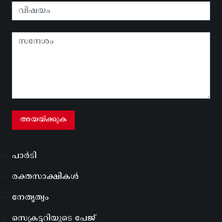
പാർടി
രക്തസാക്ഷികൾ
നേതൃത്വം
സെക്രട്ടറിയുടെ പേജ്