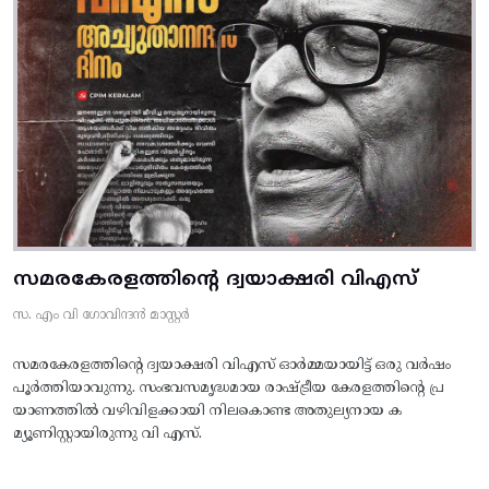
സമരകേരളത്തിൻ്റെ ദ്വയാക്ഷരി വിഎസ്
സ. എം വി ഗോവിന്ദൻ മാസ്റ്റർ
സമരകേരളത്തിൻ്റെ ദ്വയാക്ഷരി വിഎസ് ഓർമ്മയായിട്ട് ഒരു വർഷം
പൂർത്തിയാവുന്നു. സംഭവസമൃദ്ധമായ രാഷ്ട്രീയ കേരളത്തിന്റെ പ്ര
യാണത്തിൽ വഴിവിളക്കായി നിലകൊണ്ട അതുല്യനായ ക
മ്യൂണിസ്റ്റായിരുന്നു വി എസ്.