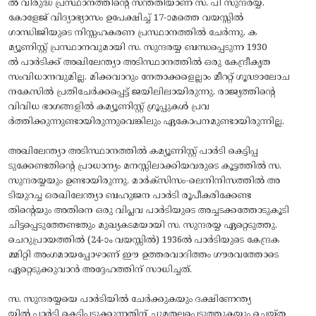
ല്‍ വിരുദ്ധ പ്രസ്ഥാനത്തിന്റെ സന്തതിയാണ് സ. പി സുന്ദരയ്യ.
കോളേജ് വിദ്യാഭ്യാസം ഉപേക്ഷിച്ച് 17-ാമത്തെ വയസ്സിൽ
ഗാന്ധിജിയുടെ നിസ്സഹകരണ പ്രസ്ഥാനത്തിൽ ചേർന്നു. ക
മ്യൂണിസ്റ്റ് പ്രസ്ഥാനവുമായി സ. സുന്ദരയ്യ ബന്ധപ്പെടുന്ന 1930
ല്‍ പാര്‍ടിക്ക് അഖിലേന്ത്യാ അടിസ്ഥാനത്തില്‍ ഒരു കേന്ദ്രീകൃത
സംവിധാനവുമില്ല. മിക്കവാറും നേതാക്കളെല്ലാം മീററ്റ് ഗൂഢാലോച
നകേസില്‍ പ്രതിചേര്‍ക്കപ്പെട്ട് ജയിലിലായിരുന്നു. രാജ്യത്തിന്റെ
വിവിധ ഭാഗങ്ങളില്‍ കമ്യൂണിസ്റ്റ് ഗ്രൂപ്പുകള്‍ പ്രവ
ര്‍ത്തിക്കുന്നുണ്ടായിരുന്നുവെങ്കിലും ഏകോപനമുണ്ടായിരുന്നില്ല.
അഖിലേന്ത്യാ അടിസ്ഥാനത്തില്‍ കമ്യൂണിസ്റ്റ് പാര്‍ടി കെട്ടിപ്പ
ടുക്കേണ്ടതിന്റെ പ്രാധാന്യം മനസ്സിലാക്കിയവരുടെ കൂട്ടത്തില്‍ സ.
സുന്ദരയ്യയും ഉണ്ടായിരുന്നു. മാര്‍ക്സിസം-ലെനിനിസത്തില്‍ അ
ടിയുറച്ച ഒരഖിലേന്ത്യാ ബഹുജന പാര്‍ടി രൂപീകരിക്കേണ്ട
തിന്റെയും അതിനെ ഒരു വിപ്ലവ പാര്‍ടിയുടെ അച്ചടക്കത്തോടുകൂടി
ചിട്ടപ്പെടുത്തേണ്ടതും മുഖ്യകടമയായി സ. സുന്ദരയ്യ ഏറ്റെടുത്തു.
ചെറുപ്രായത്തില്‍ (24-ാം വയസ്സില്‍) 1936ല്‍ പാര്‍ടിയുടെ കേന്ദ്രക
മ്മിറ്റി അംഗമായപ്പോഴാണ് ഈ ഉത്തരവാദിത്തം ഗൗരവത്തോടെ
ഏറ്റെടുക്കുവാന്‍ അദ്ദേഹത്തിന് സാധിച്ചത്.
സ. സുന്ദരയ്യയെ പാര്‍ടിയില്‍ ചേര്‍ക്കുകയും ദക്ഷിണേന്ത്യ
യില്‍ പാര്‍ടി കെട്ടിപ്പടുക്കുന്നതിന് ചുമതലപ്പെടുത്തുകയും ചെയ്ത