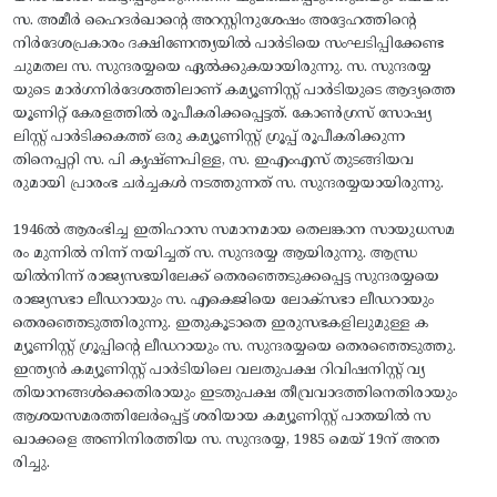
സ. അമീര്‍ ഹൈദര്‍ഖാന്റെ അറസ്റ്റിനുശേഷം അദ്ദേഹത്തിന്റെ
നിര്‍ദേശപ്രകാരം ദക്ഷിണേന്ത്യയില്‍ പാര്‍ടിയെ സംഘടിപ്പിക്കേണ്ട
ചുമതല സ. സുന്ദരയ്യയെ ഏല്‍ക്കുകയായിരുന്നു. സ. സുന്ദരയ്യ
യുടെ മാര്‍ഗനിര്‍ദേശത്തിലാണ് കമ്യൂണിസ്റ്റ് പാര്‍ടിയുടെ ആദ്യത്തെ
യൂണിറ്റ് കേരളത്തില്‍ രൂപീകരിക്കപ്പെട്ടത്. കോണ്‍ഗ്രസ് സോഷ്യ
ലിസ്റ്റ് പാര്‍ടിക്കകത്ത് ഒരു കമ്യൂണിസ്റ്റ് ഗ്രൂപ്പ് രൂപീകരിക്കുന്ന
തിനെപ്പറ്റി സ. പി കൃഷ്ണപിള്ള, സ. ഇഎംഎസ് തുടങ്ങിയവ
രുമായി പ്രാരംഭ ചര്‍ച്ചകള്‍ നടത്തുന്നത് സ. സുന്ദരയ്യയായിരുന്നു.
1946ല്‍ ആരംഭിച്ച ഇതിഹാസ സമാനമായ തെലങ്കാന സായുധസമ
രം മുന്നിൽ നിന്ന് നയിച്ചത് സ. സുന്ദരയ്യ ആയിരുന്നു. ആന്ധ്ര
യില്‍നിന്ന് രാജ്യസഭയിലേക്ക് തെരഞ്ഞെടുക്കപ്പെട്ട സുന്ദരയ്യയെ
രാജ്യസഭാ ലീഡറായും സ. എകെജിയെ ലോക്സഭാ ലീഡറായും
തെരഞ്ഞെടുത്തിരുന്നു. ഇതുകൂടാതെ ഇരുസഭകളിലുമുള്ള ക
മ്യൂണിസ്റ്റ് ഗ്രൂപ്പിന്റെ ലീഡറായും സ. സുന്ദരയ്യയെ തെരഞ്ഞെടുത്തു.
ഇന്ത്യന്‍ കമ്യൂണിസ്റ്റ് പാര്‍ടിയിലെ വലതുപക്ഷ റിവിഷനിസ്റ്റ് വ്യ
തിയാനങ്ങള്‍ക്കെതിരായും ഇടതുപക്ഷ തീവ്രവാദത്തിനെതിരായും
ആശയസമരത്തിലേര്‍പ്പെട്ട് ശരിയായ കമ്യൂണിസ്റ്റ് പാതയില്‍ സ
ഖാക്കളെ അണിനിരത്തിയ സ. സുന്ദരയ്യ, 1985 മെയ് 19ന് അന്ത
രിച്ചു.