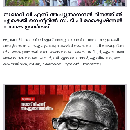
സഖാവ് വി എസ് അച്യുതാനന്ദൻ ദിനത്തിൽ
എകെജി സെന്ററിൽ സ. ടി പി രാമകൃഷ്‌ണൻ
പതാക ഉയർത്തി
ജൂലൈ 21 സഖാവ് വി എസ് അച്യുതാനന്ദൻ ദിനത്തിൽ എകെജി
സെന്ററിൽ സിപിഐ എം കേന്ദ്ര കമ്മിറ്റി അംഗം സ. ടി പി രാമകൃഷ്‌ണ
ൻ പതാക ഉയർത്തി. സഖാക്കൾ കെ കെ ശൈലജ ടീച്ചർ, എം വി ജയ
രാജൻ, കെ കെ ജയചന്ദ്രൻ, സി എൻ മോഹനൻ, എ വിജയകുമാർ,
കെ സജീവൻ, ബിജു കണ്ടക്കൈ എന്നിവർ പങ്കെടുത്തു