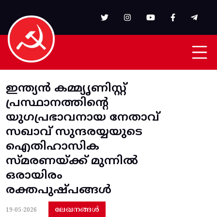
Skip to main content
ഇന്ത്യന്‍ കമ്മ്യൃണിസ്റ്റ്
പ്രസ്ഥാനത്തിന്‍റെ
യുഗപ്രഭാവനായ നേതാവ്
സഖാവ് സുന്ദരയ്യയുടെ
ഐതിഹാസിക
സ്മരണയ്ക്ക് മുന്നില്‍
ഒരായിരം
രക്തപുഷ്പങ്ങള്‍
ലേഖനങ്ങൾ
19-05-2026