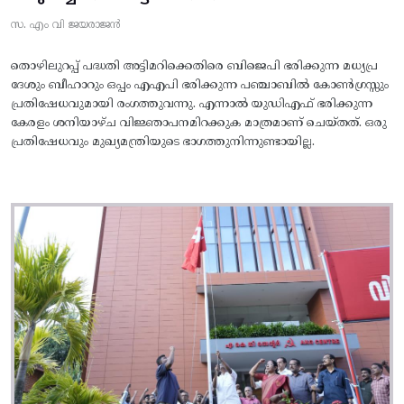
സ. എം വി ജയരാജൻ
തൊഴിലുറപ്പ് പദ്ധതി അട്ടിമറിക്കെതിരെ ബിജെപി ഭരിക്കുന്ന മധ്യപ്ര
ദേശും ബീഹാറും ഒപ്പം എഎപി ഭരിക്കുന്ന പഞ്ചാബിൽ കോൺഗ്രസ്സും
പ്രതിഷേധവുമായി രംഗത്തുവന്നു. എന്നാൽ യുഡിഎഫ് ഭരിക്കുന്ന
കേരളം ശനിയാഴ്ച വിജ്ഞാപനമിറക്കുക മാത്രമാണ് ചെയ്തത്. ഒരു
പ്രതിഷേധവും മുഖ്യമന്ത്രിയുടെ ഭാഗത്തുനിന്നുണ്ടായില്ല.