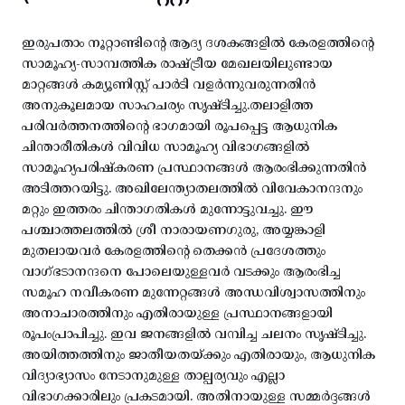
ഇരുപതാം നൂറ്റാണ്ടിന്റെ ആദ്യ ദശകങ്ങളിൽ കേരളത്തിന്റെ
സാമൂഹ്യ-സാമ്പത്തിക രാഷ്ട്രീയ മേഖലയിലുണ്ടായ
മാറ്റങ്ങൾ കമ്യൂണിസ്റ്റ് പാർടി വളർന്നുവരുന്നതിൻ
അനുകൂലമായ സാഹചര്യം സൃഷ്ടിച്ചു.തലാളിത്ത
പരിവർത്തനത്തിന്റെ ഭാഗമായി രൂപപ്പെട്ട ആധുനിക
ചിന്താരീതികൾ വിവിധ സാമൂഹ്യ വിഭാഗങ്ങളിൽ
സാമൂഹ്യപരിഷ്കരണ പ്രസ്ഥാനങ്ങൾ ആരംഭിക്കുന്നതിൻ
അടിത്തറയിട്ടു. അഖിലേന്ത്യാതലത്തിൽ വിവേകാനന്ദനും
മറ്റും ഇത്തരം ചിന്താഗതികൾ മുന്നോട്ടുവച്ചു. ഈ
പശ്ചാത്തലത്തിൽ ശ്രീ നാരായണഗുരു, അയ്യങ്കാളി
മുതലായവർ കേരളത്തിന്റെ തെക്കൻ പ്രദേശത്തും
വാഗ്ഭടാനന്ദനെ പോലെയുള്ളവർ വടക്കും ആരംഭിച്ച
സമൂഹ നവീകരണ മുന്നേറ്റങ്ങൾ അന്ധവിശ്വാസത്തിനും
അനാചാരത്തിനും എതിരായുള്ള പ്രസ്ഥാനങ്ങളായി
രൂപംപ്രാപിച്ചു. ഇവ ജനങ്ങളിൽ വമ്പിച്ച ചലനം സൃഷ്ടിച്ചു.
അയിത്തത്തിനും ജാതീയതയ്ക്കും എതിരായും, ആധുനിക
വിദ്യാഭ്യാസം നേടാനുമുള്ള താല്പര്യവും എല്ലാ
വിഭാഗക്കാരിലും പ്രകടമായി. അതിനായുള്ള സമ്മർദ്ദങ്ങൾ