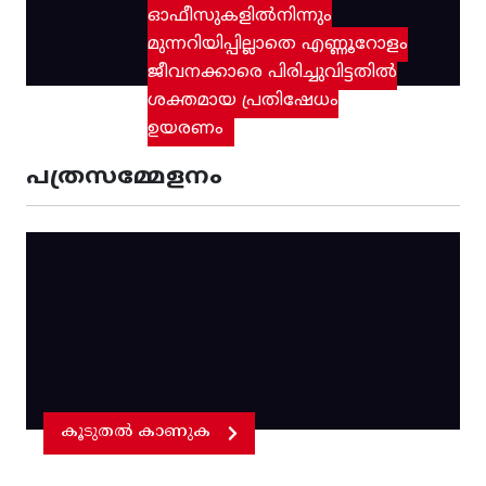
ഓഫീസുകളിൽനിന്നും
മുന്നറിയിപ്പില്ലാതെ എണ്ണൂറോളം
ജീവനക്കാരെ പിരിച്ചുവിട്ടതിൽ‌
ശക്തമായ പ്രതിഷേധം
ഉയരണം
പത്രസമ്മേളനം
കൂടുതൽ കാണുക