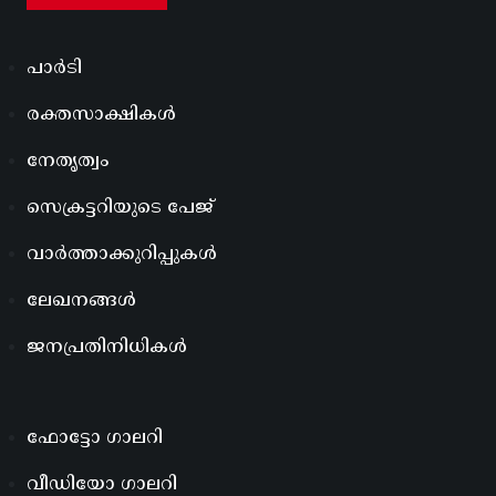
പാർടി
രക്തസാക്ഷികൾ
നേതൃത്വം
സെക്രട്ടറിയുടെ പേജ്
വാർത്താക്കുറിപ്പുകൾ
ലേഖനങ്ങൾ
ജനപ്രതിനിധികൾ
ഫോട്ടോ ഗാലറി
വീഡിയോ ഗാലറി