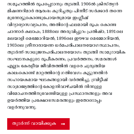
സമൂഹത്തിൽ രൂപപ്പെടാനും തുടങ്ങി. 1906ൽ ക്രിസ്ത്യൻ
മിഷണറിമാർ ആരംഭം കുറിച്ചതും പിന്നീട് സർക്കാർ തന്നെ
മുന്നോട്ടുകൊണ്ടുപോയതുമായ ഇംഗ്ലീഷ്
വിദ്യാഭ്യാസവ്യാപനം, അതിന്റെ ഫലമായി രൂപം കൊണ്ട
ചാന്നാർ കലാപം, 1888ലെ അരുവിപ്പുറം പ്രതിഷ്ഠ, 1891ലെ
മലയാളി മെമ്മോറിയൽ, 1896ലെ ഈഴവ മെമ്മോറിയൽ,
1903ലെ ശ്രീനാരായണ ധർമപരിപാലനയോഗസ്ഥാപനം,
തുടർന്ന് സാധുജനപരിപാലനയോഗം തുടങ്ങി സാമുദായിക
സംഘടനകളുടെ രൂപീകരണം, പ്രവർത്തനം, സമരങ്ങൾ
എല്ലാം കേരളീയ ജീവിതത്തിൽ വളരെ ചുരുങ്ങിയ
കാലംകൊണ്ട് മാറ്റത്തിന്റെ ഗതിവേഗം കൂട്ടുന്നതിൻ
സഹായകമായ ഘടകങ്ങളായി വർത്തിച്ചു. ബ്രിട്ടീഷ്
സാമ്രാജ്യത്തിന്റെ കോളനിവാഴ്ചയിൽ നിന്നുള്ള
വിമോചനത്തിനുവേണ്ടിയുള്ള പ്രസ്ഥാനങ്ങളും അവ
ഉയർത്തിയ പ്രക്ഷോഭസമരങ്ങളും ഇതോടൊപ്പം
വളർന്നുവന്നു.
തുടർന്ന് വായിക്കുക