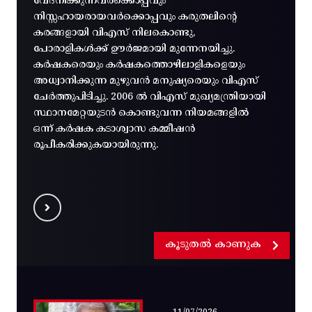
വേദനിക്കുന്നവർക്കൊപ്പവും
നിസ്സഹായരായവർക്കൊപ്പവും കരുതലിന്റെ
കരങ്ങളായി വിഎസ് നിലകൊണ്ടു,
പോരാളികൾക്ക് ഊർജമായി മുന്നേനയിച്ചു.
കർഷകരെയും കർഷകത്തൊഴിലാളികളെയും
അധ്വാനിക്കുന്ന മുഴുവൻ മനുഷ്യരെയും വിഎസ്
ചേർത്തുപിടിച്ചു. 2006 ൽ വിഎസ് മുഖ്യമന്ത്രിയായി
സ്ഥാനമേറ്റയുടൻ കൊണ്ടുവന്ന നിയമങ്ങളിൽ
ഒന്ന് കർഷക കടാശ്വാസ കമ്മീഷൻ
രൂപീകരിക്കുകയായിരുന്നു.
കൂടുതൽ കാണുക