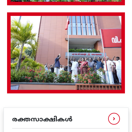
രക്തസാക്ഷികൾ