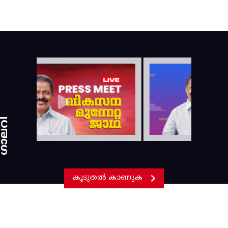
ാലറി
കൂടുതൽ കാണുക