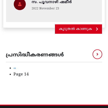
സ. പൂവനാഴി ഷമീർ
2022 November 23
കൂടുതൽ കാണുക
പ്രസിദ്ധീകരണങ്ങൾ
Pagination
Previous page
‹‹
Page 14