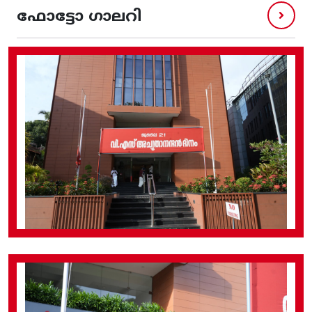
ഫോട്ടോ ഗാലറി