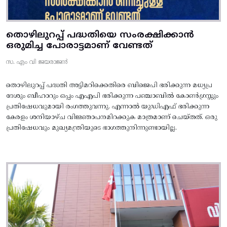
തൊഴിലുറപ്പ് പദ്ധതിയെ സംരക്ഷിക്കാൻ
ഒരുമിച്ച പോരാട്ടമാണ് വേണ്ടത്
സ. എം വി ജയരാജൻ
തൊഴിലുറപ്പ് പദ്ധതി അട്ടിമറിക്കെതിരെ ബിജെപി ഭരിക്കുന്ന മധ്യപ്ര
ദേശും ബീഹാറും ഒപ്പം എഎപി ഭരിക്കുന്ന പഞ്ചാബിൽ കോൺഗ്രസ്സും
പ്രതിഷേധവുമായി രംഗത്തുവന്നു. എന്നാൽ യുഡിഎഫ് ഭരിക്കുന്ന
കേരളം ശനിയാഴ്ച വിജ്ഞാപനമിറക്കുക മാത്രമാണ് ചെയ്തത്. ഒരു
പ്രതിഷേധവും മുഖ്യമന്ത്രിയുടെ ഭാഗത്തുനിന്നുണ്ടായില്ല.