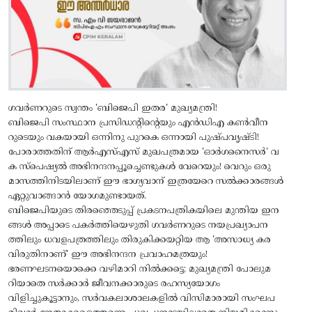
ഗവർണറുടെ സ്വന്തം 'ബിജെപി ഇതര' മുഖ്യമന്ത്രി!
ബിജെപി സംസ്ഥാന പ്രസിഡന്റിന്റെയും എൻഡിഎ കൺവീന
റുടെയും വകയായി ഒന്നിനു പുറകെ ഒന്നായി പുഷ്പവൃഷ്ടി!
പോരാത്തതിന് ആർഎസ്എസ് മുഖപത്രമായ 'ഓർഗനൈസർ' വ
ക സ്പെഷ്യൽ അഭിനന്ദനപ്പൂച്ചെണ്ടുകൾ വേറെയും! വെറും ഒരു
മാസത്തിനിടയിലാണ് ഈ ഭാഗ്യവാന് ഇത്രയേറെ സൽക്കാരങ്ങൾ
ഏറ്റുവാങ്ങാൻ യോഗമുണ്ടായത്.
ബിജെപിയുടെ തിരഞ്ഞെടുപ്പ് പ്രകടനപത്രികയിലെ മുന്തിയ ഇന
ങ്ങൾ അപ്പാടെ പകർത്തിയെഴുതി ഗവർണറുടെ നയപ്രഖ്യാപന
ത്തിലും ധവളപത്രത്തിലും തിരുകിക്കയറ്റിയ ആ 'അസാധ്യ കര
വിരുതിനാണ്' ഈ അഭിനന്ദന പ്രവാഹമത്രയും!
ഭരണഘടനയൊക്കെ വഴിമാറി നിൽക്കട്ടെ; മുഖ്യമന്ത്രി പോലുമ
റിയാതെ സർക്കാർ ജീവനക്കാരുടെ രഹസ്യയോഗം
വിളിച്ചുകൂട്ടാനും, സർവകലാശാലകളിൽ വിസിമാരായി സംഘപ