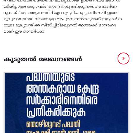
രിവാർ നേതാക്കളെത്തന്നെ ചുവപ്പുനാടയില്ലാതെ നിയമിക്കാനും
മടിയില്ലാത്ത ഒരു ഗവർണറാണ് നാടു ഭരിക്കുന്നത്. ആ ഗവർണ
റുടെ കീഴിൽ, അദ്ദേഹത്തിന് ഏറ്റവും പ്രിയപ്പെട്ട 'ബിജെപി ഇതര'
മുഖ്യമന്ത്രിയായി വാഴാനുള്ള അപൂർവ സൗഭാഗ്യമാണ് ഇപ്പോൾ ന
മ്മുടെ മുഖ്യമന്ത്രിക്ക് സിദ്ധിച്ചിരിക്കുന്നത്! അത്രയ്ക്ക് മനോഹര
മാണ് ഈ അന്തർധാര!
കൂടുതൽ ലേഖനങ്ങൾ