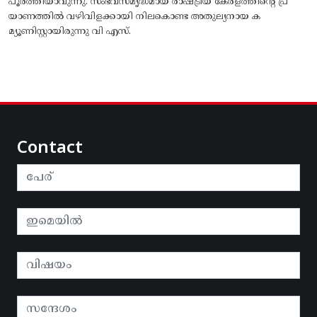
പൂർത്തിയാവുന്നു. സംഭവസമൃദ്ധമായ രാഷ്ട്രീയ കേരളത്തിന്റെ പ്ര
യാണത്തിൽ വഴിവിളക്കായി നിലകൊണ്ട അതുല്യനായ ക
മ്യൂണിസ്റ്റായിരുന്നു വി എസ്.
Contact