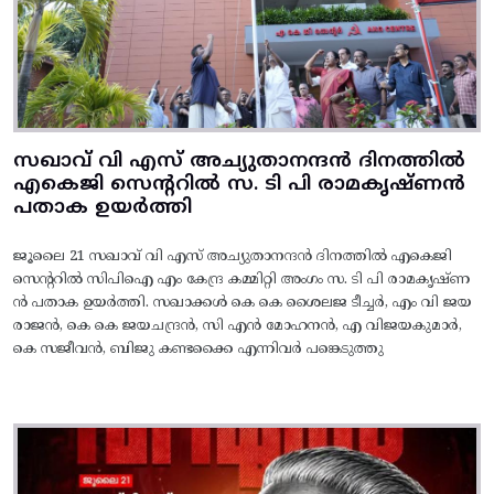
സഖാവ് വി എസ് അച്യുതാനന്ദൻ ദിനത്തിൽ
എകെജി സെന്ററിൽ സ. ടി പി രാമകൃഷ്‌ണൻ
പതാക ഉയർത്തി
ജൂലൈ 21 സഖാവ് വി എസ് അച്യുതാനന്ദൻ ദിനത്തിൽ എകെജി
സെന്ററിൽ സിപിഐ എം കേന്ദ്ര കമ്മിറ്റി അംഗം സ. ടി പി രാമകൃഷ്‌ണ
ൻ പതാക ഉയർത്തി. സഖാക്കൾ കെ കെ ശൈലജ ടീച്ചർ, എം വി ജയ
രാജൻ, കെ കെ ജയചന്ദ്രൻ, സി എൻ മോഹനൻ, എ വിജയകുമാർ,
കെ സജീവൻ, ബിജു കണ്ടക്കൈ എന്നിവർ പങ്കെടുത്തു