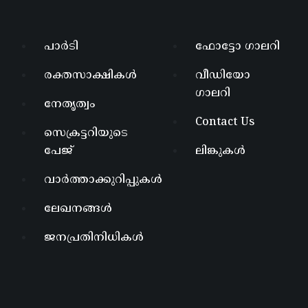
പാർടി
ഫോട്ടോ ഗാലറി
രക്തസാക്ഷികൾ
വീഡിയോ
ഗാലറി
നേതൃത്വം
Contact Us
സെക്രട്ടറിയുടെ
പേജ്
ലിങ്കുകൾ
വാർത്താക്കുറിപ്പുകൾ
ലേഖനങ്ങൾ
ജനപ്രതിനിധികൾ