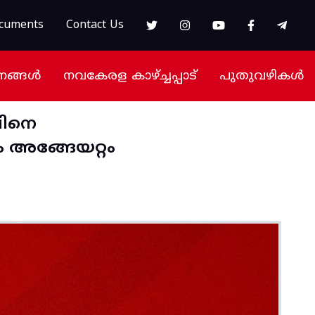
cuments
Contact Us
നങ്ങൾ
നവകേരള കാഴ്ച്ചപ്പാട്
പുതുവഴികൾ
വിനെ
 അങ്ങേയറ്റം