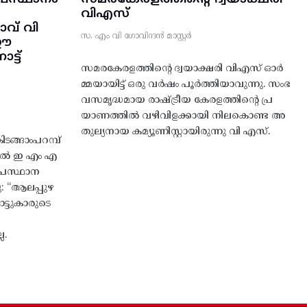
വിഎസ്
വ് വി
സ. എം വി ഗോവിന്ദൻ മാസ്റ്റർ
 ഈ
്ട്‌
സമരകേരളത്തിൻ്റെ ദ്വയാക്ഷരി വിഎസ് ഓർ
മ്മയായിട്ട് ഒരു വർഷം പൂർത്തിയാവുന്നു. സംഭ
വസമൃദ്ധമായ രാഷ്ട്രീയ കേരളത്തിന്റെ പ്ര
യാണത്തിൽ വഴിവിളക്കായി നിലകൊണ്ട അ
തുല്യനായ കമ്യൂണിസ്റ്റായിരുന്നു വി എസ്.
ങ്ങാംപറമ്പ്‌
തിൽ ഇ എം എ
്രസ്ഥാന
ു: “ആലപ്പുഴ
ട്ടുകാരുടെ
ല.