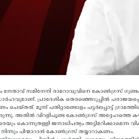
 നേതാവ് സമിനേനി രാമറാവുവിനെ കോൺഗ്രസ് ഗുണ്ടക
ിഷേധാർഹവുമാണ്. പ്രാദേശിക തെരഞ്ഞെടുപ്പിൽ പരാജയപ
തത്. മൂന്ന് പതിറ്റാണ്ടോളം പട്ടർലപ്പാട്ട് ഗ്രാമത്
ന്നു. അതിൽ വിറളിപൂണ്ട കോൺഗ്രസ് അദ്ദേഹത്തെ കഴു
ും കൊന്നുതള്ളി ജനാധിപത്യം അട്ടിമറിക്കാമെന്ന വി
ൽ നിന്നും പിന്മാറാൻ കോൺഗ്രസ് തയ്യാറാകണം.