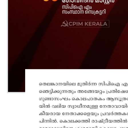
തെലങ്കാനയിലെ മുതിർന്ന സിപിഐ എം
ഞെട്ടിക്കുന്നതും അങ്ങേയറ്റം പ്രത
ഗുണ്ടാസംഘം കൊലപാതകം ആസൂത്രണം ചെയ്
യിൽ വലിയ സ്വാധീനമുള്ള നേതാവായിരു
കീയരായ നേതാക്കളെയും പ്രവർത്തകരെയ
പിന്നിൽ. കൊലക്കത്തി രാഷ്ട്രീയത്തി