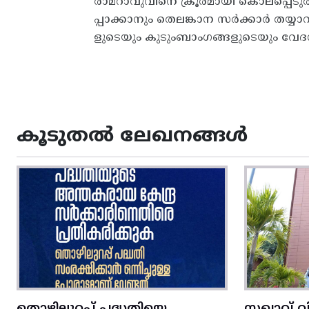
രാമറാവുവിനെ ക്രൂരമായി കൊലപ്പെടുത്
പ്പാക്കാനും തെലങ്കാന സർക്കാർ തയ്യ
ളുടെയും കുടുംബാംഗങ്ങളുടെയും വേദന
കൂടുതൽ ലേഖനങ്ങൾ
തൊഴിലുറപ്പ് പദ്ധതിയെ
സഖാവ് വ