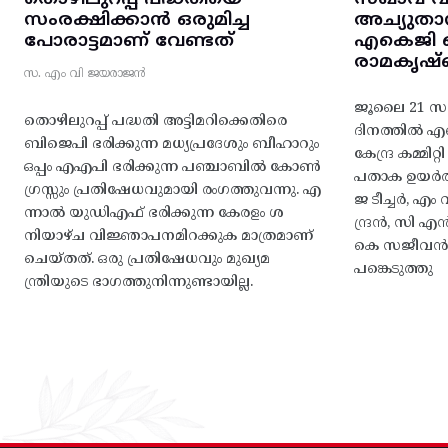
സംരക്ഷിക്കാൻ ഒരുമിച്ച
അച്യുതാ
പോരാട്ടമാണ് വേണ്ടത്
എകെജി സെ
രാമകൃഷ്
സ. എം വി ജയരാജൻ
ജൂലൈ 21 സഖ
തൊഴിലുറപ്പ് പദ്ധതി അട്ടിമറിക്കെതിരെ
ദിനത്തിൽ 
ബിജെപി ഭരിക്കുന്ന മധ്യപ്രദേശും ബീഹാറും
കേന്ദ്ര കമ്മി
ഒപ്പം എഎപി ഭരിക്കുന്ന പഞ്ചാബിൽ കോൺ
പതാക ഉയർത
ഗ്രസ്സും പ്രതിഷേധവുമായി രംഗത്തുവന്നു. എ
ജ ടീച്ചർ, 
ന്നാൽ യുഡിഎഫ് ഭരിക്കുന്ന കേരളം ശ
ന്ദ്രൻ, സി
നിയാഴ്ച വിജ്ഞാപനമിറക്കുക മാത്രമാണ്
കെ സജീവൻ, 
ചെയ്തത്. ഒരു പ്രതിഷേധവും മുഖ്യമ
പങ്കെടുത്തു
ന്ത്രിയുടെ ഭാഗത്തുനിന്നുണ്ടായില്ല.