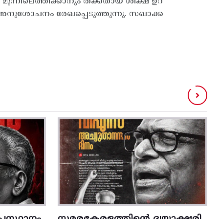
മുന്നിലെത്തിക്കാനും തക്കതായ ശിക്ഷ ഉറ
ിൽ അനുശോചനം രേഖപ്പെടുത്തുന്നു. സഖാക്ക
രസ്ഥാനം
സമരകേരളത്തിൻ്റെ ദ്വയാക്ഷരി