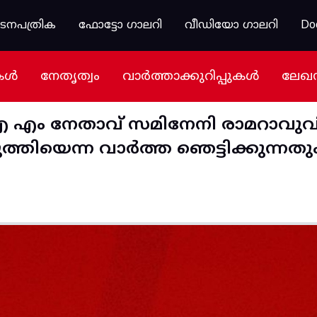
കടനപത്രിക
ഫോട്ടോ ഗാലറി
വീഡിയോ ഗാലറി
Do
കൾ
നേതൃത്വം
വാർത്താക്കുറിപ്പുകൾ
ലേഖ
ഐ എം നേതാവ് സമിനേനി രാമറാവു
ിയെന്ന വാർത്ത ഞെട്ടിക്കുന്നതും