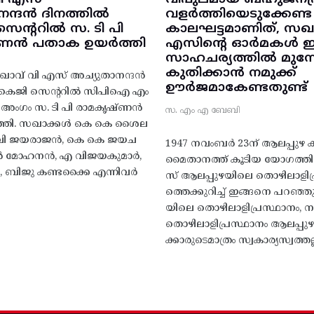
നന്ദൻ ദിനത്തിൽ
വളർത്തിയെടുക്കേണ്ട
ന്ററിൽ സ. ടി പി
കാലഘട്ടമാണിത്, സഖാ
‌ണൻ പതാക ഉയർത്തി
എസിന്റെ ഓർമകൾ
സാഹചര്യത്തിൽ മുന്നോട
കുതിക്കാൻ നമുക്ക്
ാവ് വി എസ് അച്യുതാനന്ദൻ
ഊർജമാകേണ്ടതുണ്ട്
എകെജി സെന്ററിൽ സിപിഐ എം
റ്റി അംഗം സ. ടി പി രാമകൃഷ്‌ണൻ
സ. എം എ ബേബി
്തി. സഖാക്കൾ കെ കെ ശൈല
എം വി ജയരാജൻ, കെ കെ ജയച
1947 നവംബർ 23ന് ആലപ്പുഴ കിട
 എൻ മോഹനൻ, എ വിജയകുമാർ,
മൈതാനത്ത്‌ കൂടിയ യോഗത്
ബിജു കണ്ടക്കൈ എന്നിവർ
സ് ആലപ്പുഴയിലെ തൊഴിലാളിപ
ത്തെക്കുറിച്ച് ഇങ്ങനെ പറഞ്ഞ
യിലെ തൊഴിലാളിപ്രസ്ഥാനം, നാ
തൊഴിലാളിപ്രസ്ഥാനം ആലപ്പുഴ
ക്കാരുടെമാത്രം സ്വകാര്യസ്വത്തല്