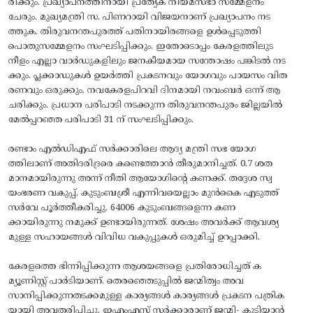
രിക്കും. പ്രഖ്യാപനത്തിനായി പ്രത്യേക നിയമസഭാ സമ്മേളനം
ചേരും. മുഖ്യമന്ത്രി സ. പിണറായി വിജയനാണ് പ്രഖ്യാപനം നട
ത്തുക. തിരുവനന്തപുരത്ത് പതിനായിരങ്ങളെ ഉൾപ്പെടുത്തി
പൊതുസമ്മേളനം സംഘടിപ്പിക്കും. ഇതോടൊപ്പം കേരളത്തിലുട
നീളം എല്ലാ വാർഡുകളിലും ജനകീയമായ സന്തോഷം പങ്കിടൽ നട
ക്കും. പ്ലക്കാഡുകൾ ഉയർത്തി പ്രകടനവും യോഗവും പായസം വിത
രണവും ഒരുക്കും. നവകേരളപിറവി ദിനമായി നവംബർ ഒന്ന് ആ
ചരിക്കും. പ്രധാന പരിപാടി നടക്കുന്ന തിരുവനന്തപുരം ജില്ലയിൽ
മേൽപ്പറഞ്ഞ പരിപാടി 31 ന് സംഘടിപ്പിക്കും.
രണ്ടാം എൽഡിഎഫ് സർക്കാരിലെ ആദ്യ മന്ത്രി സഭ യോഗ
ത്തിലാണ് അതിദരിദ്രരെ കണ്ടെത്താൻ തീരുമാനിച്ചത്. 0.7 ശത
മാനമായിരുന്നു അന്ന് നീതി ആയോഗിന്റെ കണക്ക്. തദ്ദേശ സ്വ
യംഭരണ വകുപ്പ്, കുടുംബശ്രീ എന്നിവയെല്ലാം മുൻകൈ എടുത്ത്
സർവേ പൂർത്തീകരിച്ചു. 64006 കുടുംബങ്ങളെന്ന കണ
ക്കായിരുന്നു നമുക്ക് ഉണ്ടായിരുന്നത്. ശേഷം അവർക്ക് ആവശ്യ
മുള്ള സഹായങ്ങൾ വിവിധ വകുപ്പുകൾ ഒരുമിച്ച് ഉറപ്പാക്കി.
കേരളത്തെ ഭിന്നിപ്പിക്കുന്ന ആശയങ്ങളെ പ്രതിരോധിച്ചത് ക
മ്യൂണിസ്റ്റ് പാർടിയാണ്. തെരഞ്ഞെടുപ്പിൽ ജന്മിത്വം അവ
സാനിപ്പിക്കുന്നതടക്കമുള്ള കാര്യങ്ങൾ കാര്യങ്ങൾ പ്രകടന പത്രിക
യായി അവതരിപ്പിച്ചു. ഇഎംഎസ് സർക്കാരാണ് ജന്മി- കുടിയാൻ