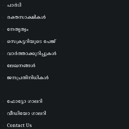
പാർടി
രക്തസാക്ഷികൾ
നേതൃത്വം
സെക്രട്ടറിയുടെ പേജ്
വാർത്താക്കുറിപ്പുകൾ
ലേഖനങ്ങൾ
ജനപ്രതിനിധികൾ
ഫോട്ടോ ഗാലറി
വീഡിയോ ഗാലറി
Contact Us