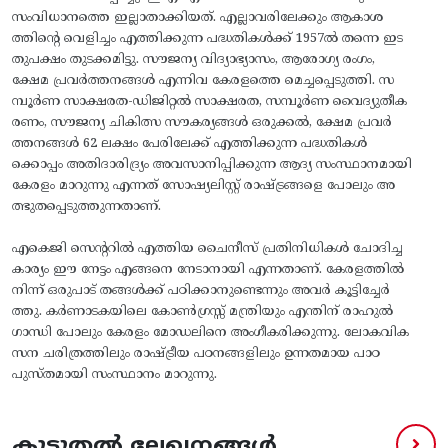
സംവിധാനത്തെ ഇല്ലാതാക്കിയത്. എല്ലാവരിലേക്കും ആകാശ
ത്തിന്റെ വെളിച്ചം എത്തിക്കുന്ന പദ്ധതികൾക്ക് 1957ൽ തന്നെ ഇട
തുപക്ഷം തുടക്കമിട്ടു. സൗജന്യ വിദ്യാഭ്യാസം, ആരോഗ്യ രംഗം,
ക്ഷേമ പ്രവർത്തനങ്ങൾ എന്നിവ കേരളത്തെ മെച്ചപ്പെടുത്തി. സ
മ്പൂർണ സാക്ഷരത-ഡിജിറ്റൽ സാക്ഷരത, സമ്പൂർണ വൈദ്യുതീക
രണം, സൗജന്യ ചികിത്സ സൗകര്യങ്ങൾ ഒരുക്കൽ, ക്ഷേമ പ്രവർ
ത്തനങ്ങൾ 62 ലക്ഷം പേരിലേക്ക് എത്തിക്കുന്ന പദ്ധതികൾ
ക്കൊപ്പം അതിദാരിദ്ര്യം അവസാനിപ്പിക്കുന്ന ആദ്യ സംസ്ഥാനമായി
കേരളം മാറുന്നു എന്നത് സോഷ്യലിസ്റ്റ് രാഷ്ട്രങ്ങളെ പോലും അ
ത്ഭുതപ്പെടുത്തുന്നതാണ്.
എകെജി സെന്ററിൽ എത്തിയ ചൈനീസ് പ്രതിനിധികൾ ചോദിച്ച
കാര്യം ഈ നേട്ടം എങ്ങനെ നേടാനായി എന്നതാണ്. കേരളത്തിൽ
നിന്ന് ഒരുപാട് തങ്ങൾക്ക് പഠിക്കാനുണ്ടെന്നും അവർ കൂട്ടിച്ചേർ
ത്തു. കർണാടകയിലെ കോൺഗ്രസ്സ് മന്ത്രിയും എന്തിന് രാഹുൽ
ഗാന്ധി പോലും കേരളം മോഡലിനെ അംഗീകരിക്കുന്നു. ലോകവിക
സന ചരിത്രത്തിലും രാഷ്ട്രീയ പഠനങ്ങളിലും ഉന്നതമായ പാഠ
പുസ്‌തമായി സംസ്ഥാനം മാറുന്നു.
കൂടുതൽ ലേഖനങ്ങൾ