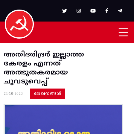
Skip to main content
അതിദരിദ്രർ ഇല്ലാത്ത
കേരളം എന്നത്
അത്ഭുതകരമായ
ചുവടുവെപ്പ്
ലേഖനങ്ങൾ
24-10-2025