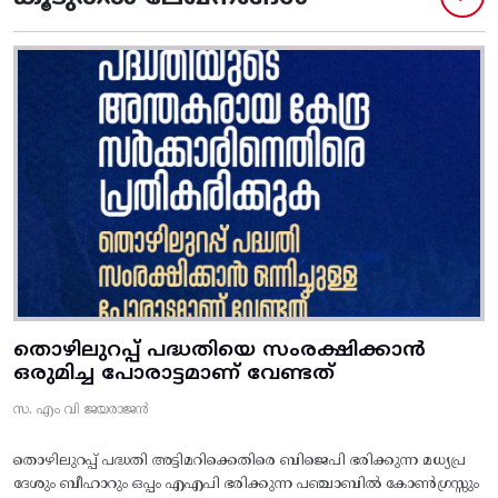
തൊഴിലുറപ്പ് പദ്ധതിയെ സംരക്ഷിക്കാൻ
ഒരുമിച്ച പോരാട്ടമാണ് വേണ്ടത്
സ. എം വി ജയരാജൻ
തൊഴിലുറപ്പ് പദ്ധതി അട്ടിമറിക്കെതിരെ ബിജെപി ഭരിക്കുന്ന മധ്യപ്ര
ദേശും ബീഹാറും ഒപ്പം എഎപി ഭരിക്കുന്ന പഞ്ചാബിൽ കോൺഗ്രസ്സും