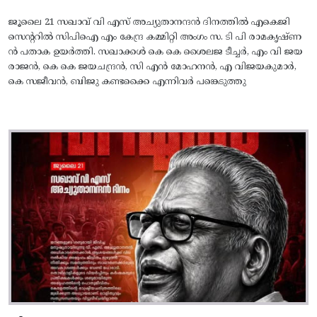
ജൂലൈ 21 സഖാവ് വി എസ് അച്യുതാനന്ദൻ ദിനത്തിൽ എകെജി
സെന്ററിൽ സിപിഐ എം കേന്ദ്ര കമ്മിറ്റി അംഗം സ. ടി പി രാമകൃഷ്‌ണ
ൻ പതാക ഉയർത്തി. സഖാക്കൾ കെ കെ ശൈലജ ടീച്ചർ, എം വി ജയ
രാജൻ, കെ കെ ജയചന്ദ്രൻ, സി എൻ മോഹനൻ, എ വിജയകുമാർ,
കെ സജീവൻ, ബിജു കണ്ടക്കൈ എന്നിവർ പങ്കെടുത്തു