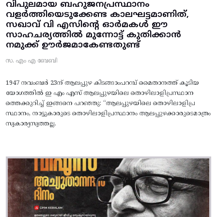
വിപുലമായ ബഹുജനപ്രസ്ഥാനം
വളർത്തിയെടുക്കേണ്ട കാലഘട്ടമാണിത്,
സഖാവ് വി എസിന്റെ ഓർമകൾ ഈ
സാഹചര്യത്തിൽ മുന്നോട്ട്‌ കുതിക്കാൻ
നമുക്ക് ഊർജമാകേണ്ടതുണ്ട്
സ. എം എ ബേബി
1947 നവംബർ 23ന് ആലപ്പുഴ കിടങ്ങാംപറമ്പ്‌ മൈതാനത്ത്‌ കൂടിയ
യോഗത്തിൽ ഇ എം എസ് ആലപ്പുഴയിലെ തൊഴിലാളിപ്രസ്ഥാന
ത്തെക്കുറിച്ച് ഇങ്ങനെ പറഞ്ഞു: “ആലപ്പുഴയിലെ തൊഴിലാളിപ്ര
സ്ഥാനം, നാട്ടുകാരുടെ തൊഴിലാളിപ്രസ്ഥാനം ആലപ്പുഴക്കാരുടെമാത്രം
സ്വകാര്യസ്വത്തല്ല.