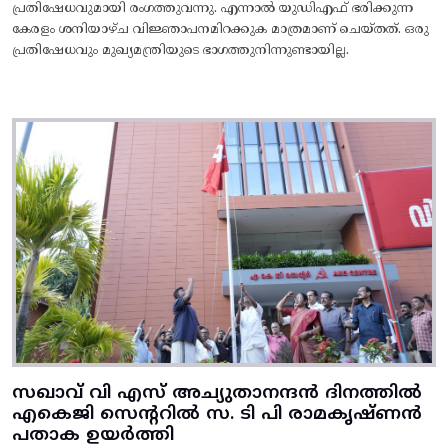
പ്രതിഷേധവുമായി രംഗത്തുവന്നു. എന്നാൽ യുഡിഎഫ് ഭരിക്കുന്ന
കേരളം ശനിയാഴ്ച വിജ്ഞാപനമിറക്കുക മാത്രമാണ് ചെയ്തത്. ഒരു
പ്രതിഷേധവും മുഖ്യമന്ത്രിയുടെ ഭാഗത്തുനിന്നുണ്ടായില്ല.
സഖാവ് വി എസ് അച്യുതാനന്ദൻ ദിനത്തിൽ
എകെജി സെന്ററിൽ സ. ടി പി രാമകൃഷ്‌ണൻ
പതാക ഉയർത്തി