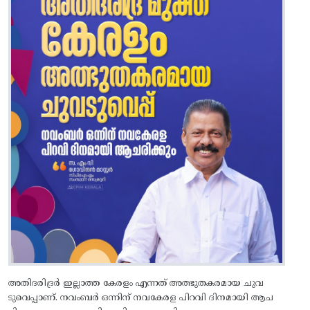
അതിദരിദ്രർ ഇല്ലാത്ത കേരളം എന്നത് അത്ഭുതകരമായ ചുവ
ടുവെപ്പാണ്. നവംബർ ഒന്നിന് നവകേരള പിറവി ദിനമായി ആച