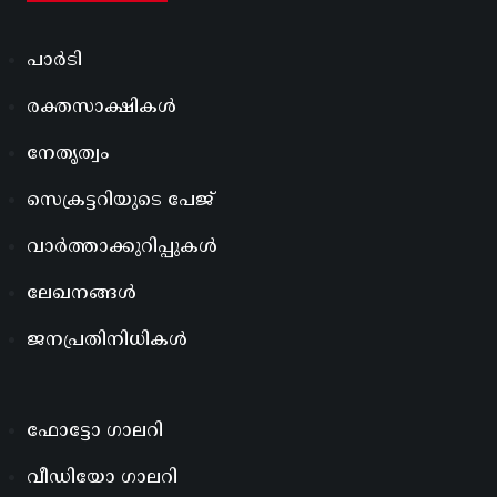
പാർടി
രക്തസാക്ഷികൾ
നേതൃത്വം
സെക്രട്ടറിയുടെ പേജ്
വാർത്താക്കുറിപ്പുകൾ
ലേഖനങ്ങൾ
ജനപ്രതിനിധികൾ
ഫോട്ടോ ഗാലറി
വീഡിയോ ഗാലറി