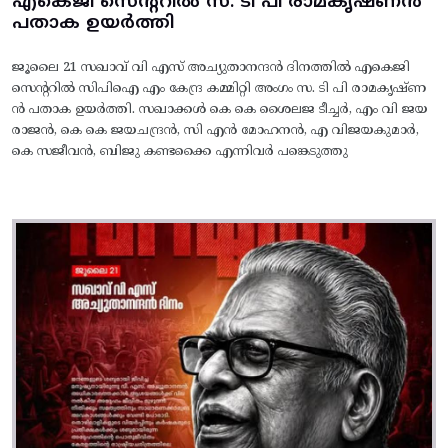
എകെജി സെന്ററിൽ സ. ടി പി രാമകൃഷ്‌ണൻ
പതാക ഉയർത്തി
ജൂലൈ 21 സഖാവ് വി എസ് അച്യുതാനന്ദൻ ദിനത്തിൽ എകെജി
സെന്ററിൽ സിപിഐ എം കേന്ദ്ര കമ്മിറ്റി അംഗം സ. ടി പി രാമകൃഷ്‌ണ
ൻ പതാക ഉയർത്തി. സഖാക്കൾ കെ കെ ശൈലജ ടീച്ചർ, എം വി ജയ
രാജൻ, കെ കെ ജയചന്ദ്രൻ, സി എൻ മോഹനൻ, എ വിജയകുമാർ,
കെ സജീവൻ, ബിജു കണ്ടക്കൈ എന്നിവർ പങ്കെടുത്തു