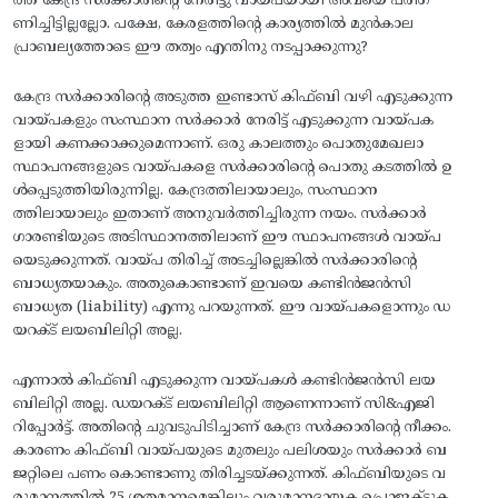
ത്ത് കേന്ദ്ര സർക്കാരിന്റെ നേരിട്ടു വായ്പയായി അവയെ പരിഗ
ണിച്ചിട്ടില്ലല്ലോ. പക്ഷേ, കേരളത്തിന്റെ കാര്യത്തിൽ മുൻകാല
പ്രാബല്യത്തോടെ ഈ തത്വം എന്തിനു നടപ്പാക്കുന്നു?
കേന്ദ്ര സർക്കാരിൻ്റെ അടുത്ത ഇണ്ടാസ് കിഫ്ബി വഴി എടുക്കുന്ന
വായ്പകളും സംസ്ഥാന സർക്കാർ നേരിട്ട് എടുക്കുന്ന വായ്പക
ളായി കണക്കാക്കുമെന്നാണ്. ഒരു കാലത്തും പൊതുമേഖലാ
സ്ഥാപനങ്ങളുടെ വായ്പകളെ സർക്കാരിൻ്റെ പൊതു കടത്തിൽ ഉ
ൾപ്പെടുത്തിയിരുന്നില്ല. കേന്ദ്രത്തിലായാലും, സംസ്ഥാന
ത്തിലായാലും ഇതാണ് അനുവർത്തിച്ചിരുന്ന നയം. സർക്കാർ
ഗാരണ്ടിയുടെ അടിസ്ഥാനത്തിലാണ് ഈ സ്ഥാപനങ്ങൾ വായ്പ
യെടുക്കുന്നത്. വായ്പ തിരിച്ച് അടച്ചില്ലെങ്കിൽ സർക്കാരിൻ്റെ
ബാധ്യതയാകും. അതുകൊണ്ടാണ് ഇവയെ കണ്ടിൻജൻസി
ബാധ്യത (liability) എന്നു പറയുന്നത്. ഈ വായ്പകളൊന്നും ഡ
യറക്ട് ലയബിലിറ്റി അല്ല.
എന്നാൽ കിഫ്ബി എടുക്കുന്ന വായ്പകൾ കണ്ടിൻജൻസി ലയ
ബിലിറ്റി അല്ല. ഡയറക്ട് ലയബിലിറ്റി ആണെന്നാണ് സി&എജി
റിപ്പോർട്ട്. അതിന്റെ ചുവടുപിടിച്ചാണ് കേന്ദ്ര സർക്കാരിന്റെ നീക്കം.
കാരണം കിഫ്ബി വായ്പയുടെ മുതലും പലിശയും സർക്കാർ ബ
ജറ്റിലെ പണം കൊണ്ടാണു തിരിച്ചടയ്ക്കുന്നത്. കിഫ്ബിയുടെ വ