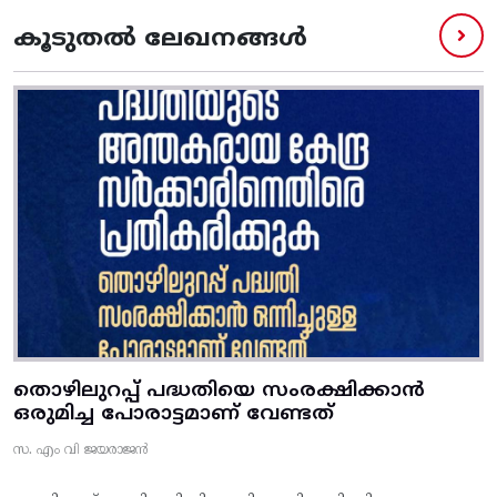
കൂടുതൽ ലേഖനങ്ങൾ
തൊഴിലുറപ്പ് പദ്ധതിയെ സംരക്ഷിക്കാൻ
ഒരുമിച്ച പോരാട്ടമാണ് വേണ്ടത്
സ. എം വി ജയരാജൻ