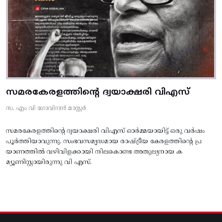
സമരകേരളത്തിൻ്റെ ദ്വയാക്ഷരി വിഎസ്
സ. എം വി ഗോവിന്ദൻ മാസ്റ്റർ
സമരകേരളത്തിൻ്റെ ദ്വയാക്ഷരി വിഎസ് ഓർമ്മയായിട്ട് ഒരു വർഷം
പൂർത്തിയാവുന്നു. സംഭവസമൃദ്ധമായ രാഷ്ട്രീയ കേരളത്തിന്റെ പ്ര
യാണത്തിൽ വഴിവിളക്കായി നിലകൊണ്ട അതുല്യനായ ക
മ്യൂണിസ്റ്റായിരുന്നു വി എസ്.