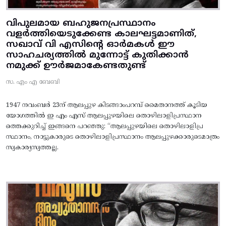
വിപുലമായ ബഹുജനപ്രസ്ഥാനം
വളർത്തിയെടുക്കേണ്ട കാലഘട്ടമാണിത്,
സഖാവ് വി എസിന്റെ ഓർമകൾ ഈ
സാഹചര്യത്തിൽ മുന്നോട്ട്‌ കുതിക്കാൻ
നമുക്ക് ഊർജമാകേണ്ടതുണ്ട്
സ. എം എ ബേബി
1947 നവംബർ 23ന് ആലപ്പുഴ കിടങ്ങാംപറമ്പ്‌ മൈതാനത്ത്‌ കൂടിയ
യോഗത്തിൽ ഇ എം എസ് ആലപ്പുഴയിലെ തൊഴിലാളിപ്രസ്ഥാന
ത്തെക്കുറിച്ച് ഇങ്ങനെ പറഞ്ഞു: “ആലപ്പുഴയിലെ തൊഴിലാളിപ്ര
സ്ഥാനം, നാട്ടുകാരുടെ തൊഴിലാളിപ്രസ്ഥാനം ആലപ്പുഴക്കാരുടെമാത്രം
സ്വകാര്യസ്വത്തല്ല.