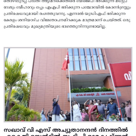
തൊഴിലുറപ്പ് പദ്ധതി അട്ടിമറിക്കെതിരെ ബിജെപി ഭരിക്കുന്ന മധ്യപ്ര
ദേശും ബീഹാറും ഒപ്പം എഎപി ഭരിക്കുന്ന പഞ്ചാബിൽ കോൺഗ്രസ്സും
പ്രതിഷേധവുമായി രംഗത്തുവന്നു. എന്നാൽ യുഡിഎഫ് ഭരിക്കുന്ന
കേരളം ശനിയാഴ്ച വിജ്ഞാപനമിറക്കുക മാത്രമാണ് ചെയ്തത്. ഒരു
പ്രതിഷേധവും മുഖ്യമന്ത്രിയുടെ ഭാഗത്തുനിന്നുണ്ടായില്ല.
സഖാവ് വി എസ് അച്യുതാനന്ദൻ ദിനത്തിൽ