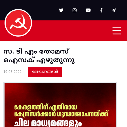
Skip to main content
സ. ടി എം തോമസ്
ഐസക് എഴുതുന്നു
ലേഖനങ്ങൾ
10-08-2022