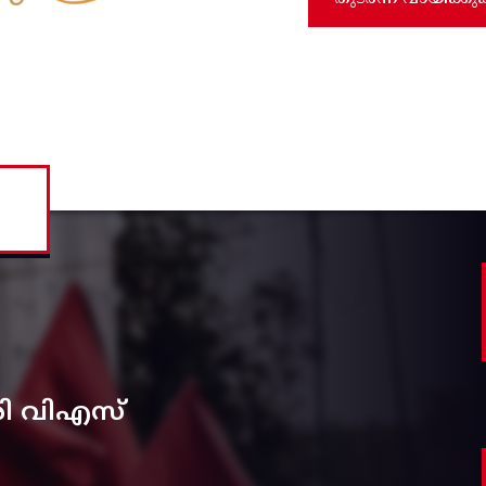
രി വിഎസ്