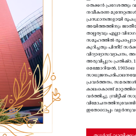
തെക്കൻ പ്രദേശത്തും 
നവീകരണ മുന്നേറ്റങ്ങ
പ്രസ്ഥാനങ്ങളായി രൂപംപ്
അയിത്തത്തിനും ജാതീയ
താല്പര്യവും എല്ലാ വിഭ
സമൂഹത്തിൽ രൂപപ്പെടാന
കുറിച്ചതും പിന്നീട് സ
വിദ്യാഭ്യാസവ്യാപനം, 
അരുവിപ്പുറം പ്രതിഷ്
മെമ്മോറിയൽ, 1903ലെ
സാധുജനപരിപാലനയോഗം
പ്രവർത്തനം, സമരങ്ങൾ
കാലംകൊണ്ട് മാറ്റത്ത
വർത്തിച്ചു. ബ്രിട്ടീഷ് 
വിമോചനത്തിനുവേണ്ടിയ
ഇതോടൊപ്പം വളർന്നുവന്
തുടർന്ന് വായിക്കു