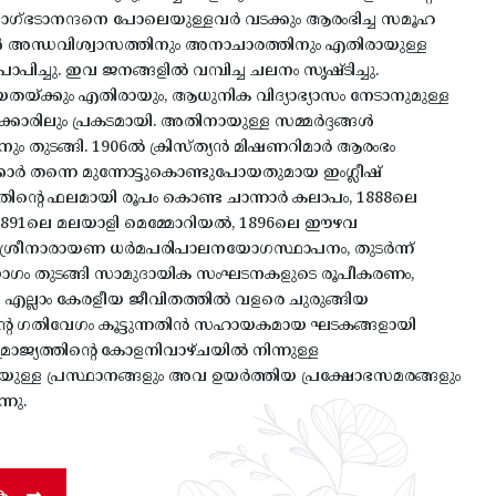
വാഗ്ഭടാനന്ദനെ പോലെയുള്ളവർ വടക്കും ആരംഭിച്ച സമൂഹ
ൾ അന്ധവിശ്വാസത്തിനും അനാചാരത്തിനും എതിരായുള്ള
രാപിച്ചു. ഇവ ജനങ്ങളിൽ വമ്പിച്ച ചലനം സൃഷ്ടിച്ചു.
തയ്ക്കും എതിരായും, ആധുനിക വിദ്യാഭ്യാസം നേടാനുമുള്ള
ാഗക്കാരിലും പ്രകടമായി. അതിനായുള്ള സമ്മർദ്ദങ്ങൾ
ും തുടങ്ങി. 1906ൽ ക്രിസ്ത്യൻ മിഷണറിമാർ ആരംഭം
ർക്കാർ തന്നെ മുന്നോട്ടുകൊണ്ടുപോയതുമായ ഇംഗ്ലീഷ്
അതിന്റെ ഫലമായി രൂപം കൊണ്ട ചാന്നാർ കലാപം, 1888ലെ
ഠ, 1891ലെ മലയാളി മെമ്മോറിയൽ, 1896ലെ ഈഴവ
 ശ്രീനാരായണ ധർമപരിപാലനയോഗസ്ഥാപനം, തുടർന്ന്
 തുടങ്ങി സാമുദായിക സംഘടനകളുടെ രൂപീകരണം,
 എല്ലാം കേരളീയ ജീവിതത്തിൽ വളരെ ചുരുങ്ങിയ
ിന്റെ ഗതിവേഗം കൂട്ടുന്നതിൻ സഹായകമായ ഘടകങ്ങളായി
സാമ്രാജ്യത്തിന്റെ കോളനിവാഴ്ചയിൽ നിന്നുള്ള
ുള്ള പ്രസ്ഥാനങ്ങളും അവ ഉയർത്തിയ പ്രക്ഷോഭസമരങ്ങളും
നു.
ക