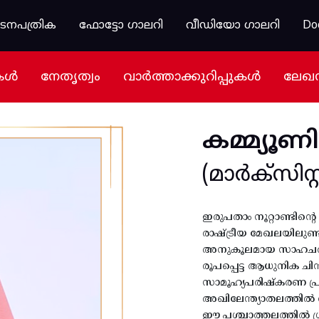
കടനപത്രിക
ഫോട്ടോ ഗാലറി
വീഡിയോ ഗാലറി
Do
കൾ
നേതൃത്വം
വാർത്താക്കുറിപ്പുകൾ
ലേഖ
കമ്മ്യൂണി
(മാർക്സിസ്റ്റ
ഇരുപതാം നൂറ്റാണ്ടിന്
രാഷ്ട്രീയ മേഖലയിലുണ്ടാ
അനുകൂലമായ സാഹചര്യം 
രൂപപ്പെട്ട ആധുനിക ചി
സാമൂഹ്യപരിഷ്കരണ പ്ര
അഖിലേന്ത്യാതലത്തിൽ വി
ഈ പശ്ചാത്തലത്തിൽ ശ്