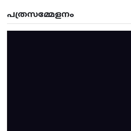
പത്രസമ്മേളനം