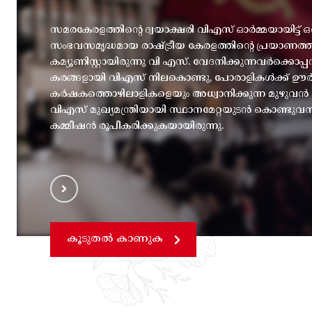
സമരകേരളത്തിൻ്റെ ദ്വയാക്ഷരി വിഎസ് ഓർമ്മയായിട്ട് ഒ
സംഭവസമൃദ്ധമായ രാഷ്ട്രീയ കേരളത്തിന്റെ പ്രയാണത
കമ്യൂണിസ്റ്റായിരുന്നു വി എസ്. വേദനിക്കുന്നവർക്കൊ
കരങ്ങളായി വിഎസ് നിലകൊണ്ടു, പോരാളികൾക്ക് ഊർജ
കർഷകത്തൊഴിലാളികളെയും അധ്വാനിക്കുന്ന മുഴുവൻ മന
വിഎസ് മുഖ്യമന്ത്രിയായി സ്ഥാനമേറ്റയുടൻ കൊണ്ടുവ
കമ്മീഷൻ രൂപീകരിക്കുകയായിരുന്നു.
കൂടുതൽ കാണുക