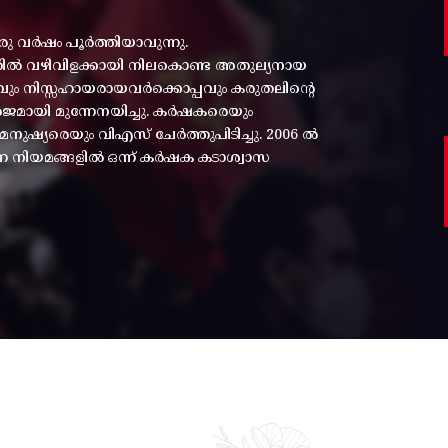
രു വർഷം പൂർത്തിയാവുന്നു.
്തിൽ വഴിവിളക്കായി നിലകൊണ്ട അതുല്യനായ
പ്പവും നിസ്സഹായരായവർക്കൊപ്പവും കരുതലിന്റെ
മായി മുന്നേനയിച്ചു. കർഷകരെയും
ുഷ്യരെയും വിഎസ് ചേർത്തുപിടിച്ചു. 2006 ൽ
ന്ന നിയമങ്ങളിൽ ഒന്ന് കർഷക കടാശ്വാസ