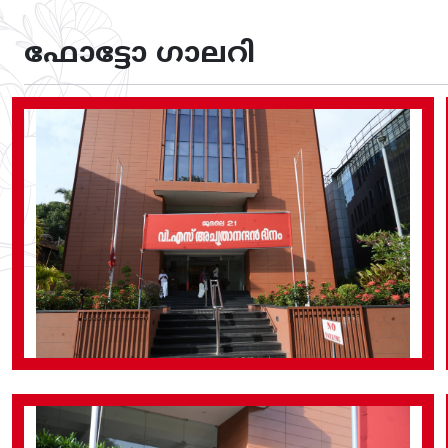
ഫോട്ടോ ഗാലറി