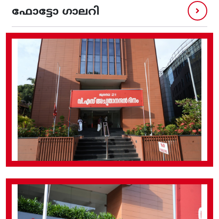
ഫോട്ടോ ഗാലറി