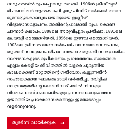
സമൂഹത്തിൽ രൂപപ്പെടാനും തുടങ്ങി. 1906ൽ ക്രിസ്ത്യൻ
മിഷണറിമാർ ആരംഭം കുറിച്ചതും പിന്നീട് സർക്കാർ തന്നെ
മുന്നോട്ടുകൊണ്ടുപോയതുമായ ഇംഗ്ലീഷ്
വിദ്യാഭ്യാസവ്യാപനം, അതിന്റെ ഫലമായി രൂപം കൊണ്ട
ചാന്നാർ കലാപം, 1888ലെ അരുവിപ്പുറം പ്രതിഷ്ഠ, 1891ലെ
മലയാളി മെമ്മോറിയൽ, 1896ലെ ഈഴവ മെമ്മോറിയൽ,
1903ലെ ശ്രീനാരായണ ധർമപരിപാലനയോഗസ്ഥാപനം,
തുടർന്ന് സാധുജനപരിപാലനയോഗം തുടങ്ങി സാമുദായിക
സംഘടനകളുടെ രൂപീകരണം, പ്രവർത്തനം, സമരങ്ങൾ
എല്ലാം കേരളീയ ജീവിതത്തിൽ വളരെ ചുരുങ്ങിയ
കാലംകൊണ്ട് മാറ്റത്തിന്റെ ഗതിവേഗം കൂട്ടുന്നതിൻ
സഹായകമായ ഘടകങ്ങളായി വർത്തിച്ചു. ബ്രിട്ടീഷ്
സാമ്രാജ്യത്തിന്റെ കോളനിവാഴ്ചയിൽ നിന്നുള്ള
വിമോചനത്തിനുവേണ്ടിയുള്ള പ്രസ്ഥാനങ്ങളും അവ
ഉയർത്തിയ പ്രക്ഷോഭസമരങ്ങളും ഇതോടൊപ്പം
വളർന്നുവന്നു.
തുടർന്ന് വായിക്കുക