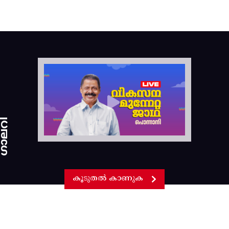
ാലറി
കൂടുതൽ കാണുക