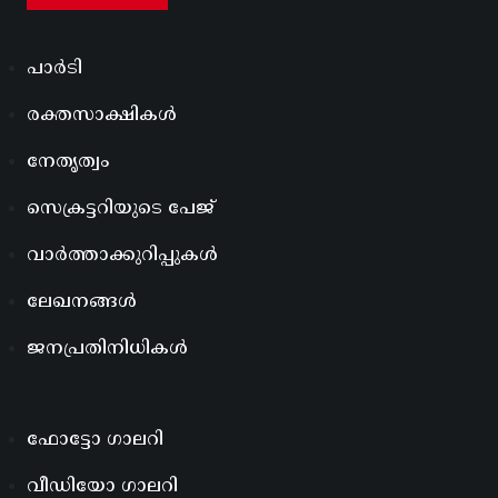
പാർടി
രക്തസാക്ഷികൾ
നേതൃത്വം
സെക്രട്ടറിയുടെ പേജ്
വാർത്താക്കുറിപ്പുകൾ
ലേഖനങ്ങൾ
ജനപ്രതിനിധികൾ
ഫോട്ടോ ഗാലറി
വീഡിയോ ഗാലറി