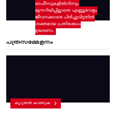
ഓഫീസുകളിൽനിന്നും
മുന്നറിയിപ്പില്ലാതെ എണ്ണൂറോളം
ജീവനക്കാരെ പിരിച്ചുവിട്ടതിൽ‌
ശക്തമായ പ്രതിഷേധം
ഉയരണം
പത്രസമ്മേളനം
കൂടുതൽ കാണുക