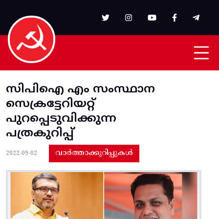
Skip to main content
സിപിഐ എം സംസ്ഥാന
സെക്രട്ടേറിയറ്റ്‌
പുറപ്പെടുവിക്കുന്ന
പത്രകുറിപ്പ്‌
വാർത്താക്കുറിപ്പുകൾ
2022-09-02