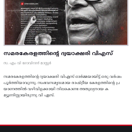
സമരകേരളത്തിൻ്റെ ദ്വയാക്ഷരി വിഎസ്
സ. എം വി ഗോവിന്ദൻ മാസ്റ്റർ
സമരകേരളത്തിൻ്റെ ദ്വയാക്ഷരി വിഎസ് ഓർമ്മയായിട്ട് ഒരു വർഷം
പൂർത്തിയാവുന്നു. സംഭവസമൃദ്ധമായ രാഷ്ട്രീയ കേരളത്തിന്റെ പ്ര
യാണത്തിൽ വഴിവിളക്കായി നിലകൊണ്ട അതുല്യനായ ക
മ്യൂണിസ്റ്റായിരുന്നു വി എസ്.