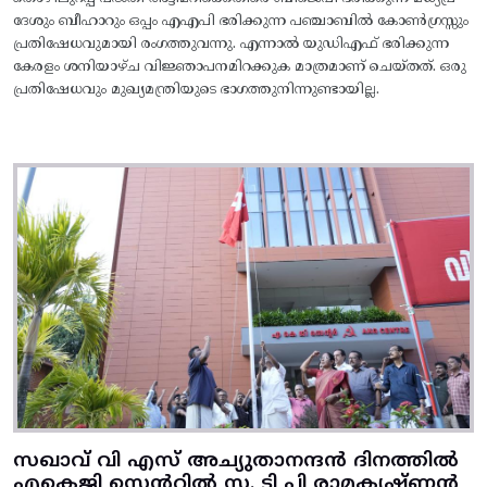
ദേശും ബീഹാറും ഒപ്പം എഎപി ഭരിക്കുന്ന പഞ്ചാബിൽ കോൺഗ്രസ്സും
പ്രതിഷേധവുമായി രംഗത്തുവന്നു. എന്നാൽ യുഡിഎഫ് ഭരിക്കുന്ന
കേരളം ശനിയാഴ്ച വിജ്ഞാപനമിറക്കുക മാത്രമാണ് ചെയ്തത്. ഒരു
പ്രതിഷേധവും മുഖ്യമന്ത്രിയുടെ ഭാഗത്തുനിന്നുണ്ടായില്ല.
സഖാവ് വി എസ് അച്യുതാനന്ദൻ ദിനത്തിൽ
എകെജി സെന്ററിൽ സ. ടി പി രാമകൃഷ്‌ണൻ