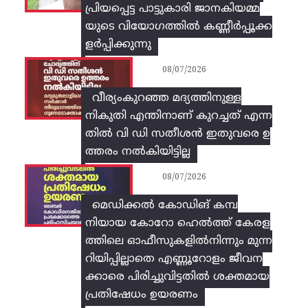
പ്രിയപ്പെട്ട പാട്ടുകാരി ജാനകിയമ്മ
യുടെ വിയോഗത്തിൽ കണ്ണീർപ്പൂക്ക
ളർപ്പിക്കുന്നു
08/07/2026
വീര്യംകുറഞ്ഞ മദ്യത്തിനുള്ള
നികുതി എന്തിനാണ് കുറച്ചത് എന്ന
തിൽ വി ഡി സതീശൻ ഇതുവരെ ഉ
ത്തരം നൽകിയിട്ടില്ല
08/07/2026
മെഡിക്കൽ കോഡിങ് കമ്പ
നിയായ കോറോ ഹെൽത്ത് കേരള
ത്തിലെ ഓഫീസുകളിൽനിന്നും മുന്ന
റിയിപ്പില്ലാതെ എണ്ണൂറോളം ജീവന
ക്കാരെ പിരിച്ചുവിട്ടതിൽ‌ ശക്തമായ
പ്രതിഷേധം ഉയരണം