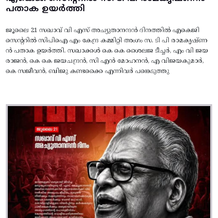
പതാക ഉയർത്തി
ജൂലൈ 21 സഖാവ് വി എസ് അച്യുതാനന്ദൻ ദിനത്തിൽ എകെജി
സെന്ററിൽ സിപിഐ എം കേന്ദ്ര കമ്മിറ്റി അംഗം സ. ടി പി രാമകൃഷ്‌ണ
ൻ പതാക ഉയർത്തി. സഖാക്കൾ കെ കെ ശൈലജ ടീച്ചർ, എം വി ജയ
രാജൻ, കെ കെ ജയചന്ദ്രൻ, സി എൻ മോഹനൻ, എ വിജയകുമാർ,
കെ സജീവൻ, ബിജു കണ്ടക്കൈ എന്നിവർ പങ്കെടുത്തു